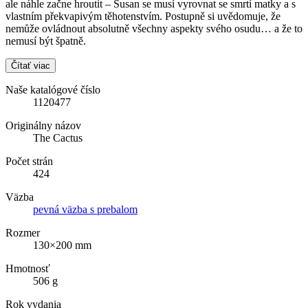
ale náhle začne hroutit – Susan se musí vyrovnat se smrtí matky a s
vlastním překvapivým těhotenstvím. Postupně si uvědomuje, že
nemůže ovládnout absolutně všechny aspekty svého osudu… a že to
nemusí být špatně.
Čítať viac
Naše katalógové číslo
1120477
Originálny názov
The Cactus
Počet strán
424
Väzba
pevná väzba s prebalom
Rozmer
130×200 mm
Hmotnosť
506 g
Rok vydania