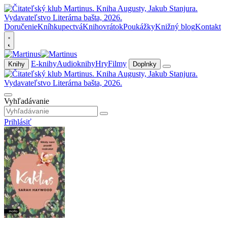
Doručenie
Kníhkupectvá
Knihovrátok
Poukážky
Knižný blog
Kontakt
E-knihy
Audioknihy
Hry
Filmy
Knihy
Doplnky
Vyhľadávanie
Prihlásiť