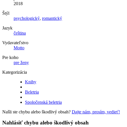
2018
Štýl
psychologický
,
romantický
Jazyk
čeština
Vydavateľstvo
Motto
Pre koho
pre ženy
Kategorizácia
Knihy
Beletria
Spoločenská beletria
Našli ste chybu alebo škodlivý obsah?
Dajte nám, prosím, vedieť!
Nahlásiť chybu alebo škodlivý obsah