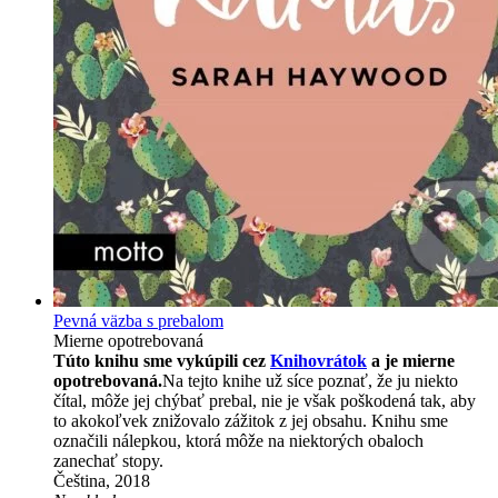
Pevná väzba s prebalom
Mierne opotrebovaná
Túto knihu sme vykúpili cez
Knihovrátok
a je mierne
opotrebovaná.
Na tejto knihe už síce poznať, že ju niekto
čítal, môže jej chýbať prebal, nie je však poškodená tak, aby
to akokoľvek znižovalo zážitok z jej obsahu. Knihu sme
označili nálepkou, ktorá môže na niektorých obaloch
zanechať stopy.
Čeština, 2018