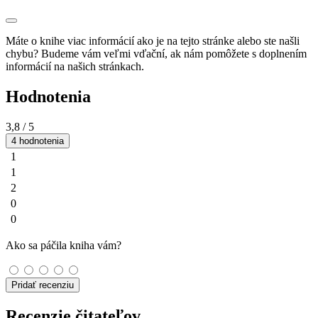
Máte o knihe viac informácií ako je na tejto stránke alebo ste našli
chybu? Budeme vám veľmi vďační, ak nám pomôžete s doplnením
informácií na našich stránkach.
Hodnotenia
3,8
/ 5
4 hodnotenia
1
1
2
0
0
Ako sa páčila kniha vám?
Pridať recenziu
Recenzie čitateľov