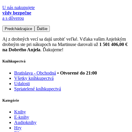
U nás nakupujete
vždy bezpečne
a s dôverou
Predchádzajúce
Ďalšie
Aj z drobných vecí sa dajú urobiť veľké. Vďaka vašim Anjelským
drobným ste pri nákupoch na Martinuse darovali už
1 501 406,00 €
na Dobrého Anjela
. Ďakujeme!
Kníhkupectvá
Bratislava - Obchodná
• Otvorené do 21:00
Všetky kníhkupectvá
Udalosti
Spriatelené kníhkupectvá
Kategórie
Knihy
E-knihy
Audioknihy
Hry