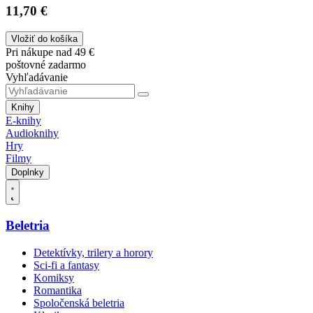
11,70 €
Vložiť do košíka
Pri nákupe nad 49 €
poštovné zadarmo
Vyhľadávanie
Knihy
E-knihy
Audioknihy
Hry
Filmy
Doplnky
Beletria
Detektívky, trilery a horory
Sci-fi a fantasy
Komiksy
Romantika
Spoločenská beletria