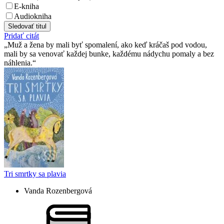
E-kniha
Audiokniha
Sledovať titul
Pridať citát
Muž a žena by mali byť spomalení, ako keď kráčaš pod vodou,
mali by sa venovať každej bunke, každému nádychu pomaly a bez
náhlenia.
Tri smrtky sa plavia
Vanda Rozenbergová