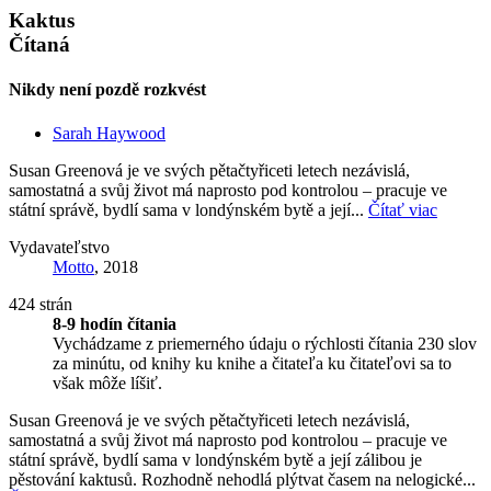
Kaktus
Čítaná
Nikdy není pozdě rozkvést
Sarah Haywood
Susan Greenová je ve svých pětačtyřiceti letech nezávislá,
samostatná a svůj život má naprosto pod kontrolou – pracuje ve
státní správě, bydlí sama v londýnském bytě a její...
Čítať viac
Vydavateľstvo
Motto
, 2018
424 strán
8-9 hodín čítania
Vychádzame z priemerného údaju o rýchlosti čítania 230 slov
za minútu, od knihy ku knihe a čitateľa ku čitateľovi sa to
však môže líšiť.
Susan Greenová je ve svých pětačtyřiceti letech nezávislá,
samostatná a svůj život má naprosto pod kontrolou – pracuje ve
státní správě, bydlí sama v londýnském bytě a její zálibou je
pěstování kaktusů. Rozhodně nehodlá plýtvat časem na nelogické...