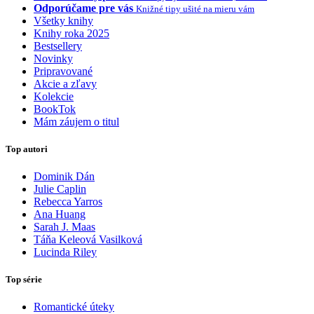
Odporúčame pre vás
Knižné tipy ušité na mieru vám
Všetky knihy
Knihy roka 2025
Bestsellery
Novinky
Pripravované
Akcie a zľavy
Kolekcie
BookTok
Mám záujem o titul
Top autori
Dominik Dán
Julie Caplin
Rebecca Yarros
Ana Huang
Sarah J. Maas
Táňa Keleová Vasilková
Lucinda Riley
Top série
Romantické úteky