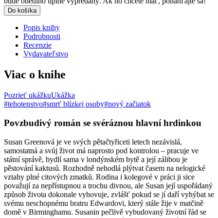
bude onedlho úplne vypredaný. Ak ho chcete mať, ponáhľajte sa!
Do košíka
Popis knihy
Podrobnosti
Recenzie
Vydavateľstvo
Viac o knihe
Pozrieť ukážku
Ukážka
#tehotenstvo
#smrť blízkej osoby
#nový začiatok
Povzbudivý román se svéráznou hlavní hrdinkou
Susan Greenová je ve svých pětačtyřiceti letech nezávislá,
samostatná a svůj život má naprosto pod kontrolou – pracuje ve
státní správě, bydlí sama v londýnském bytě a její zálibou je
pěstování kaktusů. Rozhodně nehodlá plýtvat časem na nelogické
vztahy plné citových zmatků. Rodina i kolegové v práci ji sice
považují za nepřístupnou a trochu divnou, ale Susan její uspořádaný
způsob života dokonale vyhovuje, zvlášť pokud se jí daří vyhýbat se
svému neschopnému bratru Edwardovi, který stále žije v matčině
domě v Birminghamu. Susanin pečlivě vybudovaný životní řád se