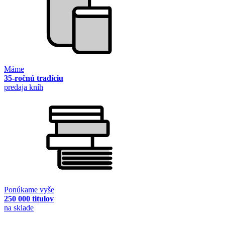
Máme
35-ročnú tradíciu
predaja kníh
Ponúkame vyše
250 000 titulov
na sklade