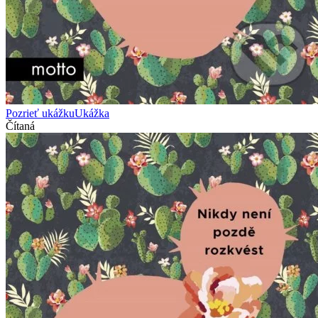
Pozrieť ukážku
Ukážka
Čítaná