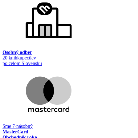
Osobný odber
20 kníhkupectiev
po celom Slovensku
Sme 7-násobný
MasterCard
Obchodník roka