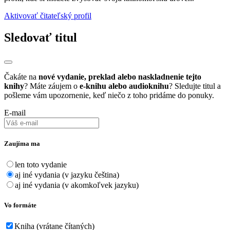
Aktivovať čitateľský profil
Sledovať titul
Čakáte na
nové vydanie, preklad alebo naskladnenie tejto
knihy
? Máte záujem o
e-knihu alebo audioknihu
? Sledujte titul a
pošleme vám upozornenie, keď niečo z toho pridáme do ponuky.
E-mail
Zaujíma ma
len toto vydanie
aj iné vydania (v jazyku čeština)
aj iné vydania (v akomkoľvek jazyku)
Vo formáte
Kniha (vrátane čítaných)