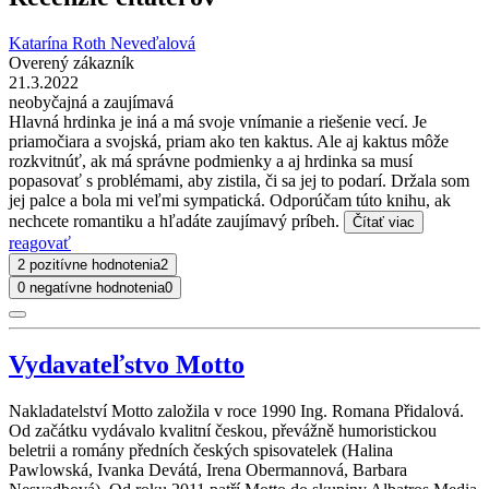
Katarína Roth Neveďalová
Overený zákazník
21.3.2022
neobyčajná a zaujímavá
Hlavná hrdinka je iná a má svoje vnímanie a riešenie vecí. Je
priamočiara a svojská, priam ako ten kaktus. Ale aj kaktus môže
rozkvitnúť, ak má správne podmienky a aj hrdinka sa musí
popasovať s problémami, aby zistila, či sa jej to podarí. Držala som
jej palce a bola mi veľmi sympatická. Odporúčam túto knihu, ak
nechcete romantiku a hľadáte zaujímavý príbeh.
Čítať viac
reagovať
2 pozitívne hodnotenia
2
0 negatívne hodnotenia
0
Vydavateľstvo Motto
Nakladatelství Motto založila v roce 1990 Ing. Romana Přidalová.
Od začátku vydávalo kvalitní českou, převážně humoristickou
beletrii a romány předních českých spisovatelek (Halina
Pawlowská, Ivanka Devátá, Irena Obermannová, Barbara