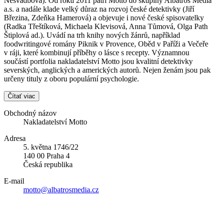
Nesvadbová). Od roku 2011 patří Motto do skupiny Albatros Media
a.s. a nadále klade velký důraz na rozvoj české detektivky (Jiří
Březina, Zdeňka Hamerová) a objevuje i nové české spisovatelky
(Radka Třeštíková, Michaela Klevisová, Anna Tůmová, Olga Path
Štiplová ad.). Uvádí na trh knihy nových žánrů, například
foodwritingové romány Piknik v Provence, Oběd v Paříži a Večeře
v ráji, které kombinují příběhy o lásce s recepty. Významnou
součástí portfolia nakladatelství Motto jsou kvalitní detektivky
severských, anglických a amerických autorů. Nejen ženám jsou pak
určeny tituly z oboru populární psychologie.
Čítať viac
Obchodný názov
Nakladatelství Motto
Adresa
5. května 1746/22
140 00 Praha 4
Česká republika
E-mail
motto@albatrosmedia.cz