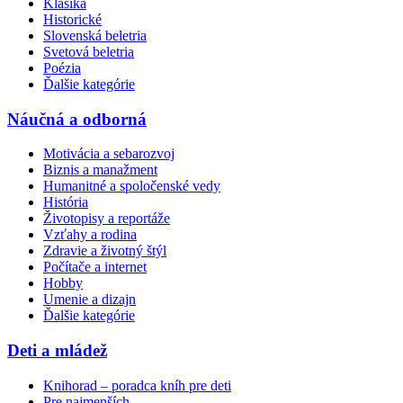
Klasika
Historické
Slovenská beletria
Svetová beletria
Poézia
Ďalšie kategórie
Náučná a odborná
Motivácia a sebarozvoj
Biznis a manažment
Humanitné a spoločenské vedy
História
Životopisy a reportáže
Vzťahy a rodina
Zdravie a životný štýl
Počítače a internet
Hobby
Umenie a dizajn
Ďalšie kategórie
Deti a mládež
Knihorad – poradca kníh pre deti
Pre najmenších