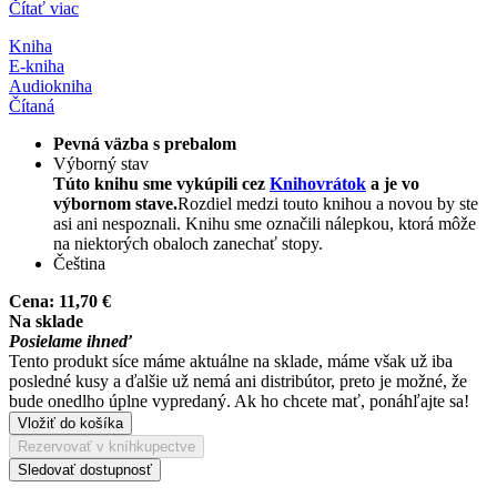
Čítať viac
Kniha
E-kniha
Audiokniha
Čítaná
Pevná väzba s prebalom
Výborný stav
Túto knihu sme vykúpili cez
Knihovrátok
a je vo
výbornom stave.
Rozdiel medzi touto knihou a novou by ste
asi ani nespoznali. Knihu sme označili nálepkou, ktorá môže
na niektorých obaloch zanechať stopy.
Čeština
Cena:
11,70 €
Na sklade
Posielame ihneď
Tento produkt síce máme aktuálne na sklade, máme však už iba
posledné kusy a ďalšie už nemá ani distribútor, preto je možné, že
bude onedlho úplne vypredaný. Ak ho chcete mať, ponáhľajte sa!
Vložiť do košíka
Rezervovať v kníhkupectve
Sledovať dostupnosť