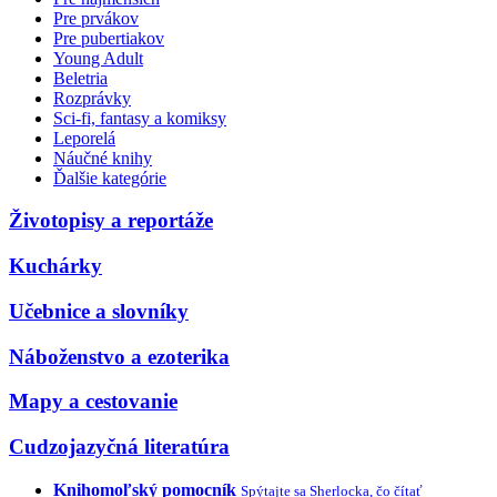
Pre prvákov
Pre pubertiakov
Young Adult
Beletria
Rozprávky
Sci-fi, fantasy a komiksy
Leporelá
Náučné knihy
Ďalšie kategórie
Životopisy a reportáže
Kuchárky
Učebnice a slovníky
Náboženstvo a ezoterika
Mapy a cestovanie
Cudzojazyčná literatúra
Knihomoľský pomocník
Spýtajte sa Sherlocka, čo čítať