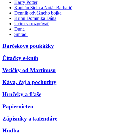
Harry Potter
Kapitán Stein a Notár Barbarič
Denník odvážneho bojka
Krimi Dominika Dána
Učím sa rozprávať
Duna
Smradi
Darčekové poukážky
Čítačky e-kníh
Vecičky od Martinusu
Káva, čaj a pochutiny
Hrnčeky a fľaše
Papiernictvo
Zápisníky a kalendáre
Hudba