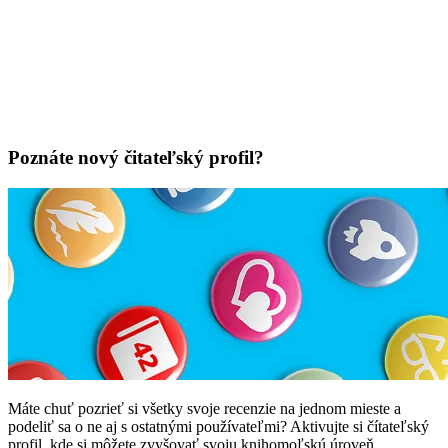
Poznáte nový čitateľský profil?
Máte chuť pozrieť si všetky svoje recenzie na jednom mieste a
podeliť sa o ne aj s ostatnými používateľmi? Aktivujte si čítateľský
profil, kde si môžete zvyšovať svoju knihomoľskú úroveň.