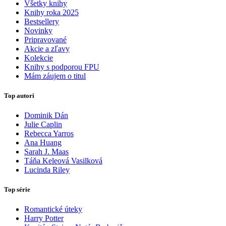
Všetky knihy
Knihy roka 2025
Bestsellery
Novinky
Pripravované
Akcie a zľavy
Kolekcie
Knihy s podporou FPU
Mám záujem o titul
Top autori
Dominik Dán
Julie Caplin
Rebecca Yarros
Ana Huang
Sarah J. Maas
Táňa Keleová Vasilková
Lucinda Riley
Top série
Romantické úteky
Harry Potter