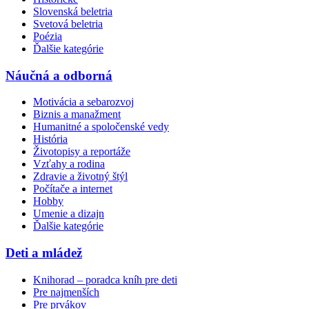
Slovenská beletria
Svetová beletria
Poézia
Ďalšie kategórie
Náučná a odborná
Motivácia a sebarozvoj
Biznis a manažment
Humanitné a spoločenské vedy
História
Životopisy a reportáže
Vzťahy a rodina
Zdravie a životný štýl
Počítače a internet
Hobby
Umenie a dizajn
Ďalšie kategórie
Deti a mládež
Knihorad – poradca kníh pre deti
Pre najmenších
Pre prvákov