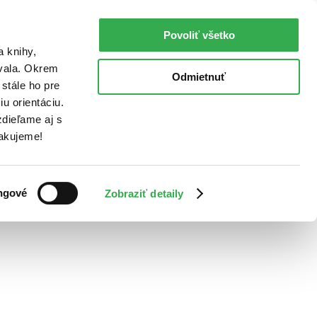
Povoliť všetko
a knihy,
ovala. Okrem
Odmietnuť
stále ho pre
u orientáciu.
dieľame aj s
Ďakujeme!
ngové
Zobraziť detaily