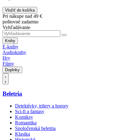
Vložiť do košíka
Pri nákupe nad 49 €
poštovné zadarmo
Vyhľadávanie
Knihy
E-knihy
Audioknihy
Hry
Filmy
Doplnky
Beletria
Detektívky, trilery a horory
Sci-fi a fantasy
Komiksy
Romantika
Spoločenská beletria
Klasika
Historické