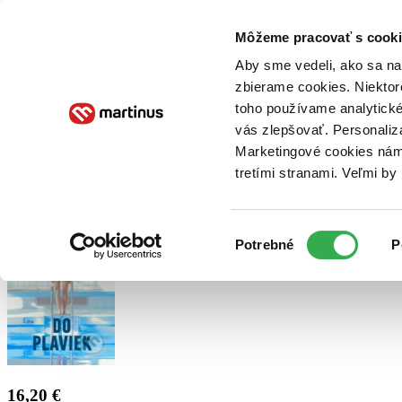
Doručenie
Kníhkupectvá
Knihovrátok
Poukážky
Knižný blog
Kontakt
Môžeme pracovať s cooki
Aby sme vedeli, ako sa na 
zbierame cookies. Niektor
E-knihy
Audioknihy
Hry
Filmy
Knihy
Doplnky
toho používame analytické
vás zlepšovať. Personaliz
Vyhľadávanie
Marketingové cookies nám 
tretími stranami. Veľmi b
Prihlásiť
Výber
Potrebné
P
súhlasu
16,20 €