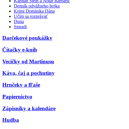
Kapitán Stein a Notár Barbarič
Denník odvážneho bojka
Krimi Dominika Dána
Učím sa rozprávať
Duna
Smradi
Darčekové poukážky
Čítačky e-kníh
Vecičky od Martinusu
Káva, čaj a pochutiny
Hrnčeky a fľaše
Papiernictvo
Zápisníky a kalendáre
Hudba