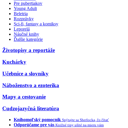
Pre pubertiakov
Young Adult
Beletria
Rozprávky
Sci-fi, fantasy a komiksy
Leporelá
Náučné knihy
Ďalšie kategórie
Životopisy a reportáže
Kuchárky
Učebnice a slovníky
Náboženstvo a ezoterika
Mapy a cestovanie
Cudzojazyčná literatúra
Knihomoľský pomocník
Spýtajte sa Sherlocka, čo čítať
Odporúčame pre vás
Knižné tipy ušité na mieru vám