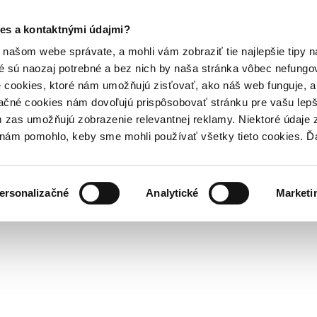
es a kontaktnými údajmi?
našom webe správate, a mohli vám zobraziť tie najlepšie tipy n
é sú naozaj potrebné a bez nich by naša stránka vôbec nefung
 cookies, ktoré nám umožňujú zisťovať, ako náš web funguje, a 
ačné cookies nám dovoľujú prispôsobovať stránku pre vašu lepši
zas umožňujú zobrazenie relevantnej reklamy. Niektoré údaje z
y nám pomohlo, keby sme mohli používať všetky tieto cookies. 
ersonalizačné
Analytické
Marketi