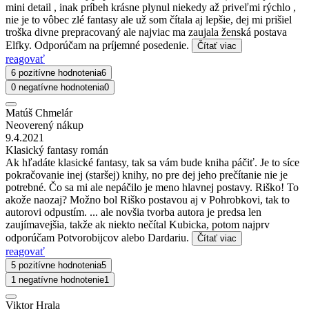
mini detail , inak príbeh krásne plynul niekedy až priveľmi rýchlo ,
nie je to vôbec zlé fantasy ale už som čítala aj lepšie, dej mi prišiel
troška divne prepracovaný ale najviac ma zaujala ženská postava
Elfky. Odporúčam na príjemné posedenie.
Čítať viac
reagovať
6 pozitívne hodnotenia
6
0 negatívne hodnotenia
0
Matúš Chmelár
Neoverený nákup
9.4.2021
Klasický fantasy román
Ak hľadáte klasické fantasy, tak sa vám bude kniha páčiť. Je to síce
pokračovanie inej (staršej) knihy, no pre dej jeho prečítanie nie je
potrebné. Čo sa mi ale nepáčilo je meno hlavnej postavy. Riško! To
akože naozaj? Možno bol Riško postavou aj v Pohrobkovi, tak to
autorovi odpustím. ... ale novšia tvorba autora je predsa len
zaujímavejšia, takže ak niekto nečítal Kubicka, potom najprv
odporúčam Potvorobijcov alebo Dardariu.
Čítať viac
reagovať
5 pozitívne hodnotenia
5
1 negatívne hodnotenie
1
Viktor Hrala