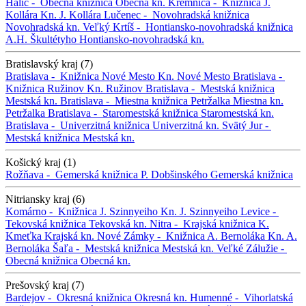
Halič -
Obecná knižnica
Obecná kn.
Kremnica -
Knižnica J.
Kollára
Kn. J. Kollára
Lučenec -
Novohradská knižnica
Novohradská kn.
Veľký Krtíš -
Hontiansko-novohradská knižnica
A.H. Škultétyho
Hontiansko-novohradská kn.
Bratislavský kraj (7)
Bratislava -
Knižnica Nové Mesto
Kn. Nové Mesto
Bratislava -
Knižnica Ružinov
Kn. Ružinov
Bratislava -
Mestská knižnica
Mestská kn.
Bratislava -
Miestna knižnica Petržalka
Miestna kn.
Petržalka
Bratislava -
Staromestská knižnica
Staromestská kn.
Bratislava -
Univerzitná knižnica
Univerzitná kn.
Svätý Jur -
Mestská knižnica
Mestská kn.
Košický kraj (1)
Rožňava -
Gemerská knižnica P. Dobšinského
Gemerská knižnica
Nitriansky kraj (6)
Komárno -
Knižnica J. Szinnyeiho
Kn. J. Szinnyeiho
Levice -
Tekovská knižnica
Tekovská kn.
Nitra -
Krajská knižnica K.
Kmeťka
Krajská kn.
Nové Zámky -
Knižnica A. Bernoláka
Kn. A.
Bernoláka
Šaľa -
Mestská knižnica
Mestská kn.
Veľké Zálužie -
Obecná knižnica
Obecná kn.
Prešovský kraj (7)
Bardejov -
Okresná knižnica
Okresná kn.
Humenné -
Vihorlatská