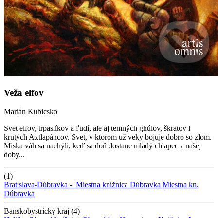
Veža elfov
Marián Kubicsko
Svet elfov, trpaslíkov a ľudí, ale aj temných ghúlov, škratov i
krutých Axtlapáncov. Svet, v ktorom už veky bojuje dobro so zlom.
Miska váh sa nachýli, keď sa doň dostane mladý chlapec z našej
doby...
(1)
Bratislava-Dúbravka -
Miestna knižnica Dúbravka
Miestna kn.
Dúbravka
Banskobystrický kraj (4)