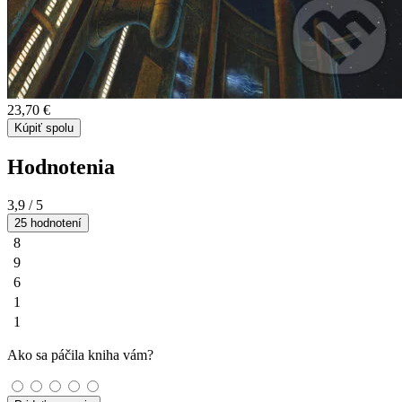
23,70 €
Kúpiť spolu
Hodnotenia
3,9
/ 5
25 hodnotení
8
9
6
1
1
Ako sa páčila kniha vám?