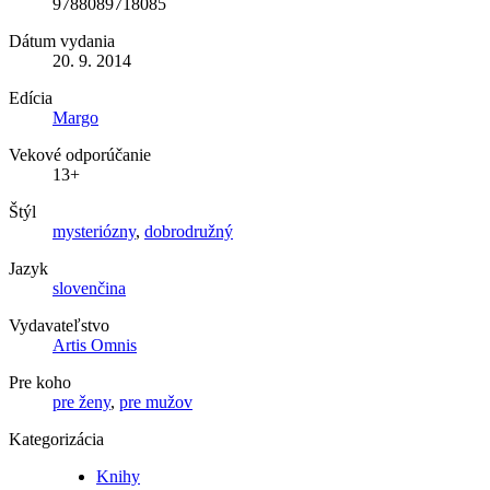
9788089718085
Dátum vydania
20. 9. 2014
Edícia
Margo
Vekové odporúčanie
13+
Štýl
mysteriózny
,
dobrodružný
Jazyk
slovenčina
Vydavateľstvo
Artis Omnis
Pre koho
pre ženy
,
pre mužov
Kategorizácia
Knihy