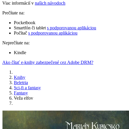
Viac informácií v
našich návodoch
Prečítate na:
Pocketbook
Smartfón či tablet
s podporovanou aplikáciou
Počítač
s podporovanou aplikáciou
Neprečítate na:
Kindle
Ako čítať e-knihy zabezpečené cez Adobe DRM?
Knihy
Beletria
Sci-fi a fantasy
Fantasy
Veža elfov