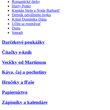
Romantické úteky
Harry Potter
Kapitán Stein a Notár Barbarič
Denník odvážneho bojka
Krimi Dominika Dána
Učím sa rozprávať
Duna
Smradi
Darčekové poukážky
Čítačky e-kníh
Vecičky od Martinusu
Káva, čaj a pochutiny
Hrnčeky a fľaše
Papiernictvo
Zápisníky a kalendáre