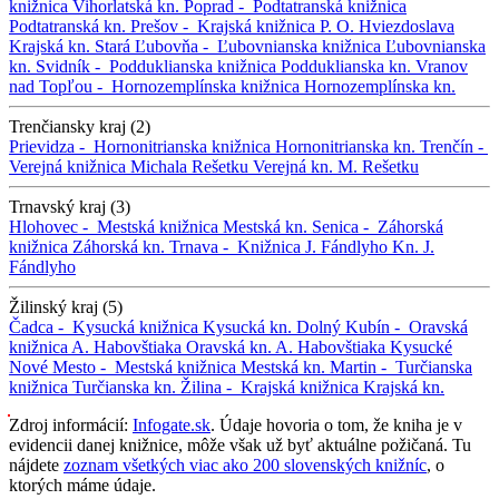
knižnica
Vihorlatská kn.
Poprad -
Podtatranská knižnica
Podtatranská kn.
Prešov -
Krajská knižnica P. O. Hviezdoslava
Krajská kn.
Stará Ľubovňa -
Ľubovnianska knižnica
Ľubovnianska
kn.
Svidník -
Podduklianska knižnica
Podduklianska kn.
Vranov
nad Topľou -
Hornozemplínska knižnica
Hornozemplínska kn.
Trenčiansky kraj (2)
Prievidza -
Hornonitrianska knižnica
Hornonitrianska kn.
Trenčín -
Verejná knižnica Michala Rešetku
Verejná kn. M. Rešetku
Trnavský kraj (3)
Hlohovec -
Mestská knižnica
Mestská kn.
Senica -
Záhorská
knižnica
Záhorská kn.
Trnava -
Knižnica J. Fándlyho
Kn. J.
Fándlyho
Žilinský kraj (5)
Čadca -
Kysucká knižnica
Kysucká kn.
Dolný Kubín -
Oravská
knižnica A. Habovštiaka
Oravská kn. A. Habovštiaka
Kysucké
Nové Mesto -
Mestská knižnica
Mestská kn.
Martin -
Turčianska
knižnica
Turčianska kn.
Žilina -
Krajská knižnica
Krajská kn.
Zdroj informácií:
Infogate.sk
. Údaje hovoria o tom, že kniha je v
evidencii danej knižnice, môže však už byť aktuálne požičaná. Tu
nájdete
zoznam všetkých viac ako 200 slovenských knižníc
, o
ktorých máme údaje.