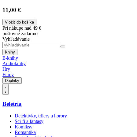
11,00 €
Vložiť do košíka
Pri nákupe nad 49 €
poštovné zadarmo
Vyhľadávanie
Knihy
E-knihy
Audioknihy
Hry
Filmy
Doplnky
Beletria
Detektívky, trilery a horory
Sci-fi a fantasy
Komiksy
Romantika