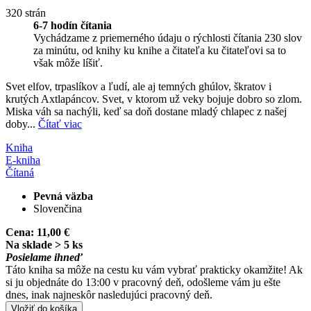
320 strán
6-7 hodín čítania
Vychádzame z priemerného údaju o rýchlosti čítania 230 slov
za minútu, od knihy ku knihe a čitateľa ku čitateľovi sa to
však môže líšiť.
Svet elfov, trpaslíkov a ľudí, ale aj temných ghúlov, škratov i
krutých Axtlapáncov. Svet, v ktorom už veky bojuje dobro so zlom.
Miska váh sa nachýli, keď sa doň dostane mladý chlapec z našej
doby...
Čítať viac
Kniha
E-kniha
Čítaná
Pevná väzba
Slovenčina
Cena:
11,00 €
Na sklade > 5 ks
Posielame ihneď
Táto kniha sa môže na cestu ku vám vybrať prakticky okamžite! Ak
si ju objednáte do 13:00 v pracovný deň, odošleme vám ju ešte
dnes, inak najneskôr nasledujúci pracovný deň.
Vložiť do košíka