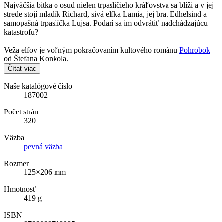
Najväčšia bitka o osud nielen trpasličieho kráľovstva sa blíži a v jej
strede stojí mladík Richard, sivá elfka Lamia, jej brat Edhelsind a
samopašná trpaslíčka Lujsa. Podarí sa im odvrátiť nadchádzajúcu
katastrofu?
Veža elfov je voľným pokračovaním kultového románu
Pohrobok
od Štefana Konkola.
Čítať viac
Naše katalógové číslo
187002
Počet strán
320
Väzba
pevná väzba
Rozmer
125×206 mm
Hmotnosť
419 g
ISBN