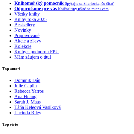
Knihomoľský pomocník
Spýtajte sa Sherlocka, čo čítať
Odporúčame pre vás
Knižné tipy ušité na mieru vám
Všetky knihy
Knihy roka 2025
Bestsellery
Novinky
Pripravované
Akcie a zľavy
Kolekcie
Knihy s podporou FPU
Mám záujem o titul
Top autori
Dominik Dán
Julie Caplin
Rebecca Yarros
Ana Huang
Sarah J. Maas
Táňa Keleová Vasilková
Lucinda Riley
Top série