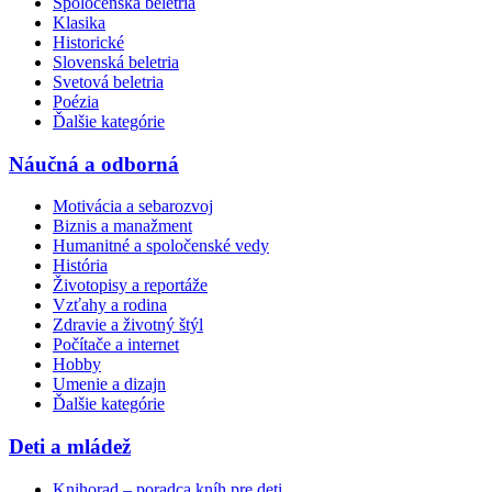
Spoločenská beletria
Klasika
Historické
Slovenská beletria
Svetová beletria
Poézia
Ďalšie kategórie
Náučná a odborná
Motivácia a sebarozvoj
Biznis a manažment
Humanitné a spoločenské vedy
História
Životopisy a reportáže
Vzťahy a rodina
Zdravie a životný štýl
Počítače a internet
Hobby
Umenie a dizajn
Ďalšie kategórie
Deti a mládež
Knihorad – poradca kníh pre deti