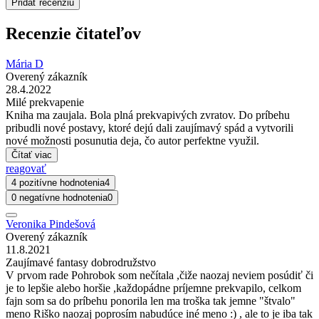
Pridať recenziu
Recenzie čitateľov
Mária D
Overený zákazník
28.4.2022
Milé prekvapenie
Kniha ma zaujala. Bola plná prekvapivých zvratov. Do príbehu
pribudli nové postavy, ktoré dejú dali zaujímavý spád a vytvorili
nové možnosti posunutia deja, čo autor perfektne využil.
Čítať viac
reagovať
4 pozitívne hodnotenia
4
0 negatívne hodnotenia
0
Veronika Pindešová
Overený zákazník
11.8.2021
Zaujímavé fantasy dobrodružstvo
V prvom rade Pohrobok som nečítala ,čiže naozaj neviem posúdiť či
je to lepšie alebo horšie ,každopádne príjemne prekvapilo, celkom
fajn som sa do príbehu ponorila len ma troška tak jemne "štvalo"
meno Riško naozaj poprosím nabudúce iné meno :) , ale to je iba tak