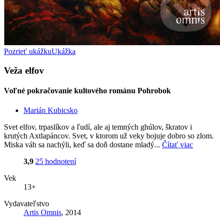
Pozrieť ukážku
Ukážka
Veža elfov
Voľné pokračovanie kultového románu Pohrobok
Marián Kubicsko
Svet elfov, trpaslíkov a ľudí, ale aj temných ghúlov, škratov i
krutých Axtlapáncov. Svet, v ktorom už veky bojuje dobro so zlom.
Miska váh sa nachýli, keď sa doň dostane mladý...
Čítať viac
3,9
25 hodnotení
Vek
13+
Vydavateľstvo
Artis Omnis
, 2014