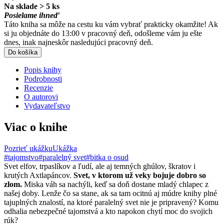
Na sklade > 5 ks
Posielame ihneď
Táto kniha sa môže na cestu ku vám vybrať prakticky okamžite! Ak
si ju objednáte do 13:00 v pracovný deň, odošleme vám ju ešte
dnes, inak najneskôr nasledujúci pracovný deň.
Do košíka
Popis knihy
Podrobnosti
Recenzie
O autorovi
Vydavateľstvo
Viac o knihe
Pozrieť ukážku
Ukážka
#tajomstvo
#paralelný svet
#bitka o osud
Svet elfov, trpaslíkov a ľudí, ale aj temných ghúlov, škratov i
krutých Axtlapáncov.
Svet, v ktorom už veky bojuje dobro so
zlom.
Miska váh sa nachýli, keď sa doň dostane mladý chlapec z
našej doby. Lenže čo sa stane, ak sa tam ocitnú aj múdre knihy plné
tajuplných znalostí, na ktoré paralelný svet nie je pripravený? Komu
odhalia nebezpečné tajomstvá a kto napokon chytí moc do svojich
rúk?