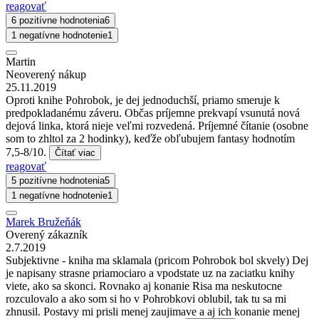
reagovať
6 pozitívne hodnotenia
6
1 negatívne hodnotenie
1
Martin
Neoverený nákup
25.11.2019
Oproti knihe Pohrobok, je dej jednoduchší, priamo smeruje k
predpokladanému záveru. Občas príjemne prekvapí vsunutá nová
dejová linka, ktorá nieje veľmi rozvedená. Príjemné čítanie (osobne
som to zhltol za 2 hodinky), keďže obľubujem fantasy hodnotím
7,5-8/10.
Čítať viac
reagovať
5 pozitívne hodnotenia
5
1 negatívne hodnotenie
1
Marek Bružeňák
Overený zákazník
2.7.2019
Subjektivne - kniha ma sklamala (pricom Pohrobok bol skvely) Dej
je napisany strasne priamociaro a vpodstate uz na zaciatku knihy
viete, ako sa skonci. Rovnako aj konanie Risa ma neskutocne
rozculovalo a ako som si ho v Pohrobkovi oblubil, tak tu sa mi
zhnusil. Postavy mi prisli menej zaujimave a aj ich konanie menej