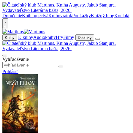
Doručenie
Kníhkupectvá
Knihovrátok
Poukážky
Knižný blog
Kontakt
E-knihy
Audioknihy
Hry
Filmy
Knihy
Doplnky
Vyhľadávanie
Prihlásiť