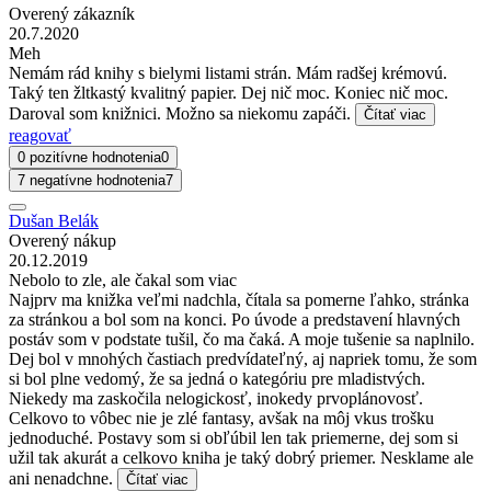
Overený zákazník
20.7.2020
Meh
Nemám rád knihy s bielymi listami strán. Mám radšej krémovú.
Taký ten žltkastý kvalitný papier. Dej nič moc. Koniec nič moc.
Daroval som knižnici. Možno sa niekomu zapáči.
Čítať viac
reagovať
0 pozitívne hodnotenia
0
7 negatívne hodnotenia
7
Dušan Belák
Overený nákup
20.12.2019
Nebolo to zle, ale čakal som viac
Najprv ma knižka veľmi nadchla, čítala sa pomerne ľahko, stránka
za stránkou a bol som na konci. Po úvode a predstavení hlavných
postáv som v podstate tušil, čo ma čaká. A moje tušenie sa naplnilo.
Dej bol v mnohých častiach predvídateľný, aj napriek tomu, že som
si bol plne vedomý, že sa jedná o kategóriu pre mladistvých.
Niekedy ma zaskočila nelogickosť, inokedy prvoplánovosť.
Celkovo to vôbec nie je zlé fantasy, avšak na môj vkus trošku
jednoduché. Postavy som si obľúbil len tak priemerne, dej som si
užil tak akurát a celkovo kniha je taký dobrý priemer. Nesklame ale
ani nenadchne.
Čítať viac