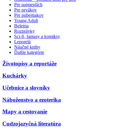
Pre najmenších
Pre prvákov
Pre pubertiakov
Young Adult
Beletria
Rozprávky
Sci-fi, fantasy a komiksy
Leporelá
Náučné knihy
Ďalšie kategórie
Životopisy a reportáže
Kuchárky
Učebnice a slovníky
Náboženstvo a ezoterika
Mapy a cestovanie
Cudzojazyčná literatúra