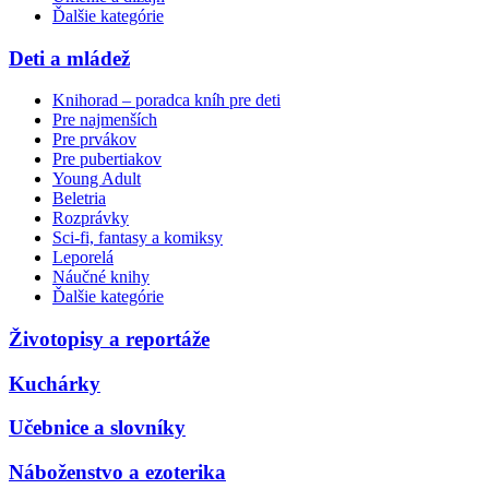
Ďalšie kategórie
Deti a mládež
Knihorad – poradca kníh pre deti
Pre najmenších
Pre prvákov
Pre pubertiakov
Young Adult
Beletria
Rozprávky
Sci-fi, fantasy a komiksy
Leporelá
Náučné knihy
Ďalšie kategórie
Životopisy a reportáže
Kuchárky
Učebnice a slovníky
Náboženstvo a ezoterika