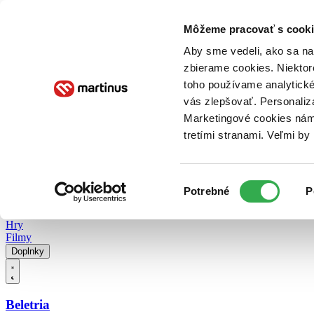
Doručenie
Kníhkupectvá
Knihovrátok
Poukážky
Knižný blog
Kontakt
Môžeme pracovať s cooki
Aby sme vedeli, ako sa na 
zbierame cookies. Niektor
E-knihy
Audioknihy
Hry
Filmy
Knihy
Doplnky
toho používame analytické
vás zlepšovať. Personaliz
Vyhľadávanie
Marketingové cookies nám 
tretími stranami. Veľmi b
Prihlásiť
Vyhľadávanie
Výber
Knihy
Potrebné
P
súhlasu
E-knihy
Audioknihy
Hry
Filmy
Doplnky
Beletria