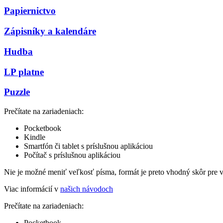
Papiernictvo
Zápisníky a kalendáre
Hudba
LP platne
Puzzle
Prečítate na zariadeniach:
Pocketbook
Kindle
Smartfón či tablet s príslušnou aplikáciou
Počítač s príslušnou aplikáciou
Nie je možné meniť veľkosť písma, formát je preto vhodný skôr pre 
Viac informácií v
našich návodoch
Prečítate na zariadeniach:
Pocketbook