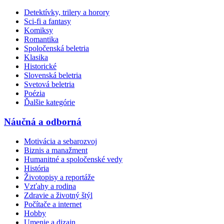
Detektívky, trilery a horory
Sci-fi a fantasy
Komiksy
Romantika
Spoločenská beletria
Klasika
Historické
Slovenská beletria
Svetová beletria
Poézia
Ďalšie kategórie
Náučná a odborná
Motivácia a sebarozvoj
Biznis a manažment
Humanitné a spoločenské vedy
História
Životopisy a reportáže
Vzťahy a rodina
Zdravie a životný štýl
Počítače a internet
Hobby
Umenie a dizajn