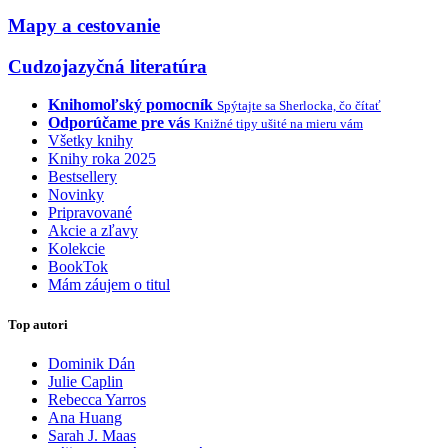
Mapy a cestovanie
Cudzojazyčná literatúra
Knihomoľský pomocník
Spýtajte sa Sherlocka, čo čítať
Odporúčame pre vás
Knižné tipy ušité na mieru vám
Všetky knihy
Knihy roka 2025
Bestsellery
Novinky
Pripravované
Akcie a zľavy
Kolekcie
BookTok
Mám záujem o titul
Top autori
Dominik Dán
Julie Caplin
Rebecca Yarros
Ana Huang
Sarah J. Maas