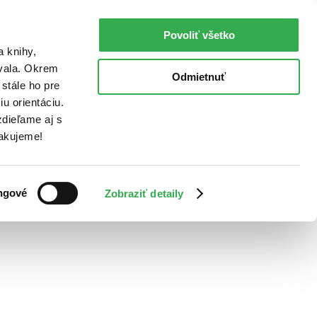
Povoliť všetko
a knihy,
ovala. Okrem
Odmietnuť
stále ho pre
u orientáciu.
dieľame aj s
Ďakujeme!
ngové
Zobraziť detaily