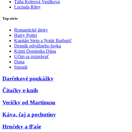
Táňa Keleová Vasilková
Lucinda Riley
Top série
Romantické úteky
Harry Potter
Kapitán Stein a Notár Barbarič
Denník odvážneho bojka
Krimi Dominika Dána
Učím sa rozprávať
Duna
Smradi
Darčekové poukážky
Čítačky e-kníh
Vecičky od Martinusu
Káva, čaj a pochutiny
Hrnčeky a fľaše