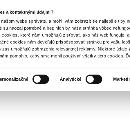
es a kontaktnými údajmi?
našom webe správate, a mohli vám zobraziť tie najlepšie tipy n
é sú naozaj potrebné a bez nich by naša stránka vôbec nefung
 cookies, ktoré nám umožňujú zisťovať, ako náš web funguje, a 
ačné cookies nám dovoľujú prispôsobovať stránku pre vašu lepši
zas umožňujú zobrazenie relevantnej reklamy. Niektoré údaje z
y nám pomohlo, keby sme mohli používať všetky tieto cookies. 
ersonalizačné
Analytické
Marketi