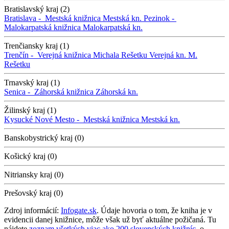
Bratislavský kraj (2)
Bratislava -
Mestská knižnica
Mestská kn.
Pezinok -
Malokarpatská knižnica
Malokarpatská kn.
Trenčiansky kraj (1)
Trenčín -
Verejná knižnica Michala Rešetku
Verejná kn. M.
Rešetku
Trnavský kraj (1)
Senica -
Záhorská knižnica
Záhorská kn.
Žilinský kraj (1)
Kysucké Nové Mesto -
Mestská knižnica
Mestská kn.
Banskobystrický kraj (0)
Košický kraj (0)
Nitriansky kraj (0)
Prešovský kraj (0)
Zdroj informácií:
Infogate.sk
. Údaje hovoria o tom, že kniha je v
evidencii danej knižnice, môže však už byť aktuálne požičaná. Tu
nájdete
zoznam všetkých viac ako 200 slovenských knižníc
, o