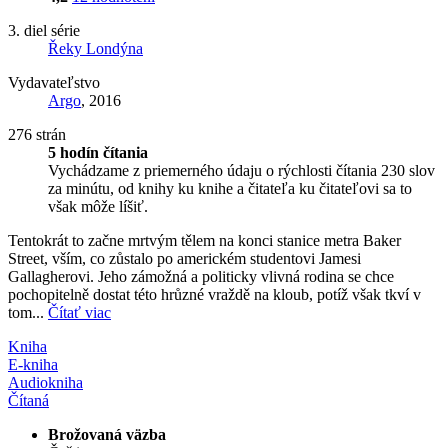
3. diel série
Řeky Londýna
Vydavateľstvo
Argo
, 2016
276 strán
5 hodín čítania
Vychádzame z priemerného údaju o rýchlosti čítania 230 slov
za minútu, od knihy ku knihe a čitateľa ku čitateľovi sa to
však môže líšiť.
Tentokrát to začne mrtvým tělem na konci stanice metra Baker
Street, vším, co zůstalo po americkém studentovi Jamesi
Gallagherovi. Jeho zámožná a politicky vlivná rodina se chce
pochopitelně dostat této hrůzné vraždě na kloub, potíž však tkví v
tom...
Čítať viac
Kniha
E-kniha
Audiokniha
Čítaná
Brožovaná väzba