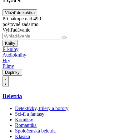
13,20 €
Vložiť do košíka
Pri nákupe nad 49 €
poštovné zadarmo
Vyhľadávanie
Knihy
E-knihy
Audioknihy
Hry
Filmy
Doplnky
Beletria
Detektívky, trilery a horory
Sci-fi a fantasy
Komiksy
Romantika
Spoločenská beletria
Klasika