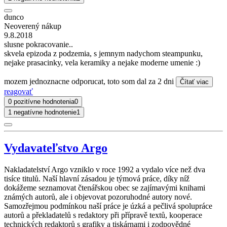
dunco
Neoverený nákup
9.8.2018
slusne pokracovanie..
skvela epizoda z podzemia, s jemnym nadychom steampunku,
nejake prasacinky, vela keramiky a nejake moderne umenie :)
mozem jednoznacne odporucat, toto som dal za 2 dni
Čítať viac
reagovať
0 pozitívne hodnotenia
0
1 negatívne hodnotenie
1
Vydavateľstvo Argo
Nakladatelství Argo vzniklo v roce 1992 a vydalo více než dva
tisíce titulů. Naší hlavní zásadou je týmová práce, díky níž
dokážeme seznamovat čtenářskou obec se zajímavými knihami
známých autorů, ale i objevovat pozoruhodné autory nové.
Samozřejmou podmínkou naší práce je úzká a pečlivá spolupráce
autorů a překladatelů s redaktory při přípravě textů, kooperace
technických redaktorů s grafiky a tiskárnami i zodpovědné