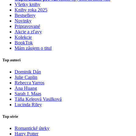
Všetky knihy
Knihy roka 2025
Bestsellery
Novinky
Pripravované
Akcie a zľavy
Kolekcie
BookTok
Mám záujem o titul
Top autori
Dominik Dán
Julie Caplin
Rebecca Yarros
Ana Huang
Sarah J. Maas
Táňa Keleová Vasilková
Lucinda Riley
Top série
Romantické úteky
Harry Potter