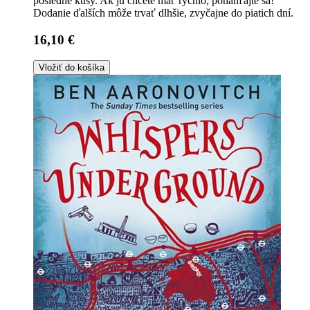
posledné kusy. Ak ju chcete mať rýchlo, ponáhľajte sa!
Dodanie ďalších môže trvať dlhšie, zvyčajne do piatich dní.
16,10 €
Vložiť do košíka