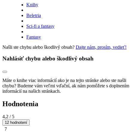
Knihy
Beletria
Sci-fi a fantasy
Fantasy
Našli ste chybu alebo škodlivý obsah?
Dajte nám, prosím, vedieť!
Nahlásiť chybu alebo škodlivý obsah
Máte o knihe viac informácií ako je na tejto stránke alebo ste našli
chybu? Budeme vám veľmi vďační, ak nám pomôžete s doplnením
informácií na našich stránkach.
Hodnotenia
4,2
/ 5
12 hodnotení
7