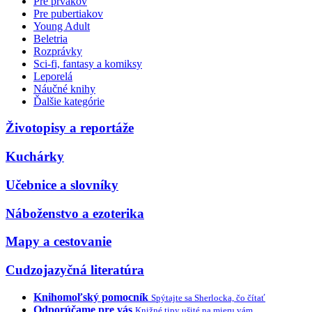
Pre prvákov
Pre pubertiakov
Young Adult
Beletria
Rozprávky
Sci-fi, fantasy a komiksy
Leporelá
Náučné knihy
Ďalšie kategórie
Životopisy a reportáže
Kuchárky
Učebnice a slovníky
Náboženstvo a ezoterika
Mapy a cestovanie
Cudzojazyčná literatúra
Knihomoľský pomocník
Spýtajte sa Sherlocka, čo čítať
Odporúčame pre vás
Knižné tipy ušité na mieru vám