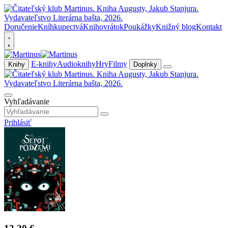
Doručenie
Kníhkupectvá
Knihovrátok
Poukážky
Knižný blog
Kontakt
E-knihy
Audioknihy
Hry
Filmy
Knihy
Doplnky
Vyhľadávanie
Prihlásiť