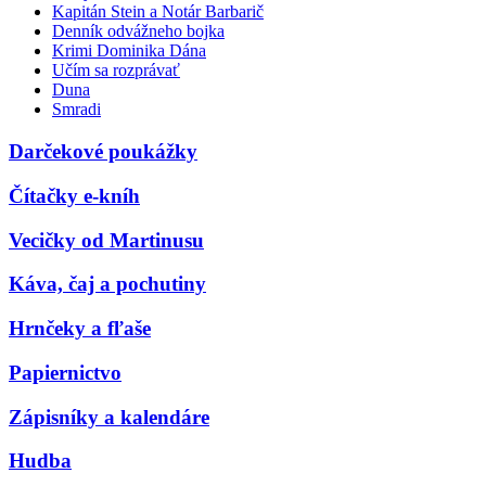
Kapitán Stein a Notár Barbarič
Denník odvážneho bojka
Krimi Dominika Dána
Učím sa rozprávať
Duna
Smradi
Darčekové poukážky
Čítačky e-kníh
Vecičky od Martinusu
Káva, čaj a pochutiny
Hrnčeky a fľaše
Papiernictvo
Zápisníky a kalendáre
Hudba