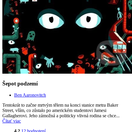
Šepot podzemí
Ben Aaronovitch
Tentokrát to začne mrtvým tělem na konci stanice metra Baker
Street, vším, co zůstalo po americkém studentovi Jamesi
Gallagherovi. Jeho zámožná a politicky vlivná rodina se chce...
Čítať viac
4,2
12 hodnotení