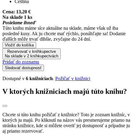
Čeština
Cena:
13,20 €
Na sklade 1 ks
Posielame ihneď
Túto knihu máme síce aktuálne na sklade, máme však už iba
posledné kusy. Ak ju chcete mať rýchlo, ponáhľajte sa! Dodanie
ďalších môže trvať dlhšie, zvyčajne do 24 dní.
Vložiť do košíka
Rezervovať v kníhkupectve
Na sklade v 2 kníhkupectvách
Pridať do zoznamu
Sledovať dostupnosť
Dostupné v
6 knižniciach
.
Požičať v knižnici
V ktorých knižniciach majú túto knihu?
Chcete si túto knihu požičať z knižnice? Toto je zoznam knižníc, v
ktorých ju majú. Po kliknutí na názov vás presmerujeme priamo na
stránku knižnice, kde si môžete overiť jej dostupnosť a prípadne ju
aj priamo rezervovať.