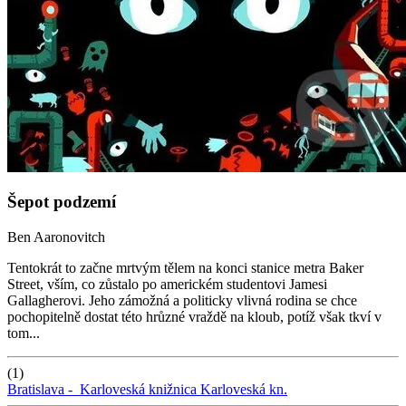
Šepot podzemí
Ben Aaronovitch
Tentokrát to začne mrtvým tělem na konci stanice metra Baker
Street, vším, co zůstalo po americkém studentovi Jamesi
Gallagherovi. Jeho zámožná a politicky vlivná rodina se chce
pochopitelně dostat této hrůzné vraždě na kloub, potíž však tkví v
tom...
(1)
Bratislava -
Karloveská knižnica
Karloveská kn.