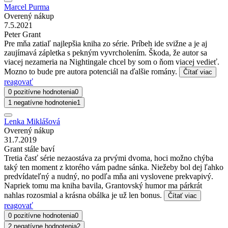
Marcel Purma
Overený nákup
7.5.2021
Peter Grant
Pre mňa zatiaľ najlepšia kniha zo série. Príbeh ide svižne a je aj
zaujímavá zápletka s pekným vyvrcholením. Škoda, že autor sa
viacej nezameria na Nightingale chcel by som o ňom viacej vedieť.
Mozno to bude pre autora potenciál na ďalšie romány.
Čítať viac
reagovať
0 pozitívne hodnotenia
0
1 negatívne hodnotenie
1
Lenka Miklášová
Overený nákup
31.7.2019
Grant stále baví
Tretia časť série nezaostáva za prvými dvoma, hoci možno chýba
taký ten moment z ktorého vám padne sánka. Niežeby bol dej ľahko
predvídateľný a nudný, no podľa mňa ani vyslovene prekvapivý.
Napriek tomu ma kniha bavila, Grantovský humor ma párkrát
nahlas rozosmial a krásna obálka je už len bonus.
Čítať viac
reagovať
0 pozitívne hodnotenia
0
2 negatívne hodnotenia
2