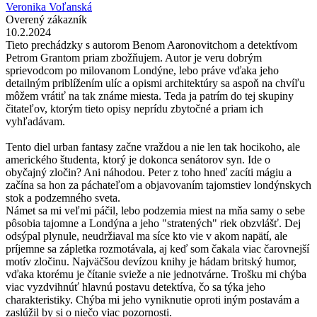
Veronika Voľanská
Overený zákazník
10.2.2024
Tieto prechádzky s autorom Benom Aaronovitchom a detektívom
Petrom Grantom priam zbožňujem. Autor je veru dobrým
sprievodcom po milovanom Londýne, lebo práve vďaka jeho
detailným priblížením ulíc a opismi architektúry sa aspoň na chvíľu
môžem vrátiť na tak známe miesta. Teda ja patrím do tej skupiny
čitateľov, ktorým tieto opisy neprídu zbytočné a priam ich
vyhľadávam.
Tento diel urban fantasy začne vraždou a nie len tak hocikoho, ale
amerického študenta, ktorý je dokonca senátorov syn. Ide o
obyčajný zločin? Ani náhodou. Peter z toho hneď zacíti mágiu a
začína sa hon za páchateľom a objavovaním tajomstiev londýnskych
stok a podzemného sveta.
Námet sa mi veľmi páčil, lebo podzemia miest na mňa samy o sebe
pôsobia tajomne a Londýna a jeho "stratených" riek obzvlášť. Dej
odsýpal plynule, neudržiaval ma síce kto vie v akom napätí, ale
príjemne sa zápletka rozmotávala, aj keď som čakala viac čarovnejší
motív zločinu. Najväčšou devízou knihy je hádam britský humor,
vďaka ktorému je čítanie svieže a nie jednotvárne. Trošku mi chýba
viac vyzdvihnúť hlavnú postavu detektíva, čo sa týka jeho
charakteristiky. Chýba mi jeho vyniknutie oproti iným postavám a
zaslúžil by si o niečo viac pozornosti.