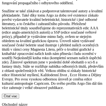
fungování propagačního i odbytového oddělení.
Snažíme se také získávat a podporovat talentované autory a kvalitní
překladatele. Také díky tomu Argo za dobu své existence získalo
pověst vydavatele kvalitní beletristické, historické i jiné odborné
literatury, a to českého i zahraničního původu. Přeložené
beletristické tituly soustřeďujeme do reprezentativních edic AAA
(edice anglo-amerických autorů) a SSP (edice současné světové
prózy), případně je vydáváme mimo řady, ovšem se stejným
ohledem na kvalitní grafickou úpravu. Úroveň námi vydávané
současné české beletrie snad ilustruje i přehled našich oceněných
titulů v rámci ceny Magnesia Litera, péče o kvalitní grafické a
knihařské zpracování našich knih nám přinesla i řadu ocenění v
soutěži Nejkrásnější kniha roku (kompletní seznam našich úspěchů
zde). Žánrové spektrum jsme v poslední době obohatili o sci-fi a
fantasy tituly. Stále se rozšiřuje nabídka odborných titulů, především
z oblasti společenských věd. Velkou oblibu si získaly historické
edice Historické myšlení, Každodenní život , Ecce Homo a Dějiny
Evropy. Pro svou vysokou odbornou úroveň je ceněna edice
kulturní antropologie Capricorn. Do svého profilu Argo čím dál tím
více zahrnuje i velké obrazové publikace.
Čítať viac
Obchodný názov