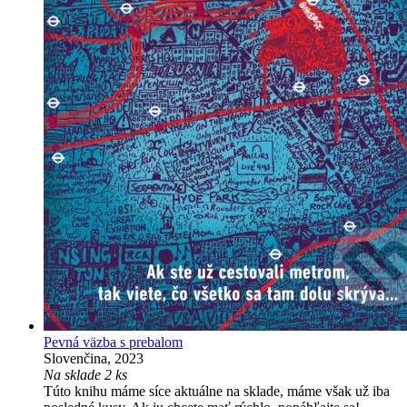
Pevná väzba s prebalom
Slovenčina, 2023
Na sklade 2 ks
Túto knihu máme síce aktuálne na sklade, máme však už iba