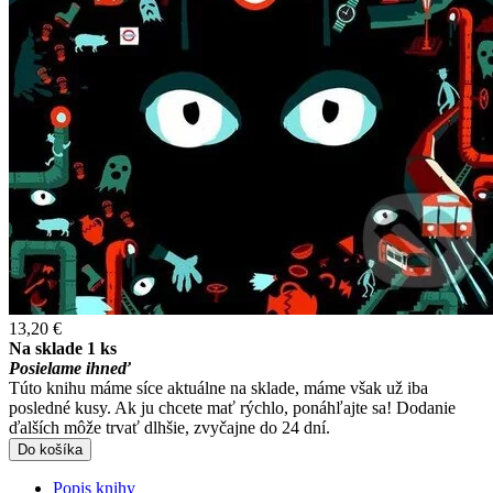
13,20 €
Na sklade 1 ks
Posielame ihneď
Túto knihu máme síce aktuálne na sklade, máme však už iba
posledné kusy. Ak ju chcete mať rýchlo, ponáhľajte sa! Dodanie
ďalších môže trvať dlhšie, zvyčajne do 24 dní.
Do košíka
Popis knihy