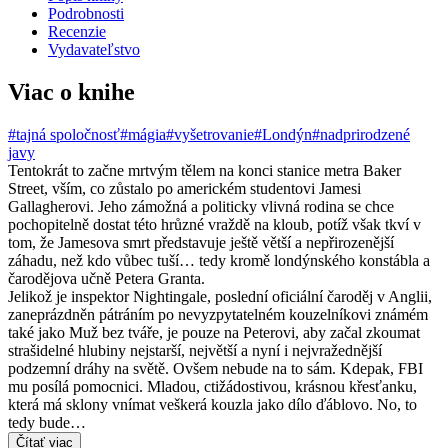
Podrobnosti
Recenzie
Vydavateľstvo
Viac o knihe
#tajná spoločnosť
#mágia
#vyšetrovanie
#Londýn
#nadprirodzené
javy
Tentokrát to začne mrtvým tělem na konci stanice metra Baker
Street, vším, co zůstalo po americkém studentovi Jamesi
Gallagherovi. Jeho zámožná a politicky vlivná rodina se chce
pochopitelně dostat této hrůzné vraždě na kloub, potíž však tkví v
tom, že Jamesova smrt představuje ještě větší a nepřirozenější
záhadu, než kdo vůbec tuší… tedy kromě londýnského konstábla a
čarodějova učně Petera Granta.
Jelikož je inspektor Nightingale, poslední oficiální čaroděj v Anglii,
zaneprázdněn pátráním po nevyzpytatelném kouzelníkovi známém
také jako Muž bez tváře, je pouze na Peterovi, aby začal zkoumat
strašidelné hlubiny nejstarší, největší a nyní i nejvražednější
podzemní dráhy na světě. Ovšem nebude na to sám. Kdepak, FBI
mu posílá pomocnici. Mladou, ctižádostivou, krásnou křesťanku,
která má sklony vnímat veškerá kouzla jako dílo ďáblovo. No, to
tedy bude…
Čítať viac