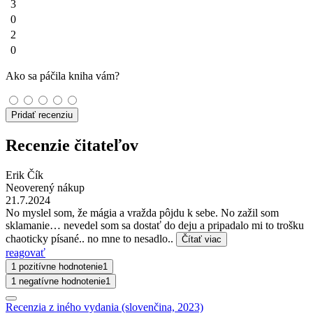
3
0
2
0
Ako sa páčila kniha vám?
Pridať recenziu
Recenzie čitateľov
Erik Čík
Neoverený nákup
21.7.2024
No myslel som, že mágia a vražda pôjdu k sebe. No zažil som
sklamanie… nevedel som sa dostať do deju a pripadalo mi to trošku
chaoticky písané.. no mne to nesadlo..
Čítať viac
reagovať
1 pozitívne hodnotenie
1
1 negatívne hodnotenie
1
Recenzia z iného vydania (slovenčina, 2023)