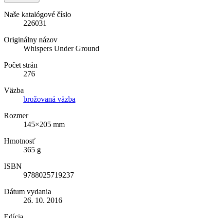
Naše katalógové číslo
226031
Originálny názov
Whispers Under Ground
Počet strán
276
Väzba
brožovaná väzba
Rozmer
145×205 mm
Hmotnosť
365 g
ISBN
9788025719237
Dátum vydania
26. 10. 2016
Edícia