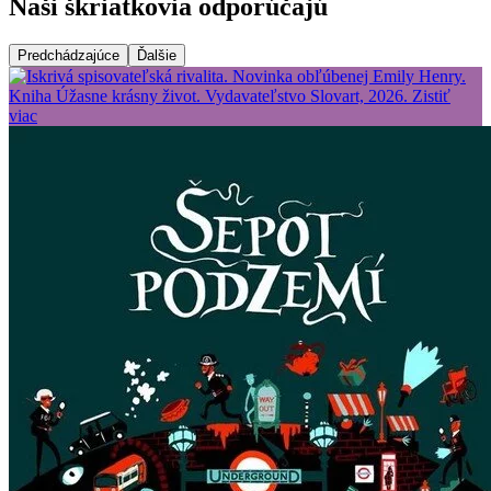
Naši škriatkovia odporúčajú
Predchádzajúce
Ďalšie