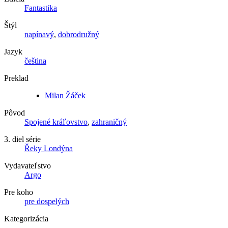
Fantastika
Štýl
napínavý
,
dobrodružný
Jazyk
čeština
Preklad
Milan Žáček
Pôvod
Spojené kráľovstvo
,
zahraničný
3. diel série
Řeky Londýna
Vydavateľstvo
Argo
Pre koho
pre dospelých
Kategorizácia