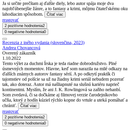
Ja si určite prečítam aj ďalšie diely, lebo autor spája moje dva
najobľúbenejšie žánre, a to fantasy a krimi, môjmu čitateľskému oku
lahodiacim spôsobom.
Čítať viac
reagovať
2 pozitívne hodnotenia
2
0 negatívne hodnotenia
0
Recenzia z iného vydania (slovenčina, 2023)
Andrea Chovancová
Overený zákazník
1.10.2022
Tento výlet za duchmi Írska je teda riadne dobrodružstvo. Plné
úsmevných momentov. Hlavne, keď som narazila na milé odkazy na
ďalších známych autorov fantasy sérií. A po odkrytí praktík či
tajomstiev od polície sa už na žiadny krimi seriál nebudem pozerať
tak, ako doteraz. Autor má našliapnuté na slušnú kariéru naprieč
kontinentmi. Myslím, že ani J. K. Rowlingová sa zaňho nehanbí.
Som zvedavá, či sa dočkáme aj filmovej verzie čarodejníkovho
učňa, ktorý z hodín kúziel rýchlo kopne do vrtule a uteká pomáhať a
chrániť.
Čítať viac
reagovať
2 pozitívne hodnotenia
2
0 negatívne hodnotenia
0