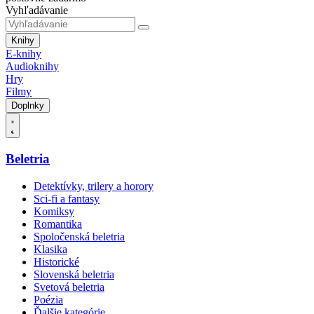
Vyhľadávanie
Knihy
E-knihy
Audioknihy
Hry
Filmy
Doplnky
Beletria
Detektívky, trilery a horory
Sci-fi a fantasy
Komiksy
Romantika
Spoločenská beletria
Klasika
Historické
Slovenská beletria
Svetová beletria
Poézia
Ďalšie kategórie