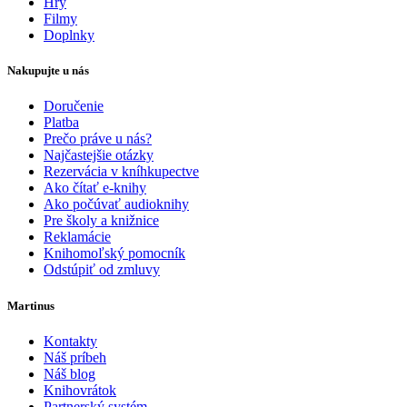
Hry
Filmy
Doplnky
Nakupujte u nás
Doručenie
Platba
Prečo práve u nás?
Najčastejšie otázky
Rezervácia v kníhkupectve
Ako čítať e-knihy
Ako počúvať audioknihy
Pre školy a knižnice
Reklamácie
Knihomoľský pomocník
Odstúpiť od zmluvy
Martinus
Kontakty
Náš príbeh
Náš blog
Knihovrátok
Partnerský systém