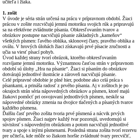
učiteľa i žiaka.
1. zošit
V úvode je séria strán určená na prácu v prípravnom období. Žiaci
prácou v zošite rozcvičujú jemnú motoriku svojich rúk a pripravujú
sa na efektívne zvládnutie písania. Obkresľovaním tvarov a
obrázkov postupne nacvičujú písanie základných „kameňov“
všetkých písmen: ľavého oblúka, sklonovej čiary, pravého oblúka a
oválu. V hrových úlohách žiaci získavajú prvé písacie zručnosti a
učia sa viesť písací pohyb.
Úvod každej strany tvorí obrázok, ktorého obkresľovaním
rozvíjame jemnú motoriku. Významnou časťou strán v prípravnom
období sú úlohy „Hra na písanie“. Žiaci si písaním do obrázkov
dotvárajú jednotlivé ilustrácie a zároveň nacvičujú písanie.
Celé prípravné obdobie je plné hier, podobne ako celá práca s
písankami, a prináša radosť z prvého písania. Aj v zošitoch je po
okrajoch strán séria nápovedných obrázkov a písmen, ktoré majú
žiakovi pomôcť pri osvojovaní jednotlivých písmen, neskôr sa
nápovedné obrázky zmenia na dvojice tlačených a písaných tvarov
každého písmena.
Ďalšiu časť prvého zošita tvoria prvé písmená a nácvik prvých
spojov písmen. Žiaci najprv každý tvar pozorujú, uvedomujú si
súvislosť s nápovedným obrázkom a potom nacvičujú jednotlivé
tvary a spoje s inými písmenami. Posledná strana zošita tvorí rezervu
pre učiteľa, kde môže so žiakom horšie zvládnuté tvary precvičiť,