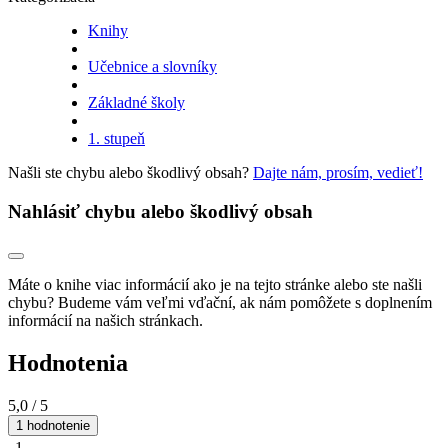
Knihy
Učebnice a slovníky
Základné školy
1. stupeň
Našli ste chybu alebo škodlivý obsah?
Dajte nám, prosím, vedieť!
Nahlásiť chybu alebo škodlivý obsah
Máte o knihe viac informácií ako je na tejto stránke alebo ste našli
chybu? Budeme vám veľmi vďační, ak nám pomôžete s doplnením
informácií na našich stránkach.
Hodnotenia
5,0
/ 5
1 hodnotenie
1