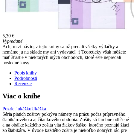
5,30 €
Vypredané
Ach, mrzí nás to, z tejto knihy sa už predali všetky výtlačky a
nemáme ju na sklade my ani vydavateľ :( Teoreticky však môžete
mať šťastie v niektorých iných obchodoch, ktoré ešte nepredali
posledné kusy.
Popis knihy
Podrobnosti
Recenzie
Viac o knihe
Pozrieť ukážku
Ukážka
Séria piatich zošitov pokrýva námety na prácu počas prípravného,
šlabikárového a aj čítankového obdobia. Zošity sú farebne odlíšené
a na obálke každého zošita víta žiakov šaško, ktorého poznajú žiaci
zo šlabikára. V úvode každého zošita je niekoľko dobrých rád pre