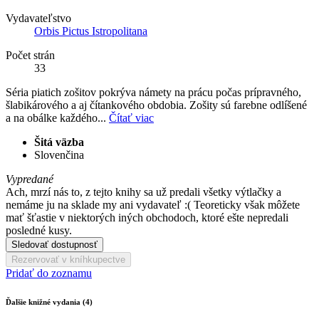
Vydavateľstvo
Orbis Pictus Istropolitana
Počet strán
33
Séria piatich zošitov pokrýva námety na prácu počas prípravného,
šlabikárového a aj čítankového obdobia. Zošity sú farebne odlíšené
a na obálke každého...
Čítať viac
Šitá väzba
Slovenčina
Vypredané
Ach, mrzí nás to, z tejto knihy sa už predali všetky výtlačky a
nemáme ju na sklade my ani vydavateľ :( Teoreticky však môžete
mať šťastie v niektorých iných obchodoch, ktoré ešte nepredali
posledné kusy.
Sledovať dostupnosť
Rezervovať v kníhkupectve
Pridať do zoznamu
Ďalšie knižné vydania (4)