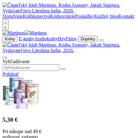
Doručenie
Kníhkupectvá
Knihovrátok
Poukážky
Knižný blog
Kontakt
E-knihy
Audioknihy
Hry
Filmy
Knihy
Doplnky
Vyhľadávanie
Prihlásiť
5,30 €
Pri nákupe nad 49 €
poštovné zadarmo