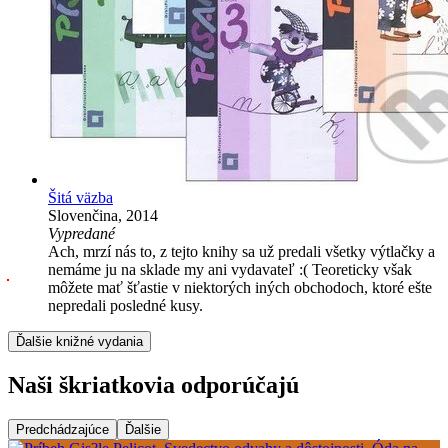
Šitá väzba
Slovenčina, 2014
Vypredané
Ach, mrzí nás to, z tejto knihy sa už predali všetky výtlačky a
nemáme ju na sklade my ani vydavateľ :( Teoreticky však
môžete mať šťastie v niektorých iných obchodoch, ktoré ešte
nepredali posledné kusy.
Ďalšie knižné vydania
Naši škriatkovia odporúčajú
Predchádzajúce
Ďalšie