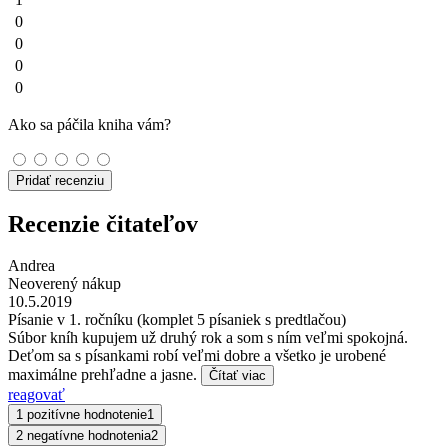
0
0
0
0
Ako sa páčila kniha vám?
Pridať recenziu
Recenzie čitateľov
Andrea
Neoverený nákup
10.5.2019
Písanie v 1. ročníku (komplet 5 písaniek s predtlačou)
Súbor kníh kupujem už druhý rok a som s ním veľmi spokojná.
Deťom sa s písankami robí veľmi dobre a všetko je urobené
maximálne prehľadne a jasne.
Čítať viac
reagovať
1 pozitívne hodnotenie
1
2 negatívne hodnotenia
2