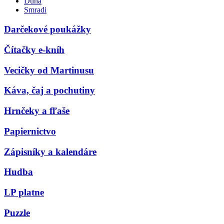
Duna
Smradi
Darčekové poukážky
Čítačky e-kníh
Vecičky od Martinusu
Káva, čaj a pochutiny
Hrnčeky a fľaše
Papiernictvo
Zápisníky a kalendáre
Hudba
LP platne
Puzzle