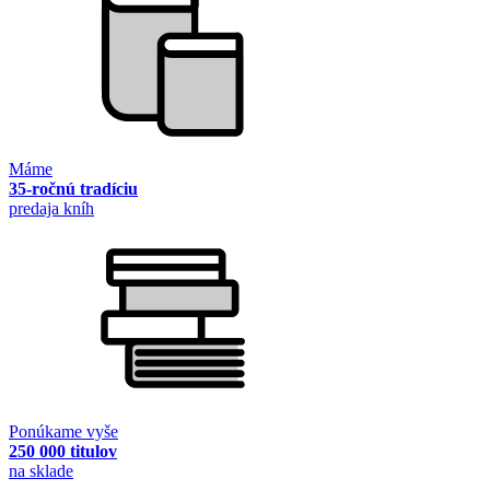
Máme
35-ročnú tradíciu
predaja kníh
Ponúkame vyše
250 000 titulov
na sklade