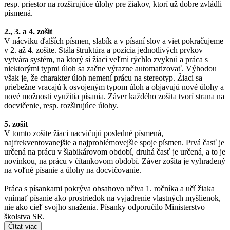
resp. priestor na rozširujúce úlohy pre žiakov, ktorí už dobre zvládli
písmená.
2., 3. a 4. zošit
V nácviku ďalších písmen, slabík a v písaní slov a viet pokračujeme
v 2. až 4. zošite. Stála štruktúra a pozícia jednotlivých prvkov
vytvára systém, na ktorý si žiaci veľmi rýchlo zvyknú a práca s
niektorými typmi úloh sa začne výrazne automatizovať. Výhodou
však je, že charakter úloh nemení prácu na stereotyp. Žiaci sa
priebežne vracajú k osvojeným typom úloh a objavujú nové úlohy a
nové možnosti využitia písania. Záver každého zošita tvorí strana na
docvičenie, resp. rozširujúce úlohy.
5. zošit
V tomto zošite žiaci nacvičujú posledné písmená,
najfrekventovanejšie a najproblémovejšie spoje písmen. Prvá časť je
určená na prácu v šlabikárovom období, druhá časť je určená, a to je
novinkou, na prácu v čítankovom období. Záver zošita je vyhradený
na voľné písanie a úlohy na docvičovanie.
Práca s písankami pokrýva obsahovo učiva 1. ročníka a učí žiaka
vnímať písanie ako prostriedok na vyjadrenie vlastných myšlienok,
nie ako cieľ svojho snaženia. Písanky odporučilo Ministerstvo
školstva SR.
Čítať viac