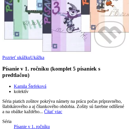
Pozrieť ukážku
Ukážka
Písanie v 1. ročníku (komplet 5 písaniek s
predtlačou)
Kamila Štefeková
kolektív
Séria piatich zošitov pokrýva námety na prácu počas prípravného,
šlabikárového a aj čítankového obdobia. Zošity sú farebne odlíšené
a na obálke každého...
Čítať viac
Séria
Písanie v 1. ročníku