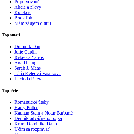
Pripravované
Akcie a zľavy
Kolekcie
BookTok
Mám záujem o titul
Top autori
Dominik Dán
Julie Caplin
Rebecca Yarros
Ana Huang
Sarah J. Maas
Táňa Keleová Vasilková
Lucinda Riley
Top série
Romantické úteky
Harry Potter
Kapitán Stein a Notár Barbarič
Denník odvážneho bojka
Krimi Dominika Dána
Učím sa rozprávať