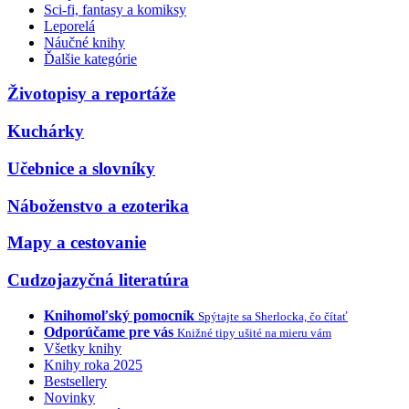
Sci-fi, fantasy a komiksy
Leporelá
Náučné knihy
Ďalšie kategórie
Životopisy a reportáže
Kuchárky
Učebnice a slovníky
Náboženstvo a ezoterika
Mapy a cestovanie
Cudzojazyčná literatúra
Knihomoľský pomocník
Spýtajte sa Sherlocka, čo čítať
Odporúčame pre vás
Knižné tipy ušité na mieru vám
Všetky knihy
Knihy roka 2025
Bestsellery
Novinky