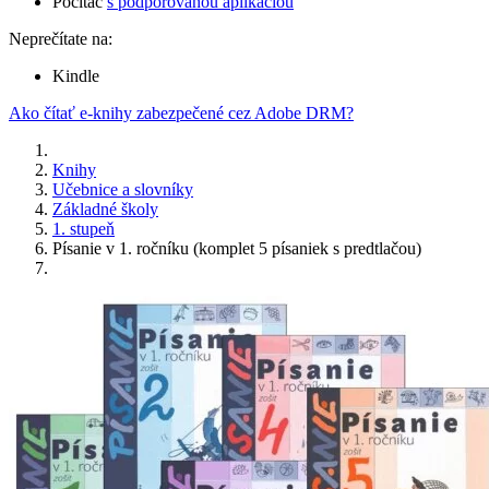
Počítač
s podporovanou aplikáciou
Neprečítate na:
Kindle
Ako čítať e-knihy zabezpečené cez Adobe DRM?
Knihy
Učebnice a slovníky
Základné školy
1. stupeň
Písanie v 1. ročníku (komplet 5 písaniek s predtlačou)