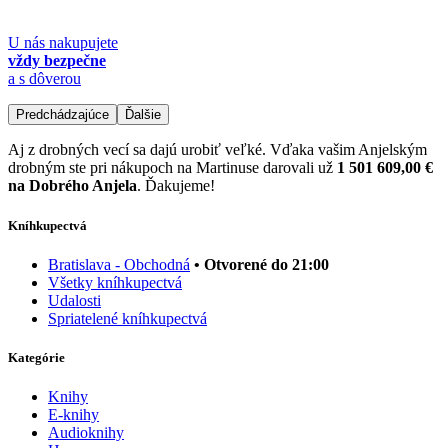
U nás nakupujete
vždy bezpečne
a s dôverou
Predchádzajúce
Ďalšie
Aj z drobných vecí sa dajú urobiť veľké. Vďaka vašim Anjelským
drobným ste pri nákupoch na Martinuse darovali už
1 501 609,00 €
na Dobrého Anjela
. Ďakujeme!
Kníhkupectvá
Bratislava - Obchodná
• Otvorené do 21:00
Všetky kníhkupectvá
Udalosti
Spriatelené kníhkupectvá
Kategórie
Knihy
E-knihy
Audioknihy