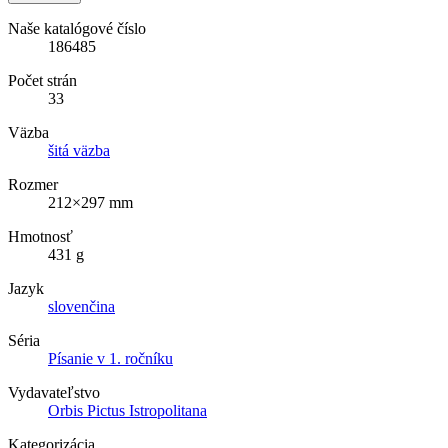
Naše katalógové číslo
186485
Počet strán
33
Väzba
šitá väzba
Rozmer
212×297 mm
Hmotnosť
431 g
Jazyk
slovenčina
Séria
Písanie v 1. ročníku
Vydavateľstvo
Orbis Pictus Istropolitana
Kategorizácia