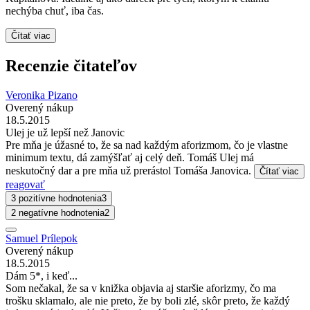
nechýba chuť, iba čas.
Čítať viac
Recenzie čitateľov
Veronika Pizano
Overený nákup
18.5.2015
Ulej je už lepší než Janovic
Pre mňa je úžasné to, že sa nad každým aforizmom, čo je vlastne
minimum textu, dá zamýšľať aj celý deň. Tomáš Ulej má
neskutočný dar a pre mňa už prerástol Tomáša Janovica.
Čítať viac
reagovať
3 pozitívne hodnotenia
3
2 negatívne hodnotenia
2
Samuel Prílepok
Overený nákup
18.5.2015
Dám 5*, i keď...
Som nečakal, že sa v knižka objavia aj staršie aforizmy, čo ma
trošku sklamalo, ale nie preto, že by boli zlé, skôr preto, že každý