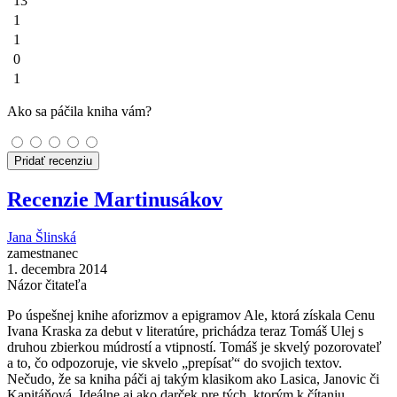
13
1
1
0
1
Ako sa páčila kniha vám?
Pridať recenziu
Recenzie Martinusákov
Jana Šlinská
zamestnanec
1. decembra 2014
Názor čitateľa
Po úspešnej knihe aforizmov a epigramov Ale, ktorá získala Cenu
Ivana Kraska za debut v literatúre, prichádza teraz Tomáš Ulej s
druhou zbierkou múdrostí a vtipností. Tomáš je skvelý pozorovateľ
a to, čo odpozoruje, vie skvelo „prepísať“ do svojich textov.
Nečudo, že sa kniha páči aj takým klasikom ako Lasica, Janovic či
Kapitáňová. Ideálne aj ako darček pre tých, ktorým k čítaniu