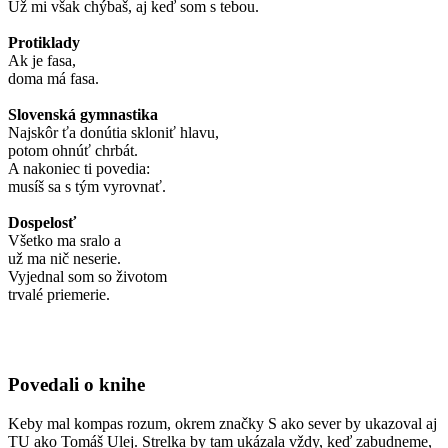
Už mi však chýbaš, aj keď som s tebou.
Protiklady
Ak je fasa,
doma má fasa.
Slovenská gymnastika
Najskôr ťa donútia skloniť hlavu,
potom ohnúť chrbát.
A nakoniec ti povedia:
musíš sa s tým vyrovnať.
Dospelosť
Všetko ma sralo a
už ma nič neserie.
Vyjednal som so životom
trvalé priemerie.
Povedali o knihe
Keby mal kompas rozum, okrem značky S ako sever by ukazoval aj
TU ako Tomáš Ulej. Strelka by tam ukázala vždy, keď zabudneme,