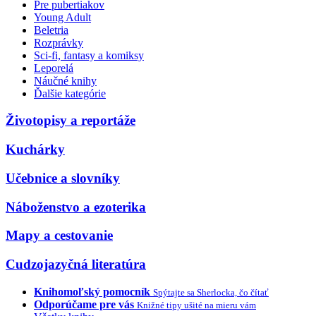
Pre pubertiakov
Young Adult
Beletria
Rozprávky
Sci-fi, fantasy a komiksy
Leporelá
Náučné knihy
Ďalšie kategórie
Životopisy a reportáže
Kuchárky
Učebnice a slovníky
Náboženstvo a ezoterika
Mapy a cestovanie
Cudzojazyčná literatúra
Knihomoľský pomocník
Spýtajte sa Sherlocka, čo čítať
Odporúčame pre vás
Knižné tipy ušité na mieru vám