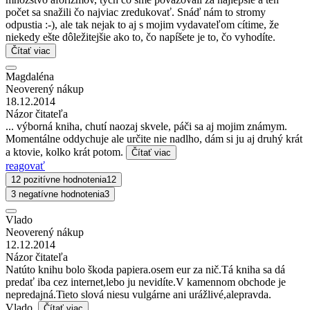
počet sa snažili čo najviac zredukovať. Snáď nám to stromy
odpustia :-), ale tak nejak to aj s mojim vydavateľom cítime, že
niekedy ešte dôležitejšie ako to, čo napíšete je to, čo vyhodíte.
Čítať viac
Magdaléna
Neoverený nákup
18.12.2014
Názor čitateľa
... výborná kniha, chutí naozaj skvele, páči sa aj mojim známym.
Momentálne oddychuje ale určite nie nadlho, dám si ju aj druhý krát
a ktovie, kolko krát potom.
Čítať viac
reagovať
12 pozitívne hodnotenia
12
3 negatívne hodnotenia
3
Vlado
Neoverený nákup
12.12.2014
Názor čitateľa
Natúto knihu bolo škoda papiera.osem eur za nič.Tá kniha sa dá
predať iba cez internet,lebo ju nevidíte.V kamennom obchode je
nepredajná.Tieto slová niesu vulgárne ani urážlivé,alepravda.
Vlado.
Čítať viac