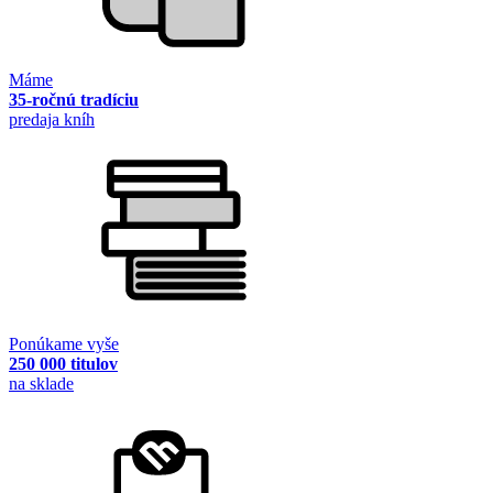
Máme
35-ročnú tradíciu
predaja kníh
Ponúkame vyše
250 000 titulov
na sklade