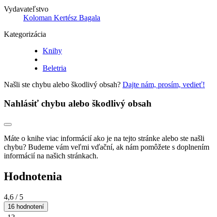
Vydavateľstvo
Koloman Kertész Bagala
Kategorizácia
Knihy
Beletria
Našli ste chybu alebo škodlivý obsah?
Dajte nám, prosím, vedieť!
Nahlásiť chybu alebo škodlivý obsah
Máte o knihe viac informácií ako je na tejto stránke alebo ste našli
chybu? Budeme vám veľmi vďační, ak nám pomôžete s doplnením
informácií na našich stránkach.
Hodnotenia
4,6
/ 5
16 hodnotení