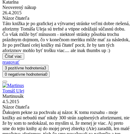
Katarína
Neoverený nákup
26.4.2015
Názor čitateľa
Táto knižka je po grafickej a výtvarnej stránke veľmi dobre riešená,
aforizmy Tomáša Uleja sú trefné a vtipne odrážajú súčasnú dobu.
Čo však môže byť mínusom - niektoré stránky pôsobia trochu
prázdnym dojmom, čo v konečnom merítku môže mať za následok,
že po prečítaní celej knižky má čitateľ pocit, že by tam tých
aforizmov mohlo byť trošku viac.... ale inak thumbs up :)
Čítať viac
reagovať
3 pozitívne hodnotenia
3
0 negatívne hodnotenia
0
Tomáš Ulej
Martinusák
4.5.2015
Názor čitateľa
Ďakujem pekne za pochvalu aj názor. K tomu rozsahu - moje
knižky asi nebudú mať nikdy 300 strán zaplnených aforizmami, nie
že by som to nedokázal, no myslím si, že menej je viac. Aj preto
sme do tejto knihy aj do mojej prvej zbierky (Ale) zaradili, len malé
množstvo aforizmov, tých čo sme považovali za najlepšie a ten