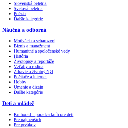
Slovenská beletria
Svetová beletria
Poézia
Ďalšie kategórie
Náučná a odborná
Motivácia a sebarozvoj
Biznis a manažment
Humanitné a spoločenské vedy
História
Životopisy a reportáže
Vzťahy a rodina
Zdravie a životný štýl
Počítače a internet
Hobby
Umenie a dizajn
Ďalšie kategórie
Deti a mládež
Knihorad – poradca kníh pre deti
Pre najmenších
Pre prvákov