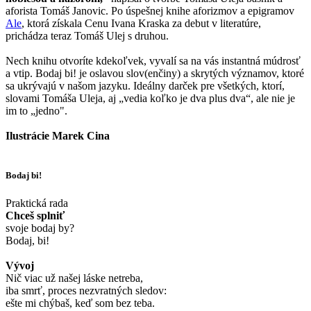
aforista Tomáš Janovic. Po úspešnej knihe aforizmov a epigramov
Ale
, ktorá získala Cenu Ivana Kraska za debut v literatúre,
prichádza teraz Tomáš Ulej s druhou.
Nech knihu otvoríte kdekoľvek, vyvalí sa na vás instantná múdrosť
a vtip. Bodaj bi! je oslavou slov(enčiny) a skrytých významov, ktoré
sa ukrývajú v našom jazyku. Ideálny darček pre všetkých, ktorí,
slovami Tomáša Uleja, aj „vedia koľko je dva plus dva“, ale nie je
im to „jedno".
Ilustrácie Marek Cina
Bodaj bi!
Praktická rada
Chceš splniť
svoje bodaj by?
Bodaj, bi!
Vývoj
Nič viac už našej láske netreba,
iba smrť, proces nezvratných sledov:
ešte mi chýbaš, keď som bez teba.