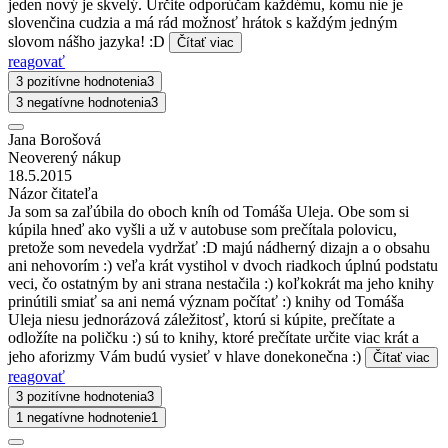
jeden nový je skvelý. Určite odporúčam každému, komu nie je
slovenčina cudzia a má rád možnosť hrátok s každým jedným
slovom nášho jazyka! :D
Čítať viac
reagovať
3 pozitívne hodnotenia
3
3 negatívne hodnotenia
3
Jana Borošová
Neoverený nákup
18.5.2015
Názor čitateľa
Ja som sa zaľúbila do oboch kníh od Tomáša Uleja. Obe som si
kúpila hneď ako vyšli a už v autobuse som prečítala polovicu,
pretože som nevedela vydržať :D majú nádherný dizajn a o obsahu
ani nehovorím :) veľa krát vystihol v dvoch riadkoch úplnú podstatu
veci, čo ostatným by ani strana nestačila :) koľkokrát ma jeho knihy
prinútili smiať sa ani nemá význam počítať :) knihy od Tomáša
Uleja niesu jednorázová záležitosť, ktorú si kúpite, prečítate a
odložíte na poličku :) sú to knihy, ktoré prečítate určite viac krát a
jeho aforizmy Vám budú vysieť v hlave donekonečna :)
Čítať viac
reagovať
3 pozitívne hodnotenia
3
1 negatívne hodnotenie
1