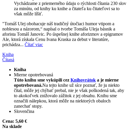
Vychádzame z priemerného údaju o rýchlosti čítania 230 slov
za minútu, od knihy ku knihe a čitateľa ku čitateľovi sa to
však môže líšiť.
"Tomáš Ulej obohacuje náš tradičný útočiaci humor vtipom a
noblesou a názorom,“ napísal o tvorbe Tomáša Uleja básnik a
aforista Tomáš Janovic. Po úspešnej knihe aforizmov a epigramov
Ale, ktorá získala Cenu Ivana Kraska za debut v literatúre,
prichádza...
Čítať viac
Kniha
Čítaná
Kniha
Mierne opotrebovaná
Túto knihu sme vykúpili cez
Knihovrátok
a je mierne
opotrebovaná.
Na tejto knihe už síce poznať, že ju niekto
čítal, môže jej chýbať prebal, nie je však poškodená tak, aby
to akokoľvek znižovalo zážitok z jej obsahu. Knihu sme
označili nálepkou, ktorá môže na niektorých obaloch
zanechať stopy.
Slovenčina
Cena:
5,60 €
Na sklade