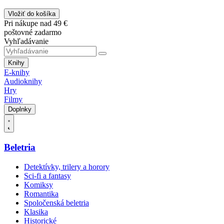
Vložiť do košíka
Pri nákupe nad 49 €
poštovné zadarmo
Vyhľadávanie
Knihy
E-knihy
Audioknihy
Hry
Filmy
Doplnky
Beletria
Detektívky, trilery a horory
Sci-fi a fantasy
Komiksy
Romantika
Spoločenská beletria
Klasika
Historické