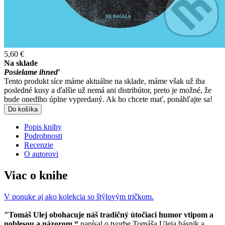
5,60 €
Na sklade
Posielame ihneď
Tento produkt síce máme aktuálne na sklade, máme však už iba
posledné kusy a ďalšie už nemá ani distribútor, preto je možné, že
bude onedlho úplne vypredaný. Ak ho chcete mať, ponáhľajte sa!
Do košíka
Popis knihy
Podrobnosti
Recenzie
O autorovi
Viac o knihe
V ponuke aj ako kolekcia so štýlovým tričkom.
"Tomáš Ulej obohacuje náš tradičný útočiaci humor vtipom a
noblesou a názorom,“
napísal o tvorbe Tomáša Uleja básnik a