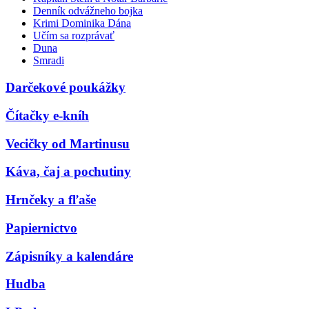
Denník odvážneho bojka
Krimi Dominika Dána
Učím sa rozprávať
Duna
Smradi
Darčekové poukážky
Čítačky e-kníh
Vecičky od Martinusu
Káva, čaj a pochutiny
Hrnčeky a fľaše
Papiernictvo
Zápisníky a kalendáre
Hudba