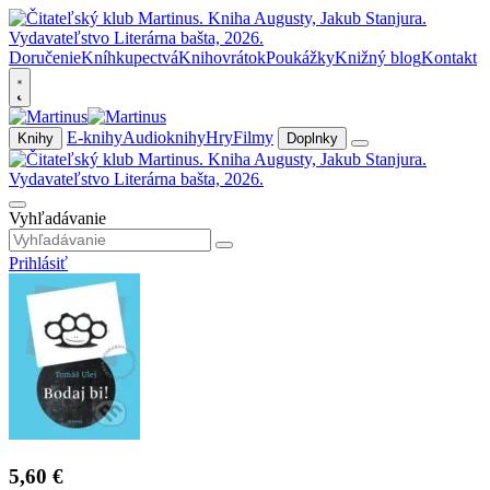
Doručenie
Kníhkupectvá
Knihovrátok
Poukážky
Knižný blog
Kontakt
E-knihy
Audioknihy
Hry
Filmy
Knihy
Doplnky
Vyhľadávanie
Prihlásiť
5,60 €