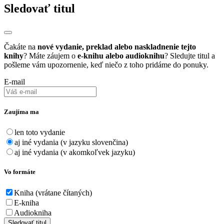
Sledovať titul
Čakáte na
nové vydanie, preklad alebo naskladnenie tejto
knihy
? Máte záujem o
e-knihu alebo audioknihu
? Sledujte titul a
pošleme vám upozornenie, keď niečo z toho pridáme do ponuky.
E-mail
Zaujíma ma
len toto vydanie
aj iné vydania (v jazyku slovenčina)
aj iné vydania (v akomkoľvek jazyku)
Vo formáte
Kniha (vrátane čítaných)
E-kniha
Audiokniha
Sledovať titul