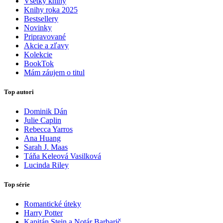
Všetky knihy
Knihy roka 2025
Bestsellery
Novinky
Pripravované
Akcie a zľavy
Kolekcie
BookTok
Mám záujem o titul
Top autori
Dominik Dán
Julie Caplin
Rebecca Yarros
Ana Huang
Sarah J. Maas
Táňa Keleová Vasilková
Lucinda Riley
Top série
Romantické úteky
Harry Potter
Kapitán Stein a Notár Barbarič