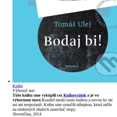
Kniha
Výborný stav
Túto knihu sme vykúpili cez
Knihovrátok
a je vo
výbornom stave.
Rozdiel medzi touto knihou a novou by ste
asi ani nespoznali. Knihu sme označili nálepkou, ktorá môže
na niektorých obaloch zanechať stopy.
Slovenčina, 2014