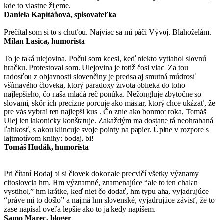
kde to vlastne žijeme.
Daniela Kapitáňová, spisovateľka
Prečítal som si to s chuťou. Najviac sa mi páči Vývoj. Blahoželám.
Milan Lasica, humorista
To je taká ulejovina. Počul som kdesi, keď niekto vytiahol slovnú
hračku. Protestoval som. Ulejovina je totiž čosi viac. Za tou
radosťou z objavnosti slovenčiny je predsa aj smutná múdrosť
všímavého človeka, ktorý paradoxy života oblieka do toho
najlepšieho, čo naša mladá reč ponúka. Nežongluje zbytočne so
slovami, skôr ich precízne porcuje ako mäsiar, ktorý chce ukázať, že
pre vás vybral ten najlepší kus . Čo znie ako bonmot roka, Tomáš
Ulej len lakonicky konštatuje. Zakaždým ma dostane tá neohrabaná
ľahkosť, s akou klincuje svoje pointy na papier. Úplne v rozpore s
lajtmotívom knihy: bodaj, bi!
Tomáš Hudák, humorista
Pri čítaní Bodaj bi si človek dokonale precvičí všetky významy
citoslovcia hm. Hm významné, znamenajúce “ale to ten chalan
vystihol,” hm krátke, keď niet čo dodať, hm typu aha, vyjadrujúce
“práve mi to došlo” a najmä hm slovenské, vyjadrujúce závisť, že to
zase napísal oveľa lepšie ako to ja kedy napíšem.
Samo Marec, bloger