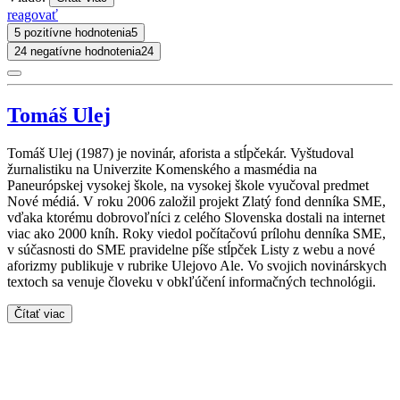
reagovať
5 pozitívne hodnotenia
5
24 negatívne hodnotenia
24
Tomáš Ulej
Tomáš Ulej (1987) je novinár, aforista a stĺpčekár. Vyštudoval
žurnalistiku na Univerzite Komenského a masmédia na
Paneurópskej vysokej škole, na vysokej škole vyučoval predmet
Nové médiá. V roku 2006 založil projekt Zlatý fond denníka SME,
vďaka ktorému dobrovoľníci z celého Slovenska dostali na internet
viac ako 2000 kníh. Roky viedol počítačovú prílohu denníka SME,
v súčasnosti do SME pravidelne píše stĺpček Listy z webu a nové
aforizmy publikuje v rubrike Ulejovo Ale. Vo svojich novinárskych
textoch sa venuje človeku v obkľúčení informačných technológii.
Čítať viac