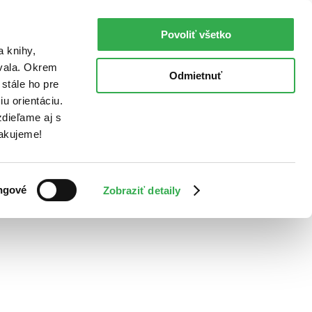
Povoliť všetko
a knihy,
ovala. Okrem
Odmietnuť
stále ho pre
u orientáciu.
dieľame aj s
Ďakujeme!
ngové
Zobraziť detaily