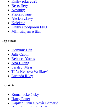
Knihy roka 2025
Bestsellery
Novinky
Pripravované
Akcie a zľavy
Kolekcie
Knihy s podporou FPU
Mám záujem o titul
Top autori
Dominik Dán
Julie Caplin
Rebecca Yarros
Ana Huang
Sarah J. Maas
Táňa Keleová Vasilková
Lucinda Riley
Top série
Romantické úteky
Harry Potter
Kapitán Stein a Notár Barbarič