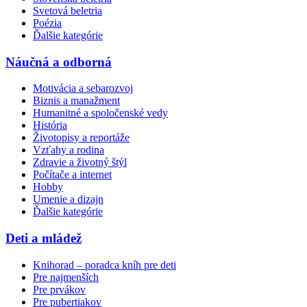
Svetová beletria
Poézia
Ďalšie kategórie
Náučná a odborná
Motivácia a sebarozvoj
Biznis a manažment
Humanitné a spoločenské vedy
História
Životopisy a reportáže
Vzťahy a rodina
Zdravie a životný štýl
Počítače a internet
Hobby
Umenie a dizajn
Ďalšie kategórie
Deti a mládež
Knihorad – poradca kníh pre deti
Pre najmenších
Pre prvákov
Pre pubertiakov