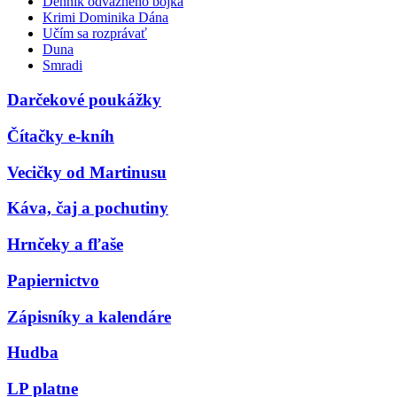
Denník odvážneho bojka
Krimi Dominika Dána
Učím sa rozprávať
Duna
Smradi
Darčekové poukážky
Čítačky e-kníh
Vecičky od Martinusu
Káva, čaj a pochutiny
Hrnčeky a fľaše
Papiernictvo
Zápisníky a kalendáre
Hudba
LP platne