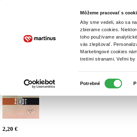
Doručenie
Kníhkupectvá
Knihovrátok
Poukážky
Knižný blog
Kontakt
Môžeme pracovať s cooki
Aby sme vedeli, ako sa na 
zbierame cookies. Niektor
E-knihy
Audioknihy
Hry
Filmy
Knihy
Doplnky
toho používame analytické
vás zlepšovať. Personaliz
Vyhľadávanie
Marketingové cookies nám 
tretími stranami. Veľmi b
Prihlásiť
Výber
Potrebné
P
súhlasu
2,20 €