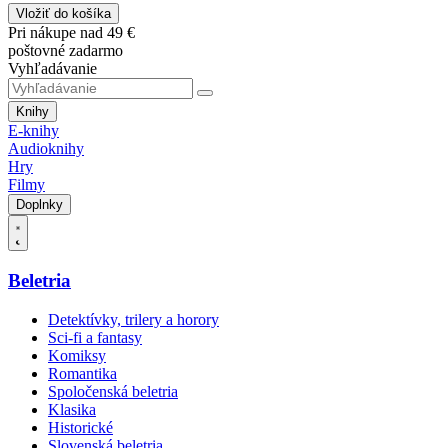
Vložiť do košíka
Pri nákupe nad 49 €
poštovné zadarmo
Vyhľadávanie
Knihy
E-knihy
Audioknihy
Hry
Filmy
Doplnky
Beletria
Detektívky, trilery a horory
Sci-fi a fantasy
Komiksy
Romantika
Spoločenská beletria
Klasika
Historické
Slovenská beletria