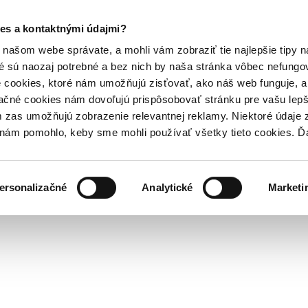
es a kontaktnými údajmi?
našom webe správate, a mohli vám zobraziť tie najlepšie tipy n
é sú naozaj potrebné a bez nich by naša stránka vôbec nefung
 cookies, ktoré nám umožňujú zisťovať, ako náš web funguje, a 
ačné cookies nám dovoľujú prispôsobovať stránku pre vašu lepši
zas umožňujú zobrazenie relevantnej reklamy. Niektoré údaje z
y nám pomohlo, keby sme mohli používať všetky tieto cookies. 
ersonalizačné
Analytické
Marketi