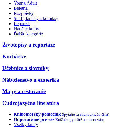
Young Adult
Beletria
Rozprávky
Sci-fi, fantasy a komiksy
Leporelá
Náučné knihy
Ďalšie kategórie
Životopisy a reportáže
Kuchárky
Učebnice a slovníky
Náboženstvo a ezoterika
Mapy a cestovanie
Cudzojazyčná literatúra
Knihomoľský pomocník
Spýtajte sa Sherlocka, čo čítať
Odporúčame pre vás
Knižné tipy ušité na mieru vám
Všetky knihy