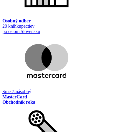
Osobný odber
20 kníhkupectiev
po celom Slovensku
Sme 7-násobný
MasterCard
Obchodník roka