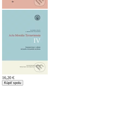
16,20 €
Kúpiť spolu