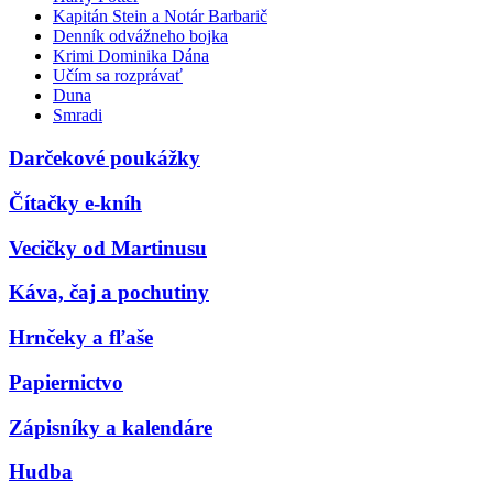
Kapitán Stein a Notár Barbarič
Denník odvážneho bojka
Krimi Dominika Dána
Učím sa rozprávať
Duna
Smradi
Darčekové poukážky
Čítačky e-kníh
Vecičky od Martinusu
Káva, čaj a pochutiny
Hrnčeky a fľaše
Papiernictvo
Zápisníky a kalendáre
Hudba