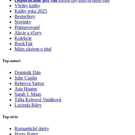
Odporúčame pre vás
Knižné tipy ušité na mieru vám
Všetky knihy
Knihy roka 2025
Bestsellery
Novinky
Pripravované
Akcie a zľavy
Kolekcie
BookTok
Mám záujem o titul
Top autori
Dominik Dán
Julie Caplin
Rebecca Yarros
Ana Huang
Sarah J. Maas
Táňa Keleová Vasilková
Lucinda Riley
Top série
Romantické úteky
Harry Potter