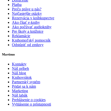
Doručenie
Platba
Prečo práve u nás?
Najčastejšie otázky
Rezervácia v kníhkupectve
Ako čítať e-knihy
Ako počúvať audioknihy
Pre školy a knižnice
Reklamácie
Knihomoľský pomocník
Odstúpiť od zmluvy
Martinus
Kontakty
Náš príbeh
Náš blog
Knihovrátok
Partnerský systém
Pridaj sa k nám
Marketing
Náš labák
Prehlásenie o cookies
Vyhlásenie o prístupnosti