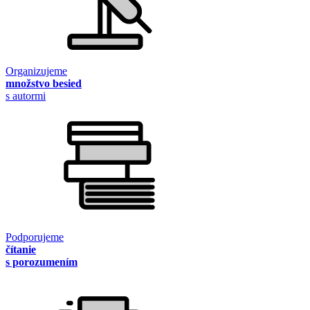
Organizujeme
množstvo besied
s autormi
Podporujeme
čítanie
s porozumením