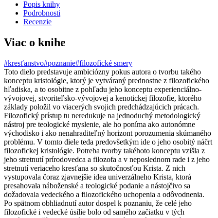
Popis knihy
Podrobnosti
Recenzie
Viac o knihe
#kresťanstvo
#poznanie
#filozofické smery
Toto dielo predstavuje ambiciózny pokus autora o tvorbu takého
konceptu kristológie, ktorý je vytváraný prednostne z filozofického
hľadiska, a to osobitne z pohľadu jeho konceptu experienciálno-
vývojovej, stvoriteľsko-vývojovej a kenotickej filozofie, ktorého
základy položil vo viacerých svojich predchádzajúcich prácach.
Filozofický prístup tu neredukuje na jednoduchý metodologický
nástroj pre teologické myslenie, ale ho poníma ako autonómne
východisko i ako nenahraditeľný horizont porozumenia skúmaného
problému. V tomto diele teda predovšetkým ide o jeho osobitý náčrt
filozofickej kristológie. Potreba tvorby takéhoto konceptu vzišla z
jeho stretnutí prírodovedca a filozofa a v neposlednom rade i z jeho
stretnutí veriaceho kresťana so skutočnosťou Krista. Z nich
vystupovala čoraz zjavnejšie idea univerzálneho Krista, ktorá
presahovala náboženské a teologické podanie a nástojčivo sa
dožadovala vedeckého a filozofického uchopenia a odôvodnenia.
Po spätnom obhliadnutí autor dospel k poznaniu, že celé jeho
filozofické i vedecké úsilie bolo od samého začiatku v tých