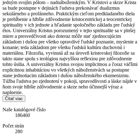
jedným svojím pólom – nadnáboženským. V Kristovi a skrze Krista
sa bude postupne v dejinách ľudstva prekonávať dualizmus
sekulárneho a profánneho. Praktickým cieľom predkladaného diela
je prehĺbenie a hlbšie zdôvodnenie kristocentrickej a teocentrickej
spirituality v ich jednote a hľadanie spoločného základu pre ľudský
étos. Univerzálny Kristus porozumený v tejto spiritualite sa v plnšej
miere a presvedčivosti ako doteraz môže stať zjednocujúcim
základom i dušou pre všetko opravdivé ľudské poznanie, myslenie a
konanie; teda základom pre všetku ľudskú kultúru duchovnú i
materiálnu. Filozofia, vyvinutá až na úroveň kristovskej filozofie sa
takto stane spolu s teológiou najvyššou reflexiou pre zdôvodnenie
tohto úsilia. A univerzálny Kristus svojou implicitnou a čoraz väčšmi
explicitnou inhabitáciou vo všetkých náboženstvách sa postupne
stane jednotiacim základom i dušou náboženského ekumenizmu.
Túžba ľudstva po zjednotení v pokoji, spravodlivosti a láske nájde v
ňom svoje hlbšie zdôvodnenie a skrze neho účinnejší výraz a
naplnenie.
Čítať viac
Naše katalógové číslo
186460
Počet strán
280