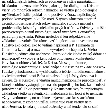
najzákladnejších intenciách uvedomeným a stále narastajúcim
hľadaním a poznávaním Krista, ako aj jeho dialógom s Kristom
viery. Po mnohých rokoch nahliadol, že všetko jeho doterajšie
myšlienkové úsilie, pokiaľ bolo poctivé, v čoraz explicitnejšej
podobe konvergovalo ku Kristovi. S týmto zámerom autor už
začiatkom osemdesiatych rokov minulého storočia napísal z
problematiky kristológie niekoľko prvých náčrtov. Odvtedy mu išlo
predovšetkým o takú kristológiu, ktorá vychádza z evolučnej
paradigmy myslenia. Pritom nesledoval len rešpektovanie
základného evolučného rámca vzťahujúceho sa na vesmír a na
ľudstvo ako celok, ako to vidíme napríklad u P. Teilharda de
Chardin a i., ale aj o rozvinutie vývojového chápania každého
ľudského jedinca ako osobnosti. Preto v diele kladie veľký dôraz na
jedinečnosť vývojovej a kenotickej ontogenézy konkrétneho
človeka, osobitne však Ježiša Krista. Vo svojom koncepte
kristológie reintepretuje zúžené chápanie Krista na základe božsko-
ľudskej prirodzenosti a, vychádzajúc z teórie multidimenzionálnosti
a všedimenzionálnosti Boha ako absolútnej Lásky, dospieva k
záveru, že aj Kristovi je vlastná multidimenzionálna prirodzenosť, v
ktorej osobitne vystupuje pre nás do popredia jeho božská a ľudská
prirodzenosť. Takto porozumený Kristus patrí svojím implicitným
základom všetkým autentickým náboženstvám, hoci si to nemusia
vždy uvedomovať, no osobitne a zjavne patrí kresťanskému
náboženstvu, z ktorého vzišiel. Presahuje však všetky tieto
náboženstvá, je teda aj transnáboženský a má tendenciu sa stať –