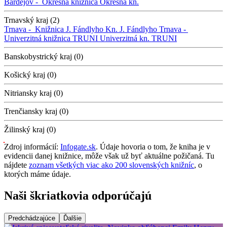
Bardejov -
Okresná knižnica
Okresná kn.
Trnavský kraj (2)
Trnava -
Knižnica J. Fándlyho
Kn. J. Fándlyho
Trnava -
Univerzitná knižnica TRUNI
Univerzitná kn. TRUNI
Banskobystrický kraj (0)
Košický kraj (0)
Nitriansky kraj (0)
Trenčiansky kraj (0)
Žilinský kraj (0)
Zdroj informácií:
Infogate.sk
. Údaje hovoria o tom, že kniha je v
evidencii danej knižnice, môže však už byť aktuálne požičaná. Tu
nájdete
zoznam všetkých viac ako 200 slovenských knižníc
, o
ktorých máme údaje.
Naši škriatkovia odporúčajú
Predchádzajúce
Ďalšie