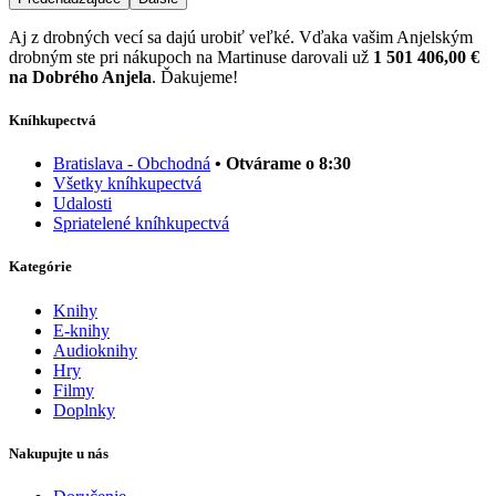
Aj z drobných vecí sa dajú urobiť veľké. Vďaka vašim Anjelským
drobným ste pri nákupoch na Martinuse darovali už
1 501 406,00 €
na Dobrého Anjela
. Ďakujeme!
Kníhkupectvá
Bratislava - Obchodná
• Otvárame o 8:30
Všetky kníhkupectvá
Udalosti
Spriatelené kníhkupectvá
Kategórie
Knihy
E-knihy
Audioknihy
Hry
Filmy
Doplnky
Nakupujte u nás