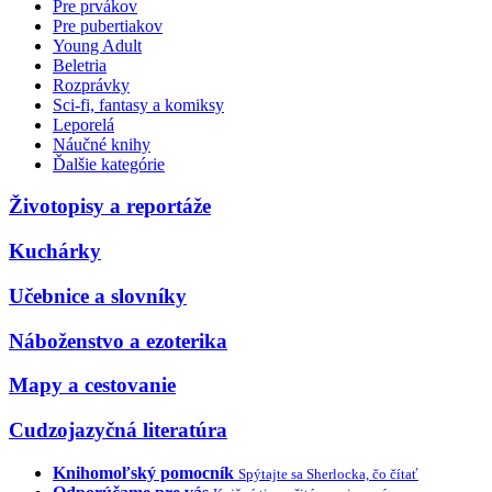
Pre prvákov
Pre pubertiakov
Young Adult
Beletria
Rozprávky
Sci-fi, fantasy a komiksy
Leporelá
Náučné knihy
Ďalšie kategórie
Životopisy a reportáže
Kuchárky
Učebnice a slovníky
Náboženstvo a ezoterika
Mapy a cestovanie
Cudzojazyčná literatúra
Knihomoľský pomocník
Spýtajte sa Sherlocka, čo čítať