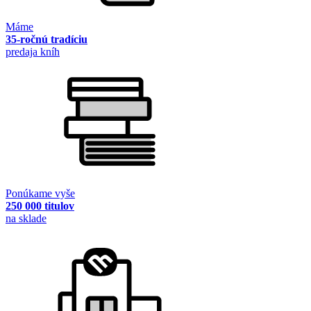
Máme
35-ročnú tradíciu
predaja kníh
Ponúkame vyše
250 000 titulov
na sklade