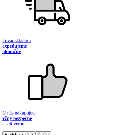
Tovar skladom
expedujeme
okamžite
U nás nakupujete
vždy bezpečne
a s dôverou
Predchádzajúce
Ďalšie