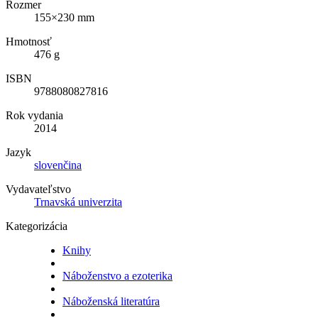
Rozmer
155×230 mm
Hmotnosť
476 g
ISBN
9788080827816
Rok vydania
2014
Jazyk
slovenčina
Vydavateľstvo
Trnavská univerzita
Kategorizácia
Knihy
Náboženstvo a ezoterika
Náboženská literatúra