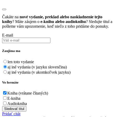
Čakáte na
nové vydanie, preklad alebo naskladnenie tejto
knihy
? Máte záujem o
e-knihu alebo audioknihu
? Sledujte titul a
pošleme vám upozornenie, keď niečo z toho pridáme do ponuky.
E-mail
Zaujíma ma
len toto vydanie
aj iné vydania (v jazyku slovenčina)
aj iné vydania (v akomkoľvek jazyku)
Vo formáte
Kniha (vrátane čítaných)
E-kniha
Audiokniha
Sledovať titul
Pridať citát