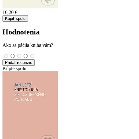
16,20 €
Kúpiť spolu
Hodnotenia
Ako sa páčila kniha vám?
Pridať recenziu
Kúpte spolu