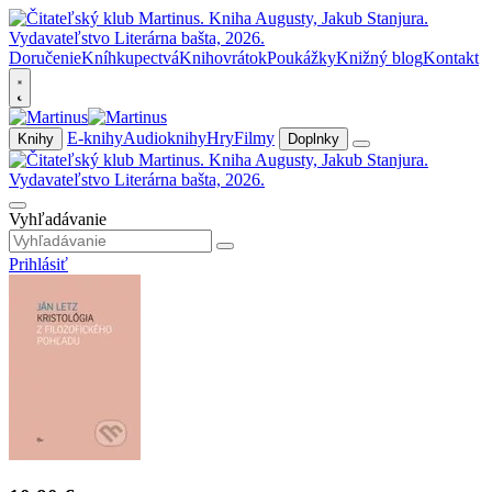
Doručenie
Kníhkupectvá
Knihovrátok
Poukážky
Knižný blog
Kontakt
E-knihy
Audioknihy
Hry
Filmy
Knihy
Doplnky
Vyhľadávanie
Prihlásiť