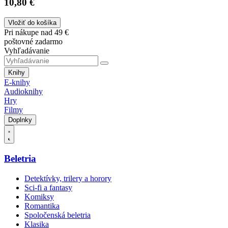
10,80 €
Vložiť do košíka
Pri nákupe nad 49 €
poštovné zadarmo
Vyhľadávanie
Knihy
E-knihy
Audioknihy
Hry
Filmy
Doplnky
Beletria
Detektívky, trilery a horory
Sci-fi a fantasy
Komiksy
Romantika
Spoločenská beletria
Klasika