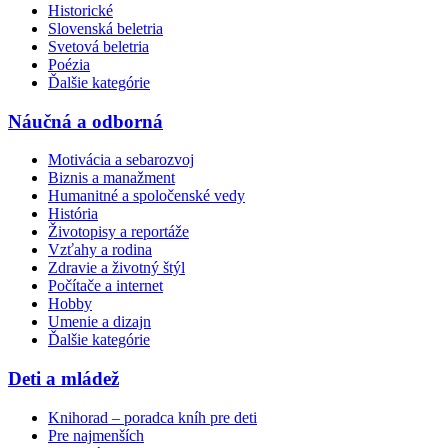
Historické
Slovenská beletria
Svetová beletria
Poézia
Ďalšie kategórie
Náučná a odborná
Motivácia a sebarozvoj
Biznis a manažment
Humanitné a spoločenské vedy
História
Životopisy a reportáže
Vzťahy a rodina
Zdravie a životný štýl
Počítače a internet
Hobby
Umenie a dizajn
Ďalšie kategórie
Deti a mládež
Knihorad – poradca kníh pre deti
Pre najmenších