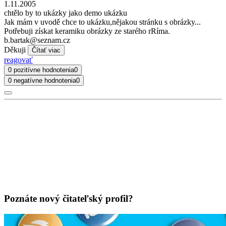
1.11.2005
chtělo by to ukázky jako demo ukázku
Jak mám v uvodě chce to ukázku,nějakou stránku s obrázky...
Potřebuji získat keramiku obrázky ze starého rRíma.
b.bartak@seznam.cz
Děkuji
Čítať viac
reagovať
0 pozitívne hodnotenia
0
0 negatívne hodnotenia
0
Poznáte nový čitateľský profil?