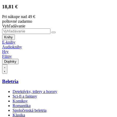
18,81 €
Pri nákupe nad 49 €
poštovné zadarmo
Vyhľadávanie
Knihy
E-knihy
Audioknihy
Hry
Filmy
Doplnky
Beletria
Detektívky, trilery a horory
Sci-fi a fantasy
Komiksy
Romantika
Spoločenská beletria
Klasika