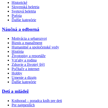
Historické
Slovenská beletria
Svetová beletria
Poézia
Ďalšie kategórie
Náučná a odborná
Motivácia a sebarozvoj
Biznis a manažment
Humanitné a spoločenské vedy
História
Životopisy a reportáže
Vzťahy a rodina
Zdravie a životný štýl
Počítače a internet
Hobby
Umenie a dizajn
Ďalšie kategórie
Deti a mládež
Knihorad – poradca kníh pre deti
Pre najmenších