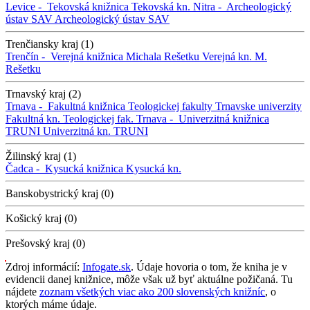
Levice -
Tekovská knižnica
Tekovská kn.
Nitra -
Archeologický
ústav SAV
Archeologický ústav SAV
Trenčiansky kraj (1)
Trenčín -
Verejná knižnica Michala Rešetku
Verejná kn. M.
Rešetku
Trnavský kraj (2)
Trnava -
Fakultná knižnica Teologickej fakulty Trnavske univerzity
Fakultná kn. Teologickej fak.
Trnava -
Univerzitná knižnica
TRUNI
Univerzitná kn. TRUNI
Žilinský kraj (1)
Čadca -
Kysucká knižnica
Kysucká kn.
Banskobystrický kraj (0)
Košický kraj (0)
Prešovský kraj (0)
Zdroj informácií:
Infogate.sk
. Údaje hovoria o tom, že kniha je v
evidencii danej knižnice, môže však už byť aktuálne požičaná. Tu
nájdete
zoznam všetkých viac ako 200 slovenských knižníc
, o
ktorých máme údaje.