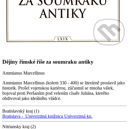
Dějiny římské říše za soumraku antiky
Ammianus Marcellinus
Ammianus Marcellinus (kolem 330 - 400) se literárně proslavil jako
historik. Prošel vojenskou kariérou, zúčastnil se mnoha válek,
bojoval proti Peršanům pod velením císaře Juliána, kterého
obdivoval jako ideálního vládce.
Bratislavský kraj (1)
Bratislava -
Univerzitná knižnica
Univerzitná kn.
Nitriansky kraj (2)