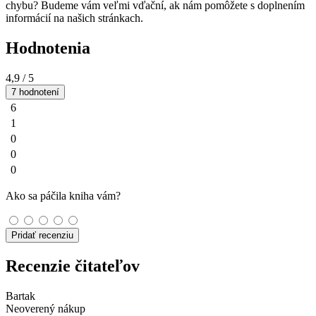
chybu? Budeme vám veľmi vďační, ak nám pomôžete s doplnením
informácií na našich stránkach.
Hodnotenia
4,9
/ 5
7 hodnotení
6
1
0
0
0
Ako sa páčila kniha vám?
Pridať recenziu
Recenzie čitateľov
Bartak
Neoverený nákup