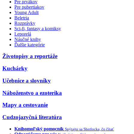
Pre prvákov
Pre pubertiakov
Young Adult
Beletria
Rozprávky
Sci-fi, fantasy a komiksy
Leporelá
Náučné knihy
Ďalšie kategórie
Životopisy a reportáže
Kuchárky
Učebnice a slovníky
Náboženstvo a ezoterika
Mapy a cestovanie
Cudzojazyčná literatúra
Knihomoľský pomocník
Spýtajte sa Sherlocka, čo čítať