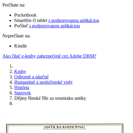
Prečítate na:
Pocketbook
Smartfón či tablet
s podporovanou aplikáciou
Počítač
s podporovanou aplikáciou
Neprečítate na:
Kindle
Ako čítať e-knihy zabezpečené cez Adobe DRM?
Knihy
Odborné a náučné
Humanitné a spoločenské vedy
História
Starovek
Dějiny římské říše za soumraku antiky