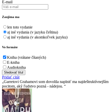
E-mail
Zaujíma ma
len toto vydanie
aj iné vydania (v jazyku čeština)
aj iné vydania (v akomkoľvek jazyku)
Vo formáte
Kniha (vrátane čítaných)
E-kniha
Audiokniha
Sledovať titul
Pridať citát
Garretovi Grahamovi som dovolila naplniť ma najdeštruktívnejším
pocitom, aký ľudstvo pozná - nádejou.