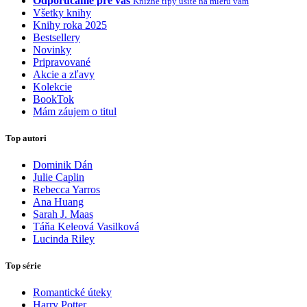
Odporúčame pre vás
Knižné tipy ušité na mieru vám
Všetky knihy
Knihy roka 2025
Bestsellery
Novinky
Pripravované
Akcie a zľavy
Kolekcie
BookTok
Mám záujem o titul
Top autori
Dominik Dán
Julie Caplin
Rebecca Yarros
Ana Huang
Sarah J. Maas
Táňa Keleová Vasilková
Lucinda Riley
Top série
Romantické úteky
Harry Potter