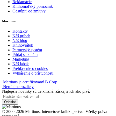
Reklamácie
Knihomoľský pomocník
Odstúpiť od zmluvy
Martinus
Kontakty
Náš príbeh
Náš blog
Knihovrátok
Partnerský systém
Pridaj sa k nám
Marketing
Náš labák
Prehlásenie o cookies
Vyhlásenie o prístupnosti
Martinus je certifikovaný B Corp
Nerobíme rozdiely
Najlepšie novinky sú tie knižné. Získajte ich ako prví:
Odoslať
© 2000-2026 Martinus. Internetové kníhkupectvo. Všetky práva