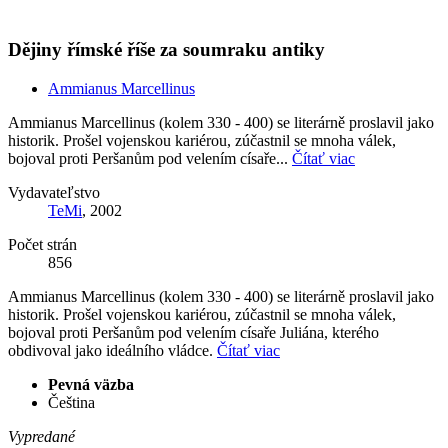
Dějiny římské říše za soumraku antiky
Ammianus Marcellinus
Ammianus Marcellinus (kolem 330 - 400) se literárně proslavil jako
historik. Prošel vojenskou kariérou, zúčastnil se mnoha válek,
bojoval proti Peršanům pod velením císaře...
Čítať viac
Vydavateľstvo
TeMi
, 2002
Počet strán
856
Ammianus Marcellinus (kolem 330 - 400) se literárně proslavil jako
historik. Prošel vojenskou kariérou, zúčastnil se mnoha válek,
bojoval proti Peršanům pod velením císaře Juliána, kterého
obdivoval jako ideálního vládce.
Čítať viac
Pevná väzba
Čeština
Vypredané