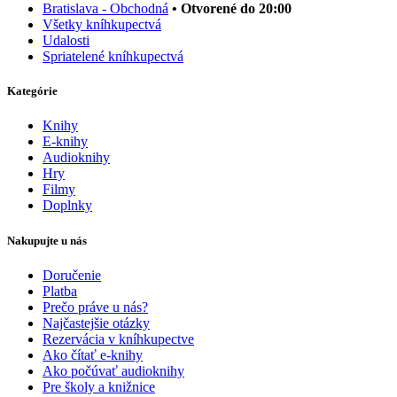
Bratislava - Obchodná
• Otvorené do 20:00
Všetky kníhkupectvá
Udalosti
Spriatelené kníhkupectvá
Kategórie
Knihy
E-knihy
Audioknihy
Hry
Filmy
Doplnky
Nakupujte u nás
Doručenie
Platba
Prečo práve u nás?
Najčastejšie otázky
Rezervácia v kníhkupectve
Ako čítať e-knihy
Ako počúvať audioknihy
Pre školy a knižnice