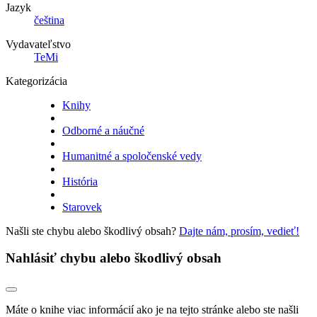
Jazyk
čeština
Vydavateľstvo
TeMi
Kategorizácia
Knihy
Odborné a náučné
Humanitné a spoločenské vedy
História
Starovek
Našli ste chybu alebo škodlivý obsah?
Dajte nám, prosím, vedieť!
Nahlásiť chybu alebo škodlivý obsah
Máte o knihe viac informácií ako je na tejto stránke alebo ste našli