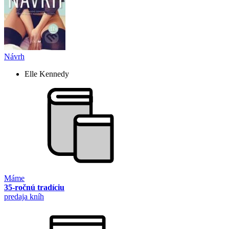
Návrh
Elle Kennedy
Máme
35-ročnú tradíciu
predaja kníh