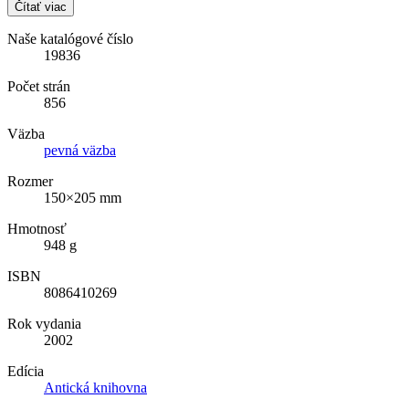
Čítať viac
Naše katalógové číslo
19836
Počet strán
856
Väzba
pevná väzba
Rozmer
150×205 mm
Hmotnosť
948 g
ISBN
8086410269
Rok vydania
2002
Edícia
Antická knihovna