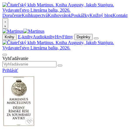
Doručenie
Kníhkupectvá
Knihovrátok
Poukážky
Knižný blog
Kontakt
E-knihy
Audioknihy
Hry
Filmy
Knihy
Doplnky
Vyhľadávanie
Prihlásiť