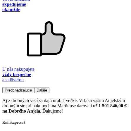
expedujeme
okamžite
U nás nakupujete
vždy bezpečne
a s dôverou
Predchádzajúce
Ďalšie
Aj z drobných vecí sa dajú urobiť veľké. Vďaka vašim Anjelským
drobným ste pri nákupoch na Martinuse darovali už
1 501 846,00 €
na Dobrého Anjela
. Ďakujeme!
Kníhkupectvá