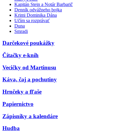
Kapitán Stein a Notár Barbarič
Denník odvážneho bojka
Krimi Dominika Dána
Učím sa rozprávať
Duna
Smradi
Darčekové poukážky
Čítačky e-kníh
Vecičky od Martinusu
Káva, čaj a pochutiny
Hrnčeky a fľaše
Papiernictvo
Zápisníky a kalendáre
Hudba