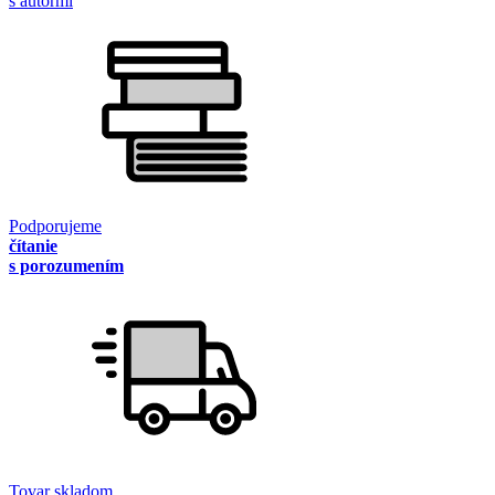
s autormi
Podporujeme
čítanie
s porozumením
Tovar skladom