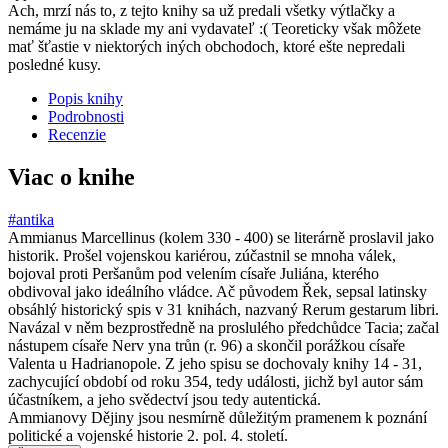
Ach, mrzí nás to, z tejto knihy sa už predali všetky výtlačky a
nemáme ju na sklade my ani vydavateľ :( Teoreticky však môžete
mať šťastie v niektorých iných obchodoch, ktoré ešte nepredali
posledné kusy.
Popis knihy
Podrobnosti
Recenzie
Viac o knihe
#antika
Ammianus Marcellinus (kolem 330 - 400) se literárně proslavil jako
historik. Prošel vojenskou kariérou, zúčastnil se mnoha válek,
bojoval proti Peršanům pod velením císaře Juliána, kterého
obdivoval jako ideálního vládce. Ač původem Řek, sepsal latinsky
obsáhlý historický spis v 31 knihách, nazvaný Rerum gestarum libri.
Navázal v něm bezprostředně na proslulého předchůdce Tacia; začal
nástupem císaře Nerv yna trůn (r. 96) a skončil porážkou císaře
Valenta u Hadrianopole. Z jeho spisu se dochovaly knihy 14 - 31,
zachycující období od roku 354, tedy události, jichž byl autor sám
účastníkem, a jeho svědectví jsou tedy autentická.
Ammianovy Dějiny jsou nesmírně důležitým pramenem k poznání
politické a vojenské historie 2. pol. 4. století.