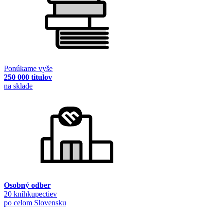
Ponúkame vyše
250 000 titulov
na sklade
Osobný odber
20 kníhkupectiev
po celom Slovensku