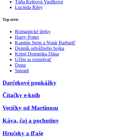
Táňa Keleová Vasilková
Lucinda Riley
Top série
Romantické úteky
Harry Potter
Kapitán Stein a Notár Barbarič
Denník odvážneho bojka
Krimi Dominika Dána
Učím sa rozprávať
Duna
Smradi
Darčekové poukážky
Čítačky e-kníh
Vecičky od Martinusu
Káva, čaj a pochutiny
Hrnčeky a fľaše