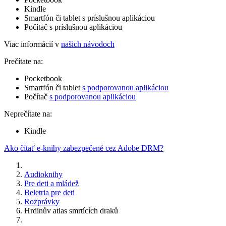
Kindle
Smartfón či tablet s príslušnou aplikáciou
Počítač s príslušnou aplikáciou
Viac informácií v
našich návodoch
Prečítate na:
Pocketbook
Smartfón či tablet
s podporovanou aplikáciou
Počítač
s podporovanou aplikáciou
Neprečítate na:
Kindle
Ako čítať e-knihy zabezpečené cez Adobe DRM?
Audioknihy
Pre deti a mládež
Beletria pre deti
Rozprávky
Hrdinův atlas smrtících draků