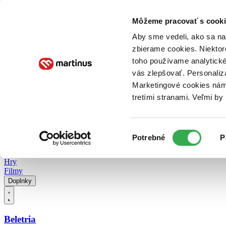
Doručenie
Kníhkupectvá
Knihovrátok
Poukážky
Knižný blog
Kontakt
Môžeme pracovať s cooki
Aby sme vedeli, ako sa na 
zbierame cookies. Niektor
E-knihy
Audioknihy
Hry
Filmy
Knihy
Doplnky
toho používame analytické
vás zlepšovať. Personaliz
Vyhľadávanie
Marketingové cookies nám 
tretími stranami. Veľmi b
Prihlásiť
Vyhľadávanie
Výber
Knihy
Potrebné
P
súhlasu
E-knihy
Audioknihy
Hry
Filmy
Doplnky
Beletria