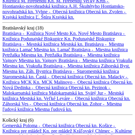
Knižnica M. Hrebendu
Kn. M. Hrebendu
Veľký Krtíš -
Hontiansko-novohradská knižnica A.H. Škultétyho
Hontiansko-
novohradská kn.
Vyhne -
Obecná knižnica
Obecná kn.
Zvolen -
Krajská knižnica Ľ. Štúra
Krajská kn.
Bratislavský kraj (18)
Bratislava -
Knižnica Nové Mesto
Kn. Nové Mesto
Bratislava -
Knižnica Podunajské Biskupice
Kn. Podunajské Biskupice
Bratislava -
Mestská knižnica
Mestská kn.
Bratislava -
Miestna
knižnica Lamač
Miestna kn. Lamač
Bratislava -
Miestna knižnica
Petržalka
Miestna kn. Petržalka
Bratislava -
Miestna knižnica
Vajnory
Miestna kn. Vajnory
Bratislava -
Miestna knižnica Vrakuňa
Miestna kn. Vrakuňa
Bratislava -
Miestna knižnica Záhorská Byst.
Miestna kn. Záh. Bystrica
Bratislava -
Staromestská knižnica
Staromestská kn.
Častá -
Obecná knižnica
Obecná kn.
Malacky -
Knižnica MCK
Kn. MCK
Malinovo -
Obecná knižnica
Obecná kn.
Nová Dedinka -
Obecná knižnica
Obecná kn.
Pezinok -
Malokarpatská knižnica
Malokarpatská kn.
Svätý Jur -
Mestská
knižnica
Mestská kn.
Veľké Leváre -
Obecná knižnica
Obecná kn.
Záhorská Ves -
Obecná knižnica
Obecná kn.
Zohor -
Miestna
ľudová knižnica
Miestna ľudová kn.
Košický kraj (6)
Gemerská Poloma -
Obecná knižnica
Obecná kn.
Košice -
Knižnica pre mládež
Kn. pre mládež
Kráľovský Chlmec -
Kultúrne