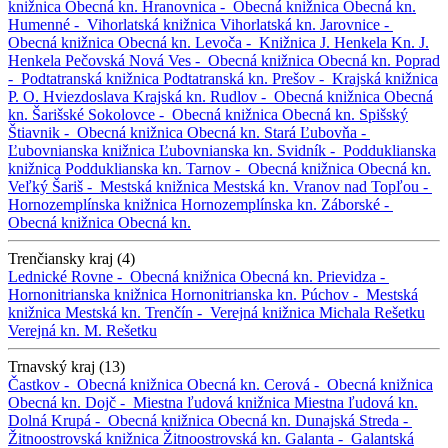
knižnica
Obecná kn.
Hranovnica -
Obecná knižnica
Obecná kn.
Humenné -
Vihorlatská knižnica
Vihorlatská kn.
Jarovnice -
Obecná knižnica
Obecná kn.
Levoča -
Knižnica J. Henkela
Kn. J.
Henkela
Pečovská Nová Ves -
Obecná knižnica
Obecná kn.
Poprad
-
Podtatranská knižnica
Podtatranská kn.
Prešov -
Krajská knižnica
P. O. Hviezdoslava
Krajská kn.
Rudlov -
Obecná knižnica
Obecná
kn.
Šarišské Sokolovce -
Obecná knižnica
Obecná kn.
Spišský
Štiavnik -
Obecná knižnica
Obecná kn.
Stará Ľubovňa -
Ľubovnianska knižnica
Ľubovnianska kn.
Svidník -
Podduklianska
knižnica
Podduklianska kn.
Tarnov -
Obecná knižnica
Obecná kn.
Veľký Šariš -
Mestská knižnica
Mestská kn.
Vranov nad Topľou -
Hornozemplínska knižnica
Hornozemplínska kn.
Záborské -
Obecná knižnica
Obecná kn.
Trenčiansky kraj (4)
Lednické Rovne -
Obecná knižnica
Obecná kn.
Prievidza -
Hornonitrianska knižnica
Hornonitrianska kn.
Púchov -
Mestská
knižnica
Mestská kn.
Trenčín -
Verejná knižnica Michala Rešetku
Verejná kn. M. Rešetku
Trnavský kraj (13)
Častkov -
Obecná knižnica
Obecná kn.
Cerová -
Obecná knižnica
Obecná kn.
Dojč -
Miestna ľudová knižnica
Miestna ľudová kn.
Dolná Krupá -
Obecná knižnica
Obecná kn.
Dunajská Streda -
Žitnoostrovská knižnica
Žitnoostrovská kn.
Galanta -
Galantská