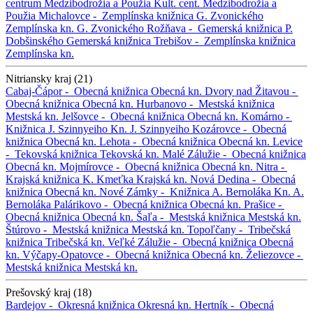
centrum Medzibodrožia a Použia
Kult. cent. Medzibodrožia a
Použia
Michalovce -
Zemplínska knižnica G. Zvonického
Zemplínska kn. G. Zvonického
Rožňava -
Gemerská knižnica P.
Dobšinského
Gemerská knižnica
Trebišov -
Zemplínska knižnica
Zemplínska kn.
Nitriansky kraj (21)
Cabaj-Čápor -
Obecná knižnica
Obecná kn.
Dvory nad Žitavou -
Obecná knižnica
Obecná kn.
Hurbanovo -
Mestská knižnica
Mestská kn.
Jelšovce -
Obecná knižnica
Obecná kn.
Komárno -
Knižnica J. Szinnyeiho
Kn. J. Szinnyeiho
Kozárovce -
Obecná
knižnica
Obecná kn.
Lehota -
Obecná knižnica
Obecná kn.
Levice
-
Tekovská knižnica
Tekovská kn.
Malé Zálužie -
Obecná knižnica
Obecná kn.
Mojmírovce -
Obecná knižnica
Obecná kn.
Nitra -
Krajská knižnica K. Kmeťka
Krajská kn.
Nová Dedina -
Obecná
knižnica
Obecná kn.
Nové Zámky -
Knižnica A. Bernoláka
Kn. A.
Bernoláka
Palárikovo -
Obecná knižnica
Obecná kn.
Prašice -
Obecná knižnica
Obecná kn.
Šaľa -
Mestská knižnica
Mestská kn.
Štúrovo -
Mestská knižnica
Mestská kn.
Topoľčany -
Tribečská
knižnica
Tribečská kn.
Veľké Zálužie -
Obecná knižnica
Obecná
kn.
Výčapy-Opatovce -
Obecná knižnica
Obecná kn.
Želiezovce -
Mestská knižnica
Mestská kn.
Prešovský kraj (18)
Bardejov -
Okresná knižnica
Okresná kn.
Hertník -
Obecná