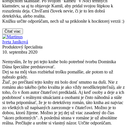
korupčnom škandále. Po svojom "kameu" v Noci temných
klamstiev, sa aj tu objavuje Kamil, aby pridal svojou štipkou k
rozuzleniu deja. Chvíľami človek nevie, či je to len dobrá
detektívka, alebo realita.
Knižku určite odporúčam, nech už sa prikloníte k hociktorej verzii :)
Čítať viac
Iveta Janíková
Produktový špecialista
10. septembra 2020
Nemyslím, že by pri tejto knihe bolo potrebné tvorbu Dominika
Dána špeciálne predstavovať.
Dej sa na môj vkus rozbiehal trošku pomalšie, ale potom to už
nabralo grády.
Žiaľ, po prečítaní tejto knihy mi bolo dosť smutno na duši. Nie z
románu ako takého (jeho kvalita je ako vždy neodškriepiteľná), ale z
toho, čo v ňom autor čitateľovi predkladá. Aj keď osoby a deje a ich
podobnosť s reálnymi situáciami a osobami je čisto náhodná a stále
si treba pripomínať, že je to detektívny román, táto kniha asi najviac
zo všetkých už napísaných zarezonuje v čitateľovi. Možno je to
dobou, ktorú žijeme. Možno je jej dej už viac zasadený do čias
"skoro prítomných". A posledná strana v románe je už absolútne
reálna. Prečítajte a urobte si vlastný názor. Určite odporúčam.