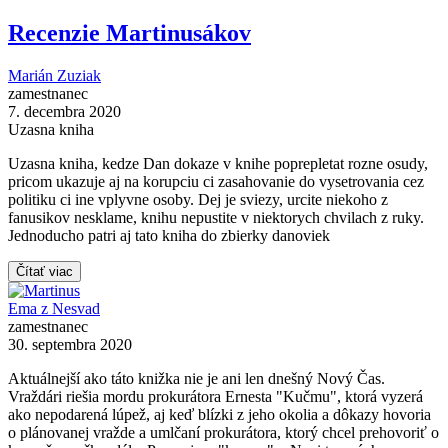
Recenzie Martinusákov
Marián Zuziak
zamestnanec
7. decembra 2020
Uzasna kniha
Uzasna kniha, kedze Dan dokaze v knihe poprepletat rozne osudy,
pricom ukazuje aj na korupciu ci zasahovanie do vysetrovania cez
politiku ci ine vplyvne osoby. Dej je sviezy, urcite niekoho z
fanusikov nesklame, knihu nepustite v niektorych chvilach z ruky.
Jednoducho patri aj tato kniha do zbierky danoviek
Čítať viac
Ema z Nesvad
zamestnanec
30. septembra 2020
Aktuálnejší ako táto knižka nie je ani len dnešný Nový Čas.
Vraždári riešia mordu prokurátora Ernesta "Kučmu", ktorá vyzerá
ako nepodarená lúpež, aj keď blízki z jeho okolia a dôkazy hovoria
o plánovanej vražde a umlčaní prokurátora, ktorý chcel prehovoriť o