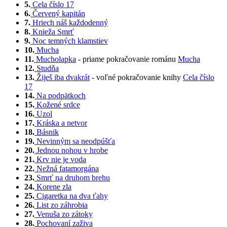
5.
Cela číslo 17
6.
Červený kapitán
7.
Hriech náš každodenný
8.
Knieža Smrť
9.
Noc temných klamstiev
10.
Mucha
11.
Mucholapka
- priame pokračovanie románu
Mucha
12.
Studňa
13.
Žiješ iba dvakrát
- voľné pokračovanie knihy
Cela číslo
17
14.
Na podpätkoch
15.
Kožené srdce
16.
Uzol
17.
Kráska a netvor
18.
Básnik
19.
Nevinným sa neodpúšťa
20.
Jednou nohou v hrobe
21.
Krv nie je voda
22.
Nežná fatamorgána
23.
Smrť na druhom brehu
24.
Korene zla
25.
Cigaretka na dva ťahy
26.
List zo záhrobia
27.
Venuša zo zátoky
28.
Pochovaní zaživa