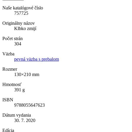
Naše katalógové číslo
757725
Originálny názov
Klbko zmijí
Počet strán
304
Väzba
pevná väzba s prebalom
Rozmer
130×210 mm
Hmotnosť
391 g
ISBN
9788055647623
Dátum vydania
30. 7. 2020
Edícia