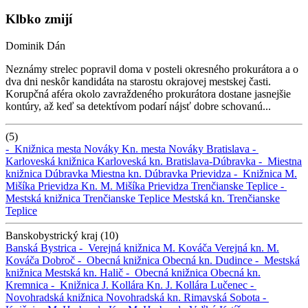
Klbko zmijí
Dominik Dán
Neznámy strelec popravil doma v posteli okresného prokurátora a o
dva dni neskôr kandidáta na starostu okrajovej mestskej časti.
Korupčná aféra okolo zavraždeného prokurátora dostane jasnejšie
kontúry, až keď sa detektívom podarí nájsť dobre schovanú...
(5)
-
Knižnica mesta Nováky
Kn. mesta Nováky
Bratislava -
Karloveská knižnica
Karloveská kn.
Bratislava-Dúbravka -
Miestna
knižnica Dúbravka
Miestna kn. Dúbravka
Prievidza -
Knižnica M.
Mišíka Prievidza
Kn. M. Mišíka Prievidza
Trenčianske Teplice -
Mestská knižnica Trenčianske Teplice
Mestská kn. Trenčianske
Teplice
Banskobystrický kraj (10)
Banská Bystrica -
Verejná knižnica M. Kováča
Verejná kn. M.
Kováča
Dobroč -
Obecná knižnica
Obecná kn.
Dudince -
Mestská
knižnica
Mestská kn.
Halič -
Obecná knižnica
Obecná kn.
Kremnica -
Knižnica J. Kollára
Kn. J. Kollára
Lučenec -
Novohradská knižnica
Novohradská kn.
Rimavská Sobota -