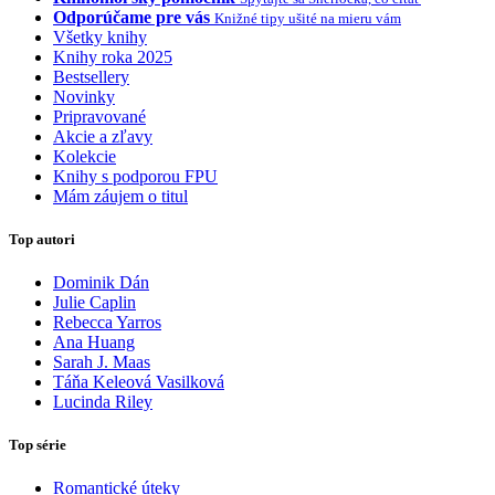
Odporúčame pre vás
Knižné tipy ušité na mieru vám
Všetky knihy
Knihy roka 2025
Bestsellery
Novinky
Pripravované
Akcie a zľavy
Kolekcie
Knihy s podporou FPU
Mám záujem o titul
Top autori
Dominik Dán
Julie Caplin
Rebecca Yarros
Ana Huang
Sarah J. Maas
Táňa Keleová Vasilková
Lucinda Riley
Top série
Romantické úteky