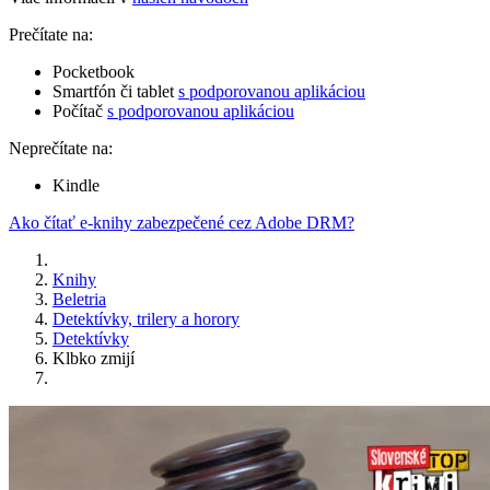
Prečítate na:
Pocketbook
Smartfón či tablet
s podporovanou aplikáciou
Počítač
s podporovanou aplikáciou
Neprečítate na:
Kindle
Ako čítať e-knihy zabezpečené cez Adobe DRM?
Knihy
Beletria
Detektívky, trilery a horory
Detektívky
Klbko zmijí