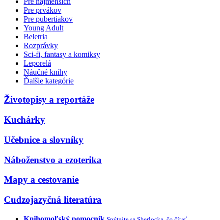
Pre najmenších
Pre prvákov
Pre pubertiakov
Young Adult
Beletria
Rozprávky
Sci-fi, fantasy a komiksy
Leporelá
Náučné knihy
Ďalšie kategórie
Životopisy a reportáže
Kuchárky
Učebnice a slovníky
Náboženstvo a ezoterika
Mapy a cestovanie
Cudzojazyčná literatúra
Knihomoľský pomocník
Spýtajte sa Sherlocka, čo čítať