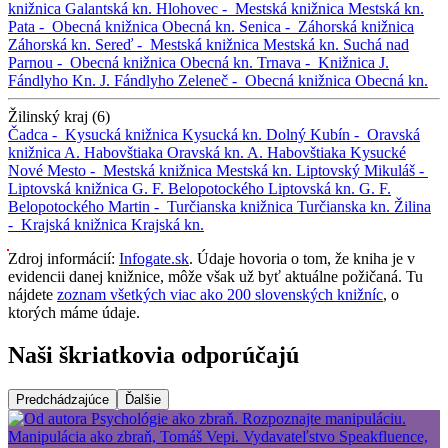
knižnica
Galantská kn.
Hlohovec -
Mestská knižnica
Mestská kn.
Pata -
Obecná knižnica
Obecná kn.
Senica -
Záhorská knižnica
Záhorská kn.
Sereď -
Mestská knižnica
Mestská kn.
Suchá nad
Parnou -
Obecná knižnica
Obecná kn.
Trnava -
Knižnica J.
Fándlyho
Kn. J. Fándlyho
Zeleneč -
Obecná knižnica
Obecná kn.
Žilinský kraj (6)
Čadca -
Kysucká knižnica
Kysucká kn.
Dolný Kubín -
Oravská
knižnica A. Habovštiaka
Oravská kn. A. Habovštiaka
Kysucké
Nové Mesto -
Mestská knižnica
Mestská kn.
Liptovský Mikuláš -
Liptovská knižnica G. F. Belopotockého
Liptovská kn. G. F.
Belopotockého
Martin -
Turčianska knižnica
Turčianska kn.
Žilina
-
Krajská knižnica
Krajská kn.
Zdroj informácií:
Infogate.sk
. Údaje hovoria o tom, že kniha je v
evidencii danej knižnice, môže však už byť aktuálne požičaná. Tu
nájdete
zoznam všetkých viac ako 200 slovenských knižníc
, o
ktorých máme údaje.
Naši škriatkovia odporúčajú
Predchádzajúce
Ďalšie