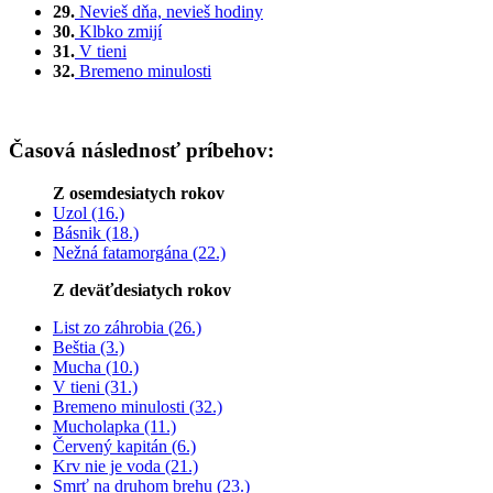
29.
Nevieš dňa, nevieš hodiny
30.
Klbko zmijí
31.
V tieni
32.
Bremeno minulosti
Časová následnosť príbehov:
Z osemdesiatych rokov
Uzol (16.)
Básnik (18.)
Nežná fatamorgána (22.)
Z deväťdesiatych rokov
List zo záhrobia (26.)
Beštia (3.)
Mucha (10.)
V tieni (31.)
Bremeno minulosti (32.)
Mucholapka (11.)
Červený kapitán (6.)
Krv nie je voda (21.)
Smrť na druhom brehu (23.)