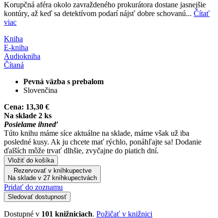
Korupčná aféra okolo zavraždeného prokurátora dostane jasnejšie
kontúry, až keď sa detektívom podarí nájsť dobre schovanú...
Čítať
viac
Kniha
E-kniha
Audiokniha
Čítaná
Pevná väzba s prebalom
Slovenčina
Cena:
13,30 €
Na sklade 2 ks
Posielame ihneď
Túto knihu máme síce aktuálne na sklade, máme však už iba
posledné kusy. Ak ju chcete mať rýchlo, ponáhľajte sa! Dodanie
ďalších môže trvať dlhšie, zvyčajne do piatich dní.
Vložiť do košíka
Rezervovať v kníhkupectve
Na sklade v 27 kníhkupectvách
Pridať do zoznamu
Sledovať dostupnosť
Dostupné v
101 knižniciach
.
Požičať v knižnici