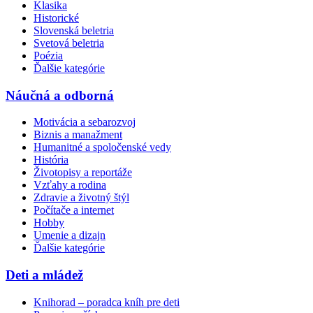
Klasika
Historické
Slovenská beletria
Svetová beletria
Poézia
Ďalšie kategórie
Náučná a odborná
Motivácia a sebarozvoj
Biznis a manažment
Humanitné a spoločenské vedy
História
Životopisy a reportáže
Vzťahy a rodina
Zdravie a životný štýl
Počítače a internet
Hobby
Umenie a dizajn
Ďalšie kategórie
Deti a mládež
Knihorad – poradca kníh pre deti