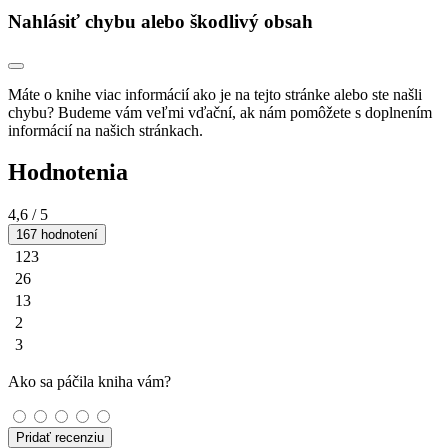
Nahlásiť chybu alebo škodlivý obsah
Máte o knihe viac informácií ako je na tejto stránke alebo ste našli
chybu? Budeme vám veľmi vďační, ak nám pomôžete s doplnením
informácií na našich stránkach.
Hodnotenia
4,6
/ 5
167 hodnotení
123
26
13
2
3
Ako sa páčila kniha vám?
Pridať recenziu