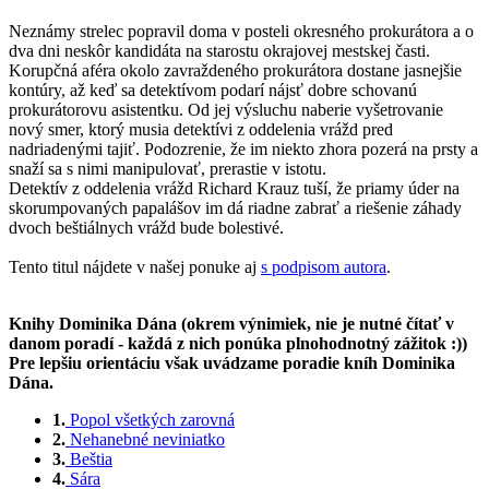
Neznámy strelec popravil doma v posteli okresného prokurátora a o
dva dni neskôr kandidáta na starostu okrajovej mestskej časti.
Korupčná aféra okolo zavraždeného prokurátora dostane jasnejšie
kontúry, až keď sa detektívom podarí nájsť dobre schovanú
prokurátorovu asistentku. Od jej výsluchu naberie vyšetrovanie
nový smer, ktorý musia detektívi z oddelenia vrážd pred
nadriadenými tajiť. Podozrenie, že im niekto zhora pozerá na prsty a
snaží sa s nimi manipulovať, prerastie v istotu.
Detektív z oddelenia vrážd Richard Krauz tuší, že priamy úder na
skorumpovaných papalášov im dá riadne zabrať a riešenie záhady
dvoch beštiálnych vrážd bude bolestivé.
Tento titul nájdete v našej ponuke aj
s podpisom autora
.
Knihy Dominika Dána (okrem výnimiek, nie je nutné čítať v
danom poradí - každá z nich ponúka plnohodnotný zážitok :))
Pre lepšiu orientáciu však uvádzame poradie kníh Dominika
Dána.
1.
Popol všetkých zarovná
2.
Nehanebné neviniatko
3.
Beštia
4.
Sára