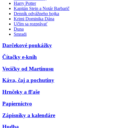
Harry Potter
Kapitán Stein a Notár Barbarič
Denník odvážneho bojka
Krimi Dominika Dána
Učím sa rozprávať
Duna
Smradi
Darčekové poukážky
Čítačky e-kníh
Vecičky od Martinusu
Káva, čaj a pochutiny
Hrnčeky a fľaše
Papiernictvo
Zápisníky a kalendáre
Hudba