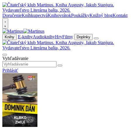
Doručenie
Kníhkupectvá
Knihovrátok
Poukážky
Knižný blog
Kontakt
E-knihy
Audioknihy
Hry
Filmy
Knihy
Doplnky
Vyhľadávanie
Prihlásiť