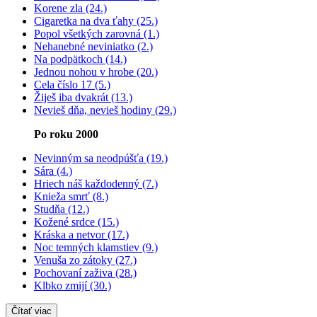
Korene zla (24.)
Cigaretka na dva ťahy (25.)
Popol všetkých zarovná (1.)
Nehanebné neviniatko (2.)
Na podpätkoch (14.)
Jednou nohou v hrobe (20.)
Cela číslo 17 (5.)
Žiješ iba dvakrát (13.)
Nevieš dňa, nevieš hodiny (29.)
Po roku 2000
Nevinným sa neodpúšťa (19.)
Sára (4.)
Hriech náš každodenný (7.)
Knieža smrť (8.)
Studňa (12.)
Kožené srdce (15.)
Kráska a netvor (17.)
Noc temných klamstiev (9.)
Venuša zo zátoky (27.)
Pochovaní zaživa (28.)
Klbko zmijí (30.)
Čítať viac