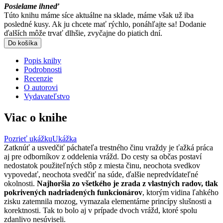
Posielame ihneď
Túto knihu máme síce aktuálne na sklade, máme však už iba
posledné kusy. Ak ju chcete mať rýchlo, ponáhľajte sa! Dodanie
ďalších môže trvať dlhšie, zvyčajne do piatich dní.
Do košíka
Popis knihy
Podrobnosti
Recenzie
O autorovi
Vydavateľstvo
Viac o knihe
Pozrieť ukážku
Ukážka
Zatknúť a usvedčiť páchateľa trestného činu vraždy je ťažká práca
aj pre odborníkov z oddelenia vrážd. Do cesty sa občas postaví
nedostatok použiteľných stôp z miesta činu, neochota svedkov
vypovedať, neochota svedčiť na súde, ďalšie nepredvídateľné
okolnosti.
Najhoršia zo všetkého je zrada z vlastných radov, tlak
pokrivených nadriadených funkcionárov
, ktorým vidina ľahkého
zisku zatemnila mozog, vymazala elementárne princípy slušnosti a
korektnosti. Tak to bolo aj v prípade dvoch vrážd, ktoré spolu
zdanlivo nesúviseli.