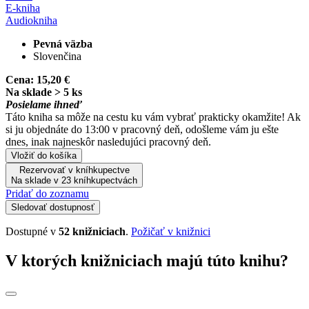
E-kniha
Audiokniha
Pevná väzba
Slovenčina
Cena:
15,20 €
Na sklade > 5 ks
Posielame ihneď
Táto kniha sa môže na cestu ku vám vybrať prakticky okamžite! Ak
si ju objednáte do 13:00 v pracovný deň, odošleme vám ju ešte
dnes, inak najneskôr nasledujúci pracovný deň.
Vložiť do košíka
Rezervovať v kníhkupectve
Na sklade v 23 kníhkupectvách
Pridať do zoznamu
Sledovať dostupnosť
Dostupné v
52 knižniciach
.
Požičať v knižnici
V ktorých knižniciach majú túto knihu?