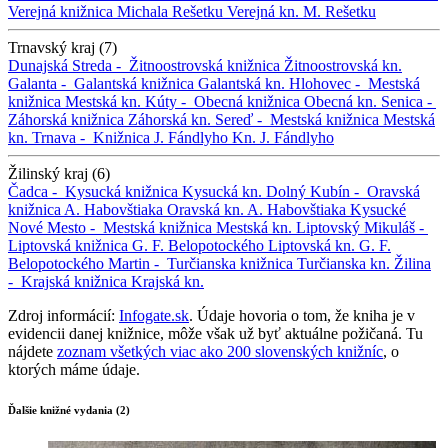
Verejná knižnica Michala Rešetku
Verejná kn. M. Rešetku
Trnavský kraj (7)
Dunajská Streda -
Žitnoostrovská knižnica
Žitnoostrovská kn.
Galanta -
Galantská knižnica
Galantská kn.
Hlohovec -
Mestská
knižnica
Mestská kn.
Kúty -
Obecná knižnica
Obecná kn.
Senica -
Záhorská knižnica
Záhorská kn.
Sereď -
Mestská knižnica
Mestská
kn.
Trnava -
Knižnica J. Fándlyho
Kn. J. Fándlyho
Žilinský kraj (6)
Čadca -
Kysucká knižnica
Kysucká kn.
Dolný Kubín -
Oravská
knižnica A. Habovštiaka
Oravská kn. A. Habovštiaka
Kysucké
Nové Mesto -
Mestská knižnica
Mestská kn.
Liptovský Mikuláš -
Liptovská knižnica G. F. Belopotockého
Liptovská kn. G. F.
Belopotockého
Martin -
Turčianska knižnica
Turčianska kn.
Žilina
-
Krajská knižnica
Krajská kn.
Zdroj informácií:
Infogate.sk
. Údaje hovoria o tom, že kniha je v
evidencii danej knižnice, môže však už byť aktuálne požičaná. Tu
nájdete
zoznam všetkých viac ako 200 slovenských knižníc
, o
ktorých máme údaje.
Ďalšie knižné vydania (2)