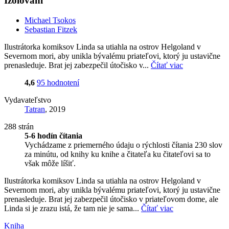
Izolovaní
Michael Tsokos
Sebastian Fitzek
Ilustrátorka komiksov Linda sa utiahla na ostrov Helgoland v
Severnom mori, aby unikla bývalému priateľovi, ktorý ju ustavične
prenasleduje. Brat jej zabezpečil útočisko v...
Čítať viac
4,6
95 hodnotení
Vydavateľstvo
Tatran
, 2019
288 strán
5-6 hodín čítania
Vychádzame z priemerného údaju o rýchlosti čítania 230 slov
za minútu, od knihy ku knihe a čitateľa ku čitateľovi sa to
však môže líšiť.
Ilustrátorka komiksov Linda sa utiahla na ostrov Helgoland v
Severnom mori, aby unikla bývalému priateľovi, ktorý ju ustavične
prenasleduje. Brat jej zabezpečil útočisko v priateľovom dome, ale
Linda si je zrazu istá, že tam nie je sama...
Čítať viac
Kniha