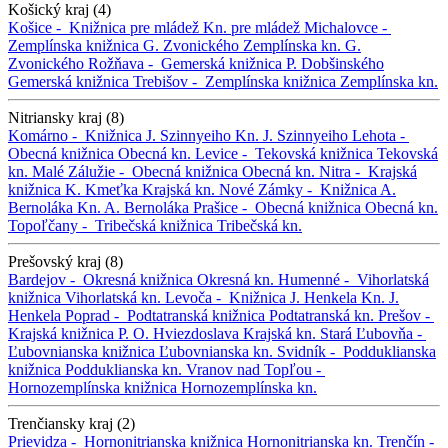
Košický kraj (4)
Košice -
Knižnica pre mládež
Kn. pre mládež
Michalovce -
Zemplínska knižnica G. Zvonického
Zemplínska kn. G.
Zvonického
Rožňava -
Gemerská knižnica P. Dobšinského
Gemerská knižnica
Trebišov -
Zemplínska knižnica
Zemplínska kn.
Nitriansky kraj (8)
Komárno -
Knižnica J. Szinnyeiho
Kn. J. Szinnyeiho
Lehota -
Obecná knižnica
Obecná kn.
Levice -
Tekovská knižnica
Tekovská
kn.
Malé Zálužie -
Obecná knižnica
Obecná kn.
Nitra -
Krajská
knižnica K. Kmeťka
Krajská kn.
Nové Zámky -
Knižnica A.
Bernoláka
Kn. A. Bernoláka
Prašice -
Obecná knižnica
Obecná kn.
Topoľčany -
Tribečská knižnica
Tribečská kn.
Prešovský kraj (8)
Bardejov -
Okresná knižnica
Okresná kn.
Humenné -
Vihorlatská
knižnica
Vihorlatská kn.
Levoča -
Knižnica J. Henkela
Kn. J.
Henkela
Poprad -
Podtatranská knižnica
Podtatranská kn.
Prešov -
Krajská knižnica P. O. Hviezdoslava
Krajská kn.
Stará Ľubovňa -
Ľubovnianska knižnica
Ľubovnianska kn.
Svidník -
Podduklianska
knižnica
Podduklianska kn.
Vranov nad Topľou -
Hornozemplínska knižnica
Hornozemplínska kn.
Trenčiansky kraj (2)
Prievidza -
Hornonitrianska knižnica
Hornonitrianska kn.
Trenčín -