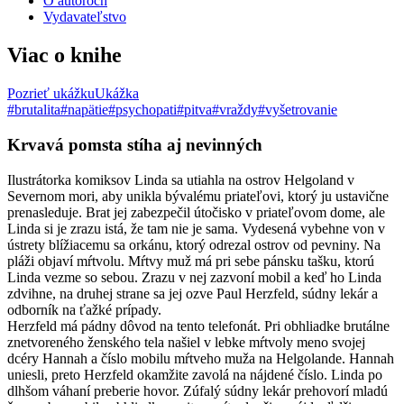
O autoroch
Vydavateľstvo
Viac o knihe
Pozrieť ukážku
Ukážka
#brutalita
#napätie
#psychopati
#pitva
#vraždy
#vyšetrovanie
Krvavá pomsta stíha aj nevinných
Ilustrátorka komiksov Linda sa utiahla na ostrov Helgoland v
Severnom mori, aby unikla bývalému priateľovi, ktorý ju ustavične
prenasleduje. Brat jej zabezpečil útočisko v priateľovom dome, ale
Linda si je zrazu istá, že tam nie je sama. Vydesená vybehne von v
ústrety blížiacemu sa orkánu, ktorý odrezal ostrov od pevniny. Na
pláži objaví mŕtvolu. Mŕtvy muž má pri sebe pánsku tašku, ktorú
Linda vezme so sebou. Zrazu v nej zazvoní mobil a keď ho Linda
zdvihne, na druhej strane sa jej ozve Paul Herzfeld, súdny lekár a
odborník na ťažké prípady.
Herzfeld má pádny dôvod na tento telefonát. Pri obhliadke brutálne
znetvoreného ženského tela našiel v lebke mŕtvoly meno svojej
dcéry Hannah a číslo mobilu mŕtveho muža na Helgolande. Hannah
uniesli, preto Herzfeld okamžite zavolá na nájdené číslo. Linda po
dlhšom váhaní preberie hovor. Zúfalý súdny lekár prehovorí mladú