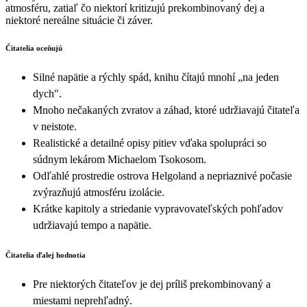
atmosféru, zatiaľ čo niektorí kritizujú prekombinovaný dej a
niektoré nereálne situácie či záver.
Čitatelia oceňujú
Silné napätie a rýchly spád, knihu čítajú mnohí „na jeden
dych".
Mnoho nečakaných zvratov a záhad, ktoré udržiavajú čitateľa
v neistote.
Realistické a detailné opisy pitiev vďaka spolupráci so
súdnym lekárom Michaelom Tsokosom.
Odľahlé prostredie ostrova Helgoland a nepriaznivé počasie
zvýrazňujú atmosféru izolácie.
Krátke kapitoly a striedanie vypravovateľských pohľadov
udržiavajú tempo a napätie.
Čitatelia ďalej hodnotia
Pre niektorých čitateľov je dej príliš prekombinovaný a
miestami neprehľadný.