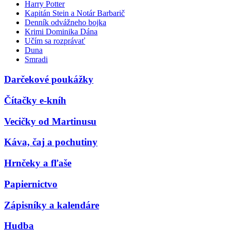
Harry Potter
Kapitán Stein a Notár Barbarič
Denník odvážneho bojka
Krimi Dominika Dána
Učím sa rozprávať
Duna
Smradi
Darčekové poukážky
Čítačky e-kníh
Vecičky od Martinusu
Káva, čaj a pochutiny
Hrnčeky a fľaše
Papiernictvo
Zápisníky a kalendáre
Hudba