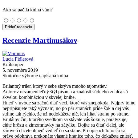
Ako sa páčila kniha vám?
Pridať recenziu
Recenzie Martinusákov
Lucia Fidlerová
Kníhkupec
5. novembra 2019
Skutočne výborne napísaná kniha
Brilantný triler, ktorý v sebe skrýva mnoho tajomstiev.
Autorov nezameniteľný štýl písania a znalosti súdneho znalca sú
skvelou kombináciou v skvelej knihe.
Hneď v úvode sa začnú diať veci, ktoré vás znepokoja. Najprv tomu
nepripisujete taký význam, no po pár stranách príde šok a dej vás
strhne tak rýchlo, že už nedokážete nič, len hltať stranu po strane.
Brutálny čin, ktorého svedkom sa stávate vás šokuje, paralyzuje,
cítite hrôzu a zimomriavky na zátylku. Bojíte sa čítať ďalej, ale
zároveň chcete ihneď vedieť čo sa stane. Pri opisoch toho čo sa
práve odohráva prekonáte vlastné hranice toho, čo dokážete zniesť.