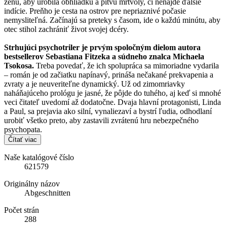
ženu, aby urobila obhliadku a pitvu mŕtvoly, či nenájde ďalšie
indície. Preňho je cesta na ostrov pre nepriaznivé počasie
nemysliteľná. Začínajú sa preteky s časom, ide o každú minútu, aby
otec stihol zachrániť život svojej dcéry.
Strhujúci psychotriler je prvým spoločným dielom autora
bestsellerov Sebastiana Fitzeka a súdneho znalca Michaela
Tsokosa.
Treba povedať, že ich spolupráca sa mimoriadne vydarila
– román je od začiatku napínavý, prináša nečakané prekvapenia a
zvraty a je neuveriteľne dynamický. Už od zimomriavky
naháňajúceho prológu je jasné, že pôjde do tuhého, aj keď si mnohé
veci čitateľ uvedomí až dodatočne. Dvaja hlavní protagonisti, Linda
a Paul, sa prejavia ako silní, vynaliezaví a bystrí ľudia, odhodlaní
urobiť všetko preto, aby zastavili zvrátenú hru nebezpečného
psychopata.
Čítať viac
Naše katalógové číslo
621579
Originálny názov
Abgeschnitten
Počet strán
288