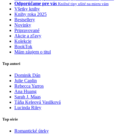
Odporúčame pre vás
Knižné tipy ušité na mieru vám
Všetky knihy
Knihy roka 2025
Bestsellery
Novinky
Pripravované
Akcie a zľavy
Kolekcie
BookTok
Mám záujem o titul
Top autori
Dominik Dán
Julie Caplin
Rebecca Yarros
Ana Huang
Sarah J. Maas
Táňa Keleová Vasilková
Lucinda Riley
Top série
Romantické úteky