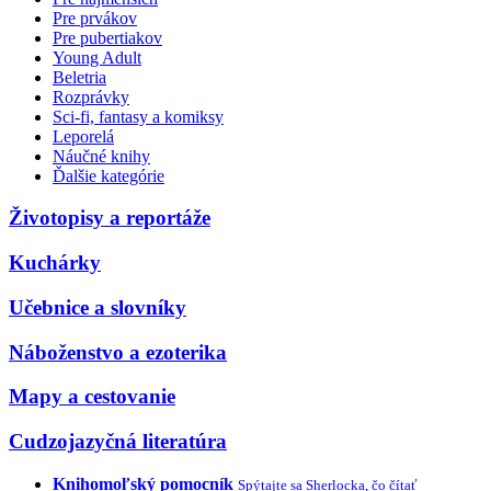
Pre prvákov
Pre pubertiakov
Young Adult
Beletria
Rozprávky
Sci-fi, fantasy a komiksy
Leporelá
Náučné knihy
Ďalšie kategórie
Životopisy a reportáže
Kuchárky
Učebnice a slovníky
Náboženstvo a ezoterika
Mapy a cestovanie
Cudzojazyčná literatúra
Knihomoľský pomocník
Spýtajte sa Sherlocka, čo čítať