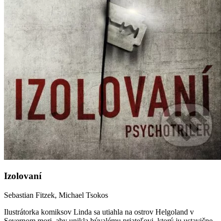
Izolovaní
Sebastian Fitzek, Michael Tsokos
Ilustrátorka komiksov Linda sa utiahla na ostrov Helgoland v
Severnom mori, aby unikla bývalému priateľovi, ktorý ju ustavične