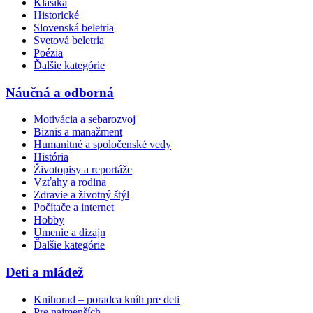
Klasika
Historické
Slovenská beletria
Svetová beletria
Poézia
Ďalšie kategórie
Náučná a odborná
Motivácia a sebarozvoj
Biznis a manažment
Humanitné a spoločenské vedy
História
Životopisy a reportáže
Vzťahy a rodina
Zdravie a životný štýl
Počítače a internet
Hobby
Umenie a dizajn
Ďalšie kategórie
Deti a mládež
Knihorad – poradca kníh pre deti
Pre najmenších