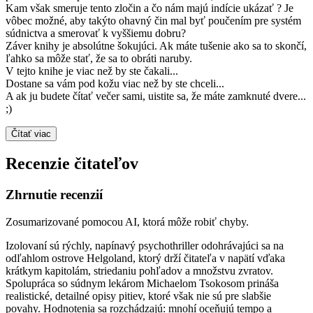
Kam však smeruje tento zločin a čo nám majú indície ukázať ? Je
vôbec možné, aby takýto ohavný čin mal byť poučením pre systém
súdnictva a smerovať k vyššiemu dobru?
Záver knihy je absolútne šokujúci. Ak máte tušenie ako sa to skončí,
ľahko sa môže stať, že sa to obráti naruby.
V tejto knihe je viac než by ste čakali...
Dostane sa vám pod kožu viac než by ste chceli...
A ak ju budete čítať večer sami, uistite sa, že máte zamknuté dvere...
;)
Čítať viac
Recenzie čitateľov
Zhrnutie recenzií
Zosumarizované pomocou AI, ktorá môže robiť chyby.
Izolovaní sú rýchly, napínavý psychothriller odohrávajúci sa na
odľahlom ostrove Helgoland, ktorý drží čitateľa v napätí vďaka
krátkym kapitolám, striedaniu pohľadov a množstvu zvratov.
Spolupráca so súdnym lekárom Michaelom Tsokosom prináša
realistické, detailné opisy pitiev, ktoré však nie sú pre slabšie
povahy. Hodnotenia sa rozchádzajú: mnohí oceňujú tempo a