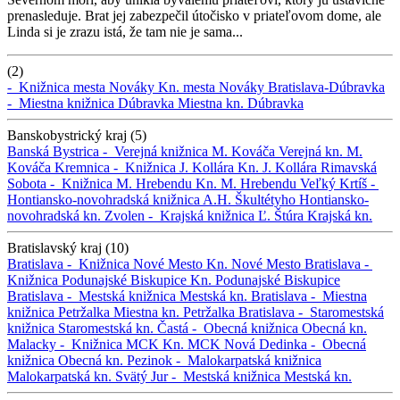
prenasleduje. Brat jej zabezpečil útočisko v priateľovom dome, ale
Linda si je zrazu istá, že tam nie je sama...
(2)
-
Knižnica mesta Nováky
Kn. mesta Nováky
Bratislava-Dúbravka
-
Miestna knižnica Dúbravka
Miestna kn. Dúbravka
Banskobystrický kraj (5)
Banská Bystrica -
Verejná knižnica M. Kováča
Verejná kn. M.
Kováča
Kremnica -
Knižnica J. Kollára
Kn. J. Kollára
Rimavská
Sobota -
Knižnica M. Hrebendu
Kn. M. Hrebendu
Veľký Krtíš -
Hontiansko-novohradská knižnica A.H. Škultétyho
Hontiansko-
novohradská kn.
Zvolen -
Krajská knižnica Ľ. Štúra
Krajská kn.
Bratislavský kraj (10)
Bratislava -
Knižnica Nové Mesto
Kn. Nové Mesto
Bratislava -
Knižnica Podunajské Biskupice
Kn. Podunajské Biskupice
Bratislava -
Mestská knižnica
Mestská kn.
Bratislava -
Miestna
knižnica Petržalka
Miestna kn. Petržalka
Bratislava -
Staromestská
knižnica
Staromestská kn.
Častá -
Obecná knižnica
Obecná kn.
Malacky -
Knižnica MCK
Kn. MCK
Nová Dedinka -
Obecná
knižnica
Obecná kn.
Pezinok -
Malokarpatská knižnica
Malokarpatská kn.
Svätý Jur -
Mestská knižnica
Mestská kn.