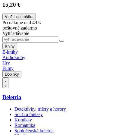
15,20 €
Vložiť do košíka
Pri nákupe nad 49 €
poštovné zadarmo
Vyhľadávanie
Knihy
E-knihy
Audioknihy
Hry
Filmy
Doplnky
Beletria
Detektívky, trilery a horory
Sci-fi a fantasy
Komiksy
Romantika
Spoločenská beletria