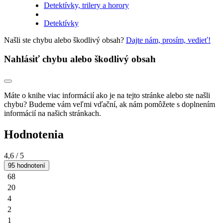
Detektívky, trilery a horory
Detektívky
Našli ste chybu alebo škodlivý obsah?
Dajte nám, prosím, vedieť!
Nahlásiť chybu alebo škodlivý obsah
Máte o knihe viac informácií ako je na tejto stránke alebo ste našli
chybu? Budeme vám veľmi vďační, ak nám pomôžete s doplnením
informácií na našich stránkach.
Hodnotenia
4,6
/ 5
95 hodnotení
68
20
4
2
1