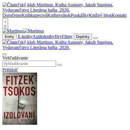
Doručenie
Kníhkupectvá
Knihovrátok
Poukážky
Knižný blog
Kontakt
E-knihy
Audioknihy
Hry
Filmy
Knihy
Doplnky
Vyhľadávanie
Prihlásiť