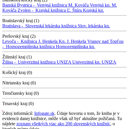
Banská Bystrica -
Verejná knižnica M. Kováča
Verejná kn. M.
Kováča
Zvolen -
Krajská knižnica Ľ. Štúra
Krajská kn.
Bratislavský kraj (1)
Bratislava -
Slovenská lekárska knižnica
Slov. lekárska kn.
Prešovský kraj (2)
Levoča -
Knižnica J. Henkela
Kn. J. Henkela
Vranov nad Topľou
-
Hornozemplínska knižnica
Hornozemplínska kn.
Žilinský kraj (1)
Žilina -
Univerzitná knižnica UNIZA
Univerzitná kn. UNIZA
Košický kraj (0)
Nitriansky kraj (0)
Trenčiansky kraj (0)
Trnavský kraj (0)
Zdroj informácií:
Infogate.sk
. Údaje hovoria o tom, že kniha je v
evidencii danej knižnice, môže však už byť aktuálne požičaná. Tu
nájdete
zoznam všetkých viac ako 200 slovenských knižníc
, o
ktorých máme údaje.