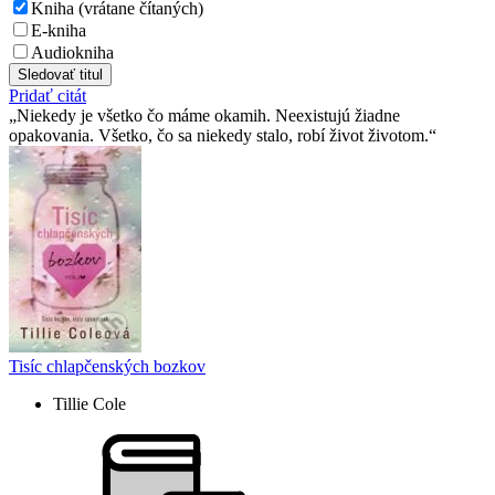
Kniha (vrátane čítaných)
E-kniha
Audiokniha
Sledovať titul
Pridať citát
Niekedy je všetko čo máme okamih. Neexistujú žiadne
opakovania. Všetko, čo sa niekedy stalo, robí život životom.
Tisíc chlapčenských bozkov
Tillie Cole