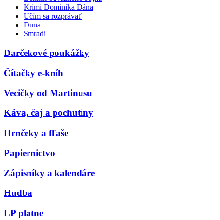
Krimi Dominika Dána
Učím sa rozprávať
Duna
Smradi
Darčekové poukážky
Čítačky e-kníh
Vecičky od Martinusu
Káva, čaj a pochutiny
Hrnčeky a fľaše
Papiernictvo
Zápisníky a kalendáre
Hudba
LP platne