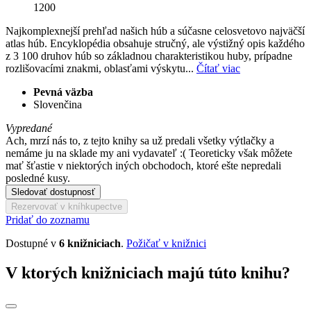
1200
Najkomplexnejší prehľad našich húb a súčasne celosvetovo najväčší
atlas húb. Encyklopédia obsahuje stručný, ale výstižný opis každého
z 3 100 druhov húb so základnou charakteristikou huby, prípadne
rozlišovacími znakmi, oblasťami výskytu...
Čítať viac
Pevná väzba
Slovenčina
Vypredané
Ach, mrzí nás to, z tejto knihy sa už predali všetky výtlačky a
nemáme ju na sklade my ani vydavateľ :( Teoreticky však môžete
mať šťastie v niektorých iných obchodoch, ktoré ešte nepredali
posledné kusy.
Sledovať dostupnosť
Rezervovať v kníhkupectve
Pridať do zoznamu
Dostupné v
6 knižniciach
.
Požičať v knižnici
V ktorých knižniciach majú túto knihu?