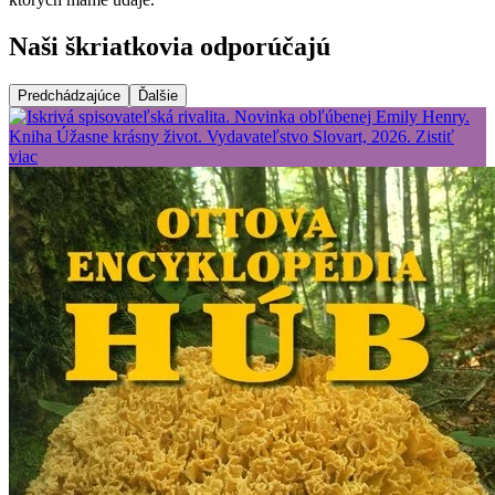
Naši škriatkovia odporúčajú
Predchádzajúce
Ďalšie