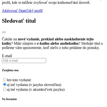
profil, kde si môžete zvyšovať svoju knihomoľskú úroveň.
Aktivovať čitateľský profil
Sledovať titul
Čakáte na
nové vydanie, preklad alebo naskladnenie tejto
knihy
? Máte záujem o
e-knihu alebo audioknihu
? Sledujte titul a
pošleme vám upozornenie, keď niečo z toho pridáme do ponuky.
E-mail
Zaujíma ma
len toto vydanie
aj iné vydania (v jazyku slovenčina)
aj iné vydania (v akomkoľvek jazyku)
Vo formáte