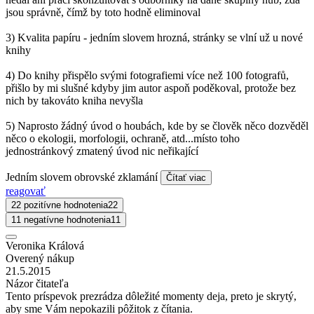
jsou správně, čímž by toto hodně eliminoval
3) Kvalita papíru - jedním slovem hrozná, stránky se vlní už u nové
knihy
4) Do knihy přispělo svými fotografiemi více než 100 fotografů,
přišlo by mi slušné kdyby jim autor aspoň poděkoval, protože bez
nich by takováto kniha nevyšla
5) Naprosto žádný úvod o houbách, kde by se člověk něco dozvěděl
něco o ekologii, morfologii, ochraně, atd...místo toho
jednostránkový zmatený úvod nic neřikající
Jedním slovem obrovské zklamání
Čítať viac
reagovať
22 pozitívne hodnotenia
22
11 negatívne hodnotenia
11
Veronika Králová
Overený nákup
21.5.2015
Názor čitateľa
Tento príspevok prezrádza dôležité momenty deja, preto je skrytý,
aby sme Vám nepokazili pôžitok z čítania.