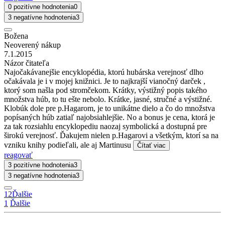
0 pozitívne hodnotenia
0
3 negatívne hodnotenia
3
Božena
Neoverený nákup
7.1.2015
Názor čitateľa
Najočakávanejšie encyklopédia, ktorú hubárska verejnosť dlho
očakávala je i v mojej knižnici. Je to najkrajší vianočný darček ,
ktorý som našla pod stromčekom. Krátky, výstižný popis takého
množstva húb, to tu ešte nebolo. Krátke, jasné, stručné a výstižné.
Klobúk dole pre p.Hagarom, je to unikátne dielo a čo do množstva
popísaných húb zatiaľ najobsiahlejšie. No a bonus je cena, ktorá je
za tak rozsiahlu encyklopediu naozaj symbolická a dostupná pre
širokú verejnosť. Ďakujem nielen p.Hagarovi a všetkým, ktorí sa na
vzniku knihy podieľali, ale aj Martinusu
Čítať viac
reagovať
3 pozitívne hodnotenia
3
3 negatívne hodnotenia
3
1
2
Ďalšie
1
Ďalšie