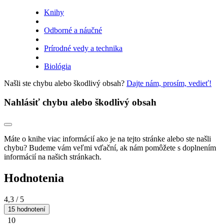
Knihy
Odborné a náučné
Prírodné vedy a technika
Biológia
Našli ste chybu alebo škodlivý obsah?
Dajte nám, prosím, vedieť!
Nahlásiť chybu alebo škodlivý obsah
Máte o knihe viac informácií ako je na tejto stránke alebo ste našli
chybu? Budeme vám veľmi vďační, ak nám pomôžete s doplnením
informácií na našich stránkach.
Hodnotenia
4,3
/ 5
15 hodnotení
10