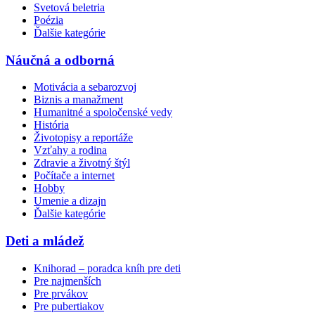
Svetová beletria
Poézia
Ďalšie kategórie
Náučná a odborná
Motivácia a sebarozvoj
Biznis a manažment
Humanitné a spoločenské vedy
História
Životopisy a reportáže
Vzťahy a rodina
Zdravie a životný štýl
Počítače a internet
Hobby
Umenie a dizajn
Ďalšie kategórie
Deti a mládež
Knihorad – poradca kníh pre deti
Pre najmenších
Pre prvákov
Pre pubertiakov