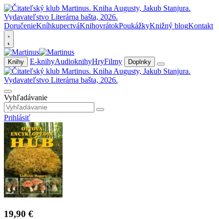
Doručenie
Kníhkupectvá
Knihovrátok
Poukážky
Knižný blog
Kontakt
E-knihy
Audioknihy
Hry
Filmy
Knihy
Doplnky
Vyhľadávanie
Prihlásiť
19,90 €