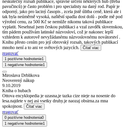
neskutečný rozsah publikace, správné určení některých hub (třeba
pavučinců) je často problém i pro specialisty na daný rod. Papír je
odporný, jako pro laciný časopis , zcela jistě úlitba ceně, která ale i
tak byla neúměrně vysoká, naštěstí spadla dost dolů - podle mě pod
výrobní cenu, za 500 Kč se nemůže nikomu taková publikace
vyplatit. Nesehnal jsem českou publikaci a vzal zavděk slovenskou,
tím pádem používám latinské názvosloví, což je nakonec lepší
vzhledem k autorově nevyžádanému názvoslovnému novátorství .
Knihu přesto cením pro její obrovský rozsah, takových publikací
mnoho není a to ani ve světových jazycích.
Čítať viac
reagovať
1 pozitívne hodnotenie
1
1 negatívne hodnotenie
1
Miroslava Drblikova
Neoverený nákup
9.10.2019
Kniha o hubach
Ottova encyklopedia je uzasna,je tazka cize nieje na nosenie do
lesa.najdete v nej asi vsetky druhy.je naozaj obsirna.za mna
spokojnost.
Čítať viac
reagovať
0 pozitívne hodnotenia
0
1 negatívne hodnotenie
1