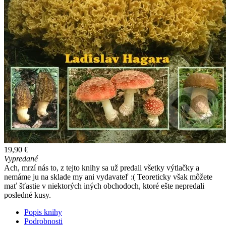
19,90 €
Vypredané
Ach, mrzí nás to, z tejto knihy sa už predali všetky výtlačky a
nemáme ju na sklade my ani vydavateľ :( Teoreticky však môžete
mať šťastie v niektorých iných obchodoch, ktoré ešte nepredali
posledné kusy.
Popis knihy
Podrobnosti