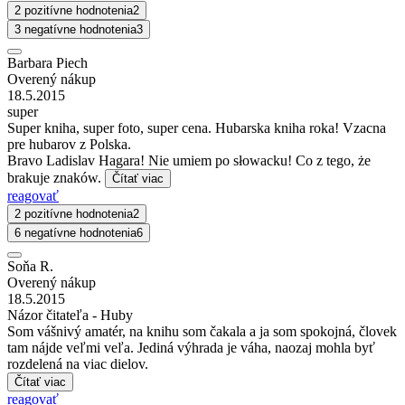
2 pozitívne hodnotenia
2
3 negatívne hodnotenia
3
Barbara Piech
Overený nákup
18.5.2015
super
Super kniha, super foto, super cena. Hubarska kniha roka! Vzacna
pre hubarov z Polska.
Bravo Ladislav Hagara! Nie umiem po słowacku! Co z tego, że
brakuje znaków.
Čítať viac
reagovať
2 pozitívne hodnotenia
2
6 negatívne hodnotenia
6
Soňa R.
Overený nákup
18.5.2015
Názor čitateľa - Huby
Som vášnivý amatér, na knihu som čakala a ja som spokojná, človek
tam nájde veľmi veľa. Jediná výhrada je váha, naozaj mohla byť
rozdelená na viac dielov.
Čítať viac
reagovať