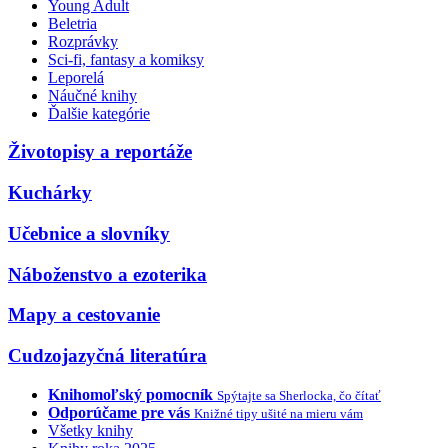
Young Adult
Beletria
Rozprávky
Sci-fi, fantasy a komiksy
Leporelá
Náučné knihy
Ďalšie kategórie
Životopisy a reportáže
Kuchárky
Učebnice a slovníky
Náboženstvo a ezoterika
Mapy a cestovanie
Cudzojazyčná literatúra
Knihomoľský pomocník
Spýtajte sa Sherlocka, čo čítať
Odporúčame pre vás
Knižné tipy ušité na mieru vám
Všetky knihy