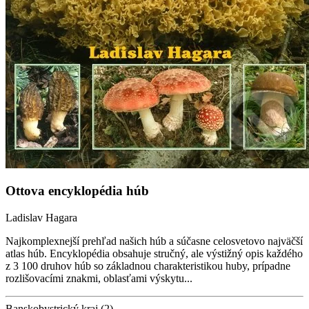
Ottova encyklopédia húb
Ladislav Hagara
Najkomplexnejší prehľad našich húb a súčasne celosvetovo najväčší
atlas húb. Encyklopédia obsahuje stručný, ale výstižný opis každého
z 3 100 druhov húb so základnou charakteristikou huby, prípadne
rozlišovacími znakmi, oblasťami výskytu...
Banskobystrický kraj (2)