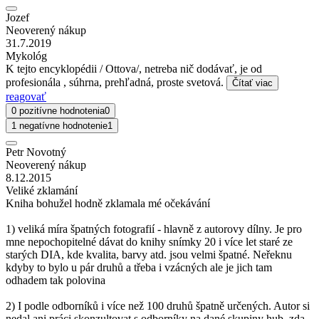
Jozef
Neoverený nákup
31.7.2019
Mykológ
K tejto encyklopédii / Ottova/, netreba nič dodávať, je od
profesionála , súhrna, prehľadná, proste svetová.
Čítať viac
reagovať
0 pozitívne hodnotenia
0
1 negatívne hodnotenie
1
Petr Novotný
Neoverený nákup
8.12.2015
Veliké zklamání
Kniha bohužel hodně zklamala mé očekávání
1) veliká míra špatných fotografií - hlavně z autorovy dílny. Je pro
mne nepochopitelné dávat do knihy snímky 20 i více let staré ze
starých DIA, kde kvalita, barvy atd. jsou velmi špatné. Neřeknu
kdyby to bylo u pár druhů a třeba i vzácných ale je jich tam
odhadem tak polovina
2) I podle odborníků i více než 100 druhů špatně určených. Autor si
nedal ani práci skonzultovat s odborníky na dané skupiny hub, zda