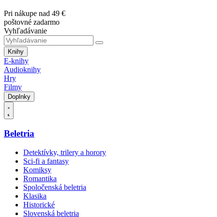
Pri nákupe nad 49 €
poštovné zadarmo
Vyhľadávanie
Knihy
E-knihy
Audioknihy
Hry
Filmy
Doplnky
Beletria
Detektívky, trilery a horory
Sci-fi a fantasy
Komiksy
Romantika
Spoločenská beletria
Klasika
Historické
Slovenská beletria