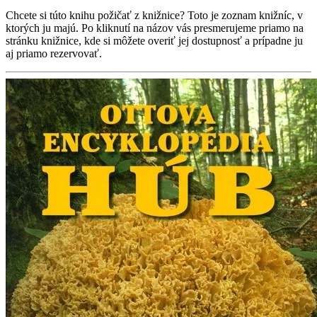
Chcete si túto knihu požičať z knižnice? Toto je zoznam knižníc, v
ktorých ju majú. Po kliknutí na názov vás presmerujeme priamo na
stránku knižnice, kde si môžete overiť jej dostupnosť a prípadne ju
aj priamo rezervovať.