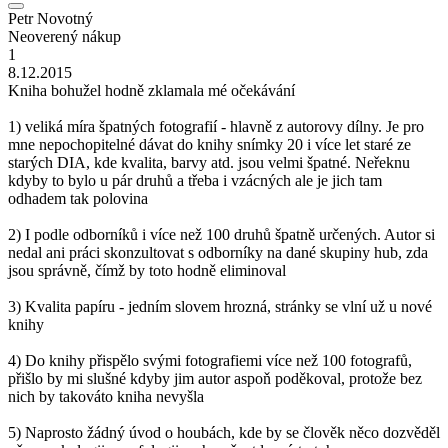
Petr Novotný
Neoverený nákup
1
8.12.2015
Kniha bohužel hodně zklamala mé očekávání
1) veliká míra špatných fotografií - hlavně z autorovy dílny. Je pro
mne nepochopitelné dávat do knihy snímky 20 i více let staré ze
starých DIA, kde kvalita, barvy atd. jsou velmi špatné. Neřeknu
kdyby to bylo u pár druhů a třeba i vzácných ale je jich tam
odhadem tak polovina
2) I podle odborníků i více než 100 druhů špatně určených. Autor si
nedal ani práci skonzultovat s odborníky na dané skupiny hub, zda
jsou správně, čímž by toto hodně eliminoval
3) Kvalita papíru - jedním slovem hrozná, stránky se vlní už u nové
knihy
4) Do knihy přispělo svými fotografiemi více než 100 fotografů,
přišlo by mi slušné kdyby jim autor aspoň poděkoval, protože bez
nich by takováto kniha nevyšla
5) Naprosto žádný úvod o houbách, kde by se člověk něco dozvěděl