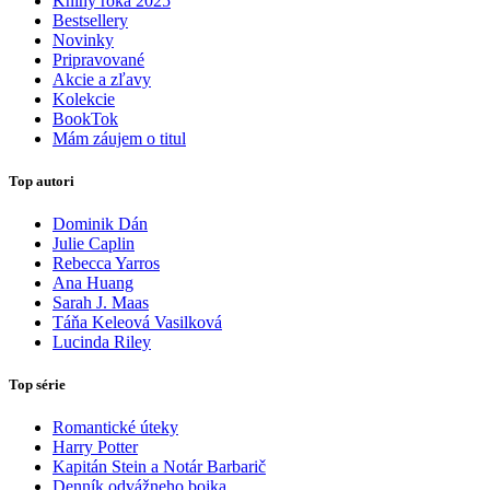
Knihy roka 2025
Bestsellery
Novinky
Pripravované
Akcie a zľavy
Kolekcie
BookTok
Mám záujem o titul
Top autori
Dominik Dán
Julie Caplin
Rebecca Yarros
Ana Huang
Sarah J. Maas
Táňa Keleová Vasilková
Lucinda Riley
Top série
Romantické úteky
Harry Potter
Kapitán Stein a Notár Barbarič
Denník odvážneho bojka