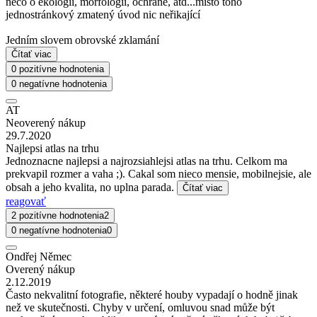
něco o ekologii, morfologii, ochraně, atd...místo toho
jednostránkový zmatený úvod nic neřikající
Jedním slovem obrovské zklamání
Čítať viac
0 pozitívne hodnotenia
0 negatívne hodnotenia
AT
Neoverený nákup
29.7.2020
Najlepsi atlas na trhu
Jednoznacne najlepsi a najrozsiahlejsi atlas na trhu. Celkom ma
prekvapil rozmer a vaha ;). Cakal som nieco mensie, mobilnejsie, ale
obsah a jeho kvalita, no uplna parada.
Čítať viac
reagovať
2 pozitívne hodnotenia
2
0 negatívne hodnotenia
0
Ondřej Němec
Overený nákup
2.12.2019
Často nekvalitní fotografie, některé houby vypadají o hodně jinak
než ve skutečnosti. Chyby v určení, omluvou snad může být