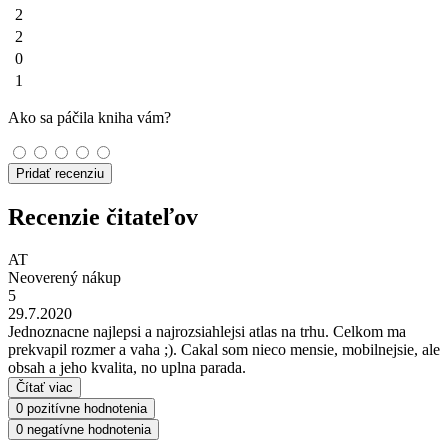
2
2
0
1
Ako sa páčila kniha vám?
Pridať recenziu
Recenzie čitateľov
AT
Neoverený nákup
5
29.7.2020
Jednoznacne najlepsi a najrozsiahlejsi atlas na trhu. Celkom ma
prekvapil rozmer a vaha ;). Cakal som nieco mensie, mobilnejsie, ale
obsah a jeho kvalita, no uplna parada.
Čítať viac
0 pozitívne hodnotenia
0 negatívne hodnotenia