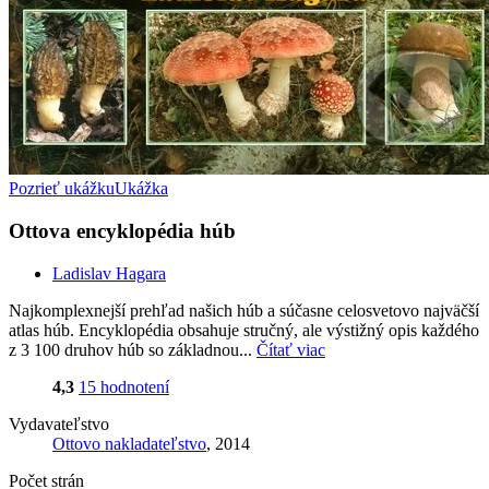
Pozrieť ukážku
Ukážka
Ottova encyklopédia húb
Ladislav Hagara
Najkomplexnejší prehľad našich húb a súčasne celosvetovo najväčší
atlas húb. Encyklopédia obsahuje stručný, ale výstižný opis každého
z 3 100 druhov húb so základnou...
Čítať viac
4,3
15 hodnotení
Vydavateľstvo
Ottovo nakladateľstvo
, 2014
Počet strán