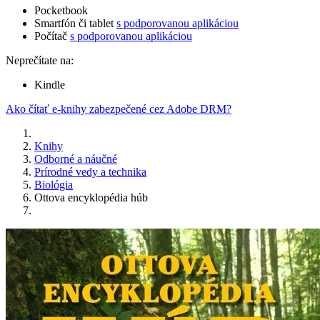
Pocketbook
Smartfón či tablet
s podporovanou aplikáciou
Počítač
s podporovanou aplikáciou
Neprečítate na:
Kindle
Ako čítať e-knihy zabezpečené cez Adobe DRM?
Knihy
Odborné a náučné
Prírodné vedy a technika
Biológia
Ottova encyklopédia húb