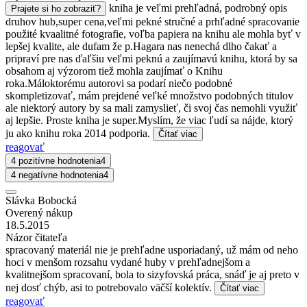
kniha je veľmi prehľadná, podrobný opis
Prajete si ho zobraziť?
druhov hub,super cena,veľmi pekné stručné a prhľadné spracovanie
použité kvaalitné fotografie, voľba papiera na knihu ale mohla byť v
lepšej kvalite, ale dufam že p.Hagara nas nenechá dlho čakať a
pripraví pre nas ďaľšiu veľmi peknú a zaujímavú knihu, ktorá by sa
obsahom aj výzorom tiež mohla zaujímať o Knihu
roka.Máloktorému autorovi sa podarí niečo podobné
skompletizovať, mám prejdené veľké množstvo podobných titulov
ale niektorý autory by sa mali zamyslieť, či svoj čas nemohli využiť
aj lepšie. Proste kniha je super.Myslím, že viac ľudí sa nájde, ktorý
ju ako knihu roka 2014 podporia.
Čítať viac
reagovať
4 pozitívne hodnotenia
4
4 negatívne hodnotenia
4
Slávka Bobocká
Overený nákup
18.5.2015
Názor čitateľa
spracovaný materiál nie je prehľadne usporiadaný, už mám od neho
hoci v menšom rozsahu vydané huby v prehľadnejšom a
kvalitnejšom spracovaní, bola to sizyfovská práca, snáď je aj preto v
nej dosť chýb, asi to potrebovalo väčší kolektív.
Čítať viac
reagovať