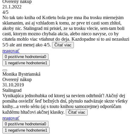
Overený nákup
21.1.2022
4/5
No tak tato kniha od Kotletu bola pre mna iba trosku miernejsim
sklamanim, asi aj vzhladom k tomu, ze prve tri casti som zhltol,
akoby nic. Stalingrad mi prisiel, ze sa trosku vlecie, sem-tam boli
casti, ktorym mozno chybala akcia, alebo nieco navyse, co by
citatela mohlo viac vtiahnut do deja. Kazdopadne si to asi nezasluzi
5/5 ale ani menej ako 4/5.
Čítať viac
reagovať
0 pozitívne hodnotenia
0
1 negatívne hodnotenie
1
Monika Bystrianská
Overený nákup
31.10.2019
Stalingrad
Vynikajúca jednohubka od ktorej sa neviem odtrhnúť! Akčný dej
pomáha osviežiť šeď bežných dní, plynulo nadväzuje skrze všetky
knihy...a vrelo sériu (aj s touto knihou samozrejme) odporúčam
každému hltačovi akčnej klasiky.
Čítať viac
reagovať
0 pozitívne hodnotenia
0
1 negatívne hodnotenie
1