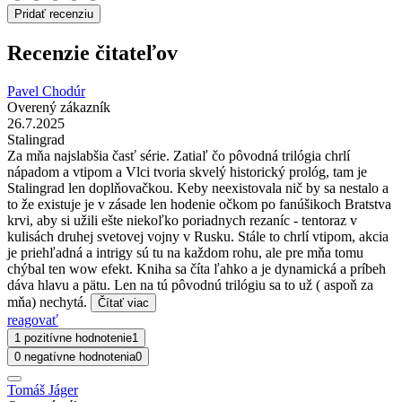
Pridať recenziu
Recenzie čitateľov
Pavel Chodúr
Overený zákazník
26.7.2025
Stalingrad
Za mňa najslabšia časť série. Zatiaľ čo pôvodná trilógia chrlí
nápadom a vtipom a Vlci tvoria skvelý historický prológ, tam je
Stalingrad len doplňovačkou. Keby neexistovala nič by sa nestalo a
to že existuje je v zásade len hodenie očkom po fanúšikoch Bratstva
krvi, aby si užili ešte niekoľko poriadnych rezaníc - tentoraz v
kulisách druhej svetovej vojny v Rusku. Stále to chrlí vtipom, akcia
je priehľadná a intrigy sú tu na každom rohu, ale pre mňa tomu
chýbal ten wow efekt. Kniha sa číta ľahko a je dynamická a príbeh
dáva hlavu a pätu. Len na tú pôvodnú trilógiu sa to už ( aspoň za
mňa) nechytá.
Čítať viac
reagovať
1 pozitívne hodnotenie
1
0 negatívne hodnotenia
0
Tomáš Jáger