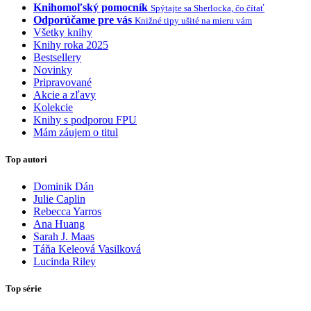
Knihomoľský pomocník
Spýtajte sa Sherlocka, čo čítať
Odporúčame pre vás
Knižné tipy ušité na mieru vám
Všetky knihy
Knihy roka 2025
Bestsellery
Novinky
Pripravované
Akcie a zľavy
Kolekcie
Knihy s podporou FPU
Mám záujem o titul
Top autori
Dominik Dán
Julie Caplin
Rebecca Yarros
Ana Huang
Sarah J. Maas
Táňa Keleová Vasilková
Lucinda Riley
Top série