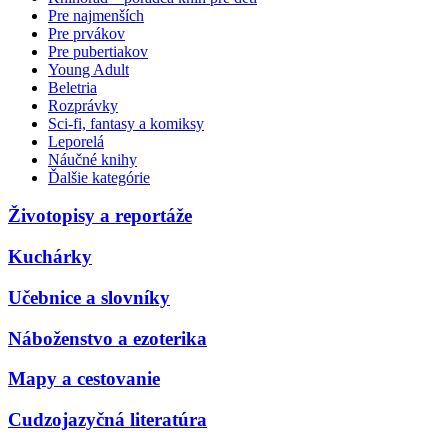
Pre najmenších
Pre prvákov
Pre pubertiakov
Young Adult
Beletria
Rozprávky
Sci-fi, fantasy a komiksy
Leporelá
Náučné knihy
Ďalšie kategórie
Životopisy a reportáže
Kuchárky
Učebnice a slovníky
Náboženstvo a ezoterika
Mapy a cestovanie
Cudzojazyčná literatúra