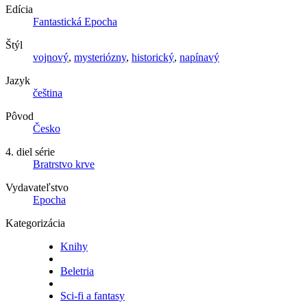
Edícia
Fantastická Epocha
Štýl
vojnový
,
mysteriózny
,
historický
,
napínavý
Jazyk
čeština
Pôvod
Česko
4. diel série
Bratrstvo krve
Vydavateľstvo
Epocha
Kategorizácia
Knihy
Beletria
Sci-fi a fantasy