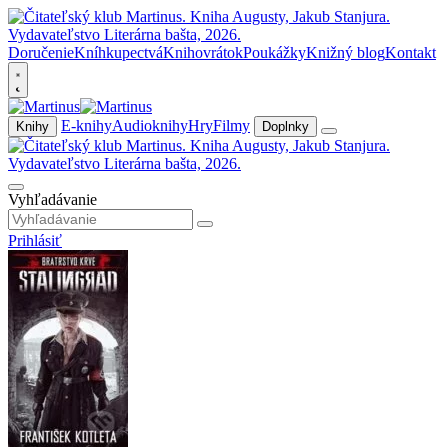
Doručenie
Kníhkupectvá
Knihovrátok
Poukážky
Knižný blog
Kontakt
E-knihy
Audioknihy
Hry
Filmy
Knihy
Doplnky
Vyhľadávanie
Prihlásiť