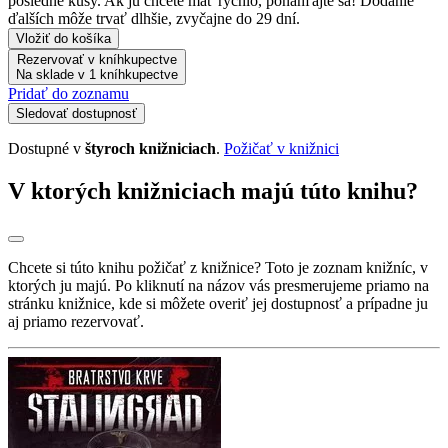
posledné kusy. Ak ju chcete mať rýchlo, ponáhľajte sa! Dodanie
ďalších môže trvať dlhšie, zvyčajne do 29 dní.
Vložiť do košíka
Rezervovať v kníhkupectve
Na sklade v 1 kníhkupectve
Pridať do zoznamu
Sledovať dostupnosť
Dostupné v
štyroch knižniciach
.
Požičať v knižnici
V ktorých knižniciach majú túto knihu?
Chcete si túto knihu požičať z knižnice? Toto je zoznam knižníc, v
ktorých ju majú. Po kliknutí na názov vás presmerujeme priamo na
stránku knižnice, kde si môžete overiť jej dostupnosť a prípadne ju
aj priamo rezervovať.