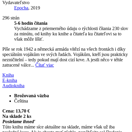
Vydavateľstvo
Epocha
, 2019
296 strán
5-6 hodín čítania
Vychádzame z priemerného údaju o rýchlosti čítania 230 slov
za minútu, od knihy ku knihe a čitateľa ku čitateľovi sa to
však môže líšiť.
Píše se rok 1942 a německá armáda vítězí na všech frontách i díky
speciálním vojákům ve svých řadách. Vojákům, kteří jsou prakticky
nezničitelní – tedy pokud mají dost cizí krve. A jestli něco v téhle
zatracené válce...
Čítať viac
Kniha
E-kniha
Audiokniha
Brožovaná väzba
Čeština
Cena:
13,70 €
Na sklade 2 ks
Posielame ihneď
Túto knihu máme síce aktuálne na sklade, máme však už iba