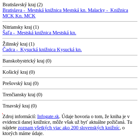
Bratislavský kraj (2)
Bratislava -
Mestská knižnica
Mestská kn.
Malacky -
Knižnica
MCK
Kn. MCK
Nitriansky kraj (1)
Šaľa -
Mestská knižnica
Mestská kn.
Žilinský kraj (1)
Čadca -
Kysucká knižnica
Kysucká kn.
Banskobystrický kraj (0)
Košický kraj (0)
Prešovský kraj (0)
Trenčiansky kraj (0)
Trnavský kraj (0)
Zdroj informácií:
Infogate.sk
. Údaje hovoria o tom, že kniha je v
evidencii danej knižnice, môže však už byť aktuálne požičaná. Tu
nájdete
zoznam všetkých viac ako 200 slovenských knižníc
, o
ktorých máme údaje.