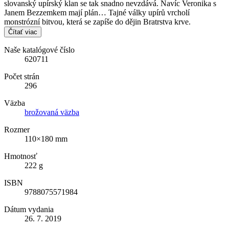
slovanský upírský klan se tak snadno nevzdává. Navíc Veronika s
Janem Bezzemkem mají plán… Tajné války upírů vrcholí
monstrózní bitvou, která se zapíše do dějin Bratrstva krve.
Čítať viac
Naše katalógové číslo
620711
Počet strán
296
Väzba
brožovaná väzba
Rozmer
110×180 mm
Hmotnosť
222 g
ISBN
9788075571984
Dátum vydania
26. 7. 2019