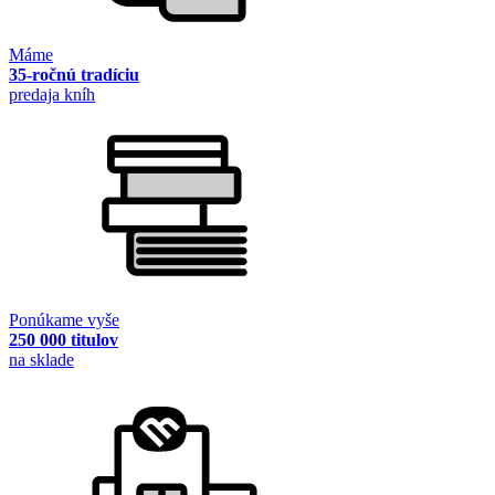
Máme
35-ročnú tradíciu
predaja kníh
Ponúkame vyše
250 000 titulov
na sklade