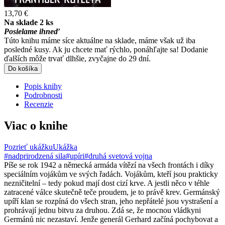
13,70 €
Na sklade 2 ks
Posielame ihneď
Túto knihu máme síce aktuálne na sklade, máme však už iba
posledné kusy. Ak ju chcete mať rýchlo, ponáhľajte sa! Dodanie
ďalších môže trvať dlhšie, zvyčajne do 29 dní.
Do košíka
Popis knihy
Podrobnosti
Recenzie
Viac o knihe
Pozrieť ukážku
Ukážka
#nadprirodzená sila
#upíri
#druhá svetová vojna
Píše se rok 1942 a německá armáda vítězí na všech frontách i díky
speciálním vojákům ve svých řadách. Vojákům, kteří jsou prakticky
nezničitelní – tedy pokud mají dost cizí krve. A jestli něco v téhle
zatracené válce skutečně teče proudem, je to právě krev. Germánský
upíří klan se rozpíná do všech stran, jeho nepřátelé jsou vystrašení a
prohrávají jednu bitvu za druhou. Zdá se, že mocnou vládkyni
Germánů nic nezastaví. Jenže generál Gerhard začíná pochybovat a