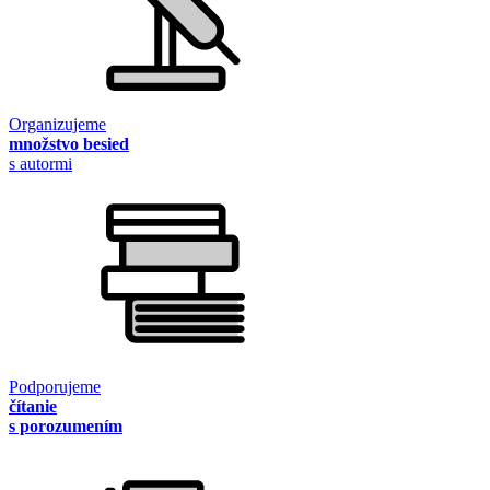
Organizujeme
množstvo besied
s autormi
Podporujeme
čítanie
s porozumením