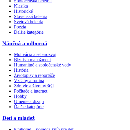
Spoločenská beletria
Klasika
Historické
Slovenská beletria
Svetová beletria
Poézia
Ďalšie kategórie
Náučná a odborná
Motivácia a sebarozvoj
Biznis a manažment
Humanitné a spoločenské vedy
História
Životopisy a reportáže
Vzťahy a rodina
Zdravie a životný štýl
Počítače a internet
Hobby
Umenie a dizajn
Ďalšie kategórie
Deti a mládež
Knihorad – poradca kníh pre deti