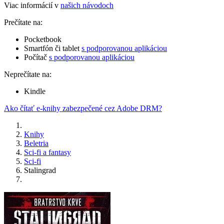
Viac informácií v
našich návodoch
Prečítate na:
Pocketbook
Smartfón či tablet
s podporovanou aplikáciou
Počítač
s podporovanou aplikáciou
Neprečítate na:
Kindle
Ako čítať e-knihy zabezpečené cez Adobe DRM?
Knihy
Beletria
Sci-fi a fantasy
Sci-fi
Stalingrad