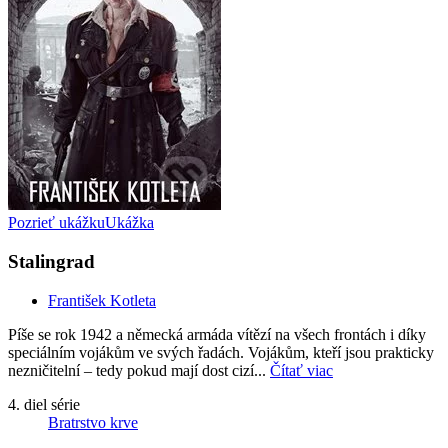
Pozrieť ukážku
Ukážka
Stalingrad
František Kotleta
Píše se rok 1942 a německá armáda vítězí na všech frontách i díky
speciálním vojákům ve svých řadách. Vojákům, kteří jsou prakticky
nezničitelní – tedy pokud mají dost cizí...
Čítať viac
4. diel série
Bratrstvo krve