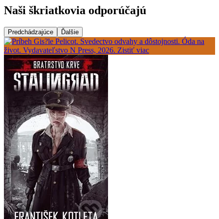
Naši škriatkovia odporúčajú
Predchádzajúce
Ďalšie