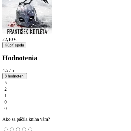
22,10 €
Kúpiť spolu
Hodnotenia
4,5
/ 5
8 hodnotení
5
2
1
0
0
Ako sa páčila kniha vám?