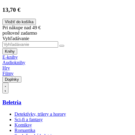
13,70 €
Vložiť do košíka
Pri nákupe nad 49 €
poštovné zadarmo
Vyhľadávanie
Knihy
E-knihy
Audioknihy
Hry
Filmy
Doplnky
Beletria
Detektívky, trilery a horory
Sci-fi a fantasy
Komiksy
Romantika