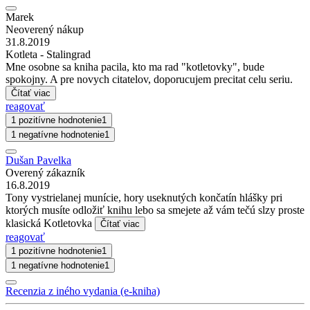
Marek
Neoverený nákup
31.8.2019
Kotleta - Stalingrad
Mne osobne sa kniha pacila, kto ma rad "kotletovky", bude
spokojny. A pre novych citatelov, doporucujem precitat celu seriu.
Čítať viac
reagovať
1 pozitívne hodnotenie
1
1 negatívne hodnotenie
1
Dušan Pavelka
Overený zákazník
16.8.2019
Tony vystrielanej munície, hory useknutých končatín hlášky pri
ktorých musíte odložiť knihu lebo sa smejete až vám tečú slzy proste
klasická Kotletovka
Čítať viac
reagovať
1 pozitívne hodnotenie
1
1 negatívne hodnotenie
1
Recenzia z iného vydania (e-kniha)