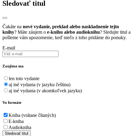
Sledovať titul
Čakáte na
nové vydanie, preklad alebo naskladnenie tejto
knihy
? Máte záujem o
e-knihu alebo audioknihu
? Sledujte titul a
pošleme vám upozornenie, keď niečo z toho pridáme do ponuky.
E-mail
Zaujíma ma
len toto vydanie
aj iné vydania (v jazyku čeština)
aj iné vydania (v akomkoľvek jazyku)
Vo formáte
Kniha (vrátane čítaných)
E-kniha
Audiokniha
Sledovať titul