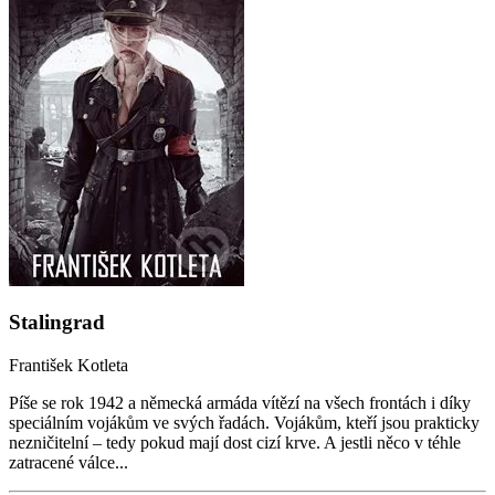
Stalingrad
František Kotleta
Píše se rok 1942 a německá armáda vítězí na všech frontách i díky
speciálním vojákům ve svých řadách. Vojákům, kteří jsou prakticky
nezničitelní – tedy pokud mají dost cizí krve. A jestli něco v téhle
zatracené válce...