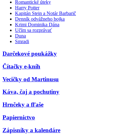
Romantické úteky
Harry Potter
Kapitán Stein a Notár Barbarič
Denník odvážneho bojka
Krimi Dominika Dána
Učím sa rozprávať
Duna
Smradi
Darčekové poukážky
Čítačky e-kníh
Vecičky od Martinusu
Káva, čaj a pochutiny
Hrnčeky a fľaše
Papiernictvo
Zápisníky a kalendáre