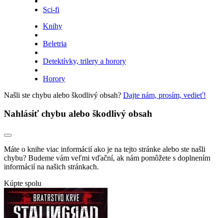
Sci-fi
Knihy
Beletria
Detektívky, trilery a horory
Horory
Našli ste chybu alebo škodlivý obsah?
Dajte nám, prosím, vedieť!
Nahlásiť chybu alebo škodlivý obsah
Máte o knihe viac informácií ako je na tejto stránke alebo ste našli
chybu? Budeme vám veľmi vďační, ak nám pomôžete s doplnením
informácií na našich stránkach.
Kúpte spolu