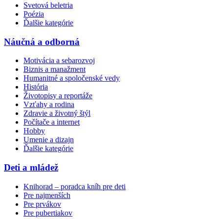
Svetová beletria
Poézia
Ďalšie kategórie
Náučná a odborná
Motivácia a sebarozvoj
Biznis a manažment
Humanitné a spoločenské vedy
História
Životopisy a reportáže
Vzťahy a rodina
Zdravie a životný štýl
Počítače a internet
Hobby
Umenie a dizajn
Ďalšie kategórie
Deti a mládež
Knihorad – poradca kníh pre deti
Pre najmenších
Pre prvákov
Pre pubertiakov