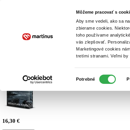
Doručenie
Kníhkupectvá
Knihovrátok
Poukážky
Knižný blog
Kontakt
Môžeme pracovať s cooki
Aby sme vedeli, ako sa na 
zbierame cookies. Niektor
E-knihy
Audioknihy
Hry
Filmy
Knihy
Doplnky
toho používame analytické
vás zlepšovať. Personaliz
Vyhľadávanie
Marketingové cookies nám 
tretími stranami. Veľmi b
Prihlásiť
Výber
Potrebné
P
súhlasu
16,30 €