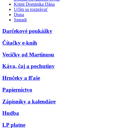
Krimi Dominika Dána
Učím sa rozprávať
Duna
Smradi
Darčekové poukážky
Čítačky e-kníh
Vecičky od Martinusu
Káva, čaj a pochutiny
Hrnčeky a fľaše
Papiernictvo
Zápisníky a kalendáre
Hudba
LP platne