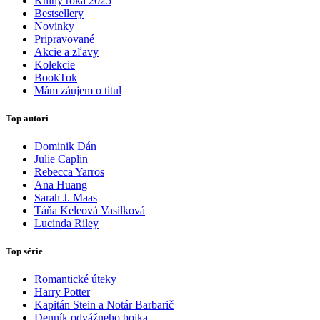
Knihy roka 2025
Bestsellery
Novinky
Pripravované
Akcie a zľavy
Kolekcie
BookTok
Mám záujem o titul
Top autori
Dominik Dán
Julie Caplin
Rebecca Yarros
Ana Huang
Sarah J. Maas
Táňa Keleová Vasilková
Lucinda Riley
Top série
Romantické úteky
Harry Potter
Kapitán Stein a Notár Barbarič
Denník odvážneho bojka