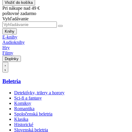
Vložiť do košíka
Pri nákupe nad 49 €
poštovné zadarmo
Vyhľadávanie
Knihy
E-knihy
Audioknihy
Hry
Filmy
Doplnky
Beletria
Detektívky, trilery a horory
Sci-fi a fantasy
Komiksy
Romantika
Spoločenská beletria
Klasika
Historické
Slovenská beletria