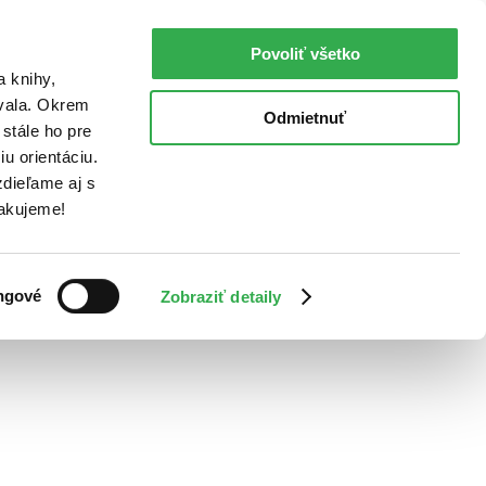
Povoliť všetko
a knihy,
ovala. Okrem
Odmietnuť
stále ho pre
u orientáciu.
dieľame aj s
Ďakujeme!
ngové
Zobraziť detaily