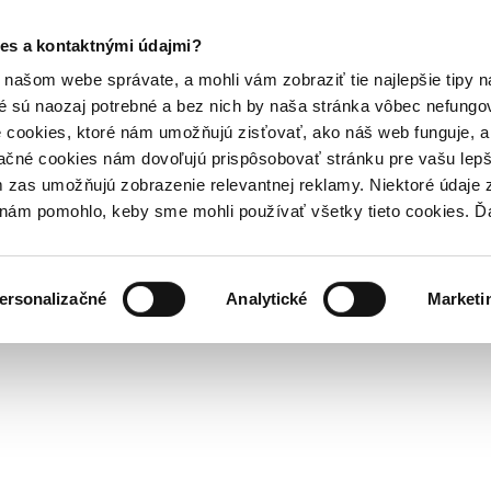
es a kontaktnými údajmi?
našom webe správate, a mohli vám zobraziť tie najlepšie tipy n
é sú naozaj potrebné a bez nich by naša stránka vôbec nefung
 cookies, ktoré nám umožňujú zisťovať, ako náš web funguje, a 
ačné cookies nám dovoľujú prispôsobovať stránku pre vašu lepši
zas umožňujú zobrazenie relevantnej reklamy. Niektoré údaje z
y nám pomohlo, keby sme mohli používať všetky tieto cookies. 
ersonalizačné
Analytické
Marketi