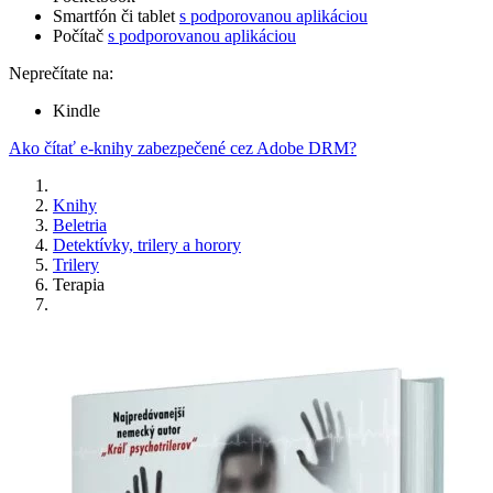
Smartfón či tablet
s podporovanou aplikáciou
Počítač
s podporovanou aplikáciou
Neprečítate na:
Kindle
Ako čítať e-knihy zabezpečené cez Adobe DRM?
Knihy
Beletria
Detektívky, trilery a horory
Trilery
Terapia