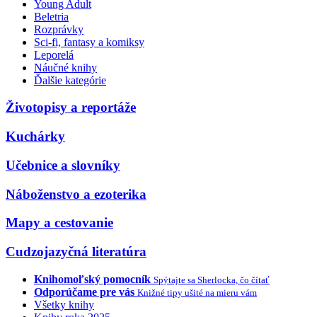
Young Adult
Beletria
Rozprávky
Sci-fi, fantasy a komiksy
Leporelá
Náučné knihy
Ďalšie kategórie
Životopisy a reportáže
Kuchárky
Učebnice a slovníky
Náboženstvo a ezoterika
Mapy a cestovanie
Cudzojazyčná literatúra
Knihomoľský pomocník
Spýtajte sa Sherlocka, čo čítať
Odporúčame pre vás
Knižné tipy ušité na mieru vám
Všetky knihy