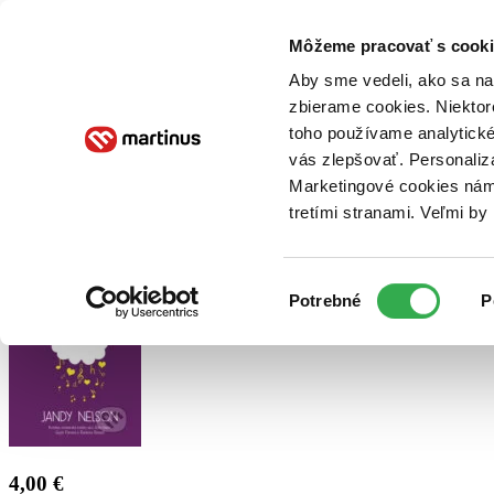
Doručenie
Kníhkupectvá
Knihovrátok
Poukážky
Knižný blog
Kontakt
Môžeme pracovať s cooki
Aby sme vedeli, ako sa na 
zbierame cookies. Niektor
E-knihy
Audioknihy
Hry
Filmy
Knihy
Doplnky
toho používame analytické
vás zlepšovať. Personaliz
Vyhľadávanie
Marketingové cookies nám 
tretími stranami. Veľmi b
Prihlásiť
Výber
Potrebné
P
súhlasu
4,00 €