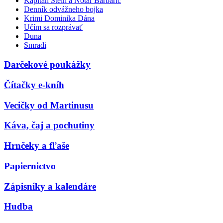
Kapitán Stein a Notár Barbarič
Denník odvážneho bojka
Krimi Dominika Dána
Učím sa rozprávať
Duna
Smradi
Darčekové poukážky
Čítačky e-kníh
Vecičky od Martinusu
Káva, čaj a pochutiny
Hrnčeky a fľaše
Papiernictvo
Zápisníky a kalendáre
Hudba