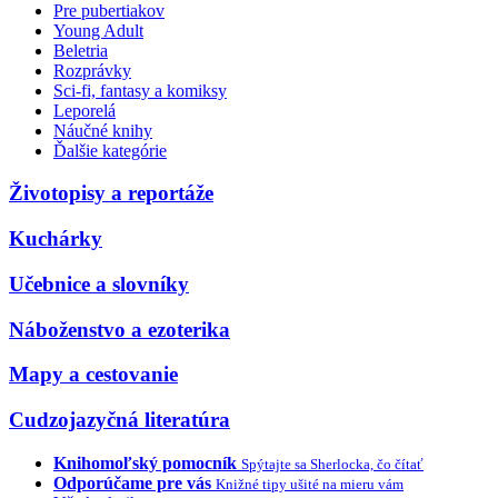
Pre pubertiakov
Young Adult
Beletria
Rozprávky
Sci-fi, fantasy a komiksy
Leporelá
Náučné knihy
Ďalšie kategórie
Životopisy a reportáže
Kuchárky
Učebnice a slovníky
Náboženstvo a ezoterika
Mapy a cestovanie
Cudzojazyčná literatúra
Knihomoľský pomocník
Spýtajte sa Sherlocka, čo čítať
Odporúčame pre vás
Knižné tipy ušité na mieru vám