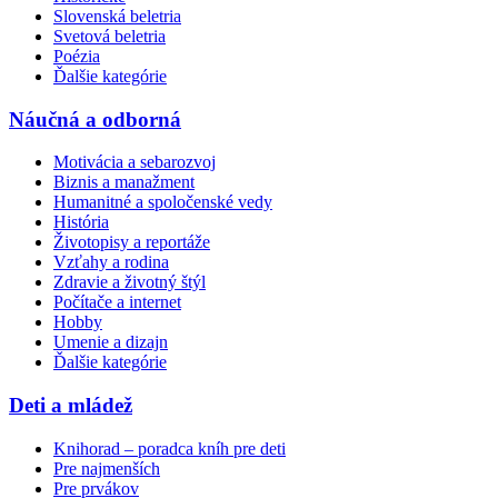
Slovenská beletria
Svetová beletria
Poézia
Ďalšie kategórie
Náučná a odborná
Motivácia a sebarozvoj
Biznis a manažment
Humanitné a spoločenské vedy
História
Životopisy a reportáže
Vzťahy a rodina
Zdravie a životný štýl
Počítače a internet
Hobby
Umenie a dizajn
Ďalšie kategórie
Deti a mládež
Knihorad – poradca kníh pre deti
Pre najmenších
Pre prvákov