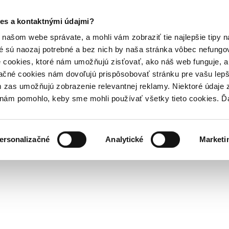
es a kontaktnými údajmi?
našom webe správate, a mohli vám zobraziť tie najlepšie tipy n
é sú naozaj potrebné a bez nich by naša stránka vôbec nefung
 cookies, ktoré nám umožňujú zisťovať, ako náš web funguje, a 
ačné cookies nám dovoľujú prispôsobovať stránku pre vašu lepši
zas umožňujú zobrazenie relevantnej reklamy. Niektoré údaje z
y nám pomohlo, keby sme mohli používať všetky tieto cookies. 
ersonalizačné
Analytické
Marketi