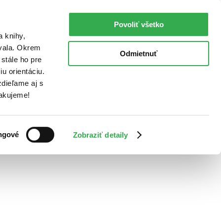
Povoliť všetko
a knihy,
ovala. Okrem
Odmietnuť
stále ho pre
u orientáciu.
dieľame aj s
Ďakujeme!
ngové
Zobraziť detaily