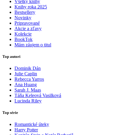
Všetky knihy
Knihy roka 2025
Bestsellery
Novinky
Pripravované
Akcie a zľavy
Kolekcie
BookTok
Mám záujem o titul
Top autori
Dominik Dán
Julie Caplin
Rebecca Yarros
Ana Huang
Sarah J. Maas
Táňa Keleová Vasilková
Lucinda Riley
Top série
Romantické úteky
Harry Potter