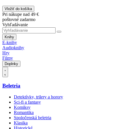
Vložiť do košíka
Pri nákupe nad 49 €
poštovné zadarmo
Vyhľadávanie
Knihy
E-knihy
Audioknihy
Hry
Filmy
Doplnky
Beletria
Detektívky, trilery a horory
Sci-fi a fantasy
Komiksy
Romantika
Spoločenská beletria
Klasika
Historické