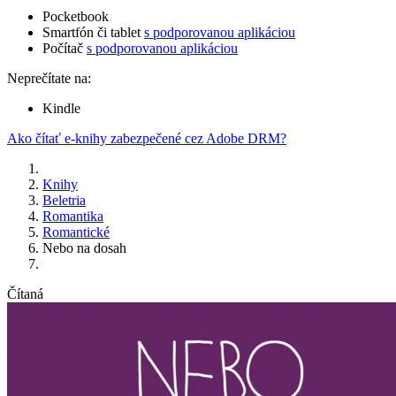
Pocketbook
Smartfón či tablet
s podporovanou aplikáciou
Počítač
s podporovanou aplikáciou
Neprečítate na:
Kindle
Ako čítať e-knihy zabezpečené cez Adobe DRM?
Knihy
Beletria
Romantika
Romantické
Nebo na dosah
Čítaná