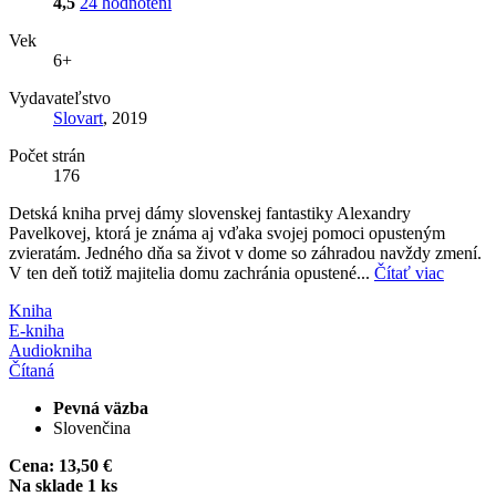
4,5
24 hodnotení
Vek
6+
Vydavateľstvo
Slovart
, 2019
Počet strán
176
Detská kniha prvej dámy slovenskej fantastiky Alexandry
Pavelkovej, ktorá je známa aj vďaka svojej pomoci opusteným
zvieratám. Jedného dňa sa život v dome so záhradou navždy zmení.
V ten deň totiž majitelia domu zachránia opustené...
Čítať viac
Kniha
E-kniha
Audiokniha
Čítaná
Pevná väzba
Slovenčina
Cena:
13,50 €
Na sklade 1 ks