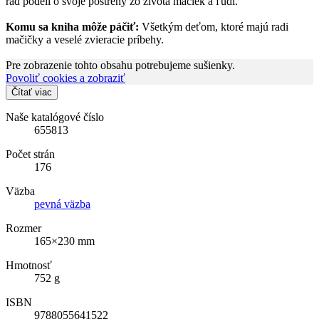
rád podelí o svoje postrehy zo života mačiek a ľudí.
Komu sa kniha môže páčiť:
Všetkým deťom, ktoré majú radi
mačičky a veselé zvieracie príbehy.
Pre zobrazenie tohto obsahu potrebujeme sušienky.
Povoliť cookies a zobraziť
Čítať viac
Naše katalógové číslo
655813
Počet strán
176
Väzba
pevná väzba
Rozmer
165×230 mm
Hmotnosť
752 g
ISBN
9788055641522