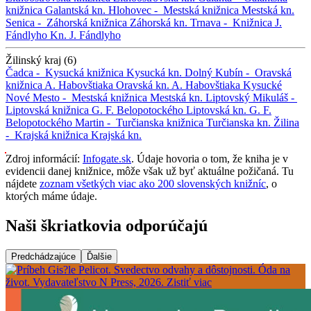
knižnica
Galantská kn.
Hlohovec -
Mestská knižnica
Mestská kn.
Senica -
Záhorská knižnica
Záhorská kn.
Trnava -
Knižnica J.
Fándlyho
Kn. J. Fándlyho
Žilinský kraj (6)
Čadca -
Kysucká knižnica
Kysucká kn.
Dolný Kubín -
Oravská
knižnica A. Habovštiaka
Oravská kn. A. Habovštiaka
Kysucké
Nové Mesto -
Mestská knižnica
Mestská kn.
Liptovský Mikuláš -
Liptovská knižnica G. F. Belopotockého
Liptovská kn. G. F.
Belopotockého
Martin -
Turčianska knižnica
Turčianska kn.
Žilina
-
Krajská knižnica
Krajská kn.
Zdroj informácií:
Infogate.sk
. Údaje hovoria o tom, že kniha je v
evidencii danej knižnice, môže však už byť aktuálne požičaná. Tu
nájdete
zoznam všetkých viac ako 200 slovenských knižníc
, o
ktorých máme údaje.
Naši škriatkovia odporúčajú
Predchádzajúce
Ďalšie