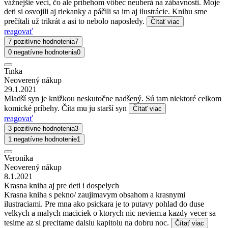
vážnejšie veci, čo ale príbehom vôbec neuberá na zábavnosti. Moje
deti si osvojili aj riekanky a páčili sa im aj ilustrácie. Knihu sme
prečítali už trikrát a asi to nebolo naposledy.
Čítať viac
reagovať
7 pozitívne hodnotenia
7
0 negatívne hodnotenia
0
Tinka
Neoverený nákup
29.1.2021
Mladší syn je knižkou neskutočne nadšený. Sú tam niektoré celkom
komické príbehy. Číta mu ju starší syn
Čítať viac
reagovať
3 pozitívne hodnotenia
3
1 negatívne hodnotenie
1
Veronika
Neoverený nákup
8.1.2021
Krasna kniha aj pre deti i dospelych
Krasna kniha s pekno/ zaujimavym obsahom a krasnymi
ilustraciami. Pre mna ako psickara je to putavy pohlad do duse
velkych a malych maciciek o ktorych nic neviem.a kazdy vecer sa
tesime az si precitame dalsiu kapitolu na dobru noc.
Čítať viac