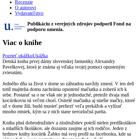
Recenzie
O autorovi
Vydavateľstvo
Publikáciu z verejných zdrojov podporil Fond na
podporu umenia.
Viac o knihe
Pozrieť ukážku
Ukážka
Detská kniha prvej dámy slovenskej fantastiky Alexandry
Pavelkovej, ktorá je známa aj vďaka svojej pomoci opusteným
zvieratám.
Jedného dňa sa život v dome so záhradou navždy zmení. V ten deň
totiž majitelia domu zachránia opustené mačiatka a zoberú ich k
sebe. Postarať sa o ne však nie je jednoduché, pretože dvaja malí
kocúrikovia sú veľmi chorí. Osirelé mačiatka aj staršie mačky, ktoré
už v dome žili, budú musieť preliezť veľa prekážok a vylízať
mnoho misiek, kým sa z nich stane nerozlučná partia.
Kniha plná dobrodružstiev a zlodružstiev poteší nielen predškolákov
a mladších školákov, ale dozaista zaujme aj ich rodičov. Jeden z
hrdinov knihy kocúrik Žabko má svoj profil na facebooku, kde sa