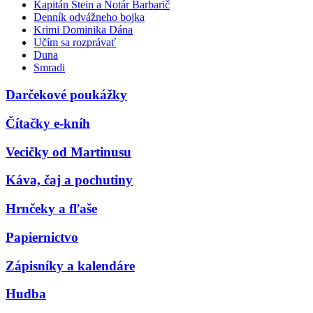
Kapitán Stein a Notár Barbarič
Denník odvážneho bojka
Krimi Dominika Dána
Učím sa rozprávať
Duna
Smradi
Darčekové poukážky
Čítačky e-kníh
Vecičky od Martinusu
Káva, čaj a pochutiny
Hrnčeky a fľaše
Papiernictvo
Zápisníky a kalendáre
Hudba