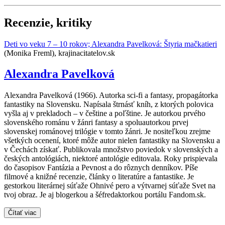
Recenzie, kritiky
Deti vo veku 7 – 10 rokov; Alexandra Pavelková: Štyria mačkatieri
(Monika Freml), krajinacitatelov.sk
Alexandra Pavelková
Alexandra Pavelková (1966). Autorka sci-fi a fantasy, propagátorka
fantastiky na Slovensku. Napísala štrnásť kníh, z ktorých polovica
vyšla aj v prekladoch – v češtine a poľštine. Je autorkou prvého
slovenského románu v žánri fantasy a spoluautorkou prvej
slovenskej románovej trilógie v tomto žánri. Je nositeľkou zrejme
všetkých ocenení, ktoré môže autor nielen fantastiky na Slovensku a
v Čechách získať. Publikovala množstvo poviedok v slovenských a
českých antológiách, niektoré antológie editovala. Roky prispievala
do časopisov Fantázia a Pevnost a do rôznych denníkov. Píše
filmové a knižné recenzie, články o literatúre a fantastike. Je
gestorkou literárnej súťaže Ohnivé pero a výtvarnej súťaže Svet na
tvoj obraz. Je aj blogerkou a šéfredaktorkou portálu Fandom.sk.
Čítať viac