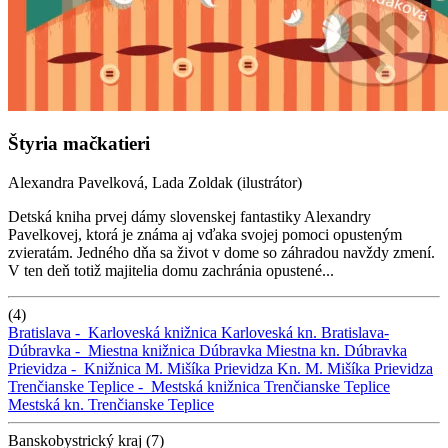
Štyria mačkatieri
Alexandra Pavelková, Lada Zoldak (ilustrátor)
Detská kniha prvej dámy slovenskej fantastiky Alexandry
Pavelkovej, ktorá je známa aj vďaka svojej pomoci opusteným
zvieratám. Jedného dňa sa život v dome so záhradou navždy zmení.
V ten deň totiž majitelia domu zachránia opustené...
(4)
Bratislava -
Karloveská knižnica
Karloveská kn.
Bratislava-
Dúbravka -
Miestna knižnica Dúbravka
Miestna kn. Dúbravka
Prievidza -
Knižnica M. Mišíka Prievidza
Kn. M. Mišíka Prievidza
Trenčianske Teplice -
Mestská knižnica Trenčianske Teplice
Mestská kn. Trenčianske Teplice
Banskobystrický kraj (7)