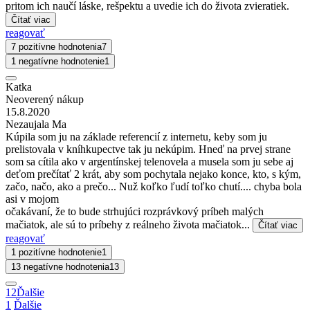
pritom ich naučí láske, rešpektu a uvedie ich do života zvieratiek.
Čítať viac
reagovať
7 pozitívne hodnotenia
7
1 negatívne hodnotenie
1
Katka
Neoverený nákup
15.8.2020
Nezaujala Ma
Kúpila som ju na základe referencií z internetu, keby som ju
prelistovala v kníhkupectve tak ju nekúpim. Hneď na prvej strane
som sa cítila ako v argentínskej telenovela a musela som ju sebe aj
deťom prečítať 2 krát, aby som pochytala nejako konce, kto, s kým,
začo, načo, ako a prečo... Nuž koľko ľudí toľko chutí.... chyba bola
asi v mojom
očakávaní, že to bude strhujúci rozprávkový príbeh malých
mačiatok, ale sú to príbehy z reálneho života mačiatok...
Čítať viac
reagovať
1 pozitívne hodnotenie
1
13 negatívne hodnotenia
13
1
2
Ďalšie
1
Ďalšie