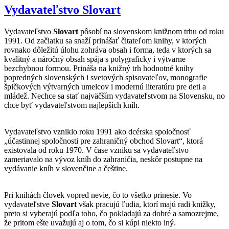
Vydavateľstvo Slovart
Vydavateľstvo
Slovart
pôsobí na slovenskom knižnom trhu od roku
1991. Od začiatku sa snaží prinášať čitateľom knihy, v ktorých
rovnako dôležitú úlohu zohráva obsah i forma, teda v ktorých sa
kvalitný a náročný obsah spája s polygraficky i výtvarne
bezchybnou formou. Prináša na knižný trh hodnotné knihy
popredných slovenských i svetových spisovateľov, monografie
špičkových výtvarných umelcov i modernú literatúru pre deti a
mládež. Nechce sa stať najväčším vydavateľstvom na Slovensku, no
chce byť vydavateľstvom najlepších kníh.
Vydavateľstvo vzniklo roku 1991 ako dcérska spoločnosť
„účastinnej spoločnosti pre zahraničný obchod Slovart“, ktorá
existovala od roku 1970. V čase vzniku sa vydavateľstvo
zameriavalo na vývoz kníh do zahraničia, neskôr postupne na
vydávanie kníh v slovenčine a češtine.
Pri knihách človek vopred nevie, čo to všetko prinesie. Vo
vydavateľstve
Slovart
však pracujú ľudia, ktorí majú radi knižky,
preto si vyberajú podľa toho, čo pokladajú za dobré a samozrejme,
že pritom ešte uvažujú aj o tom, čo si kúpi niekto iný.