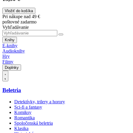
Vložiť do košíka
Pri nákupe nad 49 €
poštovné zadarmo
Vyhľadávanie
Knihy
E-knihy
Audioknihy
Hry
Filmy
Doplnky
Beletria
Detektívky, trilery a horory
Sci-fi a fantasy
Komiksy
Romantika
Spoločenská beletria
Klasika