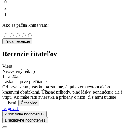
0
2
1
Ako sa páčila kniha vám?
Pridať recenziu
Recenzie čitateľov
Viera
Neoverený nákup
1.12.2025
Láska na prvé prečítanie
Od prvej strany vás kniha zaujme, či pútavým textom alebo
krásnymi obrázkami. Úžasné príhody, plné lásky, ponaučenia ale i
vtipu. Ak máte radi zvieratká a príbehy o nich, či s nimi budete
nadšení.
Čítať viac
reagovať
2 pozitívne hodnotenia
2
1 negatívne hodnotenie
1