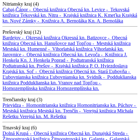
Nitriansky kraj (4)
Cabaj-Čápor -
Obecná knižnica
Obecná kn.
Levice -
Tekovská
knižnica
Tekovská kn.
Nitra -
Krajská knižnica K. Kmeťka
Krajská
kn.
Nové Zámky -
Knižnica A. Bernoláka
Kn. A. Bernoláka
Prešovský kraj (12)
Bardejov -
Okresná knižnica
Okresná kn.
Batizovce -
Obecná
knižnica
Obecná kn.
Hanušovce nad Topľou -
Mestská knižnica
Mestská kn.
Humenné -
Vihorlatská knižnica
Vihorlatská kn.
Jarovnice -
Obecná knižnica
Obecná kn.
Levoča -
Knižnica J.
Henkela
Kn. J. Henkela
Poprad -
Podtatranská knižnica
Podtatranská kn.
Prešov -
Krajská knižnica P. O. Hviezdoslava
Krajská kn.
Soľ -
Obecná knižnica
Obecná kn.
Stará Ľubovňa -
Ľubovnianska knižnica
Ľubovnianska kn.
Svidník -
Podduklianska
knižnica
Podduklianska kn.
Vranov nad Topľou -
Hornozemplínska knižnica
Hornozemplínska kn.
Trenčiansky kraj (3)
Prievidza -
Hornonitrianska knižnica
Hornonitrianska kn.
Púchov -
Mestská knižnica
Mestská kn.
Trenčín -
Verejná knižnica Michala
Rešetku
Verejná kn. M. Rešetku
Trnavský kraj (6)
Dolná Krupá -
Obecná knižnica
Obecná kn.
Dunajská Streda -
Žitnoostrovská knižnica
Žitnoostrovská kn.
Galanta -
Galantská