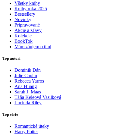
Všetky knihy
Knihy roka 2025
Bestsellery
Novinky
Pripravované
Akcie a zľavy
Kolekcie
BookTok
Mám záujem o titul
Top autori
Dominik Dán
Julie Caplin
Rebecca Yarros
Ana Huang
Sarah J. Maas
Táňa Keleová Vasilková
Lucinda Riley
Top série
Romantické úteky
Harry Potter