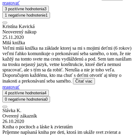
reagovať
3 pozitívne hodnotenia
3
1 negatívne hodnotenie
1
Kristína Kavická
Neoverený nákup
25.11.2020
Milá knižka
Veľmi milá knižka na základe ktorej sa mi s mojimi deťmi (6 rokov)
veľmi ľahko komunikuje o prekonávaní seba samého, o tom, že nie
každý na tomto svete ma cestu vydláždenú a pod. Sem tam narážam
na trosku nejasný jazyk, vetne konštrukcie, ktoré dieťa nemusi
spracovať, ale s tým sa da robiť. Nerušia a nie je toho veľa.
Doporučujem každému, kto ma chuť s deťmi otvoriť aj témy o
inakosti a prekonávaní seba samého.
Čítať viac
reagovať
4 pozitívne hodnotenia
4
0 negatívne hodnotenia
0
Slávka K.
Overený zákazník
26.10.2020
Kniha o pocitoch a láske k zvieratám
Príjemne napísaná kniha pre deti, ktorá im ukáže svet zvierat a