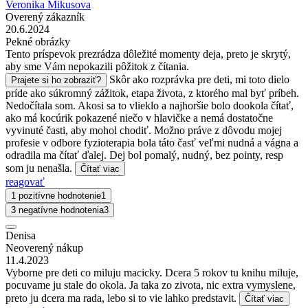
Veronika Mikusova
Overený zákazník
20.6.2024
Pekné obrázky
Tento príspevok prezrádza dôležité momenty deja, preto je skrytý,
aby sme Vám nepokazili pôžitok z čítania.
Skôr ako rozprávka pre deti, mi toto dielo
Prajete si ho zobraziť?
príde ako súkromný zážitok, etapa života, z ktorého mal byť príbeh.
Nedočítala som. Akosi sa to vlieklo a najhoršie bolo dookola čítať,
ako má kocúrik pokazené niečo v hlavičke a nemá dostatočne
vyvinuté časti, aby mohol chodiť. Možno práve z dôvodu mojej
profesie v odbore fyzioterapia bola táto časť veľmi nudná a vágna a
odradila ma čítať ďalej. Dej bol pomalý, nudný, bez pointy, resp
som ju nenašla.
Čítať viac
reagovať
1 pozitívne hodnotenie
1
3 negatívne hodnotenia
3
Denisa
Neoverený nákup
11.4.2023
Vyborne pre deti co miluju macicky. Dcera 5 rokov tu knihu miluje,
pocuvame ju stale do okola. Ja taka zo zivota, nic extra vymyslene,
preto ju dcera ma rada, lebo si to vie lahko predstavit.
Čítať viac