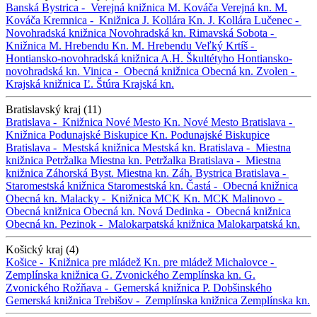
Banská Bystrica -
Verejná knižnica M. Kováča
Verejná kn. M.
Kováča
Kremnica -
Knižnica J. Kollára
Kn. J. Kollára
Lučenec -
Novohradská knižnica
Novohradská kn.
Rimavská Sobota -
Knižnica M. Hrebendu
Kn. M. Hrebendu
Veľký Krtíš -
Hontiansko-novohradská knižnica A.H. Škultétyho
Hontiansko-
novohradská kn.
Vinica -
Obecná knižnica
Obecná kn.
Zvolen -
Krajská knižnica Ľ. Štúra
Krajská kn.
Bratislavský kraj (11)
Bratislava -
Knižnica Nové Mesto
Kn. Nové Mesto
Bratislava -
Knižnica Podunajské Biskupice
Kn. Podunajské Biskupice
Bratislava -
Mestská knižnica
Mestská kn.
Bratislava -
Miestna
knižnica Petržalka
Miestna kn. Petržalka
Bratislava -
Miestna
knižnica Záhorská Byst.
Miestna kn. Záh. Bystrica
Bratislava -
Staromestská knižnica
Staromestská kn.
Častá -
Obecná knižnica
Obecná kn.
Malacky -
Knižnica MCK
Kn. MCK
Malinovo -
Obecná knižnica
Obecná kn.
Nová Dedinka -
Obecná knižnica
Obecná kn.
Pezinok -
Malokarpatská knižnica
Malokarpatská kn.
Košický kraj (4)
Košice -
Knižnica pre mládež
Kn. pre mládež
Michalovce -
Zemplínska knižnica G. Zvonického
Zemplínska kn. G.
Zvonického
Rožňava -
Gemerská knižnica P. Dobšinského
Gemerská knižnica
Trebišov -
Zemplínska knižnica
Zemplínska kn.