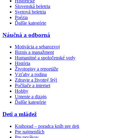
Historické
Slovenská beletria
Svetová beletria
Poézia
Ďalšie kategórie
Náučná a odborná
Motivácia a sebarozvoj
Biznis a manažment
Humanitné a spoločenské vedy
História
Životopisy a reportáže
Vzťahy a rodina
Zdravie a životný štýl
Počítače a internet
Hobby
Umenie a dizajn
Ďalšie kategórie
Deti a mládež
Knihorad – poradca kníh pre deti
Pre najmenších
Pre prvákov