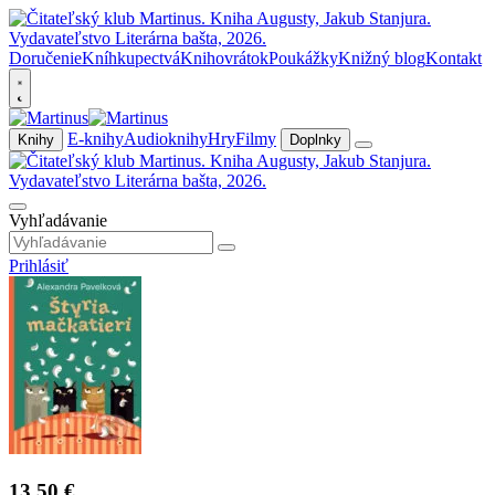
Doručenie
Kníhkupectvá
Knihovrátok
Poukážky
Knižný blog
Kontakt
E-knihy
Audioknihy
Hry
Filmy
Knihy
Doplnky
Vyhľadávanie
Prihlásiť
13,50 €