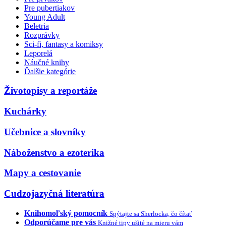
Pre pubertiakov
Young Adult
Beletria
Rozprávky
Sci-fi, fantasy a komiksy
Leporelá
Náučné knihy
Ďalšie kategórie
Životopisy a reportáže
Kuchárky
Učebnice a slovníky
Náboženstvo a ezoterika
Mapy a cestovanie
Cudzojazyčná literatúra
Knihomoľský pomocník
Spýtajte sa Sherlocka, čo čítať
Odporúčame pre vás
Knižné tipy ušité na mieru vám