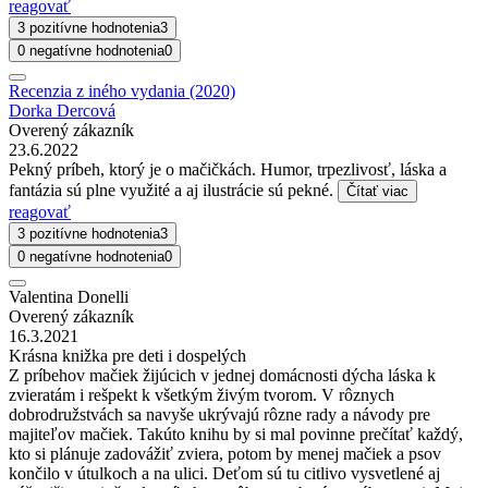
reagovať
3 pozitívne hodnotenia
3
0 negatívne hodnotenia
0
Recenzia z iného vydania (2020)
Dorka Dercová
Overený zákazník
23.6.2022
Pekný príbeh, ktorý je o mačičkách. Humor, trpezlivosť, láska a
fantázia sú plne využité a aj ilustrácie sú pekné.
Čítať viac
reagovať
3 pozitívne hodnotenia
3
0 negatívne hodnotenia
0
Valentina Donelli
Overený zákazník
16.3.2021
Krásna knižka pre deti i dospelých
Z príbehov mačiek žijúcich v jednej domácnosti dýcha láska k
zvieratám i rešpekt k všetkým živým tvorom. V rôznych
dobrodružstvách sa navyše ukrývajú rôzne rady a návody pre
majiteľov mačiek. Takúto knihu by si mal povinne prečítať každý,
kto si plánuje zadovážiť zviera, potom by menej mačiek a psov
končilo v útulkoch a na ulici. Deťom sú tu citlivo vysvetlené aj