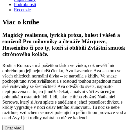
Podrobnosti
Recenzie
Viac o knihe
Magický realismus, lyrická próza, bolest i vášeň a
soužení! Pro milovníky a čtenáře Márqueze,
Hosseiniho či pro ty, kteří si oblíbili Zvláštní smutek
citrónového koláče.
Rodina Rouxova má pošetilou lásku ve vínku, což nevěští nic
dobrého pro její nejmladší členku, Avu Lavender. Ava – skoro ve
všech ohledech normální dívka – se narodila s křídly. Ve snaze
pochopit tuto svou zvláštnost a s rostoucí touhou zapadnout mezi
své vrstevníky se šestnáctiletá Ava odváží do světa, naprosto
nepřipravená na to, co ji může čekat, a naivní vůči zvráceným
pohnutkám ostatních lidí. Lidí, jako je třeba zbožný Nathaniel
Sorrows, který si Avu splete s andělem a jehož posedlost dívkou s
křídly vygraduje v noci oslav letního slunovratu. Tu noc se nebe
roztrhne, vzduchem se mezi poletujícím peřím řinou provazce vod a
osud Avy i její rodiny nabírá na ničivé kadenci.
Čítať viac