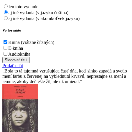
len toto vydanie
aj iné vydania (v jazyku čeština)
aj iné vydania (v akomkoľvek jazyku)
Vo formáte
Kniha (vrátane čítaných)
E-kniha
Audiokniha
Sledovať titul
Pridať citát
Bola to tá tajomná vzrušujúca časť dňa, keď slnko zapadá a svetlo
mení farbu z červenej na vyblednutú krvavú, neprestajne sa mení a
temnie, akoby deň ešte žil, ale už umieral.