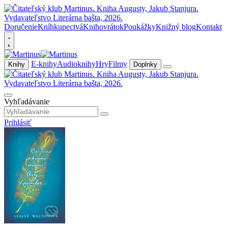
Doručenie
Kníhkupectvá
Knihovrátok
Poukážky
Knižný blog
Kontakt
E-knihy
Audioknihy
Hry
Filmy
Knihy
Doplnky
Vyhľadávanie
Prihlásiť