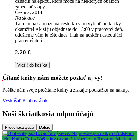
označili nálepkou, ktorá môže na niektorých obaloch
zanechať stopy.
Čeština, 2014
Na sklade
Táto kniha sa môže na cestu ku vám vybrať prakticky
okamžite! Ak si ju objednáte do 13:00 v pracovný deň,
odošleme vám ju ešte dnes, inak najneskôr nasledujúci
pracovný deň.
2,20 €
Vložiť do košíka
Čítané knihy nám môžete poslať aj vy!
Pošlite nám svoje prečítané knihy a získajte poukážku na nákup.
Vyskúšať Knihovrátok
Naši škriatkovia odporúčajú
Predchádzajúce
Ďalšie