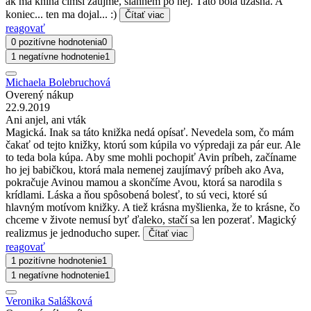
ak ma kniha čímsi zaujme, siahnem po nej. Táto bola úžasná. A
koniec... ten ma dojal... :)
Čítať viac
reagovať
0 pozitívne hodnotenia
0
1 negatívne hodnotenie
1
Michaela Bolebruchová
Overený nákup
22.9.2019
Ani anjel, ani vták
Magická. Inak sa táto knižka nedá opísať. Nevedela som, čo mám
čakať od tejto knižky, ktorú som kúpila vo výpredaji za pár eur. Ale
to teda bola kúpa. Aby sme mohli pochopiť Avin príbeh, začíname
ho jej babičkou, ktorá mala nemenej zaujímavý príbeh ako Ava,
pokračuje Avinou mamou a skončíme Avou, ktorá sa narodila s
krídlami. Láska a ňou spôsobená bolesť, to sú veci, ktoré sú
hlavným motívom knižky. A tiež krásna myšlienka, že to krásne, čo
chceme v živote nemusí byť ďaleko, stačí sa len pozerať. Magický
realizmus je jednoducho super.
Čítať viac
reagovať
1 pozitívne hodnotenie
1
1 negatívne hodnotenie
1
Veronika Salášková