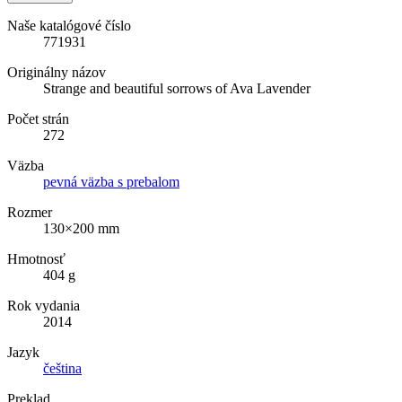
Naše katalógové číslo
771931
Originálny názov
Strange and beautiful sorrows of Ava Lavender
Počet strán
272
Väzba
pevná väzba s prebalom
Rozmer
130×200 mm
Hmotnosť
404 g
Rok vydania
2014
Jazyk
čeština
Preklad