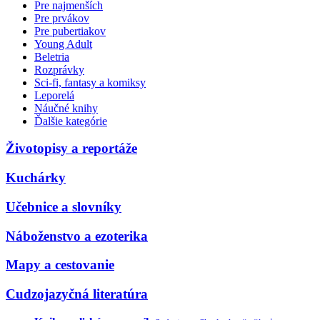
Pre najmenších
Pre prvákov
Pre pubertiakov
Young Adult
Beletria
Rozprávky
Sci-fi, fantasy a komiksy
Leporelá
Náučné knihy
Ďalšie kategórie
Životopisy a reportáže
Kuchárky
Učebnice a slovníky
Náboženstvo a ezoterika
Mapy a cestovanie
Cudzojazyčná literatúra