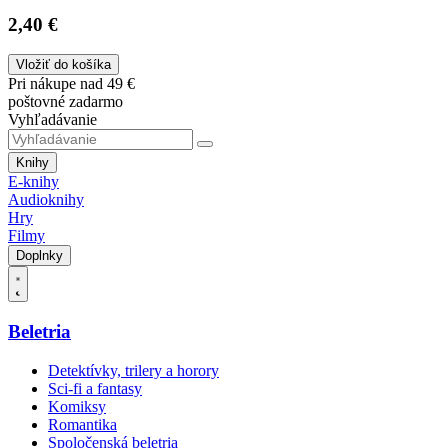
2,40 €
Vložiť do košíka
Pri nákupe nad 49 €
poštovné zadarmo
Vyhľadávanie
Knihy
E-knihy
Audioknihy
Hry
Filmy
Doplnky
Beletria
Detektívky, trilery a horory
Sci-fi a fantasy
Komiksy
Romantika
Spoločenská beletria