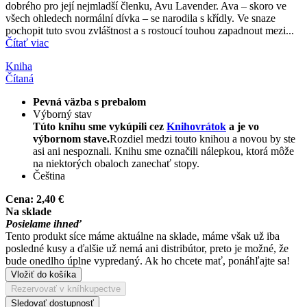
dobrého pro její nejmladší členku, Avu Lavender. Ava – skoro ve
všech ohledech normální dívka – se narodila s křídly. Ve snaze
pochopit tuto svou zvláštnost a s rostoucí touhou zapadnout mezi...
Čítať viac
Kniha
Čítaná
Pevná väzba s prebalom
Výborný stav
Túto knihu sme vykúpili cez
Knihovrátok
a je vo
výbornom stave.
Rozdiel medzi touto knihou a novou by ste
asi ani nespoznali. Knihu sme označili nálepkou, ktorá môže
na niektorých obaloch zanechať stopy.
Čeština
Cena:
2,40 €
Na sklade
Posielame ihneď
Tento produkt síce máme aktuálne na sklade, máme však už iba
posledné kusy a ďalšie už nemá ani distribútor, preto je možné, že
bude onedlho úplne vypredaný. Ak ho chcete mať, ponáhľajte sa!
Vložiť do košíka
Rezervovať v kníhkupectve
Sledovať dostupnosť