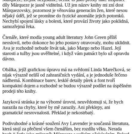
díly Márqueze je jasně viditelná. Už jen název knihy mi zní dost
Márquezovsky, pozornost je věnována generacím žen, které nesou
nějaký úděl, jež se promítne do fyzické anomálie jejich potomků.
Nechybí spojení lásky a bolesti, které provází životy jako poklidná,
samozřejmá řeka.
Čtenáře, které modla young adult literatury John Green příliš
neoslovil, nebo dokonce ho jeho postavy otravovaly, mohu uklidnit.
Ava je rozhodně nebude štvát tak, jako Margo nebo Hazel. Její
starosti a tužby jsou uvěřitelné, i když vám patnáct bylo už opravdu
dávno.
Obálka, jejíž grafickou úpravu má na svědomí Linda Marečková, se
nijak výrazně neliší od zahraničních vydání, a je jednoduše řečeno
nádherná. Kombinace barev, lesklé detaily pírek a font tvoří
kompaktní dojem a rozhodně se budou výrazně podílet na úspěšném
prodeji této knihy.
Jazyková stránka je na výborné úrovni, neuvědomuji si, že bych
narazila na chyby, které by mě zarazily. Ani překlepy, ani
gramatické nesrovnalosti. Překlad je nekostrbatý.
Podivuhodné a krásné soužení Avy Lavender je současná literatura,
která stojí za přečtení všem čtenářům, bez rozdílu věku. Nerada