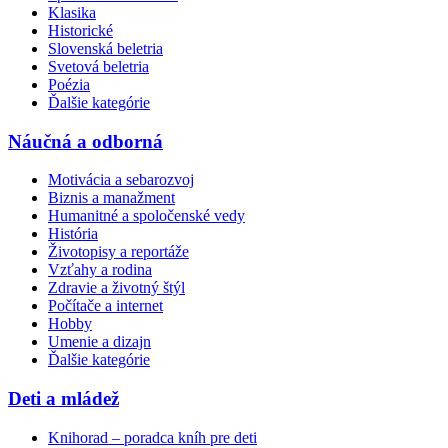
Klasika
Historické
Slovenská beletria
Svetová beletria
Poézia
Ďalšie kategórie
Náučná a odborná
Motivácia a sebarozvoj
Biznis a manažment
Humanitné a spoločenské vedy
História
Životopisy a reportáže
Vzťahy a rodina
Zdravie a životný štýl
Počítače a internet
Hobby
Umenie a dizajn
Ďalšie kategórie
Deti a mládež
Knihorad – poradca kníh pre deti