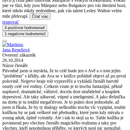
bych ji četla jako milovník Márqueze s velkým očekáváním. Pokud
jste ve fázi, kdy jsou Márquez nebo Bulgakov pro vás literární bozi,
které nikdo nikdy nedostihne, pak vás talent Lesley Walton velmi
mile překvapí.
Čítať viac
reagovať
4 pozitívne hodnotenia
4
1 negatívne hodnotenie
1
Jana Benešová
Overený zákazník
26.10.2014
Názor čtenáře
Původně jsem si myslela, že to celé bude jen o Avě a o tom jejím
"problému" s křídly, ale Ava se v knížce pořádně objeví až po první
polovině. Nejprve hraje roli vypravěče a vykládá čtenáři barvité
osudy celé své rodiny. Celkem vzato je to trochu fantazijní, pěkně
napínavé, dramatické, vášnivé, docela dost strašidelné a krapítek
depresivní. Ale taky zábavné, vtipné a inteligentní. A jako třešnička
na dortu je tu totální megačtivost. Je to psáno dost jednoduše, až
jsem si říkala, že by ty dialogy neškodilo trochu víc vypiplat, touhle
knížkou by se pak veškeré mé předsudky, které jsem kdy mívala o
young adult, úplně vytratily. Ale i tak to stojí za to. Tahle knížka je
povinností pro všechny čtenáře magického realismu a taky pro
všechny, kteří nepohrdnou příběhy, ve kterých není nic nemožné.