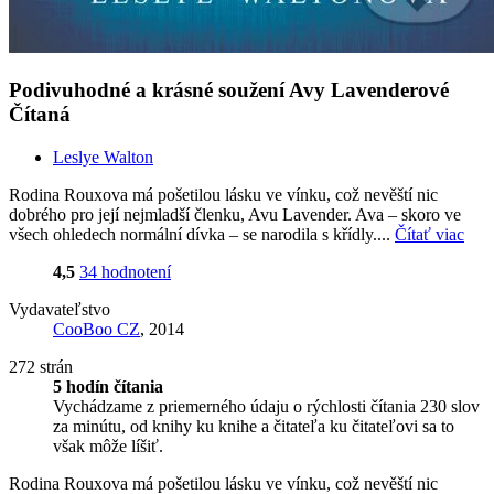
Podivuhodné a krásné soužení Avy Lavenderové
Čítaná
Leslye Walton
Rodina Rouxova má pošetilou lásku ve vínku, což nevěští nic
dobrého pro její nejmladší členku, Avu Lavender. Ava – skoro ve
všech ohledech normální dívka – se narodila s křídly....
Čítať viac
4,5
34 hodnotení
Vydavateľstvo
CooBoo CZ
, 2014
272 strán
5 hodín čítania
Vychádzame z priemerného údaju o rýchlosti čítania 230 slov
za minútu, od knihy ku knihe a čitateľa ku čitateľovi sa to
však môže líšiť.
Rodina Rouxova má pošetilou lásku ve vínku, což nevěští nic