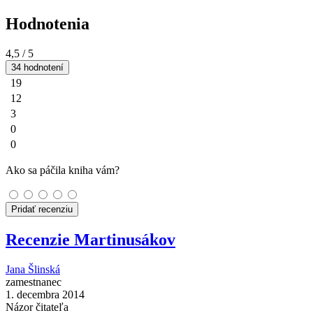
Hodnotenia
4,5
/ 5
34 hodnotení
19
12
3
0
0
Ako sa páčila kniha vám?
Pridať recenziu
Recenzie Martinusákov
Jana Šlinská
zamestnanec
1. decembra 2014
Názor čitateľa