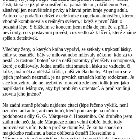
části, která se již plně soustředí na patnáctiletou, okřídlenou Avu,
zůstávají jen neuvěřitelné prvky a hlavní prim hraje young adult.
Autorce se podařilo udržet v celé knize magickou atmosféru, kterou
vhodně kombinovala s reálným světem, i když v první části o
poznání lépe. S blížícím se koncem jsem měla dojem, že si příliš
neví rady, co s postavami provést, což vedlo až k líčení, které známe
spíše z detektivek.
Všechny ženy, o kterých kniha vypráví, se setkaly s trpkostí lásky,
cítily se osaměle, bály se milovat nebo milovaly někoho, kdo za to
nestál. S rostoucí bolestí se na další potomky přenášely i schopnosti,
které je odlišovaly. Jedna uměla cítit smutek i lásku ze vzduchu či
kůže, jiná měla andělská křídla, další viděla duchy. Abychom se v
jejich jménech neztratili, je na prvních stranách knihy rodokmen. Je
sice kouzelný, ale ne nezbytný, opravdu zde není tolik jmen jako
například u Márquze, aby byl problém s orientací. A proč zmiňuji
zrovna jeho jméno?
Na zadní straně přebalu najdeme citaci (lépe řečeno výkřik, není
označen ani autor, ani médium), která poukazuje na určitou
podobnost s díly G. G. Márqueze či Hosseiniho. Od druhého jsem
zatím nic nečetla, ale Márqueze znám velmi dobře, budu tedy
porovnávat s ním. Kdo a proč se domnívá, že kniha spadá do
magického realismu a bude oblíbená čtenáři Hosseiniho a
Márqueze, zřejmě nezjistíme, berme to jako prostý fakt. Inspirace