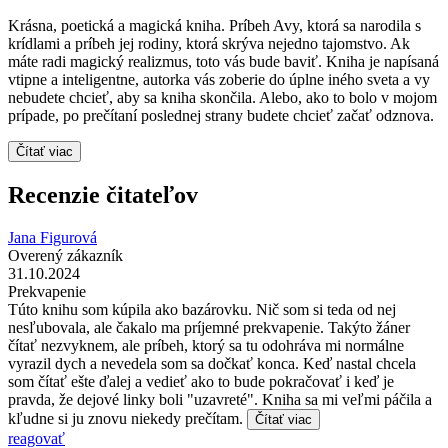
Krásna, poetická a magická kniha. Príbeh Avy, ktorá sa narodila s
krídlami a príbeh jej rodiny, ktorá skrýva nejedno tajomstvo. Ak
máte radi magický realizmus, toto vás bude baviť. Kniha je napísaná
vtipne a inteligentne, autorka vás zoberie do úplne iného sveta a vy
nebudete chcieť, aby sa kniha skončila. Alebo, ako to bolo v mojom
prípade, po prečítaní poslednej strany budete chcieť začať odznova.
Čítať viac
Recenzie čitateľov
Jana Figurová
Overený zákazník
31.10.2024
Prekvapenie
Túto knihu som kúpila ako bazárovku. Nič som si teda od nej
nesľubovala, ale čakalo ma príjemné prekvapenie. Takýto žáner
čítať nezvyknem, ale príbeh, ktorý sa tu odohráva mi normálne
vyrazil dych a nevedela som sa dočkať konca. Keď nastal chcela
som čítať ešte ďalej a vedieť ako to bude pokračovať i keď je
pravda, že dejové linky boli "uzavreté". Kniha sa mi veľmi páčila a
kľudne si ju znovu niekedy prečítam.
Čítať viac
reagovať