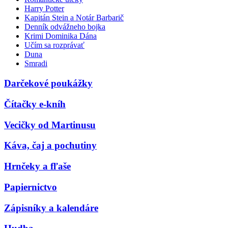
Harry Potter
Kapitán Stein a Notár Barbarič
Denník odvážneho bojka
Krimi Dominika Dána
Učím sa rozprávať
Duna
Smradi
Darčekové poukážky
Čítačky e-kníh
Vecičky od Martinusu
Káva, čaj a pochutiny
Hrnčeky a fľaše
Papiernictvo
Zápisníky a kalendáre