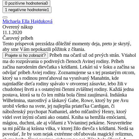
0 pozitívne hodnotenia
0
1 negatívne hodnotenie
1
Michaela Ella Hajduková
Overený nákup
11.1.2020
Čarovný príbeh
Tento príspevok prezrádza dôležité momenty deja, preto je skrytý,
aby sme Vám nepokazili pôžitok z čítania.
Príbeh ma očaril už od prvých strán. Vtiahol
Prajete si ho zobraziť?
ma do rozprávania o podivných členoch Avinej rodiny. Príbeh
začína narodením dievčatka s krídlami. Lekári sú v šoku a začína sa
odvíjať príbeh Aviej rodiny. Zoznamujeme sa s tej prastarým otcom,
ktorý sa s rodinou presťahoval na vysnívaný Manahtin, kde
najmladšie dieťa rodiny spávalo v otvorenej zásuvke, lebo žili v
chudobnej štvrti a s ostatnými členmi zvláštnej rodiny. Každá jedna
postava, ktorá sa tu čo len mihla bola čímsi zaujímavá. Indiánka
Wilhelmina, starostlivý a láskavý Gabe, Rowe, ktorý by pre Avu
urobil všetko na svete, jej najlepšia priateľka Cardigan, či
náboženský psychopat Nathaniel, alebo mlčanlivý Henry, ktorý
videl svet inými očami ako ostatní. Kniha sa hemžila emóciami,
mágiou, duchmi, ale aj vôňami z Vivianinej pekárne. Neuveritelne
sa mi páčila aj krásna vilka, v ktorej žilo dievča s krídlami. Nedá sa
povedať, že by som nejak extrémne obľubovala magický relizmus,