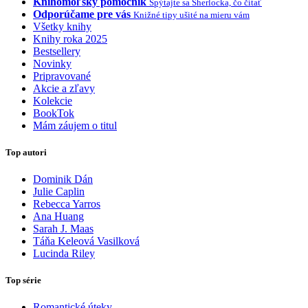
Knihomoľský pomocník
Spýtajte sa Sherlocka, čo čítať
Odporúčame pre vás
Knižné tipy ušité na mieru vám
Všetky knihy
Knihy roka 2025
Bestsellery
Novinky
Pripravované
Akcie a zľavy
Kolekcie
BookTok
Mám záujem o titul
Top autori
Dominik Dán
Julie Caplin
Rebecca Yarros
Ana Huang
Sarah J. Maas
Táňa Keleová Vasilková
Lucinda Riley
Top série
Romantické úteky