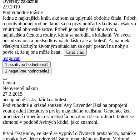
Overený zákazník
2.9.2019
Podivuhodne krásne
Jedna z najkrajších kníh, aké som za uplynulé obdobie čítala. Príbeh
o podivuhodnej rodine, ktorá sa na prvý pohľad zdá divná avšak vo
vnútri má obrovské srdce. Príbeh je podaný mladou Avou,
najmladšou členkou rodiny, ktorá sa narodila s krídlami. Vo svete
odsudzovania a predsudkov nájde lásku ale aj bolesť. Aj napriek
všetkým zložitým životným situáciám sa opäť postaví na nohy a
povie si, že aj ona môže lietať.
Čítať viac
reagovať
1 pozitívne hodnotenie
1
1 negatívne hodnotenie
1
Lenka
Neoverený nákup
27.3.2015
nenaplněné lásky, křídla a bolest
Podivuhodné a krásné soužení Avy Lavender láká na propojení
young adult literatury s prvky magického realismu. Generace žen
procházejí utrpením, osamělostí a prázdnou láskou. Jejich bolest se
zhmotní v podobě Aviných křídel, jako znamení.
První část knihy, ve které se vypráví o životech prababičky, babičky
a matky Avy, lépe odpovídá žánru magického realismu. V druhé