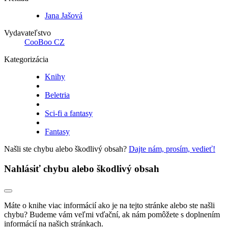
Jana Jašová
Vydavateľstvo
CooBoo CZ
Kategorizácia
Knihy
Beletria
Sci-fi a fantasy
Fantasy
Našli ste chybu alebo škodlivý obsah?
Dajte nám, prosím, vedieť!
Nahlásiť chybu alebo škodlivý obsah
Máte o knihe viac informácií ako je na tejto stránke alebo ste našli
chybu? Budeme vám veľmi vďační, ak nám pomôžete s doplnením
informácií na našich stránkach.