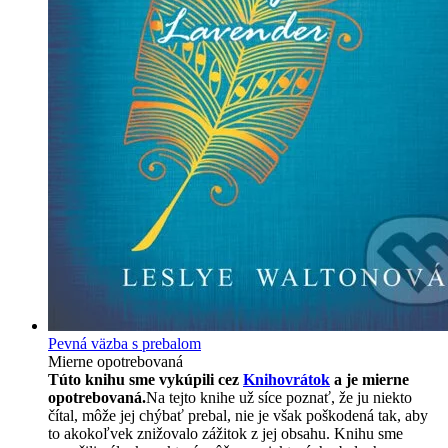
Pevná väzba s prebalom
Mierne opotrebovaná
Túto knihu sme vykúpili cez
Knihovrátok
a je mierne
opotrebovaná.
Na tejto knihe už síce poznať, že ju niekto
čítal, môže jej chýbať prebal, nie je však poškodená tak, aby
to akokoľvek znižovalo zážitok z jej obsahu. Knihu sme