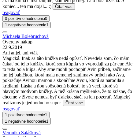
ak ma kniha čímsi zaujme, siahnem po nej. Táto bola úžasná. A
koniec... ten ma dojal... :)
Čítať viac
reagovať
0 pozitívne hodnotenia
0
1 negatívne hodnotenie
1
Michaela Bolebruchová
Overený nákup
22.9.2019
Ani anjel, ani vták
Magická. Inak sa táto knižka nedá opísať. Nevedela som, čo mám
čakať od tejto knižky, ktorú som kúpila vo výpredaji za pár eur. Ale
to teda bola kúpa. Aby sme mohli pochopiť Avin príbeh, začíname
ho jej babičkou, ktorá mala nemenej zaujímavý príbeh ako Ava,
pokračuje Avinou mamou a skončíme Avou, ktorá sa narodila s
krídlami. Láska a ňou spôsobená bolesť, to sú veci, ktoré sú
hlavným motívom knižky. A tiež krásna myšlienka, že to krásne, čo
chceme v živote nemusí byť ďaleko, stačí sa len pozerať. Magický
realizmus je jednoducho super.
Čítať viac
reagovať
1 pozitívne hodnotenie
1
1 negatívne hodnotenie
1
Veronika Salášková