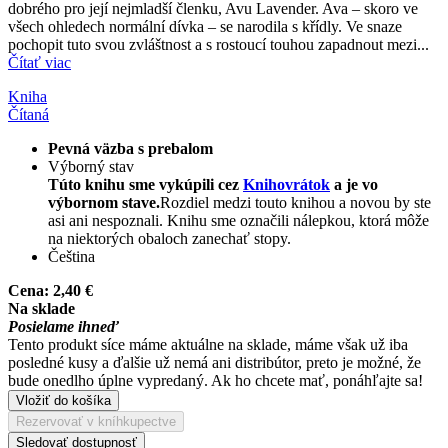
dobrého pro její nejmladší členku, Avu Lavender. Ava – skoro ve
všech ohledech normální dívka – se narodila s křídly. Ve snaze
pochopit tuto svou zvláštnost a s rostoucí touhou zapadnout mezi...
Čítať viac
Kniha
Čítaná
Pevná väzba s prebalom
Výborný stav
Túto knihu sme vykúpili cez
Knihovrátok
a je vo
výbornom stave.
Rozdiel medzi touto knihou a novou by ste
asi ani nespoznali. Knihu sme označili nálepkou, ktorá môže
na niektorých obaloch zanechať stopy.
Čeština
Cena:
2,40 €
Na sklade
Posielame ihneď
Tento produkt síce máme aktuálne na sklade, máme však už iba
posledné kusy a ďalšie už nemá ani distribútor, preto je možné, že
bude onedlho úplne vypredaný. Ak ho chcete mať, ponáhľajte sa!
Vložiť do košíka
Rezervovať v kníhkupectve
Sledovať dostupnosť