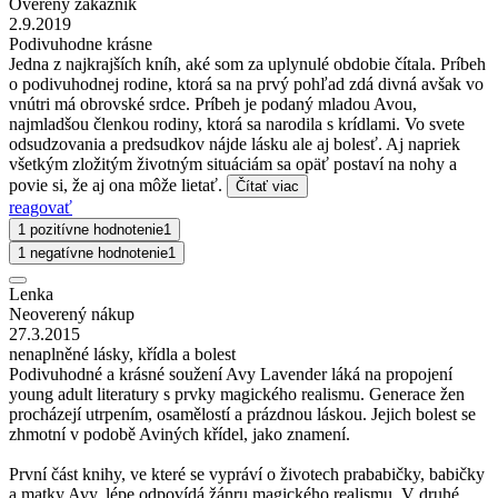
Overený zákazník
2.9.2019
Podivuhodne krásne
Jedna z najkrajších kníh, aké som za uplynulé obdobie čítala. Príbeh
o podivuhodnej rodine, ktorá sa na prvý pohľad zdá divná avšak vo
vnútri má obrovské srdce. Príbeh je podaný mladou Avou,
najmladšou členkou rodiny, ktorá sa narodila s krídlami. Vo svete
odsudzovania a predsudkov nájde lásku ale aj bolesť. Aj napriek
všetkým zložitým životným situáciám sa opäť postaví na nohy a
povie si, že aj ona môže lietať.
Čítať viac
reagovať
1 pozitívne hodnotenie
1
1 negatívne hodnotenie
1
Lenka
Neoverený nákup
27.3.2015
nenaplněné lásky, křídla a bolest
Podivuhodné a krásné soužení Avy Lavender láká na propojení
young adult literatury s prvky magického realismu. Generace žen
procházejí utrpením, osamělostí a prázdnou láskou. Jejich bolest se
zhmotní v podobě Aviných křídel, jako znamení.
První část knihy, ve které se vypráví o životech prababičky, babičky
a matky Avy, lépe odpovídá žánru magického realismu. V druhé