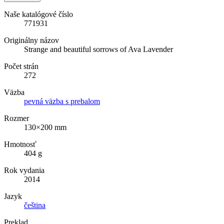
Naše katalógové číslo
771931
Originálny názov
Strange and beautiful sorrows of Ava Lavender
Počet strán
272
Väzba
pevná väzba s prebalom
Rozmer
130×200 mm
Hmotnosť
404 g
Rok vydania
2014
Jazyk
čeština
Preklad