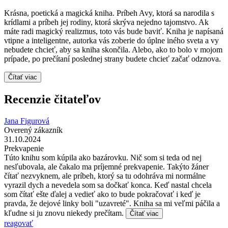
Krásna, poetická a magická kniha. Príbeh Avy, ktorá sa narodila s
krídlami a príbeh jej rodiny, ktorá skrýva nejedno tajomstvo. Ak
máte radi magický realizmus, toto vás bude baviť. Kniha je napísaná
vtipne a inteligentne, autorka vás zoberie do úplne iného sveta a vy
nebudete chcieť, aby sa kniha skončila. Alebo, ako to bolo v mojom
prípade, po prečítaní poslednej strany budete chcieť začať odznova.
Čítať viac
Recenzie čitateľov
Jana Figurová
Overený zákazník
31.10.2024
Prekvapenie
Túto knihu som kúpila ako bazárovku. Nič som si teda od nej
nesľubovala, ale čakalo ma príjemné prekvapenie. Takýto žáner
čítať nezvyknem, ale príbeh, ktorý sa tu odohráva mi normálne
vyrazil dych a nevedela som sa dočkať konca. Keď nastal chcela
som čítať ešte ďalej a vedieť ako to bude pokračovať i keď je
pravda, že dejové linky boli "uzavreté". Kniha sa mi veľmi páčila a
kľudne si ju znovu niekedy prečítam.
Čítať viac
reagovať