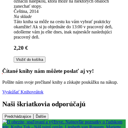
označili nálepkou, ktorá môže na niektorých obaloch
zanechať stopy.
Čeština, 2014
Na sklade
Táto kniha sa môže na cestu ku vám vybrať prakticky
okamžite! Ak si ju objednáte do 13:00 v pracovný deň,
odošleme vám ju ešte dnes, inak najneskôr nasledujúci
pracovný deň.
2,20 €
Vložiť do košíka
Čítané knihy nám môžete poslať aj vy!
Pošlite nám svoje prečítané knihy a získajte poukážku na nákup.
Vyskúšať Knihovrátok
Naši škriatkovia odporúčajú
Predchádzajúce
Ďalšie