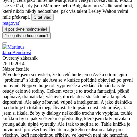
bych ji četla jako milovník Márqueze s velkým očekáváním. Pokud
jste ve fázi, kdy jsou Márquez nebo Bulgakov pro vás literární bozi,
které nikdo nikdy nedostihne, pak vás talent Lesley Walton velmi
mile překvapí.
Čítať viac
reagovať
4 pozitívne hodnotenia
4
1 negatívne hodnotenie
1
Jana Benešová
Overený zákazník
26.10.2014
Názor čtenáře
Původně jsem si myslela, že to celé bude jen o Avě a o tom jejím
"problému" s křídly, ale Ava se v knížce pořádně objeví až po první
polovině. Nejprve hraje roli vypravěče a vykládá čtenáři barvité
osudy celé své rodiny. Celkem vzato je to trochu fantazijní, pěkně
napínavé, dramatické, vášnivé, docela dost strašidelné a krapítek
depresivní. Ale taky zábavné, vtipné a inteligentní. A jako třešnička
na dortu je tu totální megačtivost. Je to psáno dost jednoduše, až
jsem si říkala, že by ty dialogy neškodilo trochu víc vypiplat, touhle
knížkou by se pak veškeré mé předsudky, které jsem kdy mívala o
young adult, úplně vytratily. Ale i tak to stojí za to. Tahle knížka je
povinností pro všechny čtenáře magického realismu a taky pro
všechny, kteří nepohrdnou příběhy, ve kterých není nic nemožné.