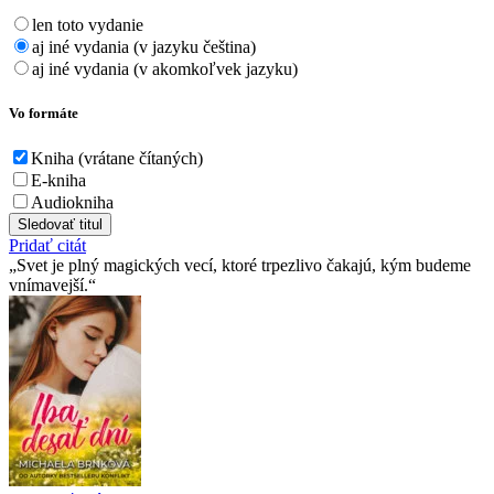
len toto vydanie
aj iné vydania (v jazyku čeština)
aj iné vydania (v akomkoľvek jazyku)
Vo formáte
Kniha (vrátane čítaných)
E-kniha
Audiokniha
Sledovať titul
Pridať citát
Svet je plný magických vecí, ktoré trpezlivo čakajú, kým budeme
vnímavejší.