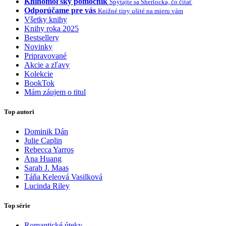
Knihomoľský pomocník
Spýtajte sa Sherlocka, čo čítať
Odporúčame pre vás
Knižné tipy ušité na mieru vám
Všetky knihy
Knihy roka 2025
Bestsellery
Novinky
Pripravované
Akcie a zľavy
Kolekcie
BookTok
Mám záujem o titul
Top autori
Dominik Dán
Julie Caplin
Rebecca Yarros
Ana Huang
Sarah J. Maas
Táňa Keleová Vasilková
Lucinda Riley
Top série
Romantické úteky