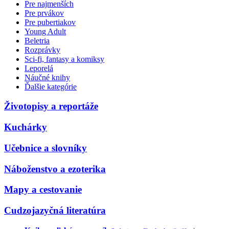
Pre najmenších
Pre prvákov
Pre pubertiakov
Young Adult
Beletria
Rozprávky
Sci-fi, fantasy a komiksy
Leporelá
Náučné knihy
Ďalšie kategórie
Životopisy a reportáže
Kuchárky
Učebnice a slovníky
Náboženstvo a ezoterika
Mapy a cestovanie
Cudzojazyčná literatúra