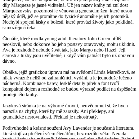
díly Márqueze je jasně viditelná. Už jen název knihy mi zní dost
Márquezovsky, pozornost je věnována generacím žen, které nesou
nějaký úděl, jež se promítne do fyzické anomálie jejich potomků.
Nechybí spojení lásky a bolesti, které provází životy jako poklidná,
samozřejmá řeka.
Čtenáře, které modla young adult literatury John Green příliš
neoslovil, nebo dokonce ho jeho postavy otravovaly, mohu uklidnit.
Ava je rozhodně nebude štvát tak, jako Margo nebo Hazel. Její
starosti a tužby jsou uvěřitelné, i když vám patnáct bylo už opravdu
dávno.
Obálka, jejíž grafickou úpravu má na svědomí Linda Marečková, se
nijak výrazně neliší od zahraničních vydání, a je jednoduše řečeno
nádherná. Kombinace barev, lesklé detaily pírek a font tvoří
kompaktní dojem a rozhodně se budou výrazně podílet na úspěšném
prodeji této knihy.
Jazyková stránka je na výborné úrovni, neuvědomuji si, že bych
narazila na chyby, které by mě zarazily. Ani překlepy, ani
gramatické nesrovnalosti. Překlad je nekostrbatý.
Podivuhodné a krásné soužení Avy Lavender je současná literatura,
která stojí za přečtení všem čtenářům, bez rozdílu věku. Nerada