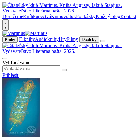
Doručenie
Kníhkupectvá
Knihovrátok
Poukážky
Knižný blog
Kontakt
E-knihy
Audioknihy
Hry
Filmy
Knihy
Doplnky
Vyhľadávanie
Prihlásiť