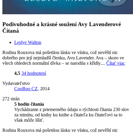
Podivuhodné a krásné soužení Avy Lavenderové
Čítaná
Leslye Walton
Rodina Rouxova má pošetilou lásku ve vínku, což nevěští nic
dobrého pro její nejmladší členku, Avu Lavender. Ava – skoro ve
všech ohledech normální dívka – se narodila s křídly....
Čítať viac
4,5
34 hodnotení
Vydavateľstvo
CooBoo CZ
, 2014
272 strán
5 hodín čítania
Vychádzame z priemerného údaju o rýchlosti čítania 230 slov
za minútu, od knihy ku knihe a čitateľa ku čitateľovi sa to
však môže líšiť.
Rodina Rouxova má pošetilou lásku ve vínku, což nevěští nic