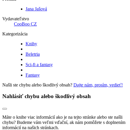
Jana Jašová
Vydavateľstvo
CooBoo CZ
Kategorizácia
Knihy
Beletria
Sci-fi a fantasy
Fantasy
Našli ste chybu alebo škodlivý obsah?
Dajte nám, prosím, vedieť!
Nahlásiť chybu alebo škodlivý obsah
Máte o knihe viac informácií ako je na tejto stránke alebo ste našli
chybu? Budeme vám veľmi vďační, ak nám pomôžete s doplnením
informácií na našich stránkach.