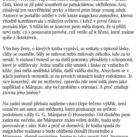
části, která se již plně soustředí na patnáctiletou, okřídlenou Avu,
zůstávají jen neuvěřitelné prvky a hlavní prim hraje young adult.
Autorce se podařilo udržet v celé knize magickou atmosféru, kterou
vhodně kombinovala s reálným světem, i když v první části o
poznání lépe. S blížícím se koncem jsem měla dojem, že si příliš
neví rady, co s postavami provést, což vedlo až k líčení, které známe
spíše z detektivek.
Všechny ženy, o kterých kniha vypráví, se setkaly s trpkostí lásky,
cítily se osaměle, bály se milovat nebo milovaly někoho, kdo za to
nestál. S rostoucí bolestí se na další potomky přenášely i schopnosti,
které je odlišovaly. Jedna uměla cítit smutek i lásku ze vzduchu či
kůže, jiná měla andělská křídla, další viděla duchy. Abychom se v
jejich jménech neztratili, je na prvních stranách knihy rodokmen. Je
sice kouzelný, ale ne nezbytný, opravdu zde není tolik jmen jako
například u Márquze, aby byl problém s orientací. A proč zmiňuji
zrovna jeho jméno?
Na zadní straně přebalu najdeme citaci (lépe řečeno výkřik, není
označen ani autor, ani médium), která poukazuje na určitou
podobnost s díly G. G. Márqueze či Hosseiniho. Od druhého jsem
zatím nic nečetla, ale Márqueze znám velmi dobře, budu tedy
porovnávat s ním. Kdo a proč se domnívá, že kniha spadá do
magického realismu a bude oblíbená čtenáři Hosseiniho a
Márqueze, zřejmě nezjistíme, berme to jako prostý fakt. Inspirace