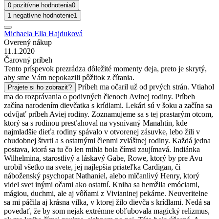
0 pozitívne hodnotenia
0
1 negatívne hodnotenie
1
Michaela Ella Hajduková
Overený nákup
11.1.2020
Čarovný príbeh
Tento príspevok prezrádza dôležité momenty deja, preto je skrytý,
aby sme Vám nepokazili pôžitok z čítania.
Príbeh ma očaril už od prvých strán. Vtiahol
Prajete si ho zobraziť?
ma do rozprávania o podivných členoch Avinej rodiny. Príbeh
začína narodením dievčatka s krídlami. Lekári sú v šoku a začína sa
odvíjať príbeh Aviej rodiny. Zoznamujeme sa s tej prastarým otcom,
ktorý sa s rodinou presťahoval na vysnívaný Manahtin, kde
najmladšie dieťa rodiny spávalo v otvorenej zásuvke, lebo žili v
chudobnej štvrti a s ostatnými členmi zvláštnej rodiny. Každá jedna
postava, ktorá sa tu čo len mihla bola čímsi zaujímavá. Indiánka
Wilhelmina, starostlivý a láskavý Gabe, Rowe, ktorý by pre Avu
urobil všetko na svete, jej najlepšia priateľka Cardigan, či
náboženský psychopat Nathaniel, alebo mlčanlivý Henry, ktorý
videl svet inými očami ako ostatní. Kniha sa hemžila emóciami,
mágiou, duchmi, ale aj vôňami z Vivianinej pekárne. Neuveritelne
sa mi páčila aj krásna vilka, v ktorej žilo dievča s krídlami. Nedá sa
povedať, že by som nejak extrémne obľubovala magický relizmus,