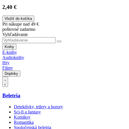
2,40 €
Vložiť do košíka
Pri nákupe nad 49 €
poštovné zadarmo
Vyhľadávanie
Knihy
E-knihy
Audioknihy
Hry
Filmy
Doplnky
Beletria
Detektívky, trilery a horory
Sci-fi a fantasy
Komiksy
Romantika
Spoločenská beletria