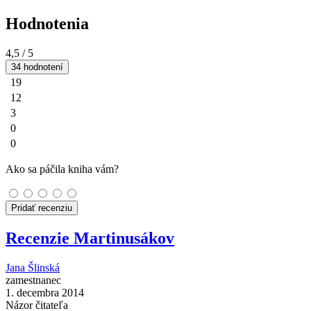
Hodnotenia
4,5
/ 5
34 hodnotení
19
12
3
0
0
Ako sa páčila kniha vám?
Pridať recenziu
Recenzie Martinusákov
Jana Šlinská
zamestnanec
1. decembra 2014
Názor čitateľa