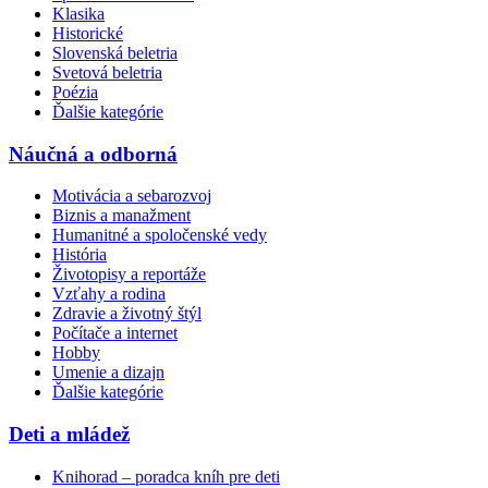
Klasika
Historické
Slovenská beletria
Svetová beletria
Poézia
Ďalšie kategórie
Náučná a odborná
Motivácia a sebarozvoj
Biznis a manažment
Humanitné a spoločenské vedy
História
Životopisy a reportáže
Vzťahy a rodina
Zdravie a životný štýl
Počítače a internet
Hobby
Umenie a dizajn
Ďalšie kategórie
Deti a mládež
Knihorad – poradca kníh pre deti