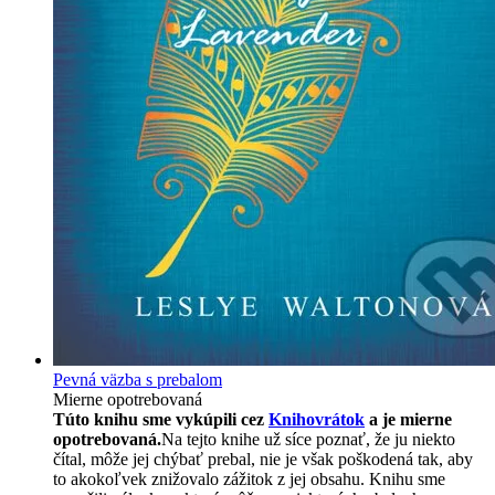
Pevná väzba s prebalom
Mierne opotrebovaná
Túto knihu sme vykúpili cez
Knihovrátok
a je mierne
opotrebovaná.
Na tejto knihe už síce poznať, že ju niekto
čítal, môže jej chýbať prebal, nie je však poškodená tak, aby
to akokoľvek znižovalo zážitok z jej obsahu. Knihu sme