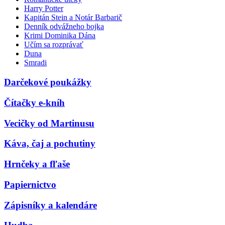
Harry Potter
Kapitán Stein a Notár Barbarič
Denník odvážneho bojka
Krimi Dominika Dána
Učím sa rozprávať
Duna
Smradi
Darčekové poukážky
Čítačky e-kníh
Vecičky od Martinusu
Káva, čaj a pochutiny
Hrnčeky a fľaše
Papiernictvo
Zápisníky a kalendáre