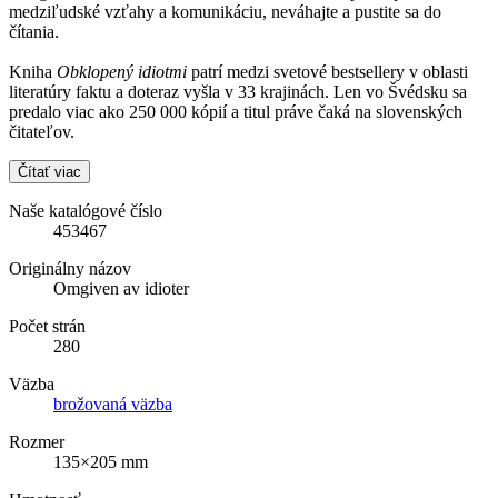
medziľudské vzťahy a komunikáciu, neváhajte a pustite sa do
čítania.
Kniha
Obklopený idiotmi
patrí medzi svetové bestsellery v oblasti
literatúry faktu a doteraz vyšla v 33 krajinách. Len vo Švédsku sa
predalo viac ako 250 000 kópií a titul práve čaká na slovenských
čitateľov.
Čítať viac
Naše katalógové číslo
453467
Originálny názov
Omgiven av idioter
Počet strán
280
Väzba
brožovaná väzba
Rozmer
135×205 mm