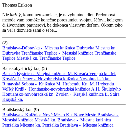
Thomas Erikson
Nie každý, komu nerozumiete, je nevyhnutne idiot. Prelomová
metóda vám pomôže konečne porozumieť svojmu šéfovi, kolegom
či životnému partnerovi, ba dokonca vlastným deťom. Okrem toho
sa veľa dozviete sami o sebe...
(2)
Bratislava-Dúbravka -
Miestna knižnica Dúbravka
Miestna kn.
Dúbravka
Trenčianske Teplice -
Mestská knižnica Trenčianske
Teplice
Mestská kn. Trenčianske Teplice
Banskobystrický kraj (5)
Banská Bystrica -
Verejná knižnica M. Kováča
Verejná kn. M.
Kováča
Lučenec -
Novohradská knižnica
Novohradská kn.
Rimavská Sobota -
Knižnica M. Hrebendu
Kn. M. Hrebendu
Veľký Krtíš -
Hontiansko-novohradská knižnica A.H. Škultétyho
Hontiansko-novohradská kn.
Zvolen -
Krajská knižnica Ľ. Štúra
Krajská kn.
Bratislavský kraj (9)
Bratislava -
Knižnica Nové Mesto
Kn. Nové Mesto
Bratislava -
Mestská knižnica
Mestská kn.
Bratislava -
Miestna knižnica
Petržalka
Miestna kn. Petržalka
Bratislava -
Miestna knižnica