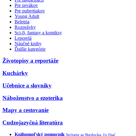
Pre prvákov
Pre pubertiakov
Young Adult
Beletria
Rozprávky
Sci-fi, fantasy a komiksy
Leporelá
Náučné knihy
Ďalšie kategórie
Životopisy a reportáže
Kuchárky
Učebnice a slovníky
Náboženstvo a ezoterika
Mapy a cestovanie
Cudzojazyčná literatúra
Knihomoľský pomocník
Spýtajte sa Sherlocka, čo čítať