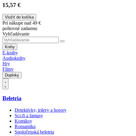
15,57 €
Vložiť do košíka
Pri nákupe nad 49 €
poštovné zadarmo
Vyhľadávanie
Knihy
E-knihy
Audioknihy
Hry
Filmy
Doplnky
Beletria
Detektívky, trilery a horory
Sci-fi a fantasy
Komiksy
Romantika
Spoločenská beletria