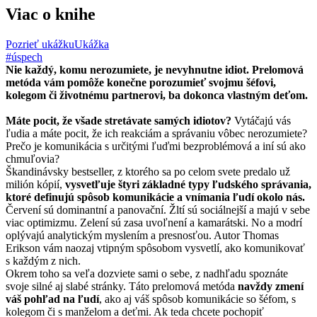
Viac o knihe
Pozrieť ukážku
Ukážka
#úspech
Nie každý, komu nerozumiete, je nevyhnutne idiot. Prelomová
metóda vám pomôže konečne porozumieť svojmu šéfovi,
kolegom či životnému partnerovi, ba dokonca vlastným deťom.
Máte pocit, že všade stretávate samých idiotov?
Vytáčajú vás
ľudia a máte pocit, že ich reakciám a správaniu vôbec nerozumiete?
Prečo je komunikácia s určitými ľuďmi bezproblémová a iní sú ako
chmuľovia?
Škandinávsky bestseller, z ktorého sa po celom svete predalo už
milión kópií,
vysvetľuje štyri základné typy ľudského správania,
ktoré definujú spôsob komunikácie a vnímania ľudí okolo nás.
Červení sú dominantní a panovační. Žltí sú sociálnejší a majú v sebe
viac optimizmu. Zelení sú zasa uvoľnení a kamarátski. No a modrí
oplývajú analytickým myslením a presnosťou. Autor Thomas
Erikson vám naozaj vtipným spôsobom vysvetlí, ako komunikovať
s každým z nich.
Okrem toho sa veľa dozviete sami o sebe, z nadhľadu spoznáte
svoje silné aj slabé stránky. Táto prelomová metóda
navždy zmení
váš pohľad na ľudí
, ako aj váš spôsob komunikácie so šéfom, s
kolegom či s manželom a deťmi. Ak teda chcete pochopiť