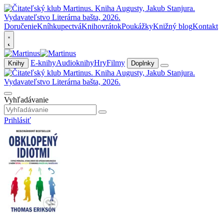
Doručenie
Kníhkupectvá
Knihovrátok
Poukážky
Knižný blog
Kontakt
E-knihy
Audioknihy
Hry
Filmy
Knihy
Doplnky
Vyhľadávanie
Prihlásiť