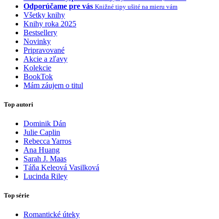
Odporúčame pre vás
Knižné tipy ušité na mieru vám
Všetky knihy
Knihy roka 2025
Bestsellery
Novinky
Pripravované
Akcie a zľavy
Kolekcie
BookTok
Mám záujem o titul
Top autori
Dominik Dán
Julie Caplin
Rebecca Yarros
Ana Huang
Sarah J. Maas
Táňa Keleová Vasilková
Lucinda Riley
Top série
Romantické úteky