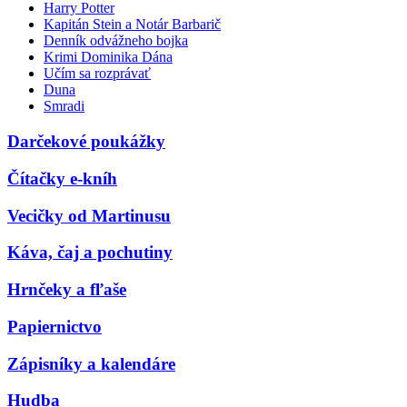
Harry Potter
Kapitán Stein a Notár Barbarič
Denník odvážneho bojka
Krimi Dominika Dána
Učím sa rozprávať
Duna
Smradi
Darčekové poukážky
Čítačky e-kníh
Vecičky od Martinusu
Káva, čaj a pochutiny
Hrnčeky a fľaše
Papiernictvo
Zápisníky a kalendáre
Hudba