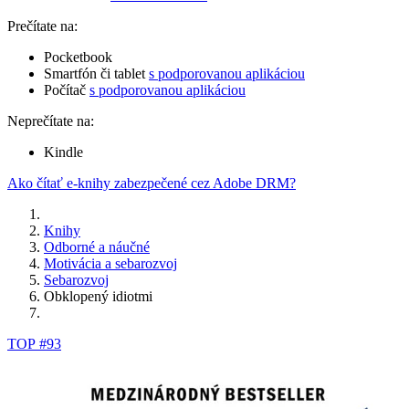
Prečítate na:
Pocketbook
Smartfón či tablet
s podporovanou aplikáciou
Počítač
s podporovanou aplikáciou
Neprečítate na:
Kindle
Ako čítať e-knihy zabezpečené cez Adobe DRM?
Knihy
Odborné a náučné
Motivácia a sebarozvoj
Sebarozvoj
Obklopený idiotmi
TOP #93