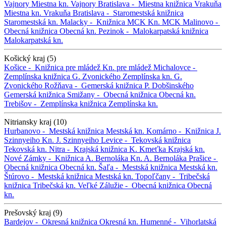
Vajnory
Miestna kn. Vajnory
Bratislava -
Miestna knižnica Vrakuňa
Miestna kn. Vrakuňa
Bratislava -
Staromestská knižnica
Staromestská kn.
Malacky -
Knižnica MCK
Kn. MCK
Malinovo -
Obecná knižnica
Obecná kn.
Pezinok -
Malokarpatská knižnica
Malokarpatská kn.
Košický kraj (5)
Košice -
Knižnica pre mládež
Kn. pre mládež
Michalovce -
Zemplínska knižnica G. Zvonického
Zemplínska kn. G.
Zvonického
Rožňava -
Gemerská knižnica P. Dobšinského
Gemerská knižnica
Smižany -
Obecná knižnica
Obecná kn.
Trebišov -
Zemplínska knižnica
Zemplínska kn.
Nitriansky kraj (10)
Hurbanovo -
Mestská knižnica
Mestská kn.
Komárno -
Knižnica J.
Szinnyeiho
Kn. J. Szinnyeiho
Levice -
Tekovská knižnica
Tekovská kn.
Nitra -
Krajská knižnica K. Kmeťka
Krajská kn.
Nové Zámky -
Knižnica A. Bernoláka
Kn. A. Bernoláka
Prašice -
Obecná knižnica
Obecná kn.
Šaľa -
Mestská knižnica
Mestská kn.
Štúrovo -
Mestská knižnica
Mestská kn.
Topoľčany -
Tribečská
knižnica
Tribečská kn.
Veľké Zálužie -
Obecná knižnica
Obecná
kn.
Prešovský kraj (9)
Bardejov -
Okresná knižnica
Okresná kn.
Humenné -
Vihorlatská