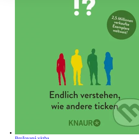
Brožovaná väzba