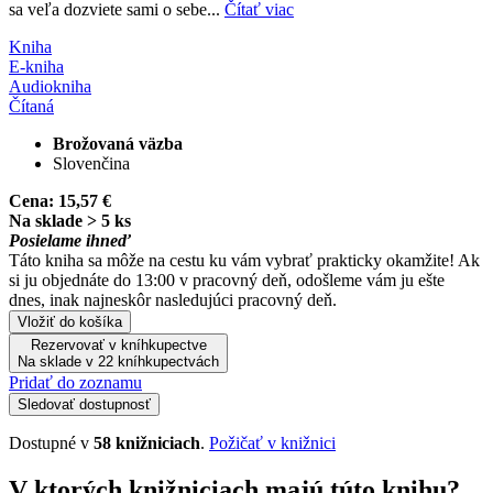
sa veľa dozviete sami o sebe...
Čítať viac
Kniha
E-kniha
Audiokniha
Čítaná
Brožovaná väzba
Slovenčina
Cena:
15,57 €
Na sklade > 5 ks
Posielame ihneď
Táto kniha sa môže na cestu ku vám vybrať prakticky okamžite! Ak
si ju objednáte do 13:00 v pracovný deň, odošleme vám ju ešte
dnes, inak najneskôr nasledujúci pracovný deň.
Vložiť do košíka
Rezervovať v kníhkupectve
Na sklade v 22 kníhkupectvách
Pridať do zoznamu
Sledovať dostupnosť
Dostupné v
58 knižniciach
.
Požičať v knižnici
V ktorých knižniciach majú túto knihu?