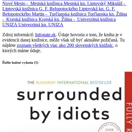
Nové Mesto -
Mestská knižnica
Mestská kn.
Liptovský Mikuláš -
Liptovská knižnica G. F. Belopotockého
Liptovská kn. G. F.
Belopotockého
Martin -
Turčianska knižnica
Turčianska kn.
Žilina
-
Krajská knižnica
Krajská kn.
Žilina -
Univerzitná knižnica
UNIZA
Univerzitná kn. UNIZA
Zdroj informácií:
Infogate.sk
. Údaje hovoria o tom, že kniha je v
evidencii danej knižnice, môže však už byť aktuálne požičaná. Tu
nájdete
zoznam všetkých viac ako 200 slovenských knižníc
, o
ktorých máme údaje.
Ďalšie knižné vydania (5)