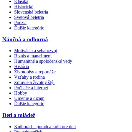
Klasika
Historické
Slovenská beletria
Svetová beletria
Poézia
Ďalšie kategórie
Náučná a odborná
Motivácia a sebarozvoj
Biznis a manažment
Humanitné a spoločenské vedy
História
Životopisy a reportáže
Vzťahy a rodina
Zdravie a životný štýl
Počítače a internet
Hobby
Umenie a dizajn
Ďalšie kategórie
Deti a mládež
Knihorad – poradca kníh pre deti
Pre najmenších