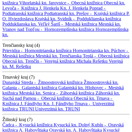
knižnica
Vihorlatská kn.
Jarovnice -
Obecná knižnica
Obecná kn.
Levoča -
Knižnica J. Henkela
Kn. J. Henkela
Poprad -
Podtatranská knižnica
Podtatranská kn.
Prešov -
Krajská knižnica P.
O. Hviezdoslava
Krajská kn.
Svidník -
Podduklianska knižnica
Podduklianska kn.
Veľký Šariš -
Mestská knižnica
Mestská kn.
Vranov nad Topľou -
Hornozemplínska knižnica
Hornozemplínska
kn.
Trenčiansky kraj (4)
Prievidza -
Hornonitrianska knižnica
Hornonitrianska kn.
Púchov -
Mestská knižnica
Mestská kn.
Trenčianska Teplá -
Obecná knižnica
Obecná kn.
Trenčín -
Verejná knižnica Michala Rešetku
Verejná
kn. M. Rešetku
Trnavský kraj (7)
Dunajská Streda -
Žitnoostrovská knižnica
Žitnoostrovská kn.
Galanta -
Galantská knižnica
Galantská kn.
Hlohovec -
Mestská
knižnica
Mestská kn.
Senica -
Záhorská knižnica
Záhorská kn.
Suchá nad Parnou -
Obecná knižnica
Obecná kn.
Trnava -
Knižnica J. Fándlyho
Kn. J. Fándlyho
Trnava -
Univerzitná
knižnica TRUNI
Univerzitná kn. TRUNI
Žilinský kraj (7)
Čadca -
Kysucká knižnica
Kysucká kn.
Dolný Kubín -
Oravská
knižnica A. Habovštiaka
Oravská kn. A. Habovštiaka
Kysucké