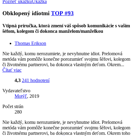
Pozrieť ukážku
Ukážka
Obklopený idiotmi
TOP #93
Vtipná príručka, ktorá zmení váš spôsob komunikácie s vaším
šéfom, kolegom či dokonca manželom/manželkou
Thomas Erikson
Nie každý, komu nerozumiete, je nevyhnutne idiot. Prelomová
metóda vám pomôže konečne porozumieť svojmu šéfovi, kolegom
či životnému partnerovi, ba dokonca vlastným deťom. Okrem...
Čítať viac
4,3
241 hodnotení
Vydavateľstvo
Motýľ
, 2019
Počet strán
280
Nie každý, komu nerozumiete, je nevyhnutne idiot. Prelomová
metóda vám pomôže konečne porozumieť svojmu šéfovi, kolegom
či životnému partnerovi, ba dokonca vlastným deťom. Okrem toho