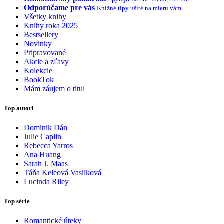
Odporúčame pre vás
Knižné tipy ušité na mieru vám
Všetky knihy
Knihy roka 2025
Bestsellery
Novinky
Pripravované
Akcie a zľavy
Kolekcie
BookTok
Mám záujem o titul
Top autori
Dominik Dán
Julie Caplin
Rebecca Yarros
Ana Huang
Sarah J. Maas
Táňa Keleová Vasilková
Lucinda Riley
Top série
Romantické úteky