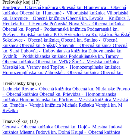
Prešovský kraj (17)
Bardejov -
Okresná knižnica
Okresná kn.
Hranovnica -
Obecná
knižnica
Obecná kn.
Humenné -
Vihorlatská knižnica
Vihorlatská
kn.
Jarovnice -
Obecná knižnica
Obecná kn.
Levoča -
Knižnica J.
Henkela
Kn. J. Henkela
Pečovská Nová Ves -
Obecná knižnica
Obecná kn.
Poprad -
Podtatranská knižnica
Podtatranská kn.
Prešov -
Krajská knižnica P. O. Hviezdoslava
Krajská kn.
Šarišské
Sokolovce -
Obecná knižnica
Obecná kn.
Smilno -
Obecná
knižnica
Obecná kn.
Spišský Štiavnik -
Obecná knižnica
Obecná
kn.
Stará Ľubovňa -
Ľubovnianska knižnica
Ľubovnianska kn.
Svidník -
Podduklianska knižnica
Podduklianska kn.
Tarnov -
Obecná knižnica
Obecná kn.
Veľký Šariš -
Mestská knižnica
Mestská kn.
Vranov nad Topľou -
Hornozemplínska knižnica
Hornozemplínska kn.
Záborské -
Obecná knižnica
Obecná kn.
Trenčiansky kraj (5)
Lednické Rovne -
Obecná knižnica
Obecná kn.
Nitrianske Pravno
-
Obecná knižnica
Obecná kn.
Prievidza -
Hornonitrianska
knižnica
Hornonitrianska kn.
Púchov -
Mestská knižnica
Mestská
kn.
Trenčín -
Verejná knižnica Michala Rešetku
Verejná kn. M.
Rešetku
Trnavský kraj (12)
Cerová -
Obecná knižnica
Obecná kn.
Dojč -
Miestna ľudová
knižnica
Miestna ľudová kn.
Dolná Krupá -
Obecná knižnica