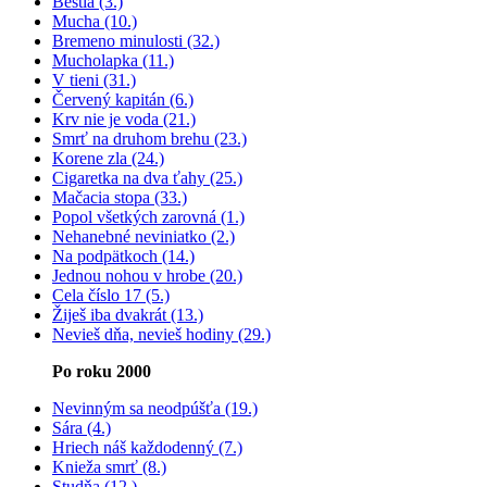
Beštia (3.)
Mucha (10.)
Bremeno minulosti (32.)
Mucholapka (11.)
V tieni (31.)
Červený kapitán (6.)
Krv nie je voda (21.)
Smrť na druhom brehu (23.)
Korene zla (24.)
Cigaretka na dva ťahy (25.)
Mačacia stopa (33.)
Popol všetkých zarovná (1.)
Nehanebné neviniatko (2.)
Na podpätkoch (14.)
Jednou nohou v hrobe (20.)
Cela číslo 17 (5.)
Žiješ iba dvakrát (13.)
Nevieš dňa, nevieš hodiny (29.)
Po roku 2000
Nevinným sa neodpúšťa (19.)
Sára (4.)
Hriech náš každodenný (7.)
Knieža smrť (8.)
Studňa (12.)