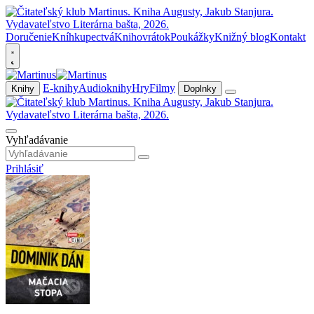
Doručenie
Kníhkupectvá
Knihovrátok
Poukážky
Knižný blog
Kontakt
E-knihy
Audioknihy
Hry
Filmy
Knihy
Doplnky
Vyhľadávanie
Prihlásiť