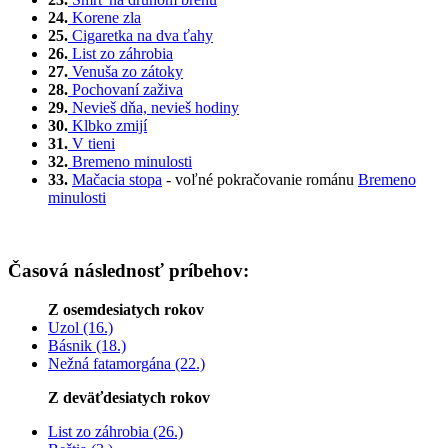
24.
Korene zla
25.
Cigaretka na dva ťahy
26.
List zo záhrobia
27.
Venuša zo zátoky
28.
Pochovaní zaživa
29.
Nevieš dňa, nevieš hodiny
30.
Klbko zmijí
31.
V tieni
32.
Bremeno minulosti
33.
Mačacia stopa
- voľné pokračovanie románu
Bremeno
minulosti
Časová následnosť príbehov:
Z osemdesiatych rokov
Uzol (16.)
Básnik (18.)
Nežná fatamorgána (22.)
Z deväťdesiatych rokov
List zo záhrobia (26.)