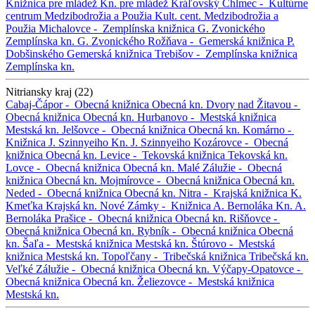
Knižnica pre mládež
Kn. pre mládež
Kráľovský Chlmec -
Kultúrne
centrum Medzibodrožia a Použia
Kult. cent. Medzibodrožia a
Použia
Michalovce -
Zemplínska knižnica G. Zvonického
Zemplínska kn. G. Zvonického
Rožňava -
Gemerská knižnica P.
Dobšinského
Gemerská knižnica
Trebišov -
Zemplínska knižnica
Zemplínska kn.
Nitriansky kraj (22)
Cabaj-Čápor -
Obecná knižnica
Obecná kn.
Dvory nad Žitavou -
Obecná knižnica
Obecná kn.
Hurbanovo -
Mestská knižnica
Mestská kn.
Jelšovce -
Obecná knižnica
Obecná kn.
Komárno -
Knižnica J. Szinnyeiho
Kn. J. Szinnyeiho
Kozárovce -
Obecná
knižnica
Obecná kn.
Levice -
Tekovská knižnica
Tekovská kn.
Lovce -
Obecná knižnica
Obecná kn.
Malé Zálužie -
Obecná
knižnica
Obecná kn.
Mojmírovce -
Obecná knižnica
Obecná kn.
Neded -
Obecná knižnica
Obecná kn.
Nitra -
Krajská knižnica K.
Kmeťka
Krajská kn.
Nové Zámky -
Knižnica A. Bernoláka
Kn. A.
Bernoláka
Prašice -
Obecná knižnica
Obecná kn.
Rišňovce -
Obecná knižnica
Obecná kn.
Rybník -
Obecná knižnica
Obecná
kn.
Šaľa -
Mestská knižnica
Mestská kn.
Štúrovo -
Mestská
knižnica
Mestská kn.
Topoľčany -
Tribečská knižnica
Tribečská kn.
Veľké Zálužie -
Obecná knižnica
Obecná kn.
Výčapy-Opatovce -
Obecná knižnica
Obecná kn.
Želiezovce -
Mestská knižnica
Mestská kn.