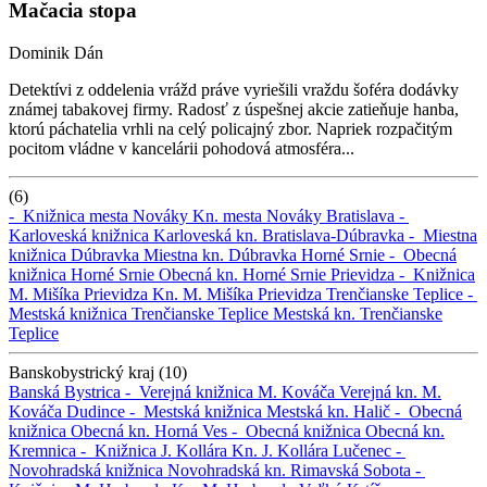
Mačacia stopa
Dominik Dán
Detektívi z oddelenia vrážd práve vyriešili vraždu šoféra dodávky
známej tabakovej firmy. Radosť z úspešnej akcie zatieňuje hanba,
ktorú páchatelia vrhli na celý policajný zbor. Napriek rozpačitým
pocitom vládne v kancelárii pohodová atmosféra...
(6)
-
Knižnica mesta Nováky
Kn. mesta Nováky
Bratislava -
Karloveská knižnica
Karloveská kn.
Bratislava-Dúbravka -
Miestna
knižnica Dúbravka
Miestna kn. Dúbravka
Horné Srnie -
Obecná
knižnica Horné Srnie
Obecná kn. Horné Srnie
Prievidza -
Knižnica
M. Mišíka Prievidza
Kn. M. Mišíka Prievidza
Trenčianske Teplice -
Mestská knižnica Trenčianske Teplice
Mestská kn. Trenčianske
Teplice
Banskobystrický kraj (10)
Banská Bystrica -
Verejná knižnica M. Kováča
Verejná kn. M.
Kováča
Dudince -
Mestská knižnica
Mestská kn.
Halič -
Obecná
knižnica
Obecná kn.
Horná Ves -
Obecná knižnica
Obecná kn.
Kremnica -
Knižnica J. Kollára
Kn. J. Kollára
Lučenec -
Novohradská knižnica
Novohradská kn.
Rimavská Sobota -