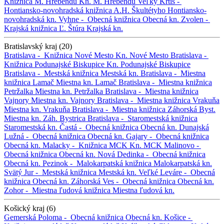
Knižnica M. Hrebendu
Kn. M. Hrebendu
Veľký Krtíš -
Hontiansko-novohradská knižnica A.H. Škultétyho
Hontiansko-
novohradská kn.
Vyhne -
Obecná knižnica
Obecná kn.
Zvolen -
Krajská knižnica Ľ. Štúra
Krajská kn.
Bratislavský kraj (20)
Bratislava -
Knižnica Nové Mesto
Kn. Nové Mesto
Bratislava -
Knižnica Podunajské Biskupice
Kn. Podunajské Biskupice
Bratislava -
Mestská knižnica
Mestská kn.
Bratislava -
Miestna
knižnica Lamač
Miestna kn. Lamač
Bratislava -
Miestna knižnica
Petržalka
Miestna kn. Petržalka
Bratislava -
Miestna knižnica
Vajnory
Miestna kn. Vajnory
Bratislava -
Miestna knižnica Vrakuňa
Miestna kn. Vrakuňa
Bratislava -
Miestna knižnica Záhorská Byst.
Miestna kn. Záh. Bystrica
Bratislava -
Staromestská knižnica
Staromestská kn.
Častá -
Obecná knižnica
Obecná kn.
Dunajská
Lužná -
Obecná knižnica
Obecná kn.
Gajary -
Obecná knižnica
Obecná kn.
Malacky -
Knižnica MCK
Kn. MCK
Malinovo -
Obecná knižnica
Obecná kn.
Nová Dedinka -
Obecná knižnica
Obecná kn.
Pezinok -
Malokarpatská knižnica
Malokarpatská kn.
Svätý Jur -
Mestská knižnica
Mestská kn.
Veľké Leváre -
Obecná
knižnica
Obecná kn.
Záhorská Ves -
Obecná knižnica
Obecná kn.
Zohor -
Miestna ľudová knižnica
Miestna ľudová kn.
Košický kraj (6)
Gemerská Poloma -
Obecná knižnica
Obecná kn.
Košice -