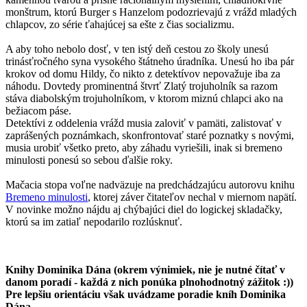
monštrum, ktorú Burger s Hanzelom podozrievajú z vrážd mladých
chlapcov, zo série ťahajúcej sa ešte z čias socializmu.
A aby toho nebolo dosť, v ten istý deň cestou zo školy unesú
trinásťročného syna vysokého štátneho úradníka. Unesú ho iba pár
krokov od domu Hildy, čo nikto z detektívov nepovažuje iba za
náhodu. Dovtedy prominentná štvrť Zlatý trojuholník sa razom
stáva diabolským trojuholníkom, v ktorom miznú chlapci ako na
bežiacom páse.
Detektívi z oddelenia vrážd musia zaloviť v pamäti, zalistovať v
zaprášených poznámkach, skonfrontovať staré poznatky s novými,
musia urobiť všetko preto, aby záhadu vyriešili, inak si bremeno
minulosti ponesú so sebou ďalšie roky.
Mačacia stopa voľne nadväzuje na predchádzajúcu autorovu knihu
Bremeno minulosti
, ktorej záver čitateľov nechal v miernom napätí.
V novinke možno nájdu aj chýbajúci diel do logickej skladačky,
ktorú sa im zatiaľ nepodarilo rozlúsknuť.
Knihy Dominika Dána (okrem výnimiek, nie je nutné čítať v
danom poradí - každá z nich ponúka plnohodnotný zážitok :))
Pre lepšiu orientáciu však uvádzame poradie kníh Dominika
Dána.