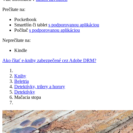
Prečítate na:
Pocketbook
Smartfón či tablet
s podporovanou aplikáciou
Počítač
s podporovanou aplikáciou
Neprečítate na:
Kindle
Ako čítať e-knihy zabezpečené cez Adobe DRM?
Knihy
Beletria
Detektívky, trilery a horory
Detektívky
Mačacia stopa