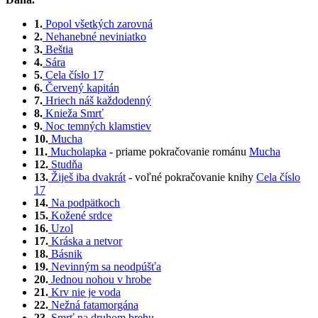
1.
Popol všetkých zarovná
2.
Nehanebné neviniatko
3.
Beštia
4.
Sára
5.
Cela číslo 17
6.
Červený kapitán
7.
Hriech náš každodenný
8.
Knieža Smrť
9.
Noc temných klamstiev
10.
Mucha
11.
Mucholapka
- priame pokračovanie románu
Mucha
12.
Studňa
13.
Žiješ iba dvakrát
- voľné pokračovanie knihy
Cela číslo
17
14.
Na podpätkoch
15.
Kožené srdce
16.
Uzol
17.
Kráska a netvor
18.
Básnik
19.
Nevinným sa neodpúšťa
20.
Jednou nohou v hrobe
21.
Krv nie je voda
22.
Nežná fatamorgána
23.
Smrť na druhom brehu