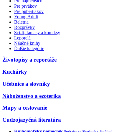
Pre najmenších
Pre prvákov
Pre pubertiakov
Young Adult
Beletria
Rozprávky
Sci-fi, fantasy a komiksy
Leporelá
Náučné knihy
Ďalšie kategórie
Životopisy a reportáže
Kuchárky
Učebnice a slovníky
Náboženstvo a ezoterika
Mapy a cestovanie
Cudzojazyčná literatúra
Knihomoľský pomocník
Spýtajte sa Sherlocka, čo čítať