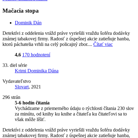
Mačacia stopa
Dominik Dán
Detektívi z oddelenia vrážd práve vyriešili vraždu šoféra dodávky
známej tabakovej firmy. Radosť z úspešnej akcie zatieňuje hanba,
ktorú páchatelia vrhli na celý policajný zbor....
Čítať viac
4,6
170 hodnotení
33. diel série
Krimi Dominika Dána
Vydavateľstvo
Slovart
, 2021
296 strán
5-6 hodín čítania
Vychádzame z priemerného údaju o rýchlosti čítania 230 slov
za minútu, od knihy ku knihe a čitateľa ku čitateľovi sa to
však môže líšiť.
Detektívi z oddelenia vrážd práve vyriešili vraždu šoféra dodávky
známej tabakovej firmy. Radosť z úspešnej akcie zatieňuje hanba,