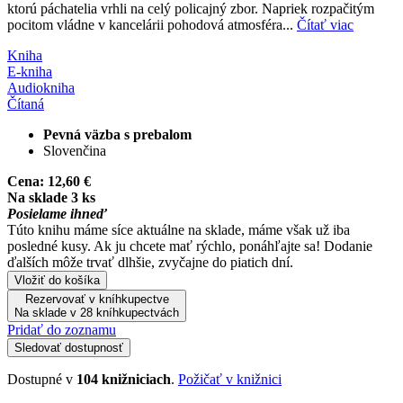
ktorú páchatelia vrhli na celý policajný zbor. Napriek rozpačitým
pocitom vládne v kancelárii pohodová atmosféra...
Čítať viac
Kniha
E-kniha
Audiokniha
Čítaná
Pevná väzba s prebalom
Slovenčina
Cena:
12,60 €
Na sklade 3 ks
Posielame ihneď
Túto knihu máme síce aktuálne na sklade, máme však už iba
posledné kusy. Ak ju chcete mať rýchlo, ponáhľajte sa! Dodanie
ďalších môže trvať dlhšie, zvyčajne do piatich dní.
Vložiť do košíka
Rezervovať v kníhkupectve
Na sklade v 28 kníhkupectvách
Pridať do zoznamu
Sledovať dostupnosť
Dostupné v
104 knižniciach
.
Požičať v knižnici