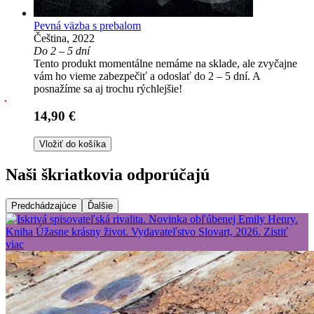
Pevná väzba s prebalom
Čeština, 2022
Do 2 – 5 dní
Tento produkt momentálne nemáme na sklade, ale zvyčajne
vám ho vieme zabezpečiť a odoslať do 2 – 5 dní. A
posnažíme sa aj trochu rýchlejšie!
14,90 €
Vložiť do košíka
Naši škriatkovia odporúčajú
Predchádzajúce
Ďalšie