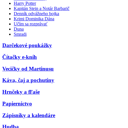
Harry Potter
Kapitán Stein a Notár Barbarič
Denník odvážneho bojka
Krimi Dominika Dána
Učím sa rozprávať
Duna
Smradi
Darčekové poukážky
Čítačky e-kníh
Vecičky od Martinusu
Káva, čaj a pochutiny
Hrnčeky a fľaše
Papiernictvo
Zápisníky a kalendáre
Hudba