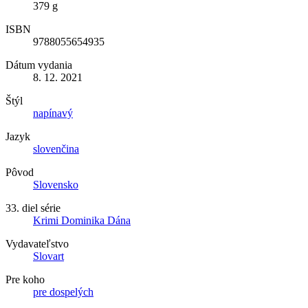
379 g
ISBN
9788055654935
Dátum vydania
8. 12. 2021
Štýl
napínavý
Jazyk
slovenčina
Pôvod
Slovensko
33. diel série
Krimi Dominika Dána
Vydavateľstvo
Slovart
Pre koho
pre dospelých