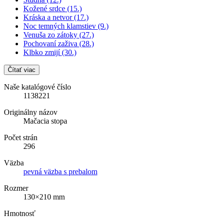
Kožené srdce (15.)
Kráska a netvor (17.)
Noc temných klamstiev (9.)
Venuša zo zátoky (27.)
Pochovaní zaživa (28.)
Klbko zmijí (30.)
Čítať viac
Naše katalógové číslo
1138221
Originálny názov
Mačacia stopa
Počet strán
296
Väzba
pevná väzba s prebalom
Rozmer
130×210 mm
Hmotnosť