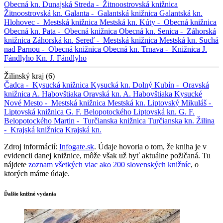
Obecná kn.
Dunajská Streda -
Žitnoostrovská knižnica
Žitnoostrovská kn.
Galanta -
Galantská knižnica
Galantská kn.
Hlohovec -
Mestská knižnica
Mestská kn.
Kúty -
Obecná knižnica
Obecná kn.
Pata -
Obecná knižnica
Obecná kn.
Senica -
Záhorská
knižnica
Záhorská kn.
Sereď -
Mestská knižnica
Mestská kn.
Suchá
nad Parnou -
Obecná knižnica
Obecná kn.
Trnava -
Knižnica J.
Fándlyho
Kn. J. Fándlyho
Žilinský kraj (6)
Čadca -
Kysucká knižnica
Kysucká kn.
Dolný Kubín -
Oravská
knižnica A. Habovštiaka
Oravská kn. A. Habovštiaka
Kysucké
Nové Mesto -
Mestská knižnica
Mestská kn.
Liptovský Mikuláš -
Liptovská knižnica G. F. Belopotockého
Liptovská kn. G. F.
Belopotockého
Martin -
Turčianska knižnica
Turčianska kn.
Žilina
-
Krajská knižnica
Krajská kn.
Zdroj informácií:
Infogate.sk
. Údaje hovoria o tom, že kniha je v
evidencii danej knižnice, môže však už byť aktuálne požičaná. Tu
nájdete
zoznam všetkých viac ako 200 slovenských knižníc
, o
ktorých máme údaje.
Ďalšie knižné vydania