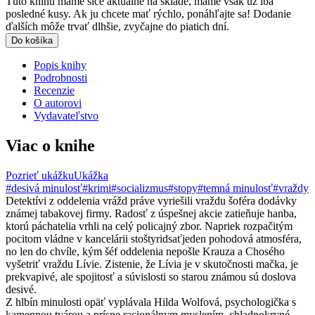
Túto knihu máme síce aktuálne na sklade, máme však už iba
posledné kusy. Ak ju chcete mať rýchlo, ponáhľajte sa! Dodanie
ďalších môže trvať dlhšie, zvyčajne do piatich dní.
Do košíka
Popis knihy
Podrobnosti
Recenzie
O autorovi
Vydavateľstvo
Viac o knihe
Pozrieť ukážku
Ukážka
#desivá minulosť
#krimi
#socializmus
#stopy
#temná minulosť
#vraždy
Detektívi z oddelenia vrážd práve vyriešili vraždu šoféra dodávky
známej tabakovej firmy. Radosť z úspešnej akcie zatieňuje hanba,
ktorú páchatelia vrhli na celý policajný zbor. Napriek rozpačitým
pocitom vládne v kancelárii stoštyridsaťjeden pohodová atmosféra,
no len do chvíle, kým šéf oddelenia nepošle Krauza a Chosého
vyšetriť vraždu Lívie. Zistenie, že Lívia je v skutočnosti mačka, je
prekvapivé, ale spojitosť a súvislosti so starou známou sú doslova
desivé.
Z hlbín minulosti opäť vyplávala Hilda Wolfová, psychologička s
kamennou tvárou a prísne racionálnym myslením, chladnokrvné