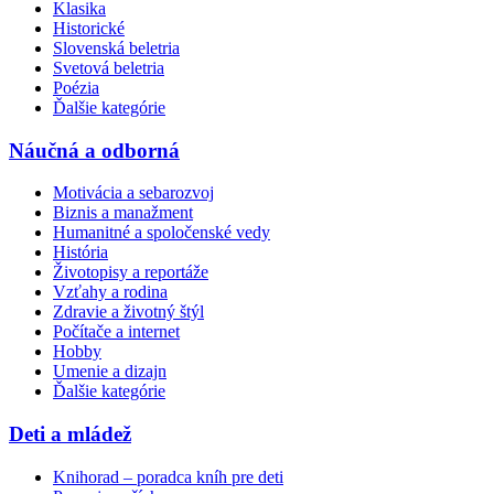
Klasika
Historické
Slovenská beletria
Svetová beletria
Poézia
Ďalšie kategórie
Náučná a odborná
Motivácia a sebarozvoj
Biznis a manažment
Humanitné a spoločenské vedy
História
Životopisy a reportáže
Vzťahy a rodina
Zdravie a životný štýl
Počítače a internet
Hobby
Umenie a dizajn
Ďalšie kategórie
Deti a mládež
Knihorad – poradca kníh pre deti