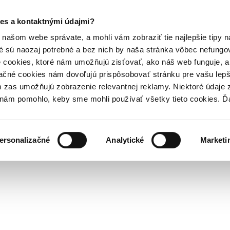
es a kontaktnými údajmi?
našom webe správate, a mohli vám zobraziť tie najlepšie tipy n
é sú naozaj potrebné a bez nich by naša stránka vôbec nefung
 cookies, ktoré nám umožňujú zisťovať, ako náš web funguje, a 
ačné cookies nám dovoľujú prispôsobovať stránku pre vašu lepši
zas umožňujú zobrazenie relevantnej reklamy. Niektoré údaje z
y nám pomohlo, keby sme mohli používať všetky tieto cookies. 
ersonalizačné
Analytické
Marketi