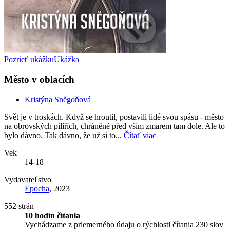
Pozrieť ukážku
Ukážka
Město v oblacích
Kristýna Sněgoňová
Svět je v troskách. Když se hroutil, postavili lidé svou spásu - město
na obrovských pilířích, chráněné před vším zmarem tam dole. Ale to
bylo dávno. Tak dávno, že už si to...
Čítať viac
Vek
14-18
Vydavateľstvo
Epocha
, 2023
552 strán
10 hodín čítania
Vychádzame z priemerného údaju o rýchlosti čítania 230 slov