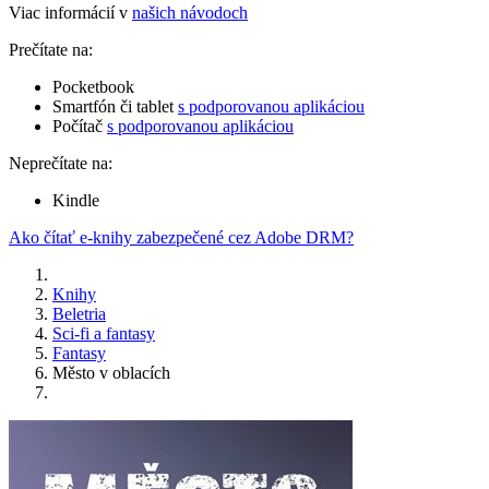
Viac informácií v
našich návodoch
Prečítate na:
Pocketbook
Smartfón či tablet
s podporovanou aplikáciou
Počítač
s podporovanou aplikáciou
Neprečítate na:
Kindle
Ako čítať e-knihy zabezpečené cez Adobe DRM?
Knihy
Beletria
Sci-fi a fantasy
Fantasy
Město v oblacích