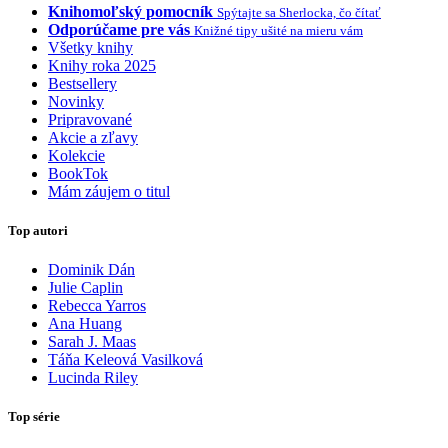
Knihomoľský pomocník
Spýtajte sa Sherlocka, čo čítať
Odporúčame pre vás
Knižné tipy ušité na mieru vám
Všetky knihy
Knihy roka 2025
Bestsellery
Novinky
Pripravované
Akcie a zľavy
Kolekcie
BookTok
Mám záujem o titul
Top autori
Dominik Dán
Julie Caplin
Rebecca Yarros
Ana Huang
Sarah J. Maas
Táňa Keleová Vasilková
Lucinda Riley
Top série