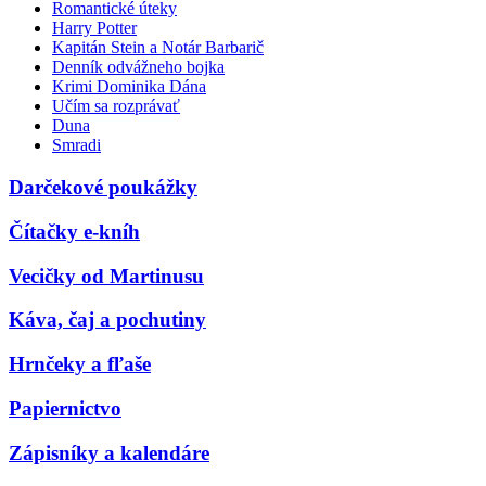
Romantické úteky
Harry Potter
Kapitán Stein a Notár Barbarič
Denník odvážneho bojka
Krimi Dominika Dána
Učím sa rozprávať
Duna
Smradi
Darčekové poukážky
Čítačky e-kníh
Vecičky od Martinusu
Káva, čaj a pochutiny
Hrnčeky a fľaše
Papiernictvo
Zápisníky a kalendáre