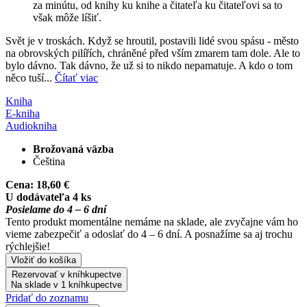
za minútu, od knihy ku knihe a čitateľa ku čitateľovi sa to
však môže líšiť.
Svět je v troskách. Když se hroutil, postavili lidé svou spásu - město
na obrovských pilířích, chráněné před vším zmarem tam dole. Ale to
bylo dávno. Tak dávno, že už si to nikdo nepamatuje. A kdo o tom
něco tuší...
Čítať viac
Kniha
E-kniha
Audiokniha
Brožovaná väzba
Čeština
Cena:
18,60 €
U dodávateľa 4 ks
Posielame do 4 – 6 dní
Tento produkt momentálne nemáme na sklade, ale zvyčajne vám ho
vieme zabezpečiť a odoslať do 4 – 6 dní. A posnažíme sa aj trochu
rýchlejšie!
Vložiť do košíka
Rezervovať v kníhkupectve
Na sklade v 1 kníhkupectve
Pridať do zoznamu