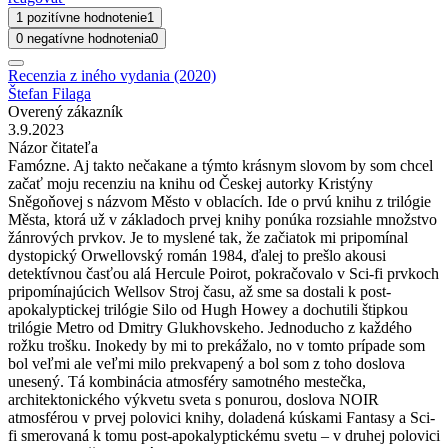
1 pozitívne hodnotenie
1
0 negatívne hodnotenia
0
Recenzia z iného vydania (2020)
Štefan Filaga
Overený zákazník
3.9.2023
Názor čitateľa
Famózne. Aj takto nečakane a týmto krásnym slovom by som chcel
začať moju recenziu na knihu od Českej autorky Kristýny
Sněgoňovej s názvom Město v oblacích. Ide o prvú knihu z trilógie
Města, ktorá už v základoch prvej knihy ponúka rozsiahle množstvo
žánrových prvkov. Je to myslené tak, že začiatok mi pripomínal
dystopický Orwellovský román 1984, ďalej to prešlo akousi
detektívnou časťou alá Hercule Poirot, pokračovalo v Sci-fi prvkoch
pripomínajúcich Wellsov Stroj času, až sme sa dostali k post-
apokalyptickej trilógie Silo od Hugh Howey a dochutili štipkou
trilógie Metro od Dmitry Glukhovskeho. Jednoducho z každého
rožku trošku. Inokedy by mi to prekážalo, no v tomto prípade som
bol veľmi ale veľmi milo prekvapený a bol som z toho doslova
unesený. Tá kombinácia atmosféry samotného mestečka,
architektonického výkvetu sveta s ponurou, doslova NOIR
atmosférou v prvej polovici knihy, doladená kúskami Fantasy a Sci-
fi smerovaná k tomu post-apokalyptickému svetu – v druhej polovici