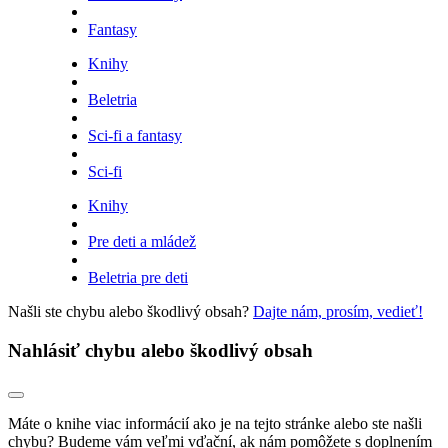
Fantasy
Knihy
Beletria
Sci-fi a fantasy
Sci-fi
Knihy
Pre deti a mládež
Beletria pre deti
Našli ste chybu alebo škodlivý obsah?
Dajte nám, prosím, vedieť!
Nahlásiť chybu alebo škodlivý obsah
Máte o knihe viac informácií ako je na tejto stránke alebo ste našli
chybu? Budeme vám veľmi vďační, ak nám pomôžete s doplnením