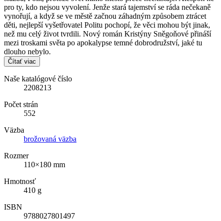
pro ty, kdo nejsou vyvolení. Jenže stará tajemství se ráda nečekaně
vynořují, a když se ve městě začnou záhadným způsobem ztrácet
děti, nejlepší vyšetřovatel Politu pochopí, že věci mohou být jinak,
než mu celý život tvrdili. Nový román Kristýny Sněgoňové přináší
mezi troskami světa po apokalypse temné dobrodružství, jaké tu
dlouho nebylo.
Čítať viac
Naše katalógové číslo
2208213
Počet strán
552
Väzba
brožovaná väzba
Rozmer
110×180 mm
Hmotnosť
410 g
ISBN
9788027801497