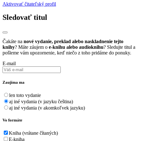
Aktivovať čitateľský profil
Sledovať titul
Čakáte na
nové vydanie, preklad alebo naskladnenie tejto
knihy
? Máte záujem o
e-knihu alebo audioknihu
? Sledujte titul a
pošleme vám upozornenie, keď niečo z toho pridáme do ponuky.
E-mail
Zaujíma ma
len toto vydanie
aj iné vydania (v jazyku čeština)
aj iné vydania (v akomkoľvek jazyku)
Vo formáte
Kniha (vrátane čítaných)
E-kniha