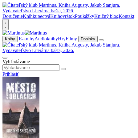
Doručenie
Kníhkupectvá
Knihovrátok
Poukážky
Knižný blog
Kontakt
E-knihy
Audioknihy
Hry
Filmy
Knihy
Doplnky
Vyhľadávanie
Prihlásiť