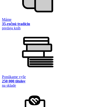
Máme
35-ročnú tradíciu
predaja kníh
Ponúkame vyše
250 000 titulov
na sklade