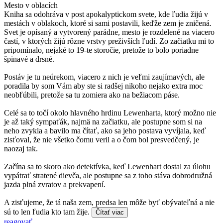
Mesto v oblacích
Kniha sa odohráva v post apokalyptickom svete, kde ľudia žijú v
mestách v oblakoch, ktoré si sami postavili, keďže zem je zničená.
Svet je opísaný a vytvorený parádne, mesto je rozdelené na viacero
častí, v ktorých žijú rôzne vrstvy preživších ľudí. Zo začiatku mi to
pripomínalo, nejaké to 19-te storočie, pretože to bolo poriadne
špinavé a drsné.
Postáv je tu neúrekom, viacero z nich je veľmi zaujímavých, ale
poradila by som Vám aby ste si radšej nikoho nejako extra moc
neobľúbili, pretože sa tu zomiera ako na bežiacom páse.
Celé sa to točí okolo hlavného hrdinu Lewenharta, ktorý možno nie
je až taký sympaťák, najmä na začiatku, ale postupne som si na
neho zvykla a bavilo ma čítať, ako sa jeho postava vyvíjala, keď
zisťoval, že nie všetko čomu veril a o čom bol presvedčený, je
naozaj tak.
Začína sa to skoro ako detektívka, keď Lewenhart dostal za úlohu
vypátrať stratené dievča, ale postupne sa z toho stáva dobrodružná
jazda plná zvratov a prekvapení.
A zisťujeme, že tá naša zem, predsa len môže byť obývateľná a nie
sú to len ľudia kto tam žije.
Čítať viac
reagovať