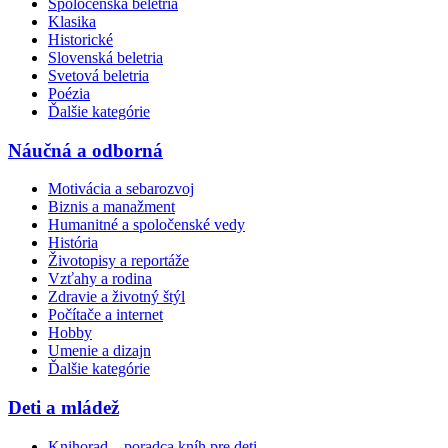
Spoločenská beletria
Klasika
Historické
Slovenská beletria
Svetová beletria
Poézia
Ďalšie kategórie
Náučná a odborná
Motivácia a sebarozvoj
Biznis a manažment
Humanitné a spoločenské vedy
História
Životopisy a reportáže
Vzťahy a rodina
Zdravie a životný štýl
Počítače a internet
Hobby
Umenie a dizajn
Ďalšie kategórie
Deti a mládež
Knihorad – poradca kníh pre deti