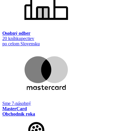
Osobný odber
20 kníhkupectiev
po celom Slovensku
Sme 7-násobný
MasterCard
Obchodník roka