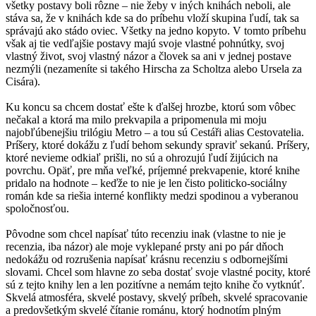
všetky postavy boli rôzne – nie žeby v iných knihách neboli, ale
stáva sa, že v knihách kde sa do príbehu vloží skupina ľudí, tak sa
správajú ako stádo oviec. Všetky na jedno kopyto. V tomto príbehu
však aj tie vedľajšie postavy majú svoje vlastné pohnútky, svoj
vlastný život, svoj vlastný názor a človek sa ani v jednej postave
nezmýli (nezameníte si takého Hirscha za Scholtza alebo Ursela za
Cisára).
Ku koncu sa chcem dostať ešte k ďalšej hrozbe, ktorú som vôbec
nečakal a ktorá ma milo prekvapila a pripomenula mi moju
najobľúbenejšiu trilógiu Metro – a tou sú Cestáři alias Cestovatelia.
Príšery, ktoré dokážu z ľudí behom sekundy spraviť sekanú. Príšery,
ktoré nevieme odkiaľ prišli, no sú a ohrozujú ľudí žijúcich na
povrchu. Opäť, pre mňa veľké, príjemné prekvapenie, ktoré knihe
pridalo na hodnote – keďže to nie je len čisto politicko-sociálny
román kde sa riešia interné konflikty medzi spodinou a vyberanou
spoločnosťou.
Pôvodne som chcel napísať túto recenziu inak (vlastne to nie je
recenzia, iba názor) ale moje vyklepané prsty ani po pár dňoch
nedokážu od rozrušenia napísať krásnu recenziu s odbornejšími
slovami. Chcel som hlavne zo seba dostať svoje vlastné pocity, ktoré
sú z tejto knihy len a len pozitívne a nemám tejto knihe čo vytknúť.
Skvelá atmosféra, skvelé postavy, skvelý príbeh, skvelé spracovanie
a predovšetkým skvelé čítanie románu, ktorý hodnotím plným