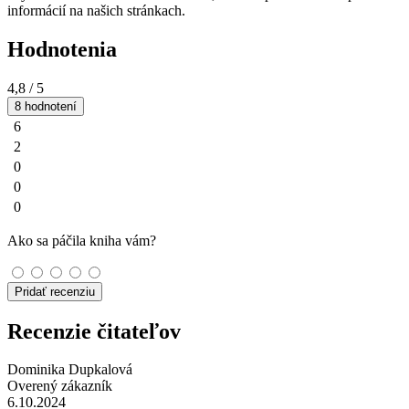
informácií na našich stránkach.
Hodnotenia
4,8
/ 5
8 hodnotení
6
2
0
0
0
Ako sa páčila kniha vám?
Pridať recenziu
Recenzie čitateľov
Dominika Dupkalová
Overený zákazník
6.10.2024