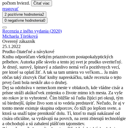
počtom hviezd.
Čítať viac
reagovať
2 pozitívne hodnotenia
2
0 negatívne hodnotenia
0
Recenzia z iného vydania (2020)
Michaela Töröková
Overený zákazník
25.1.2022
Prudko čitateľné a návykové
Knihu odporúčam všetkým priaznivcom postapokalyptických
príbehov. Autorka píše skvelo a tento jej svet je prudko uveriteľný.
Je drsný, surový, špinavý a zdanlivo nemá veľa pozitívnych vecí,
pre ktoré sa oplatí žiť. A tak sa tam umiera vo veľkom... Ja mám
občas taký zlozvyk čítať knihy napreskáčku, takže recenzia o tejto
prvej časti bola neskôr ako o druhej.
Dej sa odohráva v nemeckom meste v oblakoch, kde vládne cisár a
prísne stráži akúkoľvek zmienku o živote mimo ich mesta. Za vyše
sto rokov je to vyhrotené. Čím bližšie sú ľudia žijúci pri okraji, tým
sú biednejší, úplne živo som si to vedela predstaviť. Nečudo, že aj v
tomto meste existuje skupina odporcov, čo túži po lepšom svete, a
ktorá sa snaží tajne preniknúť dolu. Tí, ktorí to majú nakázané od
cisára oficiálne, sa vydávajú na povrch, na zemi zbierajú technológie
a obchodujú a sú zahalení plášťom tajomstiev.