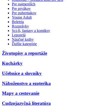
Pre najmenších
Pre prvákov
Pre pubertiakov
Young Adult
Beletria
Rozprávky
Sci-fi, fantasy a komiksy
Leporelá
Náučné knihy
Ďalšie kategórie
Životopisy a reportáže
Kuchárky
Učebnice a slovníky
Náboženstvo a ezoterika
Mapy a cestovanie
Cudzojazyčná literatúra