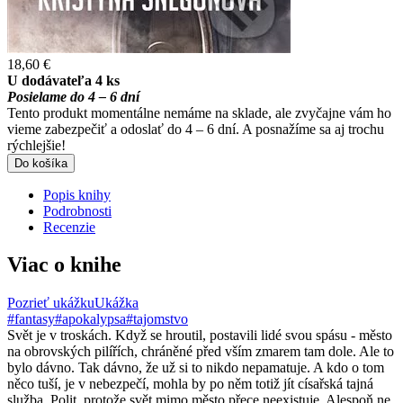
18,60 €
U dodávateľa 4 ks
Posielame do 4 – 6 dní
Tento produkt momentálne nemáme na sklade, ale zvyčajne vám ho
vieme zabezpečiť a odoslať do 4 – 6 dní. A posnažíme sa aj trochu
rýchlejšie!
Do košíka
Popis knihy
Podrobnosti
Recenzie
Viac o knihe
Pozrieť ukážku
Ukážka
#fantasy
#apokalypsa
#tajomstvo
Svět je v troskách. Když se hroutil, postavili lidé svou spásu - město
na obrovských pilířích, chráněné před vším zmarem tam dole. Ale to
bylo dávno. Tak dávno, že už si to nikdo nepamatuje. A kdo o tom
něco tuší, je v nebezpečí, mohla by po něm totiž jít císařská tajná
služba, Polit, protože svět mimo město přece neexistuje. Alespoň ne