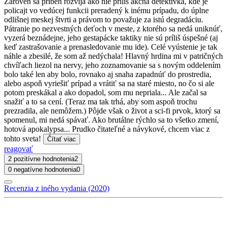
Zároveň sa príbeh rozvíja ako nie príliš akčná detektívka, kde je
policajt vo vedúcej funkcii preradený k inému prípadu, do úplne
odlišnej meskej štvrti a právom to považuje za istú degradáciu.
Pátranie po nezvestných deťoch v meste, z ktorého sa nedá uniknúť,
vyzerá beznádejne, jeho gestapácke taktiky nie sú príliš úspešné (aj
keď zastrašovanie a prenasledovanie mu ide). Celé vyústenie je tak
náhle a zbesilé, že som až nedýchala! Hlavný hrdina mi v patričných
chvíľach liezol na nervy, jeho zoznamovanie sa s novým oddelením
bolo také len aby bolo, rovnako aj snaha zapadnúť do prostredia,
alebo aspoň vyriešiť prípad a vrátiť sa na staré miesto, no čo si ale
potom preskákal a ako dopadol, som mu nepriala... Ale začal sa
snažiť a to sa cení. (Teraz ma tak trhá, aby som aspoň trochu
prezradila, ale nemôžem.) Pôjde však o život a sci-fi prvok, ktorý sa
spomenul, mi nedá spávať. Ako brutálne rýchlo sa to všetko zmení,
hotová apokalypsa... Prudko čitateľné a návykové, chcem viac z
tohto sveta!
Čítať viac
reagovať
2 pozitívne hodnotenia
2
0 negatívne hodnotenia
0
Recenzia z iného vydania (2020)