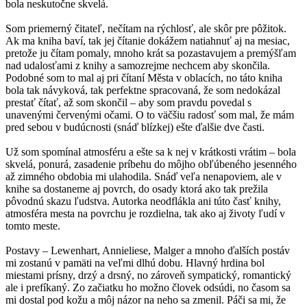
bola neskutočne skvelá.
Som priemerný čitateľ, nečítam na rýchlosť, ale skôr pre pôžitok.
Ak ma kniha baví, tak jej čítanie dokážem natiahnuť aj na mesiac,
pretože ju čítam pomaly, mnoho krát sa pozastavujem a premýšľam
nad udalosťami z knihy a samozrejme nechcem aby skončila.
Podobné som to mal aj pri čítaní Města v oblacích, no táto kniha
bola tak návyková, tak perfektne spracovaná, že som nedokázal
prestať čítať, až som skončil – aby som pravdu povedal s
unavenými červenými očami. O to väčšiu radosť som mal, že mám
pred sebou v budúcnosti (snáď blízkej) ešte ďalšie dve časti.
Už som spomínal atmosféru a ešte sa k nej v krátkosti vrátim – bola
skvelá, ponurá, zasadenie príbehu do môjho obľúbeného jesenného
až zimného obdobia mi ulahodila. Snáď veľa nenapoviem, ale v
knihe sa dostaneme aj povrch, do osady ktorá ako tak prežila
pôvodnú skazu ľudstva. Autorka neodflákla ani túto časť knihy,
atmosféra mesta na povrchu je rozdielna, tak ako aj životy ľudí v
tomto meste.
Postavy – Lewenhart, Annieliese, Malger a mnoho ďalších postáv
mi zostanú v pamäti na veľmi dlhú dobu. Hlavný hrdina bol
miestami prísny, drzý a drsný, no zároveň sympatický, romantický
ale i prefíkaný. Zo začiatku ho možno človek odsúdi, no časom sa
mi dostal pod kožu a môj názor na neho sa zmenil. Páči sa mi, že