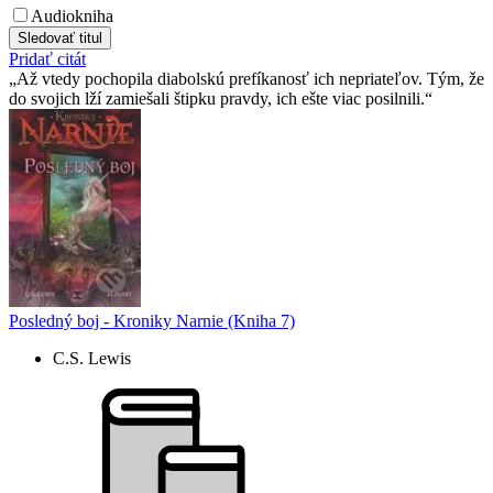
Audiokniha
Sledovať titul
Pridať citát
Až vtedy pochopila diabolskú prefíkanosť ich nepriateľov. Tým, že
do svojich lží zamiešali štipku pravdy, ich ešte viac posilnili.
Posledný boj - Kroniky Narnie (Kniha 7)
C.S. Lewis