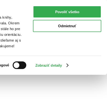
Povoliť všetko
a knihy,
ovala. Okrem
Odmietnuť
stále ho pre
u orientáciu.
dieľame aj s
Ďakujeme!
ngové
Zobraziť detaily