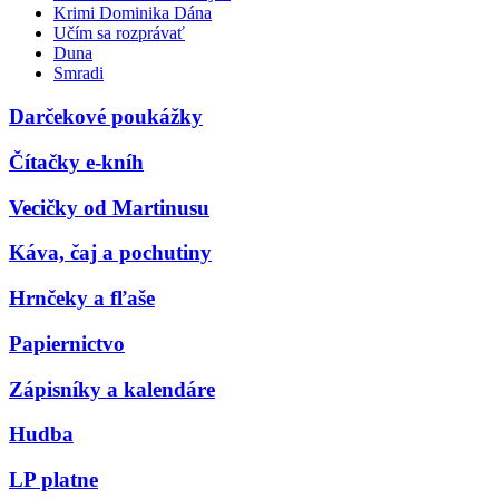
Krimi Dominika Dána
Učím sa rozprávať
Duna
Smradi
Darčekové poukážky
Čítačky e-kníh
Vecičky od Martinusu
Káva, čaj a pochutiny
Hrnčeky a fľaše
Papiernictvo
Zápisníky a kalendáre
Hudba
LP platne