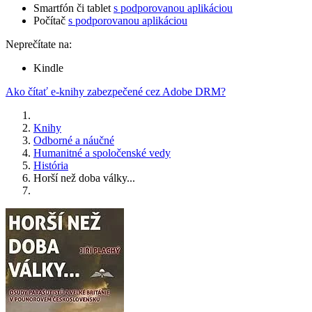
Smartfón či tablet
s podporovanou aplikáciou
Počítač
s podporovanou aplikáciou
Neprečítate na:
Kindle
Ako čítať e-knihy zabezpečené cez Adobe DRM?
Knihy
Odborné a náučné
Humanitné a spoločenské vedy
História
Horší než doba války...