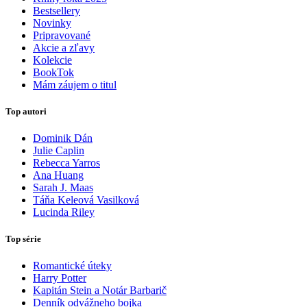
Bestsellery
Novinky
Pripravované
Akcie a zľavy
Kolekcie
BookTok
Mám záujem o titul
Top autori
Dominik Dán
Julie Caplin
Rebecca Yarros
Ana Huang
Sarah J. Maas
Táňa Keleová Vasilková
Lucinda Riley
Top série
Romantické úteky
Harry Potter
Kapitán Stein a Notár Barbarič
Denník odvážneho bojka