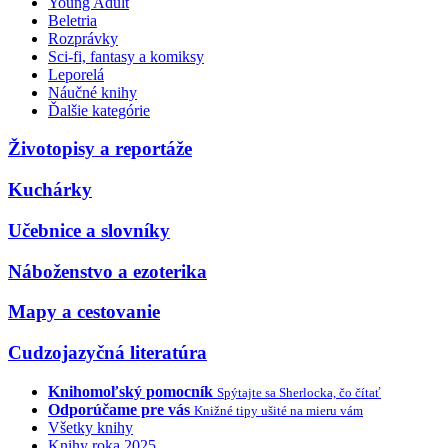
Young Adult
Beletria
Rozprávky
Sci-fi, fantasy a komiksy
Leporelá
Náučné knihy
Ďalšie kategórie
Životopisy a reportáže
Kuchárky
Učebnice a slovníky
Náboženstvo a ezoterika
Mapy a cestovanie
Cudzojazyčná literatúra
Knihomoľský pomocník
Spýtajte sa Sherlocka, čo čítať
Odporúčame pre vás
Knižné tipy ušité na mieru vám
Všetky knihy
Knihy roka 2025