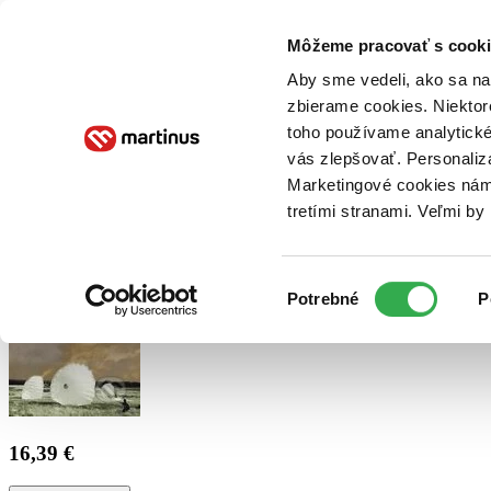
Doručenie
Kníhkupectvá
Knihovrátok
Poukážky
Knižný blog
Kontakt
Môžeme pracovať s cooki
Aby sme vedeli, ako sa na 
zbierame cookies. Niektor
E-knihy
Audioknihy
Hry
Filmy
Knihy
Doplnky
toho používame analytické
vás zlepšovať. Personaliz
Vyhľadávanie
Marketingové cookies nám 
tretími stranami. Veľmi b
Prihlásiť
Výber
Potrebné
P
súhlasu
16,39 €