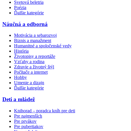
Svetová beletria
Poézia
Ďalšie kategórie
Náučná a odborná
Motivácia a sebarozvoj
Biznis a manažment
Humanitné a spoločenské vedy
História
Životopisy a reportáže
Vzťahy a rodina
Zdravie a životný štýl
Počítače a internet
Hobby
Umenie a dizajn
Ďalšie kategórie
Deti a mládež
Knihorad – poradca kníh pre deti
Pre najmenších
Pre prvákov
Pre pubertiakov