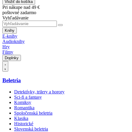
Vložiť do košíka
Pri nákupe nad 49 €
poštovné zadarmo
Vyhľadávanie
Knihy
E-knihy
Audioknihy
Hry
Filmy
Doplnky
Beletria
Detektívky, trilery a horory
Sci-fi a fantasy
Komiksy
Romantika
Spoločenská beletria
Klasika
Historické
Slovenská beletria