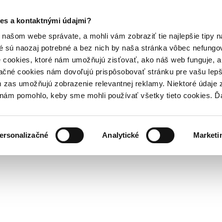
es a kontaktnými údajmi?
našom webe správate, a mohli vám zobraziť tie najlepšie tipy n
é sú naozaj potrebné a bez nich by naša stránka vôbec nefung
 cookies, ktoré nám umožňujú zisťovať, ako náš web funguje, a 
ačné cookies nám dovoľujú prispôsobovať stránku pre vašu lepši
zas umožňujú zobrazenie relevantnej reklamy. Niektoré údaje z
y nám pomohlo, keby sme mohli používať všetky tieto cookies. 
ersonalizačné
Analytické
Marketi