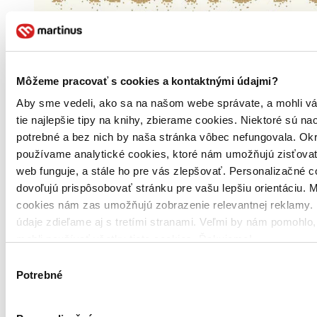
Môžeme pracovať s cookies a kontaktnými údajmi?
Aby sme vedeli, ako sa na našom webe správate, a mohli v
tie najlepšie tipy na knihy, zbierame cookies. Niektoré sú na
potrebné a bez nich by naša stránka vôbec nefungovala. Ok
používame analytické cookies, ktoré nám umožňujú zisťovať
web funguje, a stále ho pre vás zlepšovať. Personalizačné 
dovoľujú prispôsobovať stránku pre vašu lepšiu orientáciu. 
cookies nám zas umožňujú zobrazenie relevantnej reklamy. 
údaje zdieľame aj s tretími stranami. Veľmi by nám pomohlo
mohli používať všetky tieto cookies. Ďakujeme!
Výber
Potrebné
súhlasu
Brožovaná väzba
Čeština, 2020
Na sklade > 5 ks