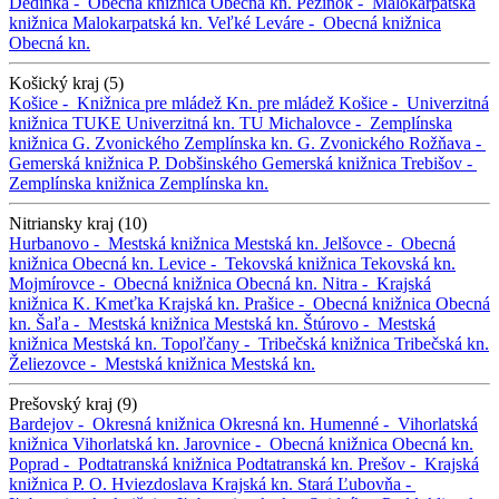
Dedinka -
Obecná knižnica
Obecná kn.
Pezinok -
Malokarpatská
knižnica
Malokarpatská kn.
Veľké Leváre -
Obecná knižnica
Obecná kn.
Košický kraj (5)
Košice -
Knižnica pre mládež
Kn. pre mládež
Košice -
Univerzitná
knižnica TUKE
Univerzitná kn. TU
Michalovce -
Zemplínska
knižnica G. Zvonického
Zemplínska kn. G. Zvonického
Rožňava -
Gemerská knižnica P. Dobšinského
Gemerská knižnica
Trebišov -
Zemplínska knižnica
Zemplínska kn.
Nitriansky kraj (10)
Hurbanovo -
Mestská knižnica
Mestská kn.
Jelšovce -
Obecná
knižnica
Obecná kn.
Levice -
Tekovská knižnica
Tekovská kn.
Mojmírovce -
Obecná knižnica
Obecná kn.
Nitra -
Krajská
knižnica K. Kmeťka
Krajská kn.
Prašice -
Obecná knižnica
Obecná
kn.
Šaľa -
Mestská knižnica
Mestská kn.
Štúrovo -
Mestská
knižnica
Mestská kn.
Topoľčany -
Tribečská knižnica
Tribečská kn.
Želiezovce -
Mestská knižnica
Mestská kn.
Prešovský kraj (9)
Bardejov -
Okresná knižnica
Okresná kn.
Humenné -
Vihorlatská
knižnica
Vihorlatská kn.
Jarovnice -
Obecná knižnica
Obecná kn.
Poprad -
Podtatranská knižnica
Podtatranská kn.
Prešov -
Krajská
knižnica P. O. Hviezdoslava
Krajská kn.
Stará Ľubovňa -