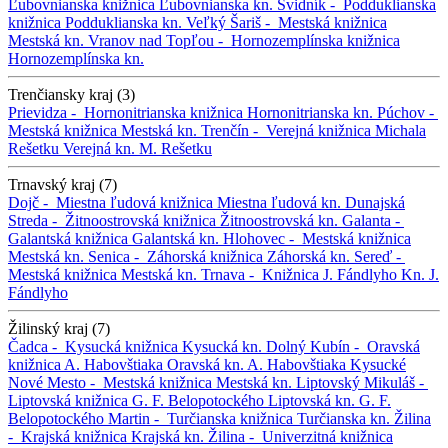
Ľubovnianska knižnica
Ľubovnianska kn.
Svidník -
Podduklianska
knižnica
Podduklianska kn.
Veľký Šariš -
Mestská knižnica
Mestská kn.
Vranov nad Topľou -
Hornozemplínska knižnica
Hornozemplínska kn.
Trenčiansky kraj (3)
Prievidza -
Hornonitrianska knižnica
Hornonitrianska kn.
Púchov -
Mestská knižnica
Mestská kn.
Trenčín -
Verejná knižnica Michala
Rešetku
Verejná kn. M. Rešetku
Trnavský kraj (7)
Dojč -
Miestna ľudová knižnica
Miestna ľudová kn.
Dunajská
Streda -
Žitnoostrovská knižnica
Žitnoostrovská kn.
Galanta -
Galantská knižnica
Galantská kn.
Hlohovec -
Mestská knižnica
Mestská kn.
Senica -
Záhorská knižnica
Záhorská kn.
Sereď -
Mestská knižnica
Mestská kn.
Trnava -
Knižnica J. Fándlyho
Kn. J.
Fándlyho
Žilinský kraj (7)
Čadca -
Kysucká knižnica
Kysucká kn.
Dolný Kubín -
Oravská
knižnica A. Habovštiaka
Oravská kn. A. Habovštiaka
Kysucké
Nové Mesto -
Mestská knižnica
Mestská kn.
Liptovský Mikuláš -
Liptovská knižnica G. F. Belopotockého
Liptovská kn. G. F.
Belopotockého
Martin -
Turčianska knižnica
Turčianska kn.
Žilina
-
Krajská knižnica
Krajská kn.
Žilina -
Univerzitná knižnica