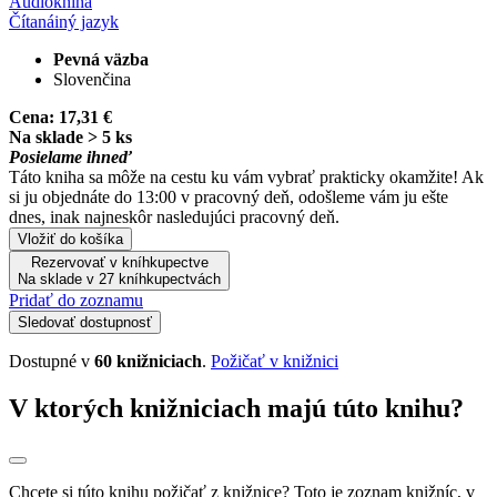
Audiokniha
Čítaná
iný jazyk
Pevná väzba
Slovenčina
Cena:
17,31 €
Na sklade > 5 ks
Posielame ihneď
Táto kniha sa môže na cestu ku vám vybrať prakticky okamžite! Ak
si ju objednáte do 13:00 v pracovný deň, odošleme vám ju ešte
dnes, inak najneskôr nasledujúci pracovný deň.
Vložiť do košíka
Rezervovať v kníhkupectve
Na sklade v 27 kníhkupectvách
Pridať do zoznamu
Sledovať dostupnosť
Dostupné v
60 knižniciach
.
Požičať v knižnici
V ktorých knižniciach majú túto knihu?
Chcete si túto knihu požičať z knižnice? Toto je zoznam knižníc, v