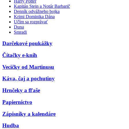
Harry Potter
Kapitán Stein a Notár Barbarič
Denník odvážneho bojka
Krimi Dominika Dána
Učím sa rozprávať
Duna
Smradi
Darčekové poukážky
Čítačky e-kníh
Vecičky od Martinusu
Káva, čaj a pochutiny
Hrnčeky a fľaše
Papiernictvo
Zápisníky a kalendáre
Hudba