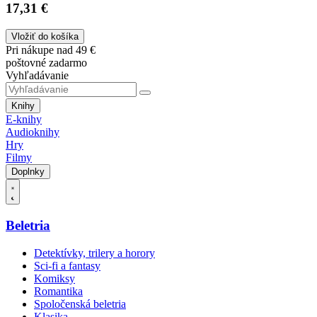
17,31 €
Vložiť do košíka
Pri nákupe nad 49 €
poštovné zadarmo
Vyhľadávanie
Knihy
E-knihy
Audioknihy
Hry
Filmy
Doplnky
Beletria
Detektívky, trilery a horory
Sci-fi a fantasy
Komiksy
Romantika
Spoločenská beletria
Klasika