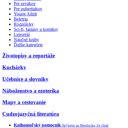
Pre prvákov
Pre pubertiakov
Young Adult
Beletria
Rozprávky
Sci-fi, fantasy a komiksy
Leporelá
Náučné knihy
Ďalšie kategórie
Životopisy a reportáže
Kuchárky
Učebnice a slovníky
Náboženstvo a ezoterika
Mapy a cestovanie
Cudzojazyčná literatúra
Knihomoľský pomocník
Spýtajte sa Sherlocka, čo čítať