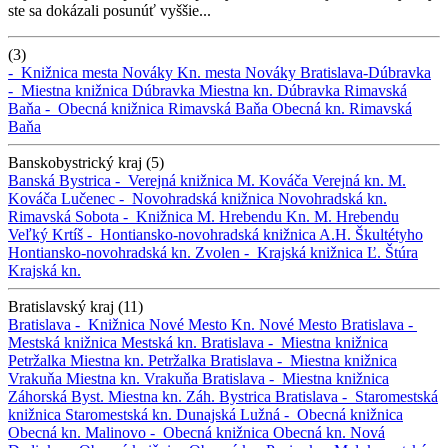
ste sa dokázali posunúť vyššie...
(3)
-
Knižnica mesta Nováky
Kn. mesta Nováky
Bratislava-Dúbravka
-
Miestna knižnica Dúbravka
Miestna kn. Dúbravka
Rimavská
Baňa -
Obecná knižnica Rimavská Baňa
Obecná kn. Rimavská
Baňa
Banskobystrický kraj (5)
Banská Bystrica -
Verejná knižnica M. Kováča
Verejná kn. M.
Kováča
Lučenec -
Novohradská knižnica
Novohradská kn.
Rimavská Sobota -
Knižnica M. Hrebendu
Kn. M. Hrebendu
Veľký Krtíš -
Hontiansko-novohradská knižnica A.H. Škultétyho
Hontiansko-novohradská kn.
Zvolen -
Krajská knižnica Ľ. Štúra
Krajská kn.
Bratislavský kraj (11)
Bratislava -
Knižnica Nové Mesto
Kn. Nové Mesto
Bratislava -
Mestská knižnica
Mestská kn.
Bratislava -
Miestna knižnica
Petržalka
Miestna kn. Petržalka
Bratislava -
Miestna knižnica
Vrakuňa
Miestna kn. Vrakuňa
Bratislava -
Miestna knižnica
Záhorská Byst.
Miestna kn. Záh. Bystrica
Bratislava -
Staromestská
knižnica
Staromestská kn.
Dunajská Lužná -
Obecná knižnica
Obecná kn.
Malinovo -
Obecná knižnica
Obecná kn.
Nová