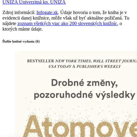
UNIZA
Univerzitná kn. UNIZA
Zdroj informácií:
Infogate.sk
. Údaje hovoria o tom, že kniha je v
evidencii danej knižnice, môže však už byť aktuálne požičaná. Tu
nájdete
zoznam všetkých viac ako 200 slovenských knižníc
, o
ktorých máme údaje.
Ďalšie knižné vydania (6)