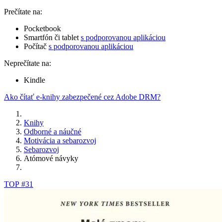
Prečítate na:
Pocketbook
Smartfón či tablet
s podporovanou aplikáciou
Počítač
s podporovanou aplikáciou
Neprečítate na:
Kindle
Ako čítať e-knihy zabezpečené cez Adobe DRM?
Knihy
Odborné a náučné
Motivácia a sebarozvoj
Sebarozvoj
Atómové návyky
TOP #31