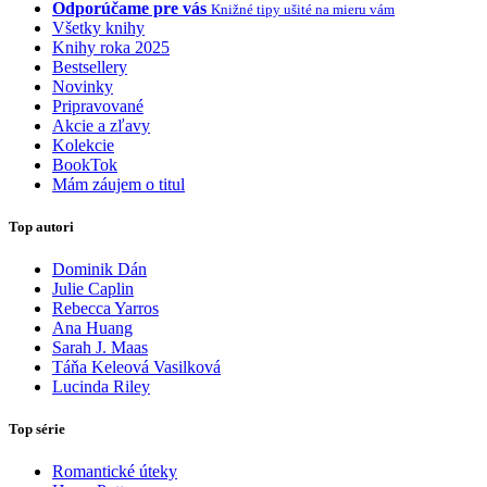
Odporúčame pre vás
Knižné tipy ušité na mieru vám
Všetky knihy
Knihy roka 2025
Bestsellery
Novinky
Pripravované
Akcie a zľavy
Kolekcie
BookTok
Mám záujem o titul
Top autori
Dominik Dán
Julie Caplin
Rebecca Yarros
Ana Huang
Sarah J. Maas
Táňa Keleová Vasilková
Lucinda Riley
Top série
Romantické úteky