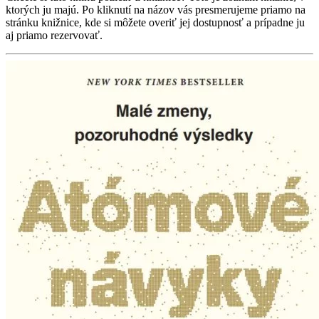
ktorých ju majú. Po kliknutí na názov vás presmerujeme priamo na
stránku knižnice, kde si môžete overiť jej dostupnosť a prípadne ju
aj priamo rezervovať.