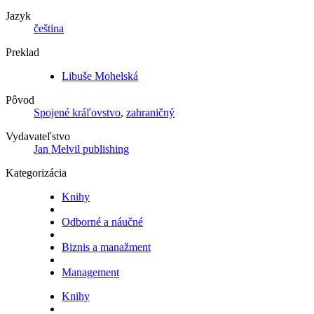
Jazyk
čeština
Preklad
Libuše Mohelská
Pôvod
Spojené kráľovstvo
,
zahraničný
Vydavateľstvo
Jan Melvil publishing
Kategorizácia
Knihy
Odborné a náučné
Biznis a manažment
Management
Knihy