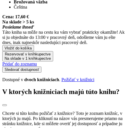
Brožovaná väzba
Čeština
Cena:
17,60 €
Na sklade > 5 ks
Posielame ihneď
Táto kniha sa môže na cestu ku vám vybrať prakticky okamžite! Ak
si ju objednáte do 13:00 v pracovný deň, odošleme vám ju ešte
dnes, inak najneskôr nasledujúci pracovný deň.
Vložiť do košíka
Rezervovať v kníhkupectve
Na sklade v 1 kníhkupectve
Pridať do zoznamu
Sledovať dostupnosť
Dostupné v
dvoch knižniciach
.
Požičať v knižnici
V ktorých knižniciach majú túto knihu?
Chcete si túto knihu požičať z knižnice? Toto je zoznam knižníc, v
ktorých ju majú. Po kliknutí na názov vás presmerujeme priamo na
stránku knižnice, kde si môžete overiť jej dostupnosť a prípadne ju