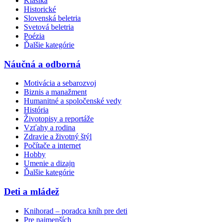
Klasika
Historické
Slovenská beletria
Svetová beletria
Poézia
Ďalšie kategórie
Náučná a odborná
Motivácia a sebarozvoj
Biznis a manažment
Humanitné a spoločenské vedy
História
Životopisy a reportáže
Vzťahy a rodina
Zdravie a životný štýl
Počítače a internet
Hobby
Umenie a dizajn
Ďalšie kategórie
Deti a mládež
Knihorad – poradca kníh pre deti
Pre najmenších