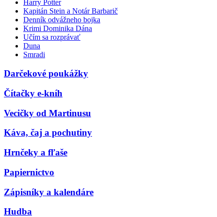
Harry Potter
Kapitán Stein a Notár Barbarič
Denník odvážneho bojka
Krimi Dominika Dána
Učím sa rozprávať
Duna
Smradi
Darčekové poukážky
Čítačky e-kníh
Vecičky od Martinusu
Káva, čaj a pochutiny
Hrnčeky a fľaše
Papiernictvo
Zápisníky a kalendáre
Hudba