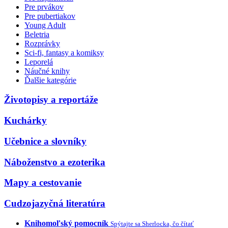
Pre prvákov
Pre pubertiakov
Young Adult
Beletria
Rozprávky
Sci-fi, fantasy a komiksy
Leporelá
Náučné knihy
Ďalšie kategórie
Životopisy a reportáže
Kuchárky
Učebnice a slovníky
Náboženstvo a ezoterika
Mapy a cestovanie
Cudzojazyčná literatúra
Knihomoľský pomocník
Spýtajte sa Sherlocka, čo čítať