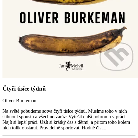
Čtyři tisíce týdnů
Oliver Burkeman
Na světě pobudeme sotva čtyři tisíce týdnů. Musíme toho v nich
stihnout spoustu a všechno zaráz: Vyřešit další pohromu v práci.
Najít si lepší práci. Užít si krátký čas s dětmi, a přitom toho kolem
nich tolik obstarat. Pravidelně sportovat. Hodně číst...