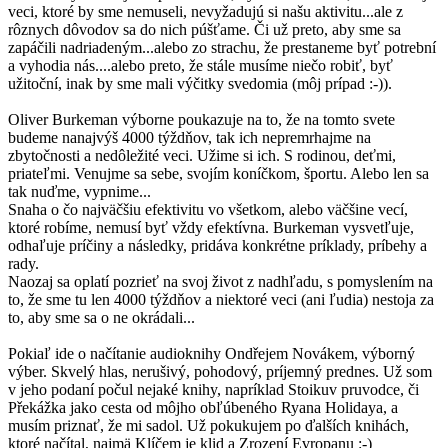
veci, ktoré by sme nemuseli, nevyžadujú si našu aktivitu...ale z
rôznych dôvodov sa do nich púšťame. Či už preto, aby sme sa
zapáčili nadriadeným...alebo zo strachu, že prestaneme byť potrební
a vyhodia nás....alebo preto, že stále musíme niečo robiť, byť
užitoční, inak by sme mali výčitky svedomia (môj prípad :-)).
Oliver Burkeman výborne poukazuje na to, že na tomto svete
budeme nanajvýš 4000 týždňov, tak ich nepremrhajme na
zbytočnosti a nedôležité veci. Užime si ich. S rodinou, deťmi,
priateľmi. Venujme sa sebe, svojím koníčkom, športu. Alebo len sa
tak nuďme, vypnime...
Snaha o čo najväčšiu efektivitu vo všetkom, alebo väčšine vecí,
ktoré robíme, nemusí byť vždy efektívna. Burkeman vysvetľuje,
odhaľuje príčiny a následky, pridáva konkrétne príklady, príbehy a
rady.
Naozaj sa oplatí pozrieť na svoj život z nadhľadu, s pomyslením na
to, že sme tu len 4000 týždňov a niektoré veci (ani ľudia) nestoja za
to, aby sme sa o ne okrádali...
Pokiaľ ide o načítanie audioknihy Ondřejem Novákem, výborný
výber. Skvelý hlas, nerušivý, pohodový, príjemný prednes. Už som
v jeho podaní počul nejaké knihy, napríklad Stoikuv pruvodce, či
Překážka jako cesta od môjho obľúbeného Ryana Holidaya, a
musím priznať, že mi sadol. Už pokukujem po ďalších knihách,
ktoré načítal, najmä Klíčem je klid a Zrození Evropanu :-)