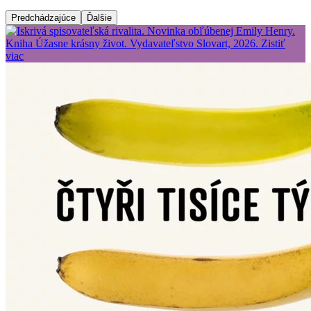
Predchádzajúce
Ďalšie