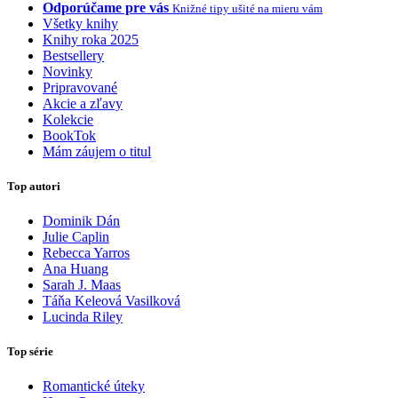
Odporúčame pre vás
Knižné tipy ušité na mieru vám
Všetky knihy
Knihy roka 2025
Bestsellery
Novinky
Pripravované
Akcie a zľavy
Kolekcie
BookTok
Mám záujem o titul
Top autori
Dominik Dán
Julie Caplin
Rebecca Yarros
Ana Huang
Sarah J. Maas
Táňa Keleová Vasilková
Lucinda Riley
Top série
Romantické úteky