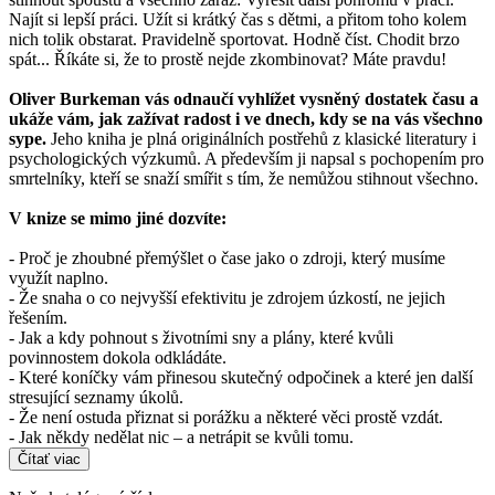
Najít si lepší práci. Užít si krátký čas s dětmi, a přitom toho kolem
nich tolik obstarat. Pravidelně sportovat. Hodně číst. Chodit brzo
spát... Říkáte si, že to prostě nejde zkombinovat? Máte pravdu!
Oliver Burkeman vás odnaučí vyhlížet vysněný dostatek času a
ukáže vám, jak zažívat radost i ve dnech, kdy se na vás všechno
sype.
Jeho kniha je plná originálních postřehů z klasické literatury i
psychologických výzkumů. A především ji napsal s pochopením pro
smrtelníky, kteří se snaží smířit s tím, že nemůžou stihnout všechno.
V knize se mimo jiné dozvíte:
- Proč je zhoubné přemýšlet o čase jako o zdroji, který musíme
využít naplno.
- Že snaha o co nejvyšší efektivitu je zdrojem úzkostí, ne jejich
řešením.
- Jak a kdy pohnout s životními sny a plány, které kvůli
povinnostem dokola odkládáte.
- Které koníčky vám přinesou skutečný odpočinek a které jen další
stresující seznamy úkolů.
- Že není ostuda přiznat si porážku a některé věci prostě vzdát.
- Jak někdy nedělat nic – a netrápit se kvůli tomu.
Čítať viac