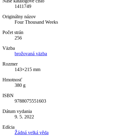
Naše katalógové číslo
1411749
Originálny názov
Four Thousand Weeks
Počet strán
256
Väzba
brožovaná väzba
Rozmer
143×215 mm
Hmotnosť
380 g
ISBN
9788075551603
Dátum vydania
9. 5. 2022
Edícia
Žádná velká věda