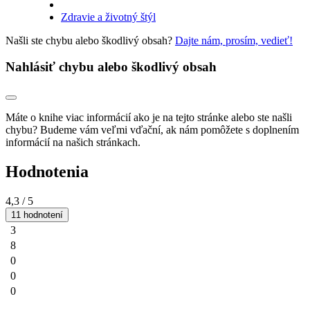
Zdravie a životný štýl
Našli ste chybu alebo škodlivý obsah?
Dajte nám, prosím, vedieť!
Nahlásiť chybu alebo škodlivý obsah
Máte o knihe viac informácií ako je na tejto stránke alebo ste našli
chybu? Budeme vám veľmi vďační, ak nám pomôžete s doplnením
informácií na našich stránkach.
Hodnotenia
4,3
/ 5
11 hodnotení
3
8
0
0
0