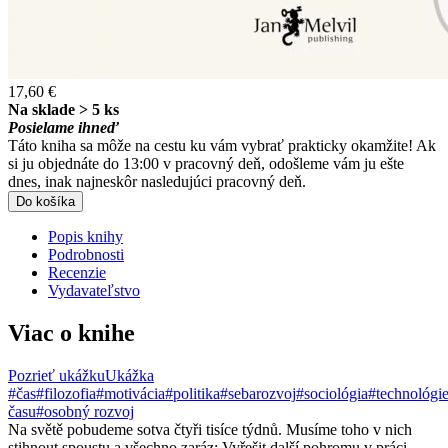
17,60 €
Na sklade > 5 ks
Posielame ihneď
Táto kniha sa môže na cestu ku vám vybrať prakticky okamžite! Ak
si ju objednáte do 13:00 v pracovný deň, odošleme vám ju ešte
dnes, inak najneskôr nasledujúci pracovný deň.
Do košíka
Popis knihy
Podrobnosti
Recenzie
Vydavateľstvo
Viac o knihe
Pozrieť ukážku
Ukážka
#čas
#filozofia
#motivácia
#politika
#sebarozvoj
#sociológia
#technológi
času
#osobný rozvoj
Na světě pobudeme sotva čtyři tisíce týdnů. Musíme toho v nich
stihnout spoustu a všechno zaráz: Vyřešit další pohromu v práci.