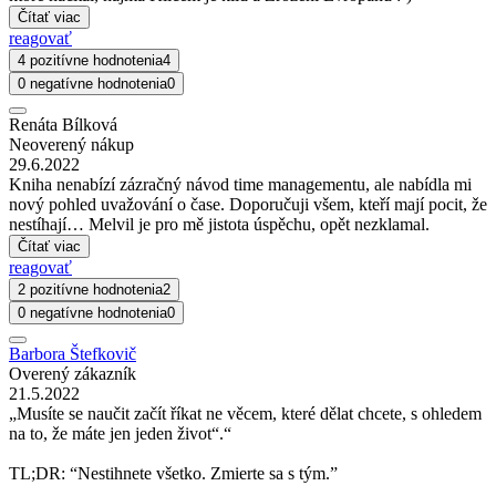
Čítať viac
reagovať
4 pozitívne hodnotenia
4
0 negatívne hodnotenia
0
Renáta Bílková
Neoverený nákup
29.6.2022
Kniha nenabízí zázračný návod time managementu, ale nabídla mi
nový pohled uvažování o čase. Doporučuji všem, kteří mají pocit, že
nestíhají… Melvil je pro mě jistota úspěchu, opět nezklamal.
Čítať viac
reagovať
2 pozitívne hodnotenia
2
0 negatívne hodnotenia
0
Barbora Štefkovič
Overený zákazník
21.5.2022
„Musíte se naučit začít říkat ne věcem, které dělat chcete, s ohledem
na to, že máte jen jeden život“.“
TL;DR: “Nestihnete všetko. Zmierte sa s tým.”