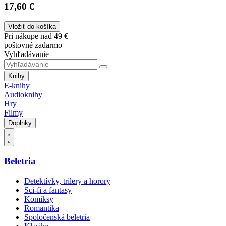
17,60 €
Vložiť do košíka
Pri nákupe nad 49 €
poštovné zadarmo
Vyhľadávanie
Knihy
E-knihy
Audioknihy
Hry
Filmy
Doplnky
Beletria
Detektívky, trilery a horory
Sci-fi a fantasy
Komiksy
Romantika
Spoločenská beletria