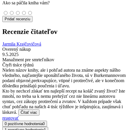
Ako sa páčila kniha vám?
Pridať recenziu
Recenzie čitateľov
Jarmila Krajčovičová
Overený nákup
9.5.2025
Manažment pre smrteľníkov
Čtyři tisíce týdnú
Nielen názov knihy, ale i pohľad autora na známe aspekty nášho
všedného, najčastejšie uponáhľaného života, sú v Burkemannovom
podaní objavné,prekvapujúce, vtipné i protirečivé, ale v konečnom
dôsledku prinášajú poučenia i úľavu.
Kto by nechcel získať ten najlepší recept na koláč zvaný život? Iste
mnohí, no treba sa k nemu prehrýzť cez nie lineárnu autorovu
syntax, cez zákopy protirečení a zvratov. V každom prípade však
chuť pohľadu na našich 4 tisíc týždňov je inšpirujúca, zaujímavá i
láskavá.
Čítať viac
reagovať
0 pozitívne hodnotenia
0
1 negatívne hodnotenie
1