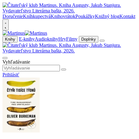
Doručenie
Kníhkupectvá
Knihovrátok
Poukážky
Knižný blog
Kontakt
E-knihy
Audioknihy
Hry
Filmy
Knihy
Doplnky
Vyhľadávanie
Prihlásiť