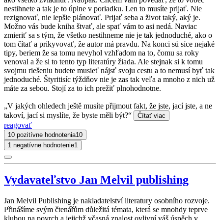
nestihnete a tak je to úplne v poriadku. Len to musíte prijať. Nie
rezignovať, nie lepšie plánovať. Prijať seba a život taký, aký je.
Možno vás bude kniha štvať, ale spať vám to asi nedá. Naviac
zmieriť sa s tým, že všetko nestihneme nie je tak jednoduché, ako o
tom čítať a prikyvovať, že autor má pravdu. Na konci sú síce nejaké
tipy, beriem že sa tomu nevyhol vzhľadom na to, čomu sa roky
venoval a že si to tento typ literatúry žiada. Ale stejnak si k tomu
svojmu riešeniu budete musieť nájsť svoju cestu a to nemusí byť tak
jednoduché. Štyritisíc týždňov nie je zas tak veľa a mnoho z nich už
máte za sebou. Stojí za to ich prežiť plnohodnotne.
„V jakých ohledech ještě musíte přijmout fakt, že jste, jací jste, a ne
takoví, jací si myslíte, že byste měli být?“
Čítať viac
reagovať
10 pozitívne hodnotenia
10
1 negatívne hodnotenie
1
Vydavateľstvo Jan Melvil publishing
Jan Melvil Publishing je nakladatelství literatury osobního rozvoje.
Přinášíme svým čtenářům důležitá témata, která se mnohdy teprve
klubou na povrch a jejichž včasná znalost ovlivní váš úspěch v