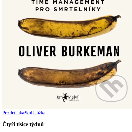
Pozrieť ukážku
Ukážka
Čtyři tisíce týdnů