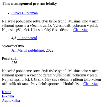
Time management pro smrtelníky
Oliver Burkeman
Na světě pobudeme sotva čtyři tisíce týdnů. Musíme toho v nich
stihnout spoustu a všechno zaráz: Vyřešit další pohromu v práci.
Najít si lepší práci. Užít si krátký čas s dětmi,...
Čítať viac
4,3
11 hodnotení
Vydavateľstvo
Jan Melvil publishing
, 2022
Počet strán
256
Na světě pobudeme sotva čtyři tisíce týdnů. Musíme toho v nich
stihnout spoustu a všechno zaráz: Vyřešit další pohromu v práci.
Najít si lepší práci. Užít si krátký čas s dětmi, a přitom toho kolem
nich tolik obstarat. Pravidelně sportovat. Hodně číst...
Čítať viac
Kniha
E-kniha
Audiokniha