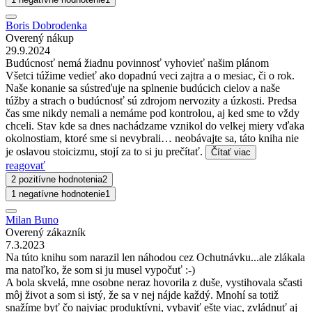
Boris Dobrodenka
Overený nákup
29.9.2024
Budúcnosť nemá žiadnu povinnosť vyhovieť našim plánom
Všetci túžime vedieť ako dopadnú veci zajtra a o mesiac, či o rok.
Naše konanie sa sústreďuje na splnenie budúcich cielov a naše
túžby a strach o budúcnosť sú zdrojom nervozity a úzkosti. Predsa
čas sme nikdy nemali a nemáme pod kontrolou, aj ked sme to vždy
chceli. Stav kde sa dnes nachádzame vznikol do velkej miery vďaka
okolnostiam, ktoré sme si nevybrali… neobávajte sa, táto kniha nie
je oslavou stoicizmu, stojí za to si ju prečítať.
Čítať viac
reagovať
2 pozitívne hodnotenia
2
1 negatívne hodnotenie
1
Milan Buno
Overený zákazník
7.3.2023
Na túto knihu som narazil len náhodou cez Ochutnávku...ale zlákala
ma natoľko, že som si ju musel vypočuť :-)
A bola skvelá, mne osobne neraz hovorila z duše, vystihovala sčasti
môj život a som si istý, že sa v nej nájde každý. Mnohí sa totiž
snažíme byť čo najviac produktívni, vybaviť ešte viac, zvládnuť aj