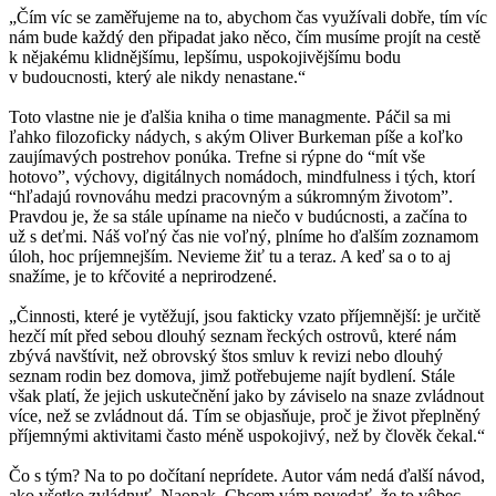
„Čím víc se zaměřujeme na to, abychom čas využívali dobře, tím víc
nám bude každý den připadat jako něco, čím musíme projít na cestě
k nějakému klidnějšímu, lepšímu, uspokojivějšímu bodu
v budoucnosti, který ale nikdy nenastane.“
Toto vlastne nie je ďalšia kniha o time managmente. Páčil sa mi
ľahko filozoficky nádych, s akým Oliver Burkeman píše a koľko
zaujímavých postrehov ponúka. Trefne si rýpne do “mít vše
hotovo”, výchovy, digitálnych nomádoch, mindfulness i tých, ktorí
“hľadajú rovnováhu medzi pracovným a súkromným životom”.
Pravdou je, že sa stále upíname na niečo v budúcnosti, a začína to
už s deťmi. Náš voľný čas nie voľný, plníme ho ďalším zoznamom
úloh, hoc príjemnejším. Nevieme žiť tu a teraz. A keď sa o to aj
snažíme, je to kŕčovité a neprirodzené.
„Činnosti, které je vytěžují, jsou fakticky vzato příjemnější: je určitě
hezčí mít před sebou dlouhý seznam řeckých ostrovů, které nám
zbývá navštívit, než obrovský štos smluv k revizi nebo dlouhý
seznam rodin bez domova, jimž potřebujeme najít bydlení. Stále
však platí, že jejich uskutečnění jako by záviselo na snaze zvládnout
více, než se zvládnout dá. Tím se objasňuje, proč je život přeplněný
příjemnými aktivitami často méně uspokojivý, než by člověk čekal.“
Čo s tým? Na to po dočítaní neprídete. Autor vám nedá ďalší návod,
ako všetko zvládnuť. Naopak. Chcem vám povedať, že to vôbec