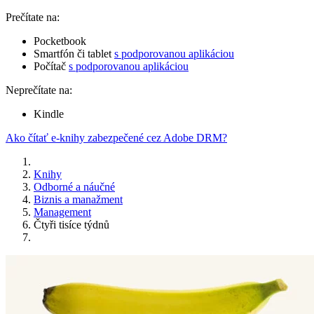
Prečítate na:
Pocketbook
Smartfón či tablet
s podporovanou aplikáciou
Počítač
s podporovanou aplikáciou
Neprečítate na:
Kindle
Ako čítať e-knihy zabezpečené cez Adobe DRM?
Knihy
Odborné a náučné
Biznis a manažment
Management
Čtyři tisíce týdnů