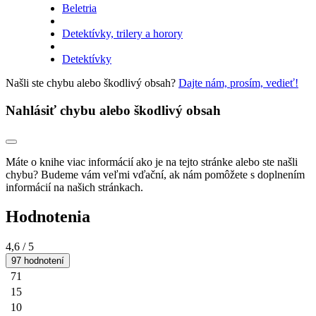
Beletria
Detektívky, trilery a horory
Detektívky
Našli ste chybu alebo škodlivý obsah?
Dajte nám, prosím, vedieť!
Nahlásiť chybu alebo škodlivý obsah
Máte o knihe viac informácií ako je na tejto stránke alebo ste našli
chybu? Budeme vám veľmi vďační, ak nám pomôžete s doplnením
informácií na našich stránkach.
Hodnotenia
4,6
/ 5
97 hodnotení
71
15
10