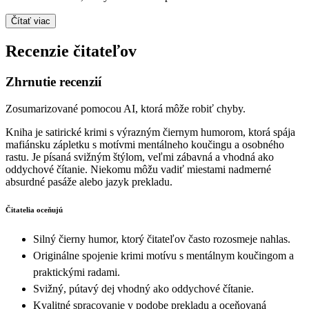
Čítať viac
Recenzie čitateľov
Zhrnutie recenzií
Zosumarizované pomocou AI, ktorá môže robiť chyby.
Kniha je satirické krimi s výrazným čiernym humorom, ktorá spája
mafiánsku zápletku s motívmi mentálneho koučingu a osobného
rastu. Je písaná svižným štýlom, veľmi zábavná a vhodná ako
oddychové čítanie. Niekomu môžu vadiť miestami nadmerné
absurdné pasáže alebo jazyk prekladu.
Čitatelia oceňujú
Silný čierny humor, ktorý čitateľov často rozosmeje nahlas.
Originálne spojenie krimi motívu s mentálnym koučingom a
praktickými radami.
Svižný, pútavý dej vhodný ako oddychové čítanie.
Kvalitné spracovanie v podobe prekladu a oceňovaná