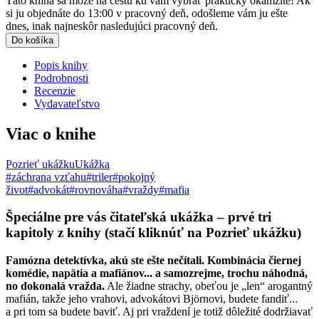
Táto kniha sa môže na cestu ku vám vybrať prakticky okamžite! Ak
si ju objednáte do 13:00 v pracovný deň, odošleme vám ju ešte
dnes, inak najneskôr nasledujúci pracovný deň.
Do košíka
Popis knihy
Podrobnosti
Recenzie
Vydavateľstvo
Viac o knihe
Pozrieť ukážku
Ukážka
#záchrana vzťahu
#triler
#pokojný
život
#advokát
#rovnováha
#vraždy
#mafia
Špeciálne pre vás čitateľská ukážka – prvé tri
kapitoly z knihy (stačí kliknúť na Pozrieť ukážku)
Famózna detektívka, akú ste ešte nečítali. Kombinácia čiernej
komédie, napätia a mafiánov... a samozrejme, trochu náhodná,
no dokonalá vražda.
Ale žiadne strachy, obeťou je „len“ arogantný
mafián, takže jeho vrahovi, advokátovi Björnovi, budete fandiť...
a pri tom sa budete baviť. Aj pri vraždení je totiž dôležité dodržiavať