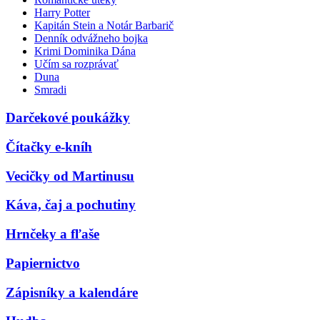
Harry Potter
Kapitán Stein a Notár Barbarič
Denník odvážneho bojka
Krimi Dominika Dána
Učím sa rozprávať
Duna
Smradi
Darčekové poukážky
Čítačky e-kníh
Vecičky od Martinusu
Káva, čaj a pochutiny
Hrnčeky a fľaše
Papiernictvo
Zápisníky a kalendáre