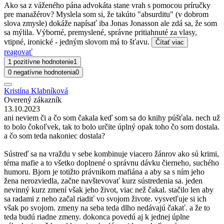
Ako sa z váženého pána advokáta stane vrah s pomocou príručky
pre manažérov? Myslela som si, že takúto "absurditu" (v dobrom
slova zmysle) dokáže napísať iba Jonas Jonasson ale zdá sa, že som
sa mýlila. Výborné, premyslené, správne pritiahnuté za vlasy,
vtipné, ironické - jedným slovom má to šťavu.
Čítať viac
reagovať
1 pozitívne hodnotenie
1
0 negatívne hodnotenia
0
Kristína Klabníková
Overený zákazník
13.10.2023
ani neviem či a čo som čakala keď som sa do knihy púšťala. nech už
to bolo čokoľvek, tak to bolo určite úplný opak toho čo som dostala.
a čo som teda nakoniec dostala?
Sústreď sa na vraždu v sebe kombinuje viacero žánrov ako sú krimi,
téma mafie a to všetko doplnené o správnu dávku čierneho, suchého
humoru. Bjorn je totižto právnikom mafiána a aby sa s ním jeho
žena nerozviedla, začne navštevovať kurz sústredenia sa. jeden
nevinný kurz zmení však jeho život, viac než čakal. stačilo len aby
sa radami z neho začal riadiť vo svojom živote. vysvetľuje si ich
však po svojom. zmeny na seba teda dlho nedávajú čakať. a že to
teda budú riadne zmeny. dokonca povedú aj k jednej úplne