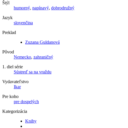
Štýl
humorný
,
napínavý
,
dobrodružný
Jazyk
slovenčina
Preklad
Zuzana Guldanová
Pôvod
Nemecko
,
zahraničný
1. diel série
Sústreď sa na vraždu
Vydavateľstvo
Ikar
Pre koho
pre dospelých
Kategorizácia
Knihy