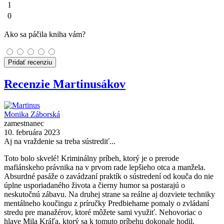
1
0
Ako sa páčila kniha vám?
Pridať recenziu
Recenzie Martinusákov
Monika Záborská
zamestnanec
10. februára 2023
Aj na vraždenie sa treba sústrediť...
Toto bolo skvelé! Kriminálny príbeh, ktorý je o prerode
mafiánskeho právnika na v prvom rade lepšieho otca a manžela.
Absurdné pasáže o zavádzaní praktík o sústredení od kouča do nie
úplne usporiadaného života a čierny humor sa postarajú o
neskutočnú zábavu. Na druhej strane sa reálne aj dozviete techniky
mentálneho koučingu z príručky Predbiehame pomaly o zvládaní
stredu pre manažérov, ktoré môžete sami využiť. Nehovoriac o
hlave Mila Kráľa, ktorý sa k tomuto príbehu dokonale hodil.