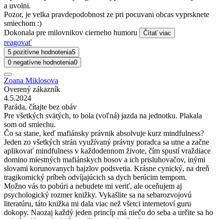
a uvolni.
Pozor, je velka pravdepodobnost ze pri pocuvani obcas vyprsknete
smiechom :)
Dokonala pre milovnikov cierneho humoru
Čítať viac
reagovať
5 pozitívne hodnotenia
5
0 negatívne hodnotenia
0
Zoana Miklosova
Overený zákazník
4.5.2024
Paráda, čítajte bez obáv
Pre všetkých svätých, to bola (voľná) jazda na jednotku. Plakala
som od smiechu.
Čo sa stane, keď mafiánsky právnik absolvuje kurz mindfulness?
Jeden zo všetkých strán využívaný právny poradca sa utne a začne
aplikovať mindfulness v každodennom živote, čím spustí vraždiace
domino miestných mafiánskych bosov a ich prisluhovačov, inými
slovami korunovanych hajzlov podsvetia. Krásne cynický, na dreň
tragikomický príbeh odvíjajúcich sa dych berúcim tempom.
Možno vás to pobúri a nebudete mi veriť, ale oceňujem aj
psychologický rozmer knižky. Vykašlite sa na sebarozvojovú
literatúru, táto knižka mi dala viac než všetci internetoví guru
dokopy. Naozaj každý jeden princíp má niečo do seba a určite sa ho