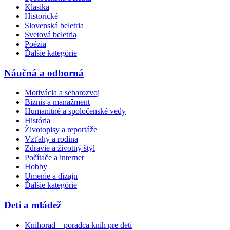
Klasika
Historické
Slovenská beletria
Svetová beletria
Poézia
Ďalšie kategórie
Náučná a odborná
Motivácia a sebarozvoj
Biznis a manažment
Humanitné a spoločenské vedy
História
Životopisy a reportáže
Vzťahy a rodina
Zdravie a životný štýl
Počítače a internet
Hobby
Umenie a dizajn
Ďalšie kategórie
Deti a mládež
Knihorad – poradca kníh pre deti