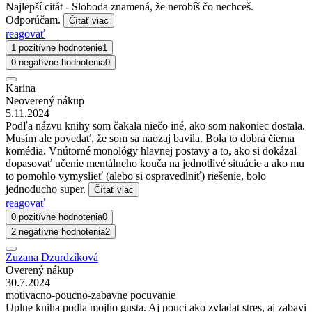
Najlepší citát - Sloboda znamená, že nerobíš čo nechceš.
Odporúčam.
Čítať viac
reagovať
1 pozitívne hodnotenie
1
0 negatívne hodnotenia
0
Karina
Neoverený nákup
5.11.2024
Podľa názvu knihy som čakala niečo iné, ako som nakoniec dostala.
Musím ale povedať, že som sa naozaj bavila. Bola to dobrá čierna
komédia. Vnútorné monológy hlavnej postavy a to, ako si dokázal
dopasovať učenie mentálneho kouča na jednotlivé situácie a ako mu
to pomohlo vymyslieť (alebo si ospravedlniť) riešenie, bolo
jednoducho super.
Čítať viac
reagovať
0 pozitívne hodnotenia
0
2 negatívne hodnotenia
2
Zuzana Dzurdzíková
Overený nákup
30.7.2024
motivacno-poucno-zabavne pocuvanie
Uplne kniha podla mojho gusta. Aj pouci ako zvladat stres, aj zabavi