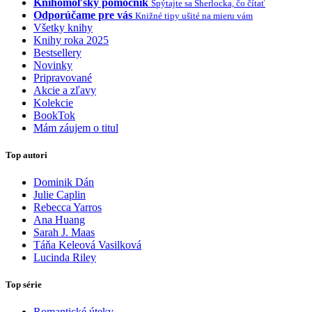
Knihomoľský pomocník
Spýtajte sa Sherlocka, čo čítať
Odporúčame pre vás
Knižné tipy ušité na mieru vám
Všetky knihy
Knihy roka 2025
Bestsellery
Novinky
Pripravované
Akcie a zľavy
Kolekcie
BookTok
Mám záujem o titul
Top autori
Dominik Dán
Julie Caplin
Rebecca Yarros
Ana Huang
Sarah J. Maas
Táňa Keleová Vasilková
Lucinda Riley
Top série
Romantické úteky