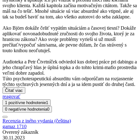
svojho klienta. Každá kapitola začína motivačným citátom. Takže sa
máš na čo tešiť. Mnohé situácie sú viac absurdné ako vtipné, ale aj
tak sa budeš baviť na tom, ako všetko autorovi do seba zaklapne.
Ako Björn dokáže čeliť vypätím situáciám a časovej tiesni? Dokáže
aplikovať novonadobudnuté zručnosti do svojho života, ktorý je za
hranicou zákona? Ako svoje problémy vyrieši si už musíš
prečítať/vypočuť sám/sama, ale pevne dúfam, že čas strávený s
touto knihou neoľutuješ.
Audioteka a Petr Čtvrtníček odviedol kus dobrej práce pri dabingu a
jeho chrapľavý hlas je úplná topka a do tohto krimi-mafio prostredia
veľmi dobre zapadol.
Túto psychoterapeutickú absurditu vám odporúčam na rozjasnenie
týchto sychravých jesenných dní a ja sa idem pustiť do druhej časti.
Čítať viac
reagovať
1 pozitívne hodnotenie
1
0 negatívne hodnotenia
0
Recenzia z iného vydania (čeština)
gamaz 1710
Overený zákazník
30.11.2023