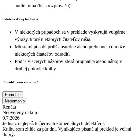
audiokniha (hlas rozprávača).
Čitatelia ďalej hodnotia
V niektorých prípadoch sa v preklade vyskytujú vulgárne
výrazy, ktoré niektorých čitateľov rušia.
Miestami pôsobí príliš absurdne alebo prehnane, čo môže
niektorých čitateľov odradiť.
Podľa viacerých názorov klesá originalita alebo náboj v
druhej polovici knihy.
Pomohlo vám zhrnutie?
Pomohlo
Nepomohlo
Renáta
Neoverený nákup
9.7.2026
Jedna z najlepších čiernych komediálnych detektívok
Knihu som zhltla za pár dní. Vynikajúco písaná aj preklad je veľmi
dobrý.