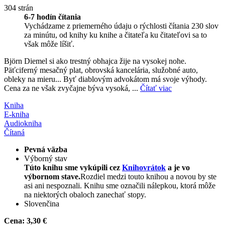
304 strán
6-7 hodín čítania
Vychádzame z priemerného údaju o rýchlosti čítania 230 slov
za minútu, od knihy ku knihe a čitateľa ku čitateľovi sa to
však môže líšiť.
Björn Diemel si ako trestný obhajca žije na vysokej nohe.
Päťciferný mesačný plat, obrovská kancelária, služobné auto,
obleky na mieru... Byť diablovým advokátom má svoje výhody.
Cena za ne však zvyčajne býva vysoká, ...
Čítať viac
Kniha
E-kniha
Audiokniha
Čítaná
Pevná väzba
Výborný stav
Túto knihu sme vykúpili cez
Knihovrátok
a je vo
výbornom stave.
Rozdiel medzi touto knihou a novou by ste
asi ani nespoznali. Knihu sme označili nálepkou, ktorá môže
na niektorých obaloch zanechať stopy.
Slovenčina
Cena:
3,30 €