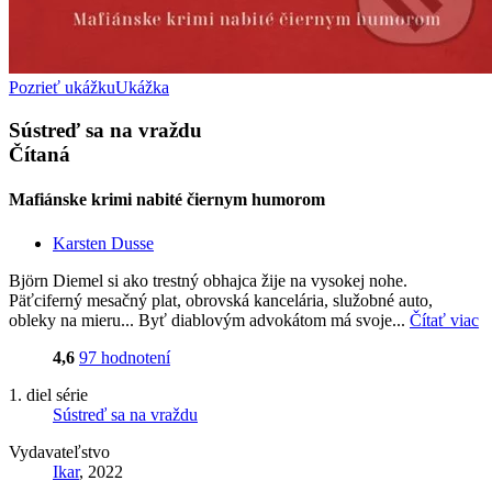
Pozrieť ukážku
Ukážka
Sústreď sa na vraždu
Čítaná
Mafiánske krimi nabité čiernym humorom
Karsten Dusse
Björn Diemel si ako trestný obhajca žije na vysokej nohe.
Päťciferný mesačný plat, obrovská kancelária, služobné auto,
obleky na mieru... Byť diablovým advokátom má svoje...
Čítať viac
4,6
97 hodnotení
1. diel série
Sústreď sa na vraždu
Vydavateľstvo
Ikar
, 2022