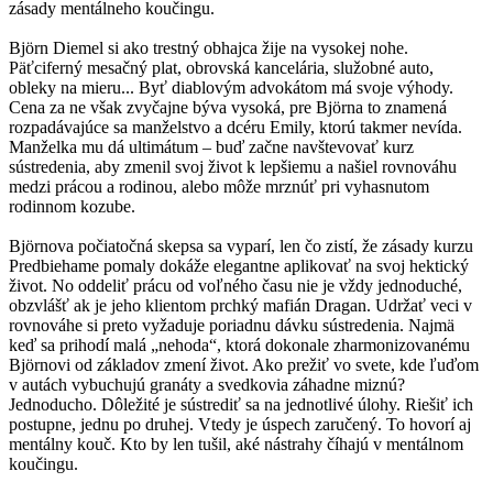
zásady mentálneho koučingu.
Björn Diemel si ako trestný obhajca žije na vysokej nohe.
Päťciferný mesačný plat, obrovská kancelária, služobné auto,
obleky na mieru... Byť diablovým advokátom má svoje výhody.
Cena za ne však zvyčajne býva vysoká, pre Björna to znamená
rozpadávajúce sa manželstvo a dcéru Emily, ktorú takmer nevída.
Manželka mu dá ultimátum – buď začne navštevovať kurz
sústredenia, aby zmenil svoj život k lepšiemu a našiel rovnováhu
medzi prácou a rodinou, alebo môže mrznúť pri vyhasnutom
rodinnom kozube.
Björnova počiatočná skepsa sa vyparí, len čo zistí, že zásady kurzu
Predbiehame pomaly dokáže elegantne aplikovať na svoj hektický
život. No oddeliť prácu od voľného času nie je vždy jednoduché,
obzvlášť ak je jeho klientom prchký mafián Dragan. Udržať veci v
rovnováhe si preto vyžaduje poriadnu dávku sústredenia. Najmä
keď sa prihodí malá „nehoda“, ktorá dokonale zharmonizovanému
Björnovi od základov zmení život. Ako prežiť vo svete, kde ľuďom
v autách vybuchujú granáty a svedkovia záhadne miznú?
Jednoducho. Dôležité je sústrediť sa na jednotlivé úlohy. Riešiť ich
postupne, jednu po druhej. Vtedy je úspech zaručený. To hovorí aj
mentálny kouč. Kto by len tušil, aké nástrahy číhajú v mentálnom
koučingu.