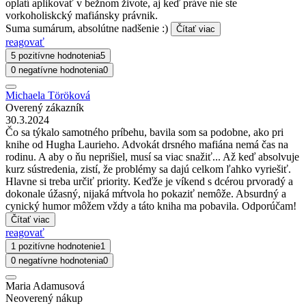
oplatí aplikovať v bežnom živote, aj keď práve nie ste
vorkoholiskcký mafiánsky právnik.
Suma sumárum, absolútne nadšenie :)
Čítať viac
reagovať
5 pozitívne hodnotenia
5
0 negatívne hodnotenia
0
Michaela Töröková
Overený zákazník
30.3.2024
Čo sa týkalo samotného príbehu, bavila som sa podobne, ako pri
knihe od Hugha Laurieho. Advokát drsného mafiána nemá čas na
rodinu. A aby o ňu neprišiel, musí sa viac snažiť... Až keď absolvuje
kurz sústredenia, zistí, že problémy sa dajú celkom ľahko vyriešiť.
Hlavne si treba určiť priority. Keďže je víkend s dcérou prvoradý a
dokonale úžasný, nijaká mŕtvola ho pokaziť nemôže. Absurdný a
cynický humor môžem vždy a táto kniha ma pobavila. Odporúčam!
Čítať viac
reagovať
1 pozitívne hodnotenie
1
0 negatívne hodnotenia
0
Maria Adamusová
Neoverený nákup