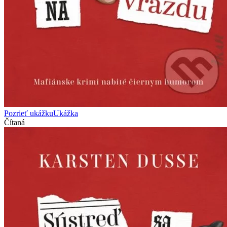
Pozrieť ukážku
Ukážka
Čítaná