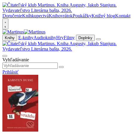
Doručenie
Kníhkupectvá
Knihovrátok
Poukážky
Knižný blog
Kontakt
E-knihy
Audioknihy
Hry
Filmy
Knihy
Doplnky
Vyhľadávanie
Prihlásiť