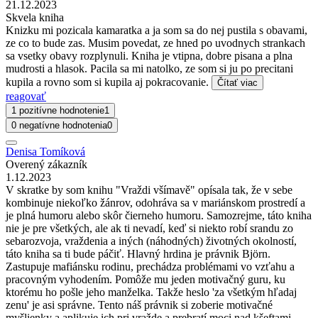
21.12.2023
Skvela kniha
Knizku mi pozicala kamaratka a ja som sa do nej pustila s obavami,
ze co to bude zas. Musim povedat, ze hned po uvodnych strankach
sa vsetky obavy rozplynuli. Kniha je vtipna, dobre pisana a plna
mudrosti a hlasok. Pacila sa mi natolko, ze som si ju po precitani
kupila a rovno som si kupila aj pokracovanie.
Čítať viac
reagovať
1 pozitívne hodnotenie
1
0 negatívne hodnotenia
0
Denisa Tomíková
Overený zákazník
1.12.2023
V skratke by som knihu "Vraždi všímavě" opísala tak, že v sebe
kombinuje niekoľko žánrov, odohráva sa v mariánskom prostredí a
je plná humoru alebo skôr čierneho humoru. Samozrejme, táto kniha
nie je pre všetkých, ale ak ti nevadí, keď si niekto robí srandu zo
sebarozvoja, vraždenia a iných (náhodných) životných okolností,
táto kniha sa ti bude páčiť. Hlavný hrdina je právnik Björn.
Zastupuje mafiánsku rodinu, prechádza problémami vo vzťahu a
pracovným vyhodením. Pomôže mu jeden motivačný guru, ku
ktorému ho pošle jeho manželka. Takže heslo 'za všetkým hľadaj
zenu' je asi správne. Tento náš právnik si zoberie motivačné
myšlienky a aplikuje ich pri vražde a prebratí moci nad kšeftami