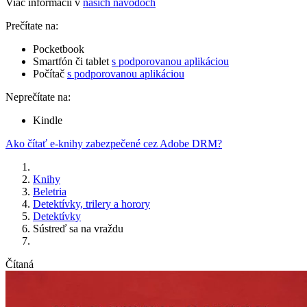
Viac informácií v
našich návodoch
Prečítate na:
Pocketbook
Smartfón či tablet
s podporovanou aplikáciou
Počítač
s podporovanou aplikáciou
Neprečítate na:
Kindle
Ako čítať e-knihy zabezpečené cez Adobe DRM?
Knihy
Beletria
Detektívky, trilery a horory
Detektívky
Sústreď sa na vraždu
Čítaná