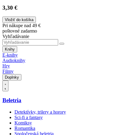
3,30 €
Vložiť do košíka
Pri nákupe nad 49 €
poštovné zadarmo
Vyhľadávanie
Knihy
E-knihy
Audioknihy
Hry
Filmy
Doplnky
Beletria
Detektívky, trilery a horory
Sci-fi a fantasy
Komiksy
Romantika
Spoločenská beletria