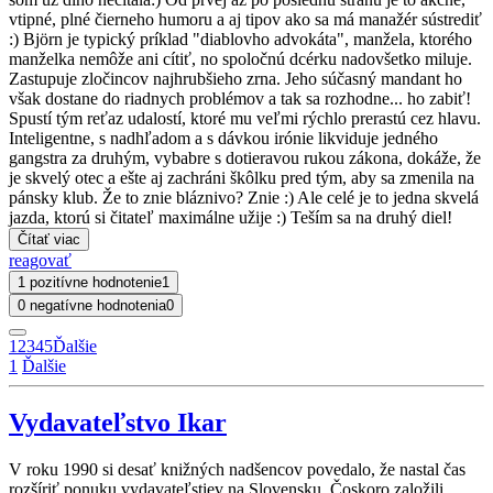
vtipné, plné čierneho humoru a aj tipov ako sa má manažér sústrediť
:) Björn je typický príklad "diablovho advokáta", manžela, ktorého
manželka nemôže ani cítiť, no spoločnú dcérku nadovšetko miluje.
Zastupuje zločincov najhrubšieho zrna. Jeho súčasný mandant ho
však dostane do riadnych problémov a tak sa rozhodne... ho zabiť!
Spustí tým reťaz udalostí, ktoré mu veľmi rýchlo prerastú cez hlavu.
Inteligentne, s nadhľadom a s dávkou irónie likviduje jedného
gangstra za druhým, vybabre s dotieravou rukou zákona, dokáže, že
je skvelý otec a ešte aj zachráni škôlku pred tým, aby sa zmenila na
pánsky klub. Že to znie bláznivo? Znie :) Ale celé je to jedna skvelá
jazda, ktorú si čitateľ maximálne užije :) Teším sa na druhý diel!
Čítať viac
reagovať
1 pozitívne hodnotenie
1
0 negatívne hodnotenia
0
1
2
3
4
5
Ďalšie
1
Ďalšie
Vydavateľstvo Ikar
V roku 1990 si desať knižných nadšencov povedalo, že nastal čas
rozšíriť ponuku vydavateľstiev na Slovensku. Čoskoro založili