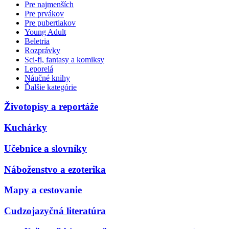
Pre najmenších
Pre prvákov
Pre pubertiakov
Young Adult
Beletria
Rozprávky
Sci-fi, fantasy a komiksy
Leporelá
Náučné knihy
Ďalšie kategórie
Životopisy a reportáže
Kuchárky
Učebnice a slovníky
Náboženstvo a ezoterika
Mapy a cestovanie
Cudzojazyčná literatúra