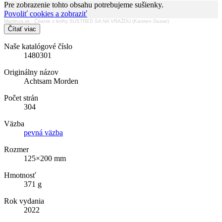
Pre zobrazenie tohto obsahu potrebujeme sušienky.
Povoliť cookies a zobraziť
Martinus.sk
·
Čítanie z knihy SÚSTREĎ SA NA VRAŽDU (Karsten Dusse)
Čítať viac
Naše katalógové číslo
1480301
Originálny názov
Achtsam Morden
Počet strán
304
Väzba
pevná väzba
Rozmer
125×200 mm
Hmotnosť
371 g
Rok vydania
2022