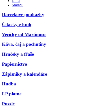
Duna
Smradi
Darčekové poukážky
Čítačky e-kníh
Vecičky od Martinusu
Káva, čaj a pochutiny
Hrnčeky a fľaše
Papiernictvo
Zápisníky a kalendáre
Hudba
LP platne
Puzzle