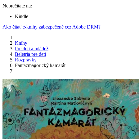
Neprečítate na:
Kindle
Ako čítať e-knihy zabezpečené cez Adobe DRM?
Knihy
Pre deti a mládež
Beletria pre deti
Rozprávky
Fantazmagorický kamarát