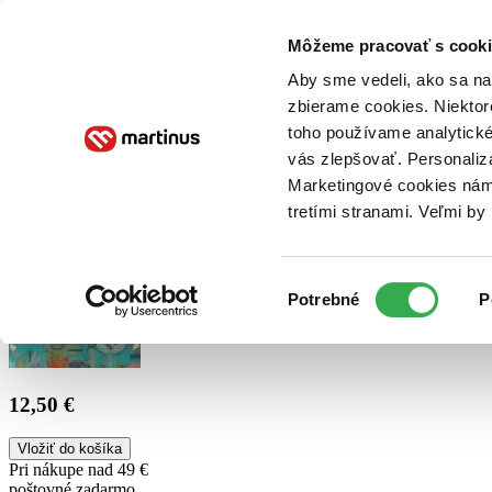
Doručenie
Kníhkupectvá
Knihovrátok
Poukážky
Knižný blog
Kontakt
Môžeme pracovať s cooki
Aby sme vedeli, ako sa na 
zbierame cookies. Niektor
E-knihy
Audioknihy
Hry
Filmy
Knihy
Doplnky
toho používame analytické
vás zlepšovať. Personaliz
Vyhľadávanie
Marketingové cookies nám 
tretími stranami. Veľmi b
Prihlásiť
Výber
Potrebné
P
súhlasu
12,50 €
Vložiť do košíka
Pri nákupe nad 49 €
poštovné zadarmo