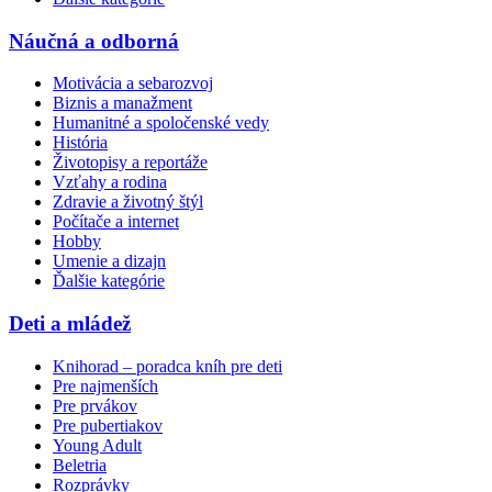
Náučná a odborná
Motivácia a sebarozvoj
Biznis a manažment
Humanitné a spoločenské vedy
História
Životopisy a reportáže
Vzťahy a rodina
Zdravie a životný štýl
Počítače a internet
Hobby
Umenie a dizajn
Ďalšie kategórie
Deti a mládež
Knihorad – poradca kníh pre deti
Pre najmenších
Pre prvákov
Pre pubertiakov
Young Adult
Beletria
Rozprávky