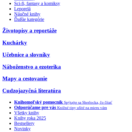
Sci-fi, fantasy a komiksy
Leporelá
Náučné knihy
Ďalšie kategórie
Životopisy a reportáže
Kuchárky
Učebnice a slovníky
Náboženstvo a ezoterika
Mapy a cestovanie
Cudzojazyčná literatúra
Knihomoľský pomocník
Spýtajte sa Sherlocka, čo čítať
Odporúčame pre vás
Knižné tipy ušité na mieru vám
Všetky knihy
Knihy roka 2025
Bestsellery
Novinky