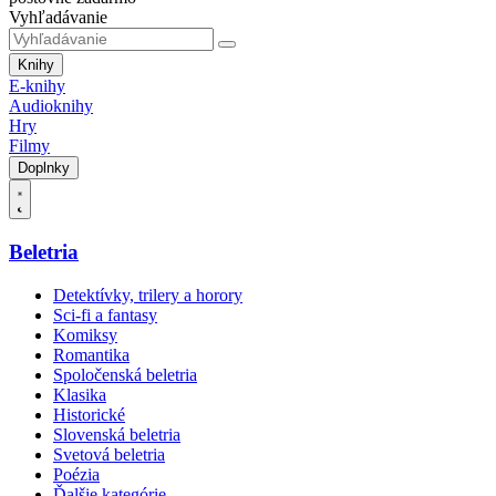
Vyhľadávanie
Knihy
E-knihy
Audioknihy
Hry
Filmy
Doplnky
Beletria
Detektívky, trilery a horory
Sci-fi a fantasy
Komiksy
Romantika
Spoločenská beletria
Klasika
Historické
Slovenská beletria
Svetová beletria
Poézia
Ďalšie kategórie