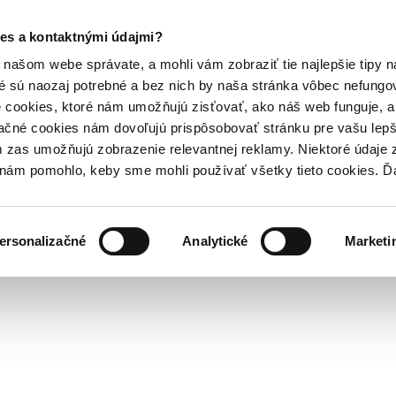
es a kontaktnými údajmi?
našom webe správate, a mohli vám zobraziť tie najlepšie tipy n
é sú naozaj potrebné a bez nich by naša stránka vôbec nefung
 cookies, ktoré nám umožňujú zisťovať, ako náš web funguje, a 
ačné cookies nám dovoľujú prispôsobovať stránku pre vašu lepši
zas umožňujú zobrazenie relevantnej reklamy. Niektoré údaje z
y nám pomohlo, keby sme mohli používať všetky tieto cookies. 
ersonalizačné
Analytické
Marketi