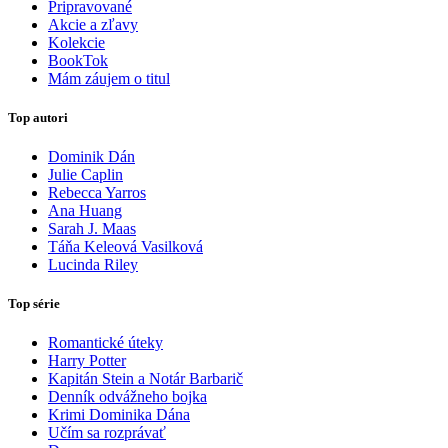
Pripravované
Akcie a zľavy
Kolekcie
BookTok
Mám záujem o titul
Top autori
Dominik Dán
Julie Caplin
Rebecca Yarros
Ana Huang
Sarah J. Maas
Táňa Keleová Vasilková
Lucinda Riley
Top série
Romantické úteky
Harry Potter
Kapitán Stein a Notár Barbarič
Denník odvážneho bojka
Krimi Dominika Dána
Učím sa rozprávať