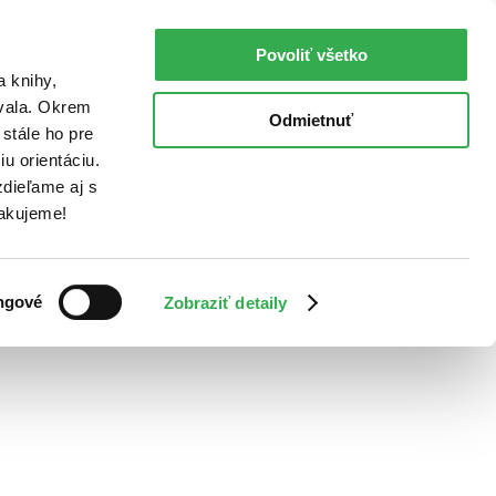
Povoliť všetko
a knihy,
ovala. Okrem
Odmietnuť
stále ho pre
u orientáciu.
dieľame aj s
Ďakujeme!
ngové
Zobraziť detaily