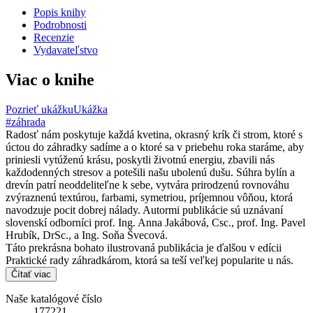
Popis knihy
Podrobnosti
Recenzie
Vydavateľstvo
Viac o knihe
Pozrieť ukážku
Ukážka
#záhrada
Radosť nám poskytuje každá kvetina, okrasný krík či strom, ktoré s
úctou do záhradky sadíme a o ktoré sa v priebehu roka staráme, aby
priniesli vytúženú krásu, poskytli životnú energiu, zbavili nás
každodenných stresov a potešili našu ubolenú dušu. Súhra bylín a
drevín patrí neoddeliteľne k sebe, vytvára prirodzenú rovnováhu
zvýraznenú textúrou, farbami, symetriou, príjemnou vôňou, ktorá
navodzuje pocit dobrej nálady. Autormi publikácie sú uznávaní
slovenskí odborníci prof. Ing. Anna Jakábová, Csc., prof. Ing. Pavel
Hrubík, DrSc., a Ing. Soňa Švecová.
Táto prekrásna bohato ilustrovaná publikácia je ďalšou v edícii
Praktické rady záhradkárom, ktorá sa teší veľkej popularite u nás.
Čítať viac
Naše katalógové číslo
177221