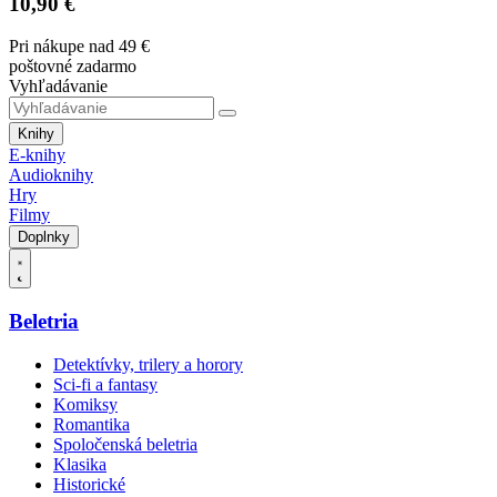
10,90 €
Pri nákupe nad 49 €
poštovné zadarmo
Vyhľadávanie
Knihy
E-knihy
Audioknihy
Hry
Filmy
Doplnky
Beletria
Detektívky, trilery a horory
Sci-fi a fantasy
Komiksy
Romantika
Spoločenská beletria
Klasika
Historické