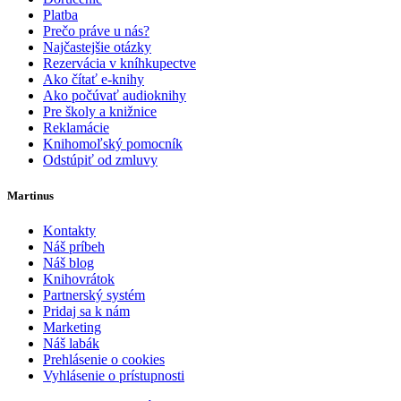
Platba
Prečo práve u nás?
Najčastejšie otázky
Rezervácia v kníhkupectve
Ako čítať e-knihy
Ako počúvať audioknihy
Pre školy a knižnice
Reklamácie
Knihomoľský pomocník
Odstúpiť od zmluvy
Martinus
Kontakty
Náš príbeh
Náš blog
Knihovrátok
Partnerský systém
Pridaj sa k nám
Marketing
Náš labák
Prehlásenie o cookies
Vyhlásenie o prístupnosti