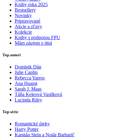
Knihy roka 2025
Bestsellery
Novinky
Pripravované
Akcie a zľavy
Kolekcie
Knihy s podporou FPU
Mám záujem o titul
Top autori
Dominik Dán
Julie Caplin
Rebecca Yarros
Ana Huang
Sarah J. Maas
Táňa Keleová Vasilková
Lucinda Riley
Top série
Romantické úteky
Harry Potter
Kapitán Stein a Notár Barbarič