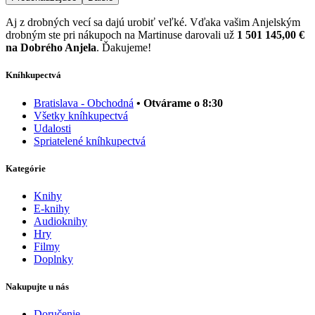
Aj z drobných vecí sa dajú urobiť veľké. Vďaka vašim Anjelským
drobným ste pri nákupoch na Martinuse darovali už
1 501 145,00 €
na Dobrého Anjela
. Ďakujeme!
Kníhkupectvá
Bratislava - Obchodná
• Otvárame o 8:30
Všetky kníhkupectvá
Udalosti
Spriatelené kníhkupectvá
Kategórie
Knihy
E-knihy
Audioknihy
Hry
Filmy
Doplnky
Nakupujte u nás
Doručenie