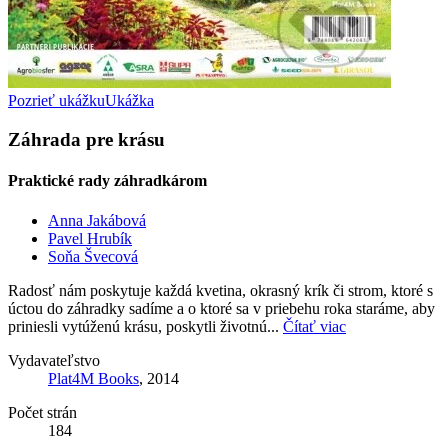
Pozrieť ukážku
Ukážka
Záhrada pre krásu
Praktické rady záhradkárom
Anna Jakábová
Pavel Hrubík
Soňa Švecová
Radosť nám poskytuje každá kvetina, okrasný krík či strom, ktoré s
úctou do záhradky sadíme a o ktoré sa v priebehu roka staráme, aby
priniesli vytúženú krásu, poskytli životnú...
Čítať viac
Vydavateľstvo
Plat4M Books
, 2014
Počet strán
184