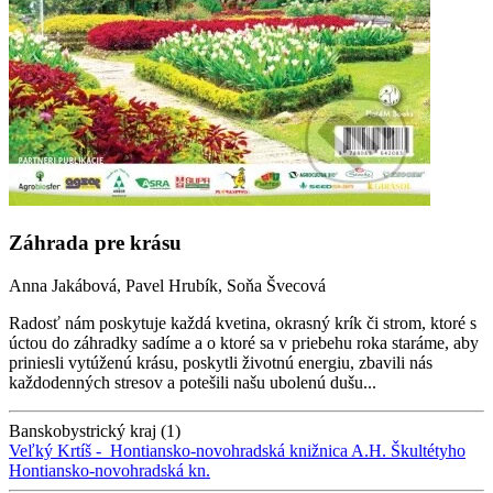
Záhrada pre krásu
Anna Jakábová, Pavel Hrubík, Soňa Švecová
Radosť nám poskytuje každá kvetina, okrasný krík či strom, ktoré s
úctou do záhradky sadíme a o ktoré sa v priebehu roka staráme, aby
priniesli vytúženú krásu, poskytli životnú energiu, zbavili nás
každodenných stresov a potešili našu ubolenú dušu...
Banskobystrický kraj (1)
Veľký Krtíš -
Hontiansko-novohradská knižnica A.H. Škultétyho
Hontiansko-novohradská kn.