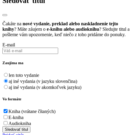
Sledovať titul
Čakáte na
nové vydanie, preklad alebo naskladnenie tejto
knihy
? Máte záujem o
e-knihu alebo audioknihu
? Sledujte titul a
pošleme vám upozornenie, keď niečo z toho pridáme do ponuky.
E-mail
Zaujíma ma
len toto vydanie
aj iné vydania (v jazyku slovenčina)
aj iné vydania (v akomkoľvek jazyku)
Vo formáte
Kniha (vrátane čítaných)
E-kniha
Audiokniha
Sledovať titul