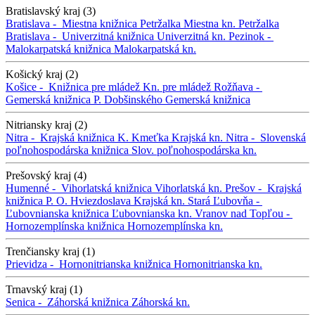
Bratislavský kraj (3)
Bratislava -
Miestna knižnica Petržalka
Miestna kn. Petržalka
Bratislava -
Univerzitná knižnica
Univerzitná kn.
Pezinok -
Malokarpatská knižnica
Malokarpatská kn.
Košický kraj (2)
Košice -
Knižnica pre mládež
Kn. pre mládež
Rožňava -
Gemerská knižnica P. Dobšinského
Gemerská knižnica
Nitriansky kraj (2)
Nitra -
Krajská knižnica K. Kmeťka
Krajská kn.
Nitra -
Slovenská
poľnohospodárska knižnica
Slov. poľnohospodárska kn.
Prešovský kraj (4)
Humenné -
Vihorlatská knižnica
Vihorlatská kn.
Prešov -
Krajská
knižnica P. O. Hviezdoslava
Krajská kn.
Stará Ľubovňa -
Ľubovnianska knižnica
Ľubovnianska kn.
Vranov nad Topľou -
Hornozemplínska knižnica
Hornozemplínska kn.
Trenčiansky kraj (1)
Prievidza -
Hornonitrianska knižnica
Hornonitrianska kn.
Trnavský kraj (1)
Senica -
Záhorská knižnica
Záhorská kn.