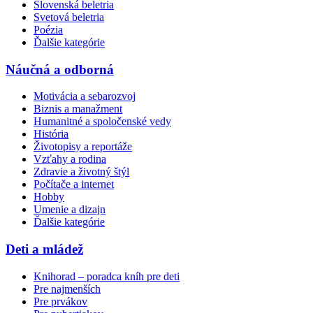
Slovenská beletria
Svetová beletria
Poézia
Ďalšie kategórie
Náučná a odborná
Motivácia a sebarozvoj
Biznis a manažment
Humanitné a spoločenské vedy
História
Životopisy a reportáže
Vzťahy a rodina
Zdravie a životný štýl
Počítače a internet
Hobby
Umenie a dizajn
Ďalšie kategórie
Deti a mládež
Knihorad – poradca kníh pre deti
Pre najmenších
Pre prvákov