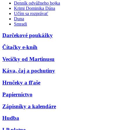
Denník odvážneho bojka
Krimi Dominika Dána
Učím sa rozprávať
Duna
Smradi
Darčekové poukážky
Čítačky e-kníh
Vecičky od Martinusu
Káva, čaj a pochutiny
Hrnčeky a fľaše
Papiernictvo
Zápisníky a kalendáre
Hudba
LP platne