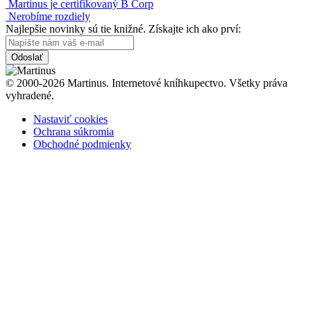
Martinus je certifikovaný B Corp
Nerobíme rozdiely
Najlepšie novinky sú tie knižné. Získajte ich ako prví:
Odoslať
© 2000-2026 Martinus. Internetové kníhkupectvo. Všetky práva
vyhradené.
Nastaviť cookies
Ochrana súkromia
Obchodné podmienky