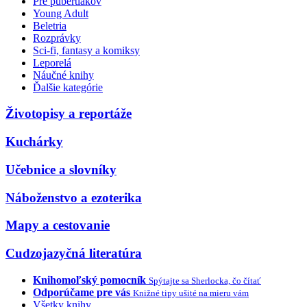
Pre pubertiakov
Young Adult
Beletria
Rozprávky
Sci-fi, fantasy a komiksy
Leporelá
Náučné knihy
Ďalšie kategórie
Životopisy a reportáže
Kuchárky
Učebnice a slovníky
Náboženstvo a ezoterika
Mapy a cestovanie
Cudzojazyčná literatúra
Knihomoľský pomocník
Spýtajte sa Sherlocka, čo čítať
Odporúčame pre vás
Knižné tipy ušité na mieru vám
Všetky knihy