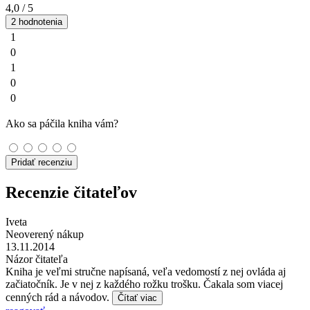
4,0
/ 5
2 hodnotenia
1
0
1
0
0
Ako sa páčila kniha vám?
Pridať recenziu
Recenzie čitateľov
Iveta
Neoverený nákup
13.11.2014
Názor čitateľa
Kniha je veľmi stručne napísaná, veľa vedomostí z nej ovláda aj
začiatočník. Je v nej z každého rožku trošku. Čakala som viacej
cenných rád a návodov.
Čítať viac