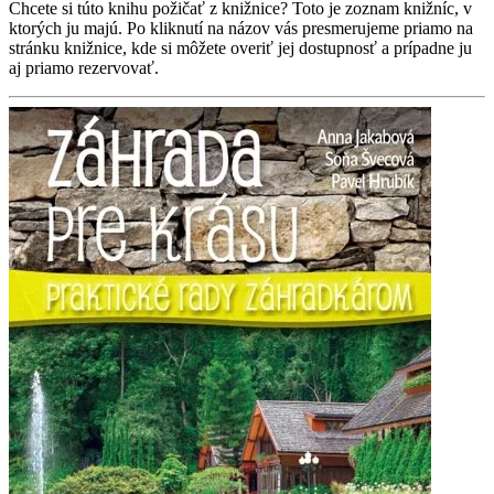
Chcete si túto knihu požičať z knižnice? Toto je zoznam knižníc, v
ktorých ju majú. Po kliknutí na názov vás presmerujeme priamo na
stránku knižnice, kde si môžete overiť jej dostupnosť a prípadne ju
aj priamo rezervovať.