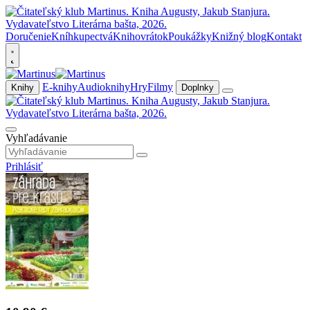
Doručenie
Kníhkupectvá
Knihovrátok
Poukážky
Knižný blog
Kontakt
E-knihy
Audioknihy
Hry
Filmy
Knihy
Doplnky
Vyhľadávanie
Prihlásiť