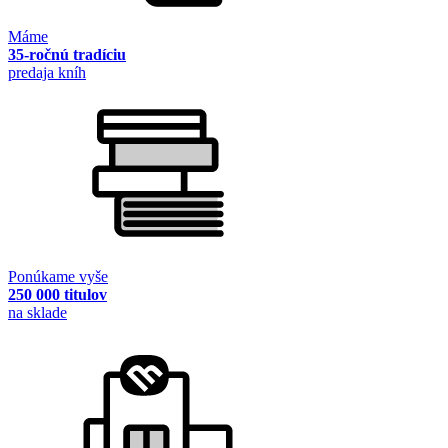
Máme
35-ročnú tradíciu
predaja kníh
Ponúkame vyše
250 000 titulov
na sklade