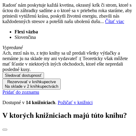
Radosť nám poskytuje každá kvetina, okrasný krík či strom, ktoré s
úctou do záhradky sadíme a o ktoré sa v priebehu roka staráme, aby
priniesli vytúženú krásu, poskytli životnú energiu, zbavili nás
každodenných stresov a potešili našu ubolenú dušu...
Čítať viac
Flexi väzba
Slovenčina
Vypredané
Ach, mrzí nás to, z tejto knihy sa už predali všetky výtlačky a
nemáme ju na sklade my ani vydavateľ :( Teoreticky však môžete
mať šťastie v niektorých iných obchodoch, ktoré ešte nepredali
posledné kusy.
Sledovať dostupnosť
Rezervovať v kníhkupectve
Na sklade v 2 kníhkupectvách
Pridať do zoznamu
Dostupné v
14 knižniciach
.
Požičať v knižnici
V ktorých knižniciach majú túto knihu?