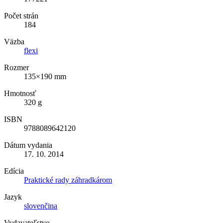
Počet strán
184
Väzba
flexi
Rozmer
135×190 mm
Hmotnosť
320 g
ISBN
9788089642120
Dátum vydania
17. 10. 2014
Edícia
Praktické rady záhradkárom
Jazyk
slovenčina
Vydavateľstvo