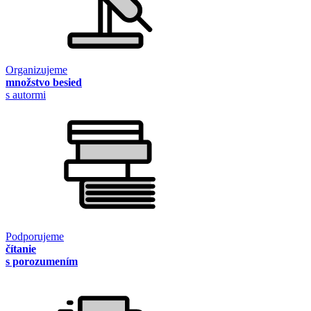
Organizujeme
množstvo besied
s autormi
Podporujeme
čítanie
s porozumením