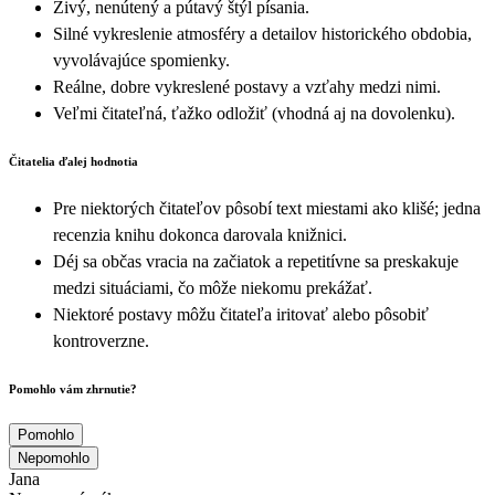
Živý, nenútený a pútavý štýl písania.
Silné vykreslenie atmosféry a detailov historického obdobia,
vyvolávajúce spomienky.
Reálne, dobre vykreslené postavy a vzťahy medzi nimi.
Veľmi čitateľná, ťažko odložiť (vhodná aj na dovolenku).
Čitatelia ďalej hodnotia
Pre niektorých čitateľov pôsobí text miestami ako klišé; jedna
recenzia knihu dokonca darovala knižnici.
Déj sa občas vracia na začiatok a repetitívne sa preskakuje
medzi situáciami, čo môže niekomu prekážať.
Niektoré postavy môžu čitateľa iritovať alebo pôsobiť
kontroverzne.
Pomohlo vám zhrnutie?
Pomohlo
Nepomohlo
Jana