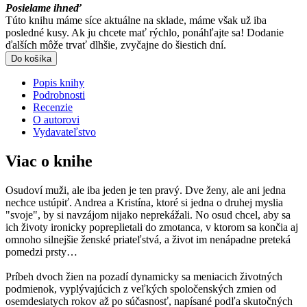
Posielame ihneď
Túto knihu máme síce aktuálne na sklade, máme však už iba
posledné kusy. Ak ju chcete mať rýchlo, ponáhľajte sa! Dodanie
ďalších môže trvať dlhšie, zvyčajne do šiestich dní.
Do košíka
Popis knihy
Podrobnosti
Recenzie
O autorovi
Vydavateľstvo
Viac o knihe
Osudoví muži, ale iba jeden je ten pravý. Dve ženy, ale ani jedna
nechce ustúpiť. Andrea a Kristína, ktoré si jedna o druhej myslia
"svoje", by si navzájom nijako neprekážali. No osud chcel, aby sa
ich životy ironicky popreplietali do zmotanca, v ktorom sa končia aj
omnoho silnejšie ženské priateľstvá, a život im nenápadne preteká
pomedzi prsty…
Príbeh dvoch žien na pozadí dynamicky sa meniacich životných
podmienok, vyplývajúcich z veľkých spoločenských zmien od
osemdesiatych rokov až po súčasnosť, napísané podľa skutočných