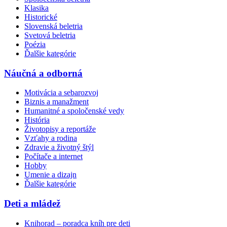
Klasika
Historické
Slovenská beletria
Svetová beletria
Poézia
Ďalšie kategórie
Náučná a odborná
Motivácia a sebarozvoj
Biznis a manažment
Humanitné a spoločenské vedy
História
Životopisy a reportáže
Vzťahy a rodina
Zdravie a životný štýl
Počítače a internet
Hobby
Umenie a dizajn
Ďalšie kategórie
Deti a mládež
Knihorad – poradca kníh pre deti