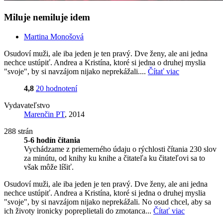
Miluje nemiluje idem
Martina Monošová
Osudoví muži, ale iba jeden je ten pravý. Dve ženy, ale ani jedna
nechce ustúpiť. Andrea a Kristína, ktoré si jedna o druhej myslia
"svoje", by si navzájom nijako neprekážali....
Čítať viac
4,8
20 hodnotení
Vydavateľstvo
Marenčin PT
, 2014
288 strán
5-6 hodín čítania
Vychádzame z priemerného údaju o rýchlosti čítania 230 slov
za minútu, od knihy ku knihe a čitateľa ku čitateľovi sa to
však môže líšiť.
Osudoví muži, ale iba jeden je ten pravý. Dve ženy, ale ani jedna
nechce ustúpiť. Andrea a Kristína, ktoré si jedna o druhej myslia
"svoje", by si navzájom nijako neprekážali. No osud chcel, aby sa
ich životy ironicky popreplietali do zmotanca...
Čítať viac