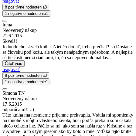
reagovať
8 pozitívne hodnotenia
8
1 negatívne hodnotenie
1
Irena
Neoverený nákup
21.6.2015
Skvelá!
Jednoducho skvelá kniha. Niet čo dodať, treba prečítať! :-) Dostane
sa človeku pod kožu, ale takým nenápadným spôsobom. A najlepšie
sú tie časti medzi riadkami, to, čo sa nepovedalo nahlas...
Čítať viac
reagovať
8 pozitívne hodnotenia
8
1 negatívne hodnotenie
1
Simona TN
Neoverený nákup
17.6.2015
odporúčam!!! :-)
Táto kniha ma nesmierne prijemne prekvapila. Vrátila mi spomienky
na mnohé z môjho vlastného života, hoci podľa prebalu som čakala
niečo celkom iné. Páčilo sa mi, ako som sa našla raz v Kristíne a raz
v Andree - a to s tým plesom ako by bolo o mne. Vďaka tejto knihe