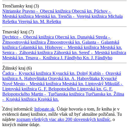
Trenčiansky kraj (3)
Nitrianske Pravno -
Obecná knižnica
Obecná kn.
Púchov -
Mestská knižnica
Mestská kn.
Trenčín -
Verejná knižnica Michala
Rešetku
Verejná kn. M. Rešetku
Trnavský kraj (7)
Dechtice -
Obecná knižnica
Obecná kn.
Dunajská Streda -
Žitnoostrovská knižnica
Žitnoostrovská kn.
Galanta -
Galantská
knižnica
Galantská kn.
Hlohovec -
Mestská knižnica
Mestská kn.
Senica -
Záhorská knižnica
Záhorská kn.
Sereď -
Mestská knižnica
Mestská kn.
Trnava -
Knižnica J. Fándlyho
Kn. J. Fándlyho
Žilinský kraj (6)
Čadca -
Kysucká knižnica
Kysucká kn.
Dolný Kubín -
Oravská
knižnica A. Habovštiaka
Oravská kn. A. Habovštiaka
Kysucké
Nové Mesto -
Mestská knižnica
Mestská kn.
Liptovský Mikuláš -
Liptovská knižnica G. F. Belopotockého
Liptovská kn. G. F.
Belopotockého
Martin -
Turčianska knižnica
Turčianska kn.
Žilina
-
Krajská knižnica
Krajská kn.
Zdroj informácií:
Infogate.sk
. Údaje hovoria o tom, že kniha je v
evidencii danej knižnice, môže však už byť aktuálne požičaná. Tu
nájdete
zoznam všetkých viac ako 200 slovenských knižníc
, o
ktorých máme údaje.