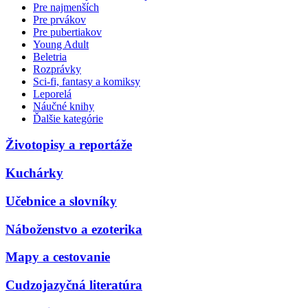
Pre najmenších
Pre prvákov
Pre pubertiakov
Young Adult
Beletria
Rozprávky
Sci-fi, fantasy a komiksy
Leporelá
Náučné knihy
Ďalšie kategórie
Životopisy a reportáže
Kuchárky
Učebnice a slovníky
Náboženstvo a ezoterika
Mapy a cestovanie
Cudzojazyčná literatúra