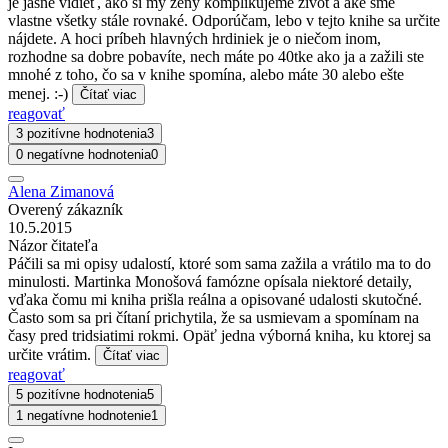
je jasne vidieť, ako si my ženy komplikujeme život a aké sme
vlastne všetky stále rovnaké. Odporúčam, lebo v tejto knihe sa určite
nájdete. A hoci príbeh hlavných hrdiniek je o niečom inom,
rozhodne sa dobre pobavíte, nech máte po 40tke ako ja a zažili ste
mnohé z toho, čo sa v knihe spomína, alebo máte 30 alebo ešte
menej. :-)
Čítať viac
reagovať
3 pozitívne hodnotenia
3
0 negatívne hodnotenia
0
Alena Zimanová
Overený zákazník
10.5.2015
Názor čitateľa
Páčili sa mi opisy udalostí, ktoré som sama zažila a vrátilo ma to do
minulosti. Martinka Monošová famózne opísala niektoré detaily,
vďaka čomu mi kniha prišla reálna a opisované udalosti skutočné.
Často som sa pri čítaní prichytila, že sa usmievam a spomínam na
časy pred tridsiatimi rokmi. Opäť jedna výborná kniha, ku ktorej sa
určite vrátim.
Čítať viac
reagovať
5 pozitívne hodnotenia
5
1 negatívne hodnotenie
1