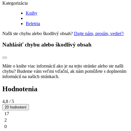
Kategorizácia
Knihy
Beletria
Našli ste chybu alebo škodlivý obsah?
Dajte nám, prosím, vedieť!
Nahlásiť chybu alebo škodlivý obsah
Máte o knihe viac informácií ako je na tejto stránke alebo ste našli
chybu? Budeme vám veľmi vďační, ak nám pomôžete s doplnením
informácií na našich stránkach.
Hodnotenia
4,8
/ 5
20 hodnotení
17
2
0