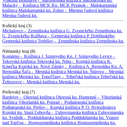
Vrakuňa
Bratislava -
Staromestská knižnica
Staromestská kn.
Malacky -
Knižnica MCK
Kn. MCK
Pezinok -
Malokarpatská
knižnica
Malokarpatská kn.
Zohor -
Miestna ľudová knižnica
Miestna ľudová kn.
Košický kraj (3)
Michalovce -
Zemplínska knižnica G. Zvonického
Zemplínska kn.
G. Zvonického
Rožňava -
Gemerská knižnica P. Dobšinského
Gemerská knižnica
Trebišov -
Zemplínska knižnica
Zemplínska kn.
Nitriansky kraj (8)
Komárno -
Knižnica J. Szinnyeiho
Kn. J. Szinnyeiho
Levice -
Tekovská knižnica
Tekovská kn.
Nitra -
Krajská knižnica K.
Kmeťka
Krajská kn.
Nové Zámky -
Knižnica A. Bernoláka
Kn. A.
Bernoláka
Šaľa -
Mestská knižnica
Mestská kn.
Štúrovo -
Mestská
knižnica
Mestská kn.
Topoľčany -
Tribečská knižnica
Tribečská kn.
Želiezovce -
Mestská knižnica
Mestská kn.
Prešovský kraj (7)
Bardejov -
Okresná knižnica
Okresná kn.
Humenné -
Vihorlatská
knižnica
Vihorlatská kn.
Poprad -
Podtatranská knižnica
Podtatranská kn.
Prešov -
Krajská knižnica P. O. Hviezdoslava
Krajská kn.
Stará Ľubovňa -
Ľubovnianska knižnica
Ľubovnianska
kn.
Svidník -
Podduklianska knižnica
Podduklianska kn.
Vranov
nad Topľou -
Hornozemplínska knižnica
Hornozemplínska kn.