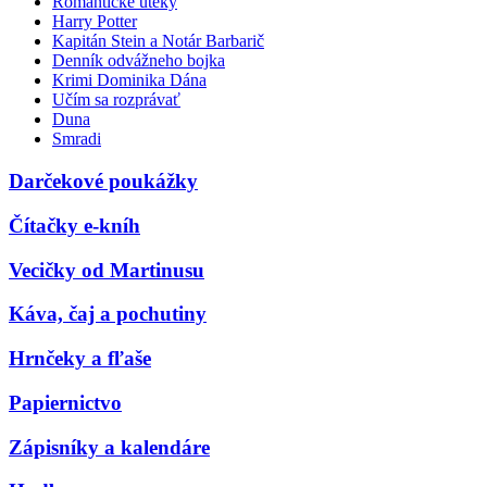
Romantické úteky
Harry Potter
Kapitán Stein a Notár Barbarič
Denník odvážneho bojka
Krimi Dominika Dána
Učím sa rozprávať
Duna
Smradi
Darčekové poukážky
Čítačky e-kníh
Vecičky od Martinusu
Káva, čaj a pochutiny
Hrnčeky a fľaše
Papiernictvo
Zápisníky a kalendáre