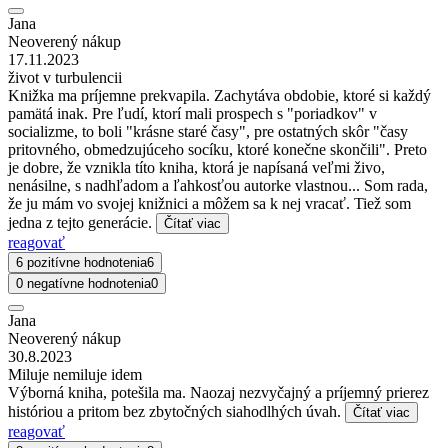
Jana
Neoverený nákup
17.11.2023
život v turbulencii
Knižka ma príjemne prekvapila. Zachytáva obdobie, ktoré si každý
pamätá inak. Pre ľudí, ktorí mali prospech s "poriadkov" v
socializme, to boli "krásne staré časy", pre ostatných skôr "časy
pritovného, obmedzujúceho socíku, ktoré konečne skončili". Preto
je dobre, že vznikla títo kniha, ktorá je napísaná veľmi živo,
nenásilne, s nadhľadom a ľahkosťou autorke vlastnou... Som rada,
že ju mám vo svojej knižnici a môžem sa k nej vracať. Tiež som
jedna z tejto generácie.
Čítať viac
reagovať
6 pozitívne hodnotenia
6
0 negatívne hodnotenia
0
Jana
Neoverený nákup
30.8.2023
Miluje nemiluje idem
Výborná kniha, potešila ma. Naozaj nezvyčajný a príjemný prierez
históriou a pritom bez zbytočných siahodlhých úvah.
Čítať viac
reagovať