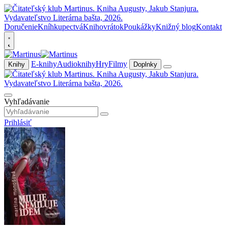
Doručenie
Kníhkupectvá
Knihovrátok
Poukážky
Knižný blog
Kontakt
E-knihy
Audioknihy
Hry
Filmy
Knihy
Doplnky
Vyhľadávanie
Prihlásiť