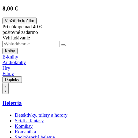
8,00 €
Vložiť do košíka
Pri nákupe nad 49 €
poštovné zadarmo
Vyhľadávanie
Knihy
E-knihy
Audioknihy
Hry
Filmy
Doplnky
Beletria
Detektívky, trilery a horory
Sci-fi a fantasy
Komiksy
Romantika
Spoločenská beletria