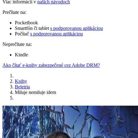
Viac informácií v
našich návodoch
Prečítate na:
Pocketbook
Smartfón či tablet
s podporovanou aplikáciou
Počítač
s podporovanou aplikáciou
Neprečítate na:
Kindle
Ako čítať e-knihy zabezpečené cez Adobe DRM?
Knihy
Beletria
Miluje nemiluje idem