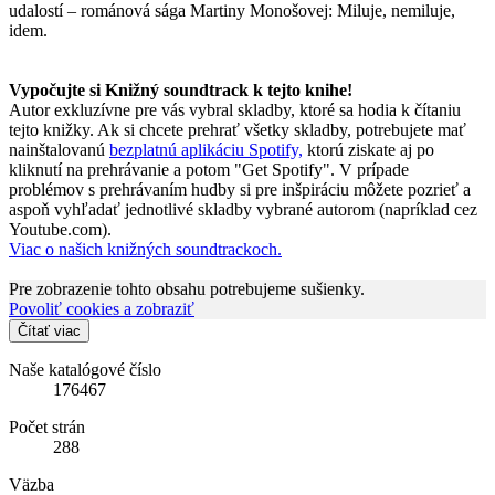
udalostí – románová sága Martiny Monošovej: Miluje, nemiluje,
idem.
Vypočujte si Knižný soundtrack k tejto knihe!
Autor exkluzívne pre vás vybral skladby, ktoré sa hodia k čítaniu
tejto knižky. Ak si chcete prehrať všetky skladby, potrebujete mať
nainštalovanú
bezplatnú aplikáciu Spotify,
ktorú ziskate aj po
kliknutí na prehrávanie a potom "Get Spotify". V prípade
problémov s prehrávaním hudby si pre inšpiráciu môžete pozrieť a
aspoň vyhľadať jednotlivé skladby vybrané autorom (napríklad cez
Youtube.com).
Viac o našich knižných soundtrackoch.
Pre zobrazenie tohto obsahu potrebujeme sušienky.
Povoliť cookies a zobraziť
Čítať viac
Naše katalógové číslo
176467
Počet strán
288
Väzba