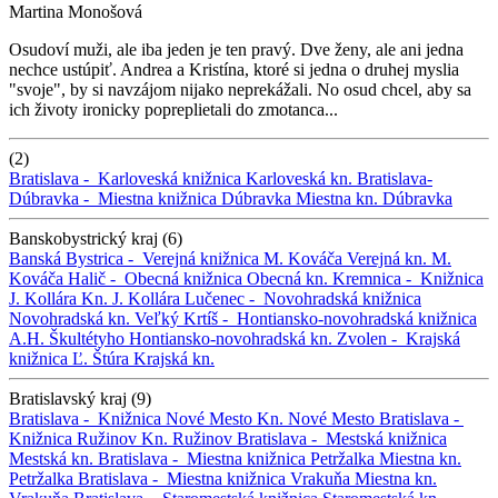
Martina Monošová
Osudoví muži, ale iba jeden je ten pravý. Dve ženy, ale ani jedna
nechce ustúpiť. Andrea a Kristína, ktoré si jedna o druhej myslia
"svoje", by si navzájom nijako neprekážali. No osud chcel, aby sa
ich životy ironicky popreplietali do zmotanca...
(2)
Bratislava -
Karloveská knižnica
Karloveská kn.
Bratislava-
Dúbravka -
Miestna knižnica Dúbravka
Miestna kn. Dúbravka
Banskobystrický kraj (6)
Banská Bystrica -
Verejná knižnica M. Kováča
Verejná kn. M.
Kováča
Halič -
Obecná knižnica
Obecná kn.
Kremnica -
Knižnica
J. Kollára
Kn. J. Kollára
Lučenec -
Novohradská knižnica
Novohradská kn.
Veľký Krtíš -
Hontiansko-novohradská knižnica
A.H. Škultétyho
Hontiansko-novohradská kn.
Zvolen -
Krajská
knižnica Ľ. Štúra
Krajská kn.
Bratislavský kraj (9)
Bratislava -
Knižnica Nové Mesto
Kn. Nové Mesto
Bratislava -
Knižnica Ružinov
Kn. Ružinov
Bratislava -
Mestská knižnica
Mestská kn.
Bratislava -
Miestna knižnica Petržalka
Miestna kn.
Petržalka
Bratislava -
Miestna knižnica Vrakuňa
Miestna kn.