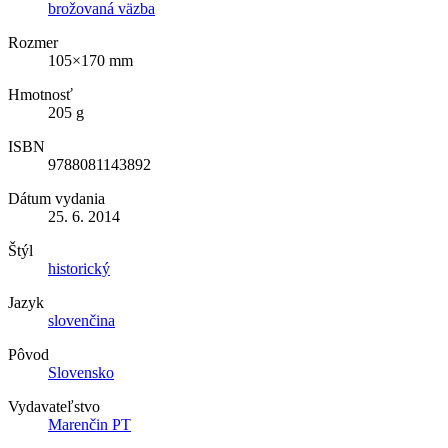
brožovaná väzba
Rozmer
105×170 mm
Hmotnosť
205 g
ISBN
9788081143892
Dátum vydania
25. 6. 2014
Štýl
historický
Jazyk
slovenčina
Pôvod
Slovensko
Vydavateľstvo
Marenčin PT