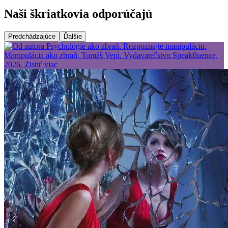
Naši škriatkovia odporúčajú
Predchádzajúce
Ďalšie