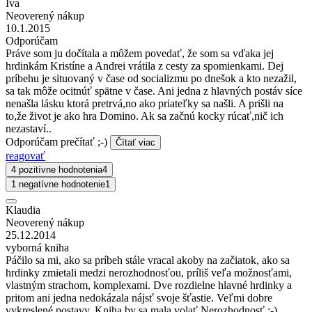
Iva
Neoverený nákup
10.1.2015
Odporúčam
Práve som ju dočítala a môžem povedať, že som sa vďaka jej
hrdinkám Kristíne a Andrei vrátila z cesty za spomienkami. Dej
príbehu je situovaný v čase od socializmu po dnešok a kto nezažil,
sa tak môže ocitnúť spätne v čase. Ani jedna z hlavných postáv síce
nenašla lásku ktorá pretrvá,no ako priateľky sa našli. A prišli na
to,že život je ako hra Domino. Ak sa začnú kocky rúcať,nič ich
nezastaví..
Odporúčam prečítať ;-)
Čítať viac
reagovať
4 pozitívne hodnotenia
4
1 negatívne hodnotenie
1
Klaudia
Neoverený nákup
25.12.2014
vyborná kniha
Páčilo sa mi, ako sa príbeh stále vracal akoby na začiatok, ako sa
hrdinky zmietali medzi nerozhodnosťou, príliš veľa možnosťami,
vlastným strachom, komplexami. Dve rozdielne hlavné hrdinky a
pritom ani jedna nedokázala nájsť svoje šťastie. Veľmi dobre
vykreslené postavy. Kniha by sa mala volať Nerozhodnosť :-)