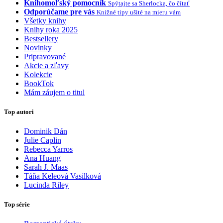
Knihomoľský pomocník
Spýtajte sa Sherlocka, čo čítať
Odporúčame pre vás
Knižné tipy ušité na mieru vám
Všetky knihy
Knihy roka 2025
Bestsellery
Novinky
Pripravované
Akcie a zľavy
Kolekcie
BookTok
Mám záujem o titul
Top autori
Dominik Dán
Julie Caplin
Rebecca Yarros
Ana Huang
Sarah J. Maas
Táňa Keleová Vasilková
Lucinda Riley
Top série