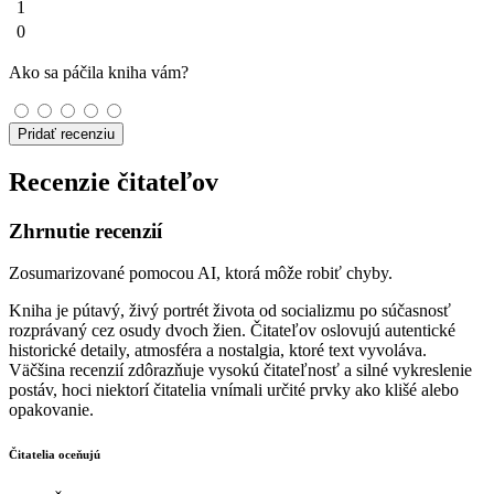
1
0
Ako sa páčila kniha vám?
Pridať recenziu
Recenzie čitateľov
Zhrnutie recenzií
Zosumarizované pomocou AI, ktorá môže robiť chyby.
Kniha je pútavý, živý portrét života od socializmu po súčasnosť
rozprávaný cez osudy dvoch žien. Čitateľov oslovujú autentické
historické detaily, atmosféra a nostalgia, ktoré text vyvoláva.
Väčšina recenzií zdôrazňuje vysokú čitateľnosť a silné vykreslenie
postáv, hoci niektorí čitatelia vnímali určité prvky ako klišé alebo
opakovanie.
Čitatelia oceňujú