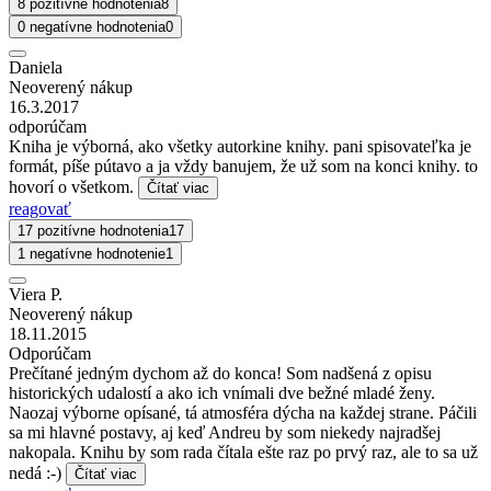
8 pozitívne hodnotenia
8
0 negatívne hodnotenia
0
Daniela
Neoverený nákup
16.3.2017
odporúčam
Kniha je výborná, ako všetky autorkine knihy. pani spisovateľka je
formát, píše pútavo a ja vždy banujem, že už som na konci knihy. to
hovorí o všetkom.
Čítať viac
reagovať
17 pozitívne hodnotenia
17
1 negatívne hodnotenie
1
Viera P.
Neoverený nákup
18.11.2015
Odporúčam
Prečítané jedným dychom až do konca! Som nadšená z opisu
historických udalostí a ako ich vnímali dve bežné mladé ženy.
Naozaj výborne opísané, tá atmosféra dýcha na každej strane. Páčili
sa mi hlavné postavy, aj keď Andreu by som niekedy najradšej
nakopala. Knihu by som rada čítala ešte raz po prvý raz, ale to sa už
nedá :-)
Čítať viac