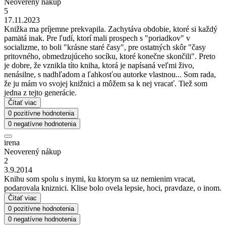
Neoverený nákup
5
17.11.2023
Knižka ma príjemne prekvapila. Zachytáva obdobie, ktoré si každý
pamätá inak. Pre ľudí, ktorí mali prospech s "poriadkov" v
socializme, to boli "krásne staré časy", pre ostatných skôr "časy
pritovného, obmedzujúceho socíku, ktoré konečne skončili". Preto
je dobre, že vznikla títo kniha, ktorá je napísaná veľmi živo,
nenásilne, s nadhľadom a ľahkosťou autorke vlastnou... Som rada,
že ju mám vo svojej knižnici a môžem sa k nej vracať. Tiež som
jedna z tejto generácie.
Čítať viac
0 pozitívne hodnotenia
0 negatívne hodnotenia
irena
Neoverený nákup
2
3.9.2014
Knihu som spolu s inymi, ku ktorym sa uz nemienim vracat,
podarovala kniznici. Klise bolo ovela lepsie, hoci, pravdaze, o inom.
Čítať viac
0 pozitívne hodnotenia
0 negatívne hodnotenia