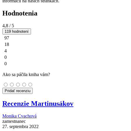
informácií na našich stránkach.
Hodnotenia
4,8
/ 5
119 hodnotení
97
18
4
0
0
Ako sa páčila kniha vám?
Pridať recenziu
Recenzie Martinusákov
Monika Cvachová
zamestnanec
27. septembra 2022