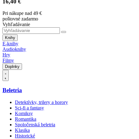
16,40 €
Pri nákupe nad 49 €
poštovné zadarmo
Vyhľadávanie
Knihy
E-knihy
Audioknihy
Hry
Filmy
Doplnky
Beletria
Detektívky, trilery a horory
Sci-fi a fantasy
Komiksy
Romantika
Spoločenská beletria
Klasika
Historické