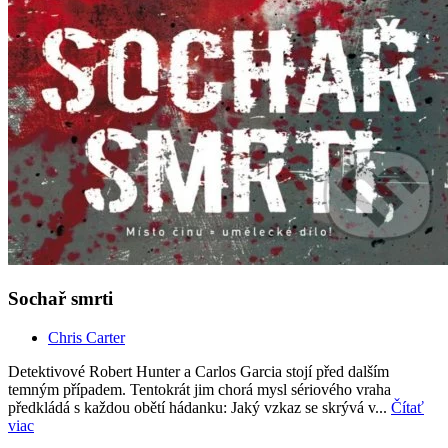
Sochař smrti
Chris Carter
Detektivové Robert Hunter a Carlos Garcia stojí před dalším
temným případem. Tentokrát jim chorá mysl sériového vraha
předkládá s každou obětí hádanku: Jaký vzkaz se skrývá v...
Čítať
viac