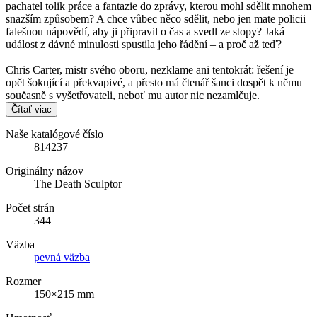
pachatel tolik práce a fantazie do zprávy, kterou mohl sdělit mnohem
snazším způsobem? A chce vůbec něco sdělit, nebo jen mate policii
falešnou nápovědí, aby ji připravil o čas a svedl ze stopy? Jaká
událost z dávné minulosti spustila jeho řádění – a proč až teď?
Chris Carter, mistr svého oboru, nezklame ani tentokrát: řešení je
opět šokující a překvapivé, a přesto má čtenář šanci dospět k němu
současně s vyšetřovateli, neboť mu autor nic nezamlčuje.
Čítať viac
Naše katalógové číslo
814237
Originálny názov
The Death Sculptor
Počet strán
344
Väzba
pevná väzba
Rozmer
150×215 mm