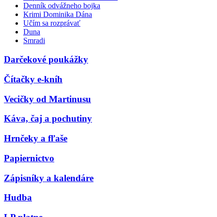
Denník odvážneho bojka
Krimi Dominika Dána
Učím sa rozprávať
Duna
Smradi
Darčekové poukážky
Čítačky e-kníh
Vecičky od Martinusu
Káva, čaj a pochutiny
Hrnčeky a fľaše
Papiernictvo
Zápisníky a kalendáre
Hudba