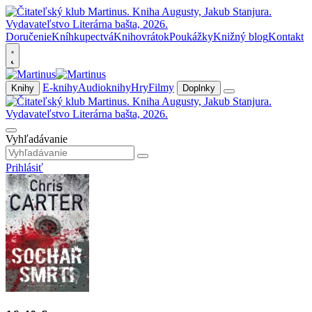
Doručenie
Kníhkupectvá
Knihovrátok
Poukážky
Knižný blog
Kontakt
E-knihy
Audioknihy
Hry
Filmy
Knihy
Doplnky
Vyhľadávanie
Prihlásiť