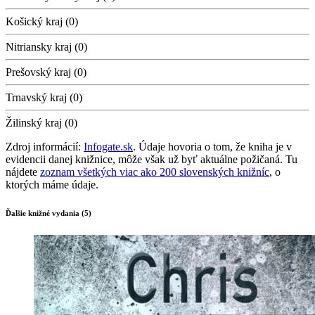
Košický kraj (0)
Nitriansky kraj (0)
Prešovský kraj (0)
Trnavský kraj (0)
Žilinský kraj (0)
Zdroj informácií:
Infogate.sk
. Údaje hovoria o tom, že kniha je v
evidencii danej knižnice, môže však už byť aktuálne požičaná. Tu
nájdete
zoznam všetkých viac ako 200 slovenských knižníc
, o
ktorých máme údaje.
Ďalšie knižné vydania (5)