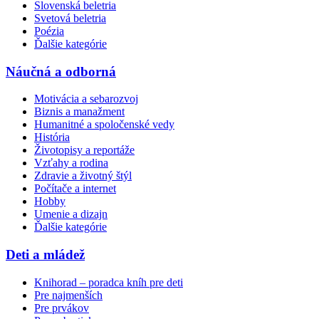
Slovenská beletria
Svetová beletria
Poézia
Ďalšie kategórie
Náučná a odborná
Motivácia a sebarozvoj
Biznis a manažment
Humanitné a spoločenské vedy
História
Životopisy a reportáže
Vzťahy a rodina
Zdravie a životný štýl
Počítače a internet
Hobby
Umenie a dizajn
Ďalšie kategórie
Deti a mládež
Knihorad – poradca kníh pre deti
Pre najmenších
Pre prvákov