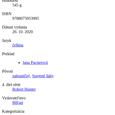
Hmotnosť
545 g
ISBN
9788075953995
Dátum vydania
26. 10. 2020
Jazyk
čeština
Preklad
Jana Pacnerová
Pôvod
zahraničný
,
Spojené štáty
4. diel série
Robert Hunter
Vydavateľstvo
BB/art
Kategorizácia