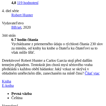
4,8
119 hodnotení
4. diel série
Robert Hunter
Vydavateľstvo
BB/art
, 2020
344 strán
6-7 hodín čítania
Vychádzame z priemerného údaju o rýchlosti čítania 230 slov
za minútu, od knihy ku knihe a čitateľa ku čitateľovi sa to
však môže líšiť.
Detektivové Robert Hunter a Carlos Garcia stojí před dalším
temným případem. Tentokrát jim chorá mysl sériového vraha
předkládá s každou obětí hádanku: Jaký vzkaz se skrývá v
obludném uměleckém díle, zanechaném na místě činu?
Čítať viac
Kniha
E-kniha
Pevná väzba
Čeština
Vypredané