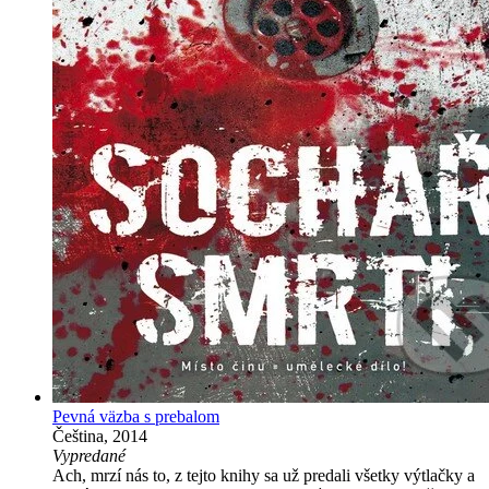
Pevná väzba s prebalom
Čeština, 2014
Vypredané
Ach, mrzí nás to, z tejto knihy sa už predali všetky výtlačky a