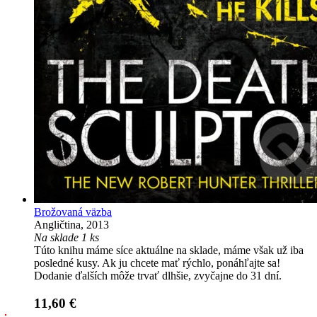
Brožovaná väzba
Angličtina, 2013
Na sklade 1 ks
Túto knihu máme síce aktuálne na sklade, máme však už iba
posledné kusy. Ak ju chcete mať rýchlo, ponáhľajte sa!
Dodanie ďalších môže trvať dlhšie, zvyčajne do 31 dní.
11,60 €