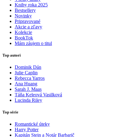
Knihy roka 2025
Bestsellery
Novinky
Pripravované
Akcie a zľavy
Kolekcie
BookTok
Mám záujem o titul
Top autori
Dominik Dán
Julie Caplin
Rebecca Yarros
Ana Huang
Sarah J. Maas
Táňa Keleová Vasilková
Lucinda Riley
Top série
Romantické úteky
Harry Potter
Kapitán Stein a Notár Barbarič