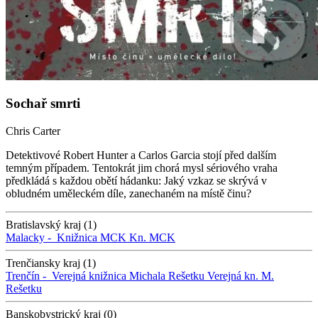
Sochař smrti
Chris Carter
Detektivové Robert Hunter a Carlos Garcia stojí před dalším
temným případem. Tentokrát jim chorá mysl sériového vraha
předkládá s každou obětí hádanku: Jaký vzkaz se skrývá v
obludném uměleckém díle, zanechaném na místě činu?
Bratislavský kraj (1)
Malacky -
Knižnica MCK
Kn. MCK
Trenčiansky kraj (1)
Trenčín -
Verejná knižnica Michala Rešetku
Verejná kn. M.
Rešetku
Banskobystrický kraj (0)