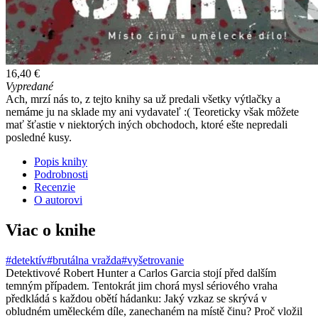
16,40 €
Vypredané
Ach, mrzí nás to, z tejto knihy sa už predali všetky výtlačky a
nemáme ju na sklade my ani vydavateľ :( Teoreticky však môžete
mať šťastie v niektorých iných obchodoch, ktoré ešte nepredali
posledné kusy.
Popis knihy
Podrobnosti
Recenzie
O autorovi
Viac o knihe
#detektív
#brutálna vražda
#vyšetrovanie
Detektivové Robert Hunter a Carlos Garcia stojí před dalším
temným případem. Tentokrát jim chorá mysl sériového vraha
předkládá s každou obětí hádanku: Jaký vzkaz se skrývá v
obludném uměleckém díle, zanechaném na místě činu? Proč vložil