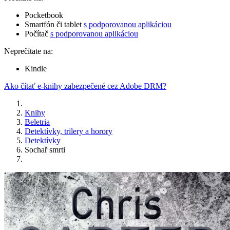
Pocketbook
Smartfón či tablet
s podporovanou aplikáciou
Počítač
s podporovanou aplikáciou
Neprečítate na:
Kindle
Ako čítať e-knihy zabezpečené cez Adobe DRM?
Knihy
Beletria
Detektívky, trilery a horory
Detektívky
Sochař smrti