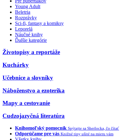
Pre pubertiakov
Young Adult
Beletria
Rozprávky
Sci-fi, fantasy a komiksy
Leporelá
Náučné knihy
Ďalšie kategórie
Životopisy a reportáže
Kuchárky
Učebnice a slovníky
Náboženstvo a ezoterika
Mapy a cestovanie
Cudzojazyčná literatúra
Knihomoľský pomocník
Spýtajte sa Sherlocka, čo čítať
Odporúčame pre vás
Knižné tipy ušité na mieru vám
Všetky knihy