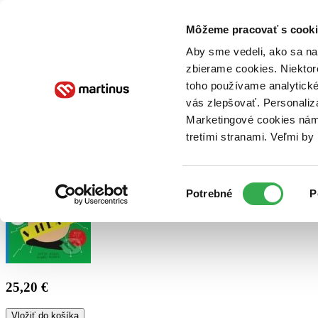
Doručenie
Kníhkupectvá
Knihovrátok
Poukážky
Knižný blog
Kontakt
Môžeme pracovať s cooki
Aby sme vedeli, ako sa na 
zbierame cookies. Niektor
E-knihy
Audioknihy
Hry
Filmy
Knihy
Doplnky
toho používame analytické
vás zlepšovať. Personaliz
Vyhľadávanie
Marketingové cookies nám 
tretími stranami. Veľmi b
Prihlásiť
Výber
Potrebné
P
súhlasu
25,20 €
Vložiť do košíka