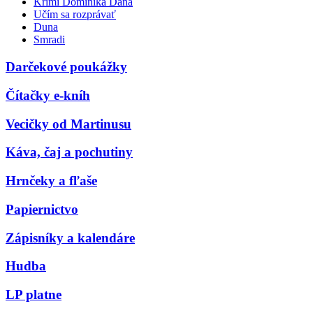
Krimi Dominika Dána
Učím sa rozprávať
Duna
Smradi
Darčekové poukážky
Čítačky e-kníh
Vecičky od Martinusu
Káva, čaj a pochutiny
Hrnčeky a fľaše
Papiernictvo
Zápisníky a kalendáre
Hudba
LP platne