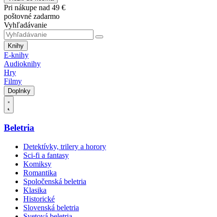
Pri nákupe nad 49 €
poštovné zadarmo
Vyhľadávanie
Knihy
E-knihy
Audioknihy
Hry
Filmy
Doplnky
Beletria
Detektívky, trilery a horory
Sci-fi a fantasy
Komiksy
Romantika
Spoločenská beletria
Klasika
Historické
Slovenská beletria
Svetová beletria