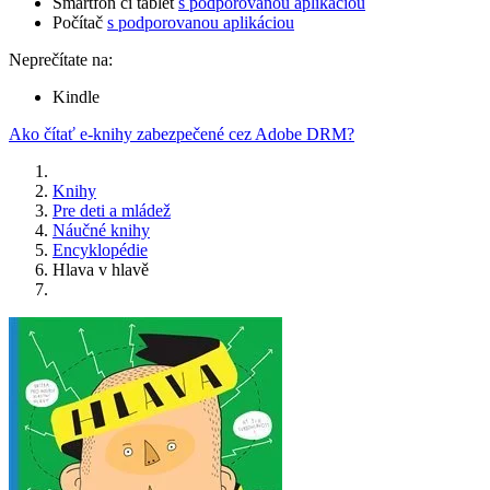
Smartfón či tablet
s podporovanou aplikáciou
Počítač
s podporovanou aplikáciou
Neprečítate na:
Kindle
Ako čítať e-knihy zabezpečené cez Adobe DRM?
Knihy
Pre deti a mládež
Náučné knihy
Encyklopédie
Hlava v hlavě