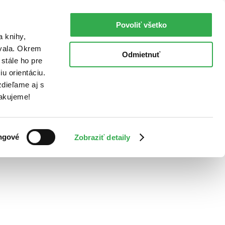
Povoliť všetko
a knihy,
ovala. Okrem
Odmietnuť
stále ho pre
u orientáciu.
dieľame aj s
Ďakujeme!
ngové
Zobraziť detaily