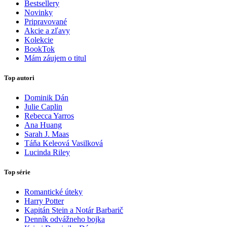
Bestsellery
Novinky
Pripravované
Akcie a zľavy
Kolekcie
BookTok
Mám záujem o titul
Top autori
Dominik Dán
Julie Caplin
Rebecca Yarros
Ana Huang
Sarah J. Maas
Táňa Keleová Vasilková
Lucinda Riley
Top série
Romantické úteky
Harry Potter
Kapitán Stein a Notár Barbarič
Denník odvážneho bojka