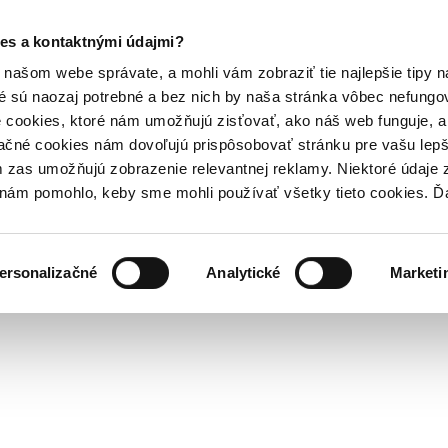
es a kontaktnými údajmi?
našom webe správate, a mohli vám zobraziť tie najlepšie tipy n
é sú naozaj potrebné a bez nich by naša stránka vôbec nefung
 cookies, ktoré nám umožňujú zisťovať, ako náš web funguje, a 
ačné cookies nám dovoľujú prispôsobovať stránku pre vašu lepši
zas umožňujú zobrazenie relevantnej reklamy. Niektoré údaje z
y nám pomohlo, keby sme mohli používať všetky tieto cookies. 
ersonalizačné
Analytické
Marketi