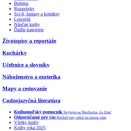
Beletria
Rozprávky
Sci-fi, fantasy a komiksy
Leporelá
Náučné knihy
Ďalšie kategórie
Životopisy a reportáže
Kuchárky
Učebnice a slovníky
Náboženstvo a ezoterika
Mapy a cestovanie
Cudzojazyčná literatúra
Knihomoľský pomocník
Spýtajte sa Sherlocka, čo čítať
Odporúčame pre vás
Knižné tipy ušité na mieru vám
Všetky knihy
Knihy roka 2025