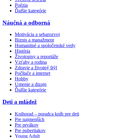
Poézia
Ďalšie kategórie
Náučná a odborná
Motivácia a sebarozvoj
Biznis a manažment
Humanitné a spoločenské vedy
História
Životopisy a reportáže
Vzťahy a rodina
Zdravie a životný štýl
Počítače a internet
Hobby
Umenie a dizajn
Ďalšie kategórie
Deti a mládež
Knihorad – poradca kníh pre deti
Pre najmenších
Pre prvákov
Pre pubertiakov
Young Adult