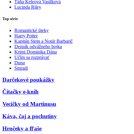
Táňa Keleová Vasilková
Lucinda Riley
Top série
Romantické úteky
Harry Potter
Kapitán Stein a Notár Barbarič
Denník odvážneho bojka
Krimi Dominika Dána
Učím sa rozprávať
Duna
Smradi
Darčekové poukážky
Čítačky e-kníh
Vecičky od Martinusu
Káva, čaj a pochutiny
Hrnčeky a fľaše