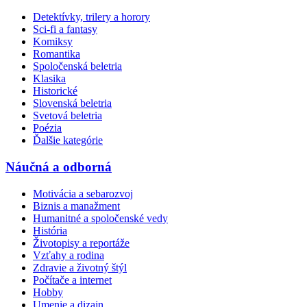
Detektívky, trilery a horory
Sci-fi a fantasy
Komiksy
Romantika
Spoločenská beletria
Klasika
Historické
Slovenská beletria
Svetová beletria
Poézia
Ďalšie kategórie
Náučná a odborná
Motivácia a sebarozvoj
Biznis a manažment
Humanitné a spoločenské vedy
História
Životopisy a reportáže
Vzťahy a rodina
Zdravie a životný štýl
Počítače a internet
Hobby
Umenie a dizajn