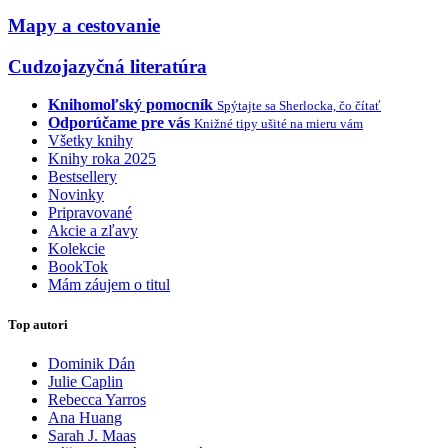
Mapy a cestovanie
Cudzojazyčná literatúra
Knihomoľský pomocník
Spýtajte sa Sherlocka, čo čítať
Odporúčame pre vás
Knižné tipy ušité na mieru vám
Všetky knihy
Knihy roka 2025
Bestsellery
Novinky
Pripravované
Akcie a zľavy
Kolekcie
BookTok
Mám záujem o titul
Top autori
Dominik Dán
Julie Caplin
Rebecca Yarros
Ana Huang
Sarah J. Maas