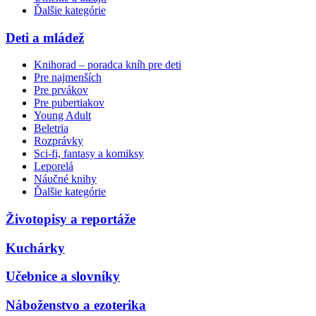
Ďalšie kategórie
Deti a mládež
Knihorad – poradca kníh pre deti
Pre najmenších
Pre prvákov
Pre pubertiakov
Young Adult
Beletria
Rozprávky
Sci-fi, fantasy a komiksy
Leporelá
Náučné knihy
Ďalšie kategórie
Životopisy a reportáže
Kuchárky
Učebnice a slovníky
Náboženstvo a ezoterika