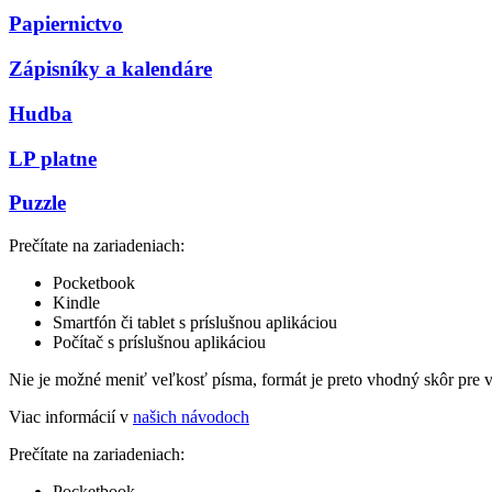
Papiernictvo
Zápisníky a kalendáre
Hudba
LP platne
Puzzle
Prečítate na zariadeniach:
Pocketbook
Kindle
Smartfón či tablet s príslušnou aplikáciou
Počítač s príslušnou aplikáciou
Nie je možné meniť veľkosť písma, formát je preto vhodný skôr pre 
Viac informácií v
našich návodoch
Prečítate na zariadeniach:
Pocketbook