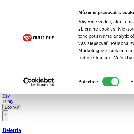
Doručenie
Kníhkupectvá
Knihovrátok
Poukážky
Knižný blog
Kontakt
Môžeme pracovať s cooki
Aby sme vedeli, ako sa na 
zbierame cookies. Niektor
E-knihy
Audioknihy
Hry
Filmy
Knihy
Doplnky
toho používame analytické
vás zlepšovať. Personaliz
Vyhľadávanie
Marketingové cookies nám 
tretími stranami. Veľmi b
Prihlásiť
Vyhľadávanie
Výber
Knihy
Potrebné
P
súhlasu
E-knihy
Audioknihy
Hry
Filmy
Doplnky
Beletria