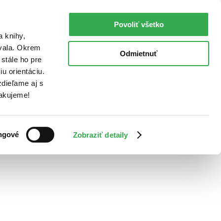
Povoliť všetko
a knihy,
ovala. Okrem
Odmietnuť
stále ho pre
u orientáciu.
dieľame aj s
Ďakujeme!
ngové
Zobraziť detaily