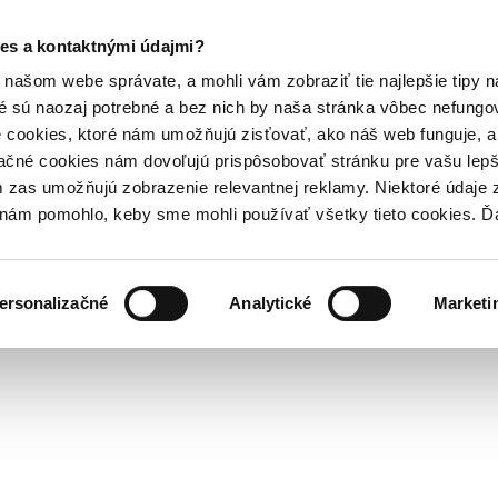
es a kontaktnými údajmi?
našom webe správate, a mohli vám zobraziť tie najlepšie tipy n
é sú naozaj potrebné a bez nich by naša stránka vôbec nefung
 cookies, ktoré nám umožňujú zisťovať, ako náš web funguje, a 
ačné cookies nám dovoľujú prispôsobovať stránku pre vašu lepši
zas umožňujú zobrazenie relevantnej reklamy. Niektoré údaje z
y nám pomohlo, keby sme mohli používať všetky tieto cookies. 
ersonalizačné
Analytické
Marketi