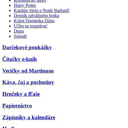
Romantické úteky
Harry Potter
Kapitán Stein a Notár Barbarič
Denník odvážneho bojka
Krimi Dominika Dána
Učím sa rozprávať
Duna
Smradi
Darčekové poukážky
Čítačky e-kníh
Vecičky od Martinusu
Káva, čaj a pochutiny
Hrnčeky a fľaše
Papiernictvo
Zápisníky a kalendáre