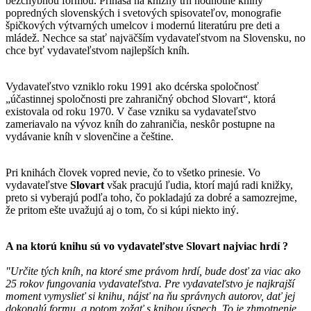
bezchybnou formou. Prináša na knižný trh hodnotné knihy
popredných slovenských i svetových spisovateľov, monografie
špičkových výtvarných umelcov i modernú literatúru pre deti a
mládež. Nechce sa stať najväčším vydavateľstvom na Slovensku, no
chce byť vydavateľstvom najlepších kníh.
Vydavateľstvo vzniklo roku 1991 ako dcérska spoločnosť
„účastinnej spoločnosti pre zahraničný obchod Slovart“, ktorá
existovala od roku 1970. V čase vzniku sa vydavateľstvo
zameriavalo na vývoz kníh do zahraničia, neskôr postupne na
vydávanie kníh v slovenčine a češtine.
Pri knihách človek vopred nevie, čo to všetko prinesie. Vo
vydavateľstve
Slovart
však pracujú ľudia, ktorí majú radi knižky,
preto si vyberajú podľa toho, čo pokladajú za dobré a samozrejme,
že pritom ešte uvažujú aj o tom, čo si kúpi niekto iný.
A na ktorú knihu sú vo vydavateľstve
Slovart
najviac hrdí ?
"Určite tých kníh, na ktoré sme právom hrdí, bude dosť za viac ako
25 rokov fungovania vydavateľstva. Pre vydavateľstvo je najkrajší
moment vymyslieť si knihu, nájsť na ňu správnych autorov, dať jej
dokonalú formu, a potom zožať s knihou úspech. To je zhmotnenie