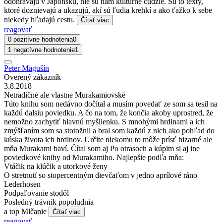
odohrávajú v Japonsku, nie sú nám kultúrne cudzie. Sú to texty,
ktoré doznievajú a ukazujú, akí sú ľudia krehkí a ako ťažko k sebe
niekedy hľadajú cestu.
Čítať viac
reagovať
0 pozitívne hodnotenia
0
1 negatívne hodnotenie
1
Peter Magušín
Overený zákazník
3.8.2018
Netradičné ale vlastne Murakamiovské
Túto knihu som nedávno dočítal a musím povedať ze som sa tesil na
každú dalsiu poviedku. A čo na tom, že končia akoby uprostred, že
nemožno zachytiť hlavnú myšlienku. S mnohými hrdinami a ich
zmýšľaním som sa stotožnil a bral som každú z nich ako pohľad do
kúska života ich hrdinov. Určite niekomu to môže prísť bizarné ale
mňa Murakami baví. Čítal som aj Po otrasoch a kúpim si aj ine
poviedkové knihy od Murakamiho. Najlepšie podľa mňa:
Vtáčik na klúčik a utorkové ženy
O stretnutí so stopercentným dievčaťom v jedno aprílové ráno
Lederhosen
Podpaľovanie stodôl
Posledný trávnik popoludnia
a top Mlčanie
Čítať viac
reagovať