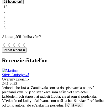
32 hodnotení
13
7
7
2
3
Ako sa páčila kniha vám?
Pridať recenziu
Recenzie čitateľov
Silvia Andodyová
Overený zákazník
24.1.2023
Jednoducho krása. Zamilovala som sa do spisovateľa na prvú
prečítanú vetu. V jeho stránkach som našla veľa smiechu,
každodenných starostí aj radostí života, ale aj som si poplakala.
Všetko čo od knihy očakávam, som našla a ba ešte viac. Prvá kniha
od tohto autora, ale zďaleka nie posledná.
Čítať viac