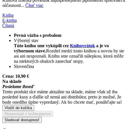
Kultová zbierka poviedok najúspešnejšieho japonského spisovateľa
súčasnosti...
Čítať viac
Kniha
E-kniha
Čítaná
Pevná väzba s prebalom
Výborný stav
Túto knihu sme vykúpili cez
Knihovrátok
a je vo
výbornom stave.
Rozdiel medzi touto knihou a novou by ste
asi ani nespoznali. Knihu sme označili nálepkou, ktorá môže
na niektorých obaloch zanechať stopy.
Slovenčina
Cena:
10,90 €
Na sklade
Posielame ihneď
Tento produkt síce máme aktuálne na sklade, máme však už iba
posledné kusy a ďalšie už nemá ani distribútor, preto je možné, že
bude onedlho úplne vypredaný. Ak ho chcete mať, ponáhľajte sa!
Vložiť do košíka
Rezervovať v kníhkupectve
Sledovať dostupnosť