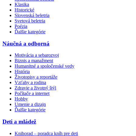
Klasika
Historické
Slovenská beletria
Svetová beletria
Poézia
Ďalšie kategórie
Náučná a odborná
Motivácia a sebarozvoj
Biznis a manažment
Humanitné a spoločenské vedy
História
Životopisy a reportáže
Vzťahy a rodina
Zdravie a životný štýl
Počítače a internet
Hobby
Umenie a dizajn
Ďalšie kategórie
Deti a mládež
Knihorad – poradca kníh pre deti