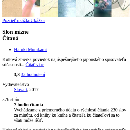
Pozrieť ukážku
Ukážka
Slon mizne
Čítaná
Haruki Murakami
Kultová zbierka poviedok najúspešnejšieho japonského spisovateľa
súčasnosti...
Čítať viac
3,8
32 hodnotení
Vydavateľstvo
Slovart
, 2017
376 strán
7 hodín čítania
Vychádzame z priemerného údaju o rýchlosti čítania 230 slov
za minútu, od knihy ku knihe a čitateľa ku čitateľovi sa to
však môže líšiť.