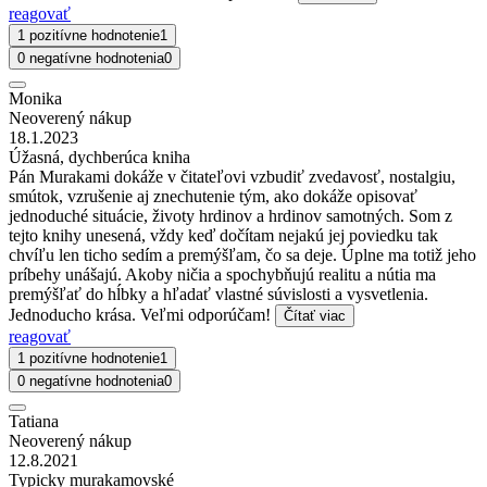
reagovať
1 pozitívne hodnotenie
1
0 negatívne hodnotenia
0
Monika
Neoverený nákup
18.1.2023
Úžasná, dychberúca kniha
Pán Murakami dokáže v čitateľovi vzbudiť zvedavosť, nostalgiu,
smútok, vzrušenie aj znechutenie tým, ako dokáže opisovať
jednoduché situácie, životy hrdinov a hrdinov samotných. Som z
tejto knihy unesená, vždy keď dočítam nejakú jej poviedku tak
chvíľu len ticho sedím a premýšľam, čo sa deje. Úplne ma totiž jeho
príbehy unášajú. Akoby ničia a spochybňujú realitu a nútia ma
premýšľať do hĺbky a hľadať vlastné súvislosti a vysvetlenia.
Jednoducho krása. Veľmi odporúčam!
Čítať viac
reagovať
1 pozitívne hodnotenie
1
0 negatívne hodnotenia
0
Tatiana
Neoverený nákup
12.8.2021
Typicky murakamovské