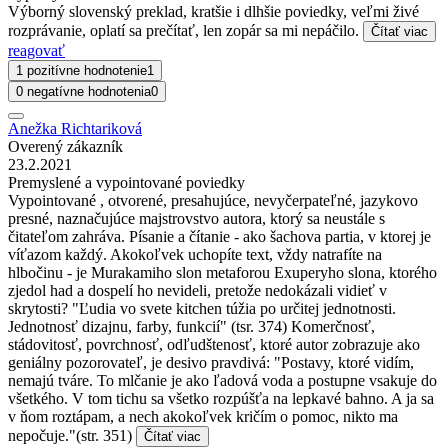
Výborný slovenský preklad, kratšie i dlhšie poviedky, veľmi živé
rozprávanie, oplatí sa prečítať, len zopár sa mi nepáčilo.
Čítať viac
reagovať
1 pozitívne hodnotenie
1
0 negatívne hodnotenia
0
Anežka Richtariková
Overený zákazník
23.2.2021
Premyslené a vypointované poviedky
Vypointované , otvorené, presahujúce, nevyčerpateľné, jazykovo
presné, naznačujúce majstrovstvo autora, ktorý sa neustále s
čitateľom zahráva. Písanie a čítanie - ako šachova partia, v ktorej je
víťazom každý. Akokoľvek uchopíte text, vždy natrafíte na
hlbočinu - je Murakamiho slon metaforou Exuperyho slona, ktorého
zjedol had a dospelí ho nevideli, pretože nedokázali vidieť v
skrytosti? "Ľudia vo svete kitchen túžia po určitej jednotnosti.
Jednotnosť dizajnu, farby, funkcií" (tsr. 374) Komerčnosť,
stádovitosť, povrchnosť, odľudštenosť, ktoré autor zobrazuje ako
geniálny pozorovateľ, je desivo pravdivá: "Postavy, ktoré vidím,
nemajú tváre. To mlčanie je ako ľadová voda a postupne vsakuje do
všetkého. V tom tichu sa všetko rozpúšťa na lepkavé bahno. A ja sa
v ňom roztápam, a nech akokoľvek kričím o pomoc, nikto ma
nepočuje."(str. 351)
Čítať viac