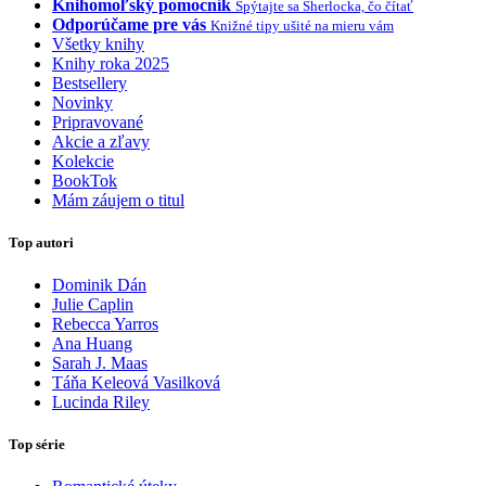
Knihomoľský pomocník
Spýtajte sa Sherlocka, čo čítať
Odporúčame pre vás
Knižné tipy ušité na mieru vám
Všetky knihy
Knihy roka 2025
Bestsellery
Novinky
Pripravované
Akcie a zľavy
Kolekcie
BookTok
Mám záujem o titul
Top autori
Dominik Dán
Julie Caplin
Rebecca Yarros
Ana Huang
Sarah J. Maas
Táňa Keleová Vasilková
Lucinda Riley
Top série