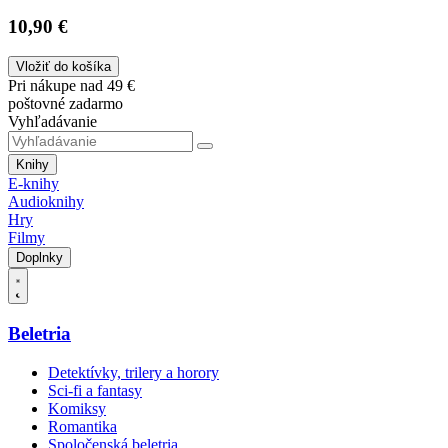
10,90 €
Vložiť do košíka
Pri nákupe nad 49 €
poštovné zadarmo
Vyhľadávanie
Knihy
E-knihy
Audioknihy
Hry
Filmy
Doplnky
Beletria
Detektívky, trilery a horory
Sci-fi a fantasy
Komiksy
Romantika
Spoločenská beletria