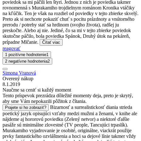
poviedok sa mi páčili len štyri. Jednou z nich je poviedka takmer
rovnomenná s Murakamiho trojdielnym románom Kronika vtáčiky
na kľúčik. Ten je však na rozdiel od poviedky v tejto zbierke skvelý.
Preto ak si nechcete pokaziť chuť s pocitu prázdnoty a vnútorného
prerodu / potreby stať sa hrdinom (svojho života), radšej ju
preskočte. Alebo aj nie. Jediné, čo sa mi v tejto zbierke poviedok
skutočne páčilo, bola poviedka Spánok, Druhý útok na pekáreň,
prípadne Mlčanie.
Čítať viac
reagovať
1 pozitívne hodnotenie
1
2 negatívne hodnotenia
2
Simona Vranová
Overený nákup
8.1.2019
Naučme sa ceniť si každý moment
Tento príspevok prezrádza dôležité momenty deja, preto je skrytý,
aby sme Vám nepokazili pôžitok z čítania.
Bizarnosť a surrealistickosť diania strieda
Prajete si ho zobraziť?
poetický jazyk opisujúci vzťahy medzi mužmi a ženami, v knihe ale
nájdeme aj hororovú poviedku (Zelený netvor) a niektoré ďalšie
pasáže sú minimálne zlovestné (TV people, Tancujúci trpaslík).
Murakamiho vyjadrovanie je osobité, originálne, viackrát použije
prvky fantastického ozvláštnenia a hoci sa dejové línie takmer vždy