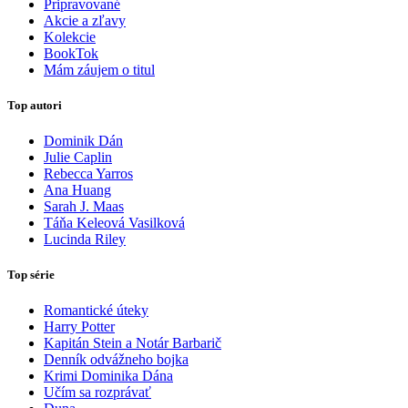
Pripravované
Akcie a zľavy
Kolekcie
BookTok
Mám záujem o titul
Top autori
Dominik Dán
Julie Caplin
Rebecca Yarros
Ana Huang
Sarah J. Maas
Táňa Keleová Vasilková
Lucinda Riley
Top série
Romantické úteky
Harry Potter
Kapitán Stein a Notár Barbarič
Denník odvážneho bojka
Krimi Dominika Dána
Učím sa rozprávať