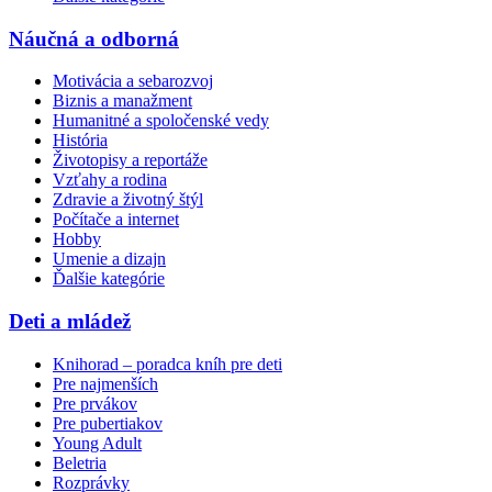
Náučná a odborná
Motivácia a sebarozvoj
Biznis a manažment
Humanitné a spoločenské vedy
História
Životopisy a reportáže
Vzťahy a rodina
Zdravie a životný štýl
Počítače a internet
Hobby
Umenie a dizajn
Ďalšie kategórie
Deti a mládež
Knihorad – poradca kníh pre deti
Pre najmenších
Pre prvákov
Pre pubertiakov
Young Adult
Beletria
Rozprávky