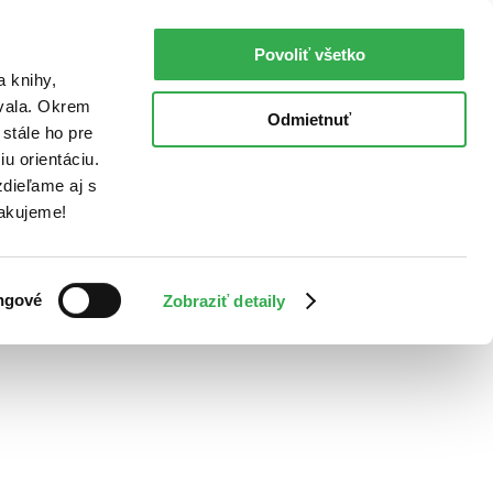
Povoliť všetko
a knihy,
ovala. Okrem
Odmietnuť
stále ho pre
u orientáciu.
dieľame aj s
Ďakujeme!
ngové
Zobraziť detaily