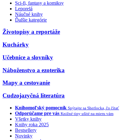
Sci-fi, fantasy a komiksy
Leporelá
Náučné knihy
Ďalšie kategórie
Životopisy a reportáže
Kuchárky
Učebnice a slovníky
Náboženstvo a ezoterika
Mapy a cestovanie
Cudzojazyčná literatúra
Knihomoľský pomocník
Spýtajte sa Sherlocka, čo čítať
Odporúčame pre vás
Knižné tipy ušité na mieru vám
Všetky knihy
Knihy roka 2025
Bestsellery
Novinky