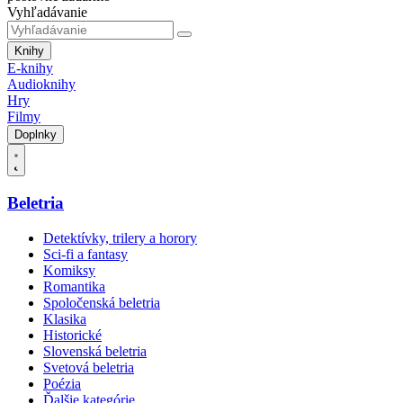
Vyhľadávanie
Knihy
E-knihy
Audioknihy
Hry
Filmy
Doplnky
Beletria
Detektívky, trilery a horory
Sci-fi a fantasy
Komiksy
Romantika
Spoločenská beletria
Klasika
Historické
Slovenská beletria
Svetová beletria
Poézia
Ďalšie kategórie