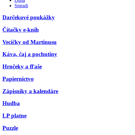
Duna
Smradi
Darčekové poukážky
Čítačky e-kníh
Vecičky od Martinusu
Káva, čaj a pochutiny
Hrnčeky a fľaše
Papiernictvo
Zápisníky a kalendáre
Hudba
LP platne
Puzzle