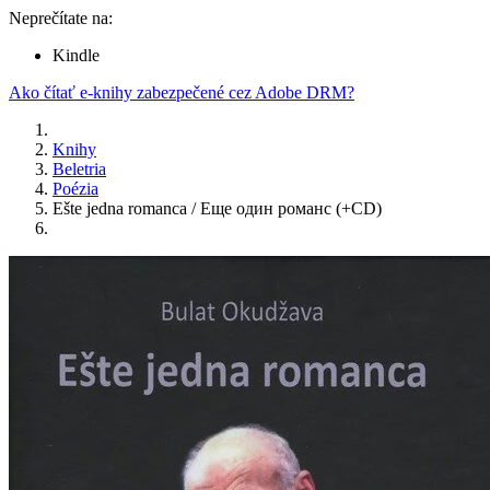
Neprečítate na:
Kindle
Ako čítať e-knihy zabezpečené cez Adobe DRM?
Knihy
Beletria
Poézia
Ešte jedna romanca / Еще один романс (+CD)