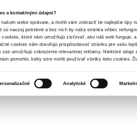
es a kontaktnými údajmi?
našom webe správate, a mohli vám zobraziť tie najlepšie tipy n
é sú naozaj potrebné a bez nich by naša stránka vôbec nefung
 cookies, ktoré nám umožňujú zisťovať, ako náš web funguje, a 
ačné cookies nám dovoľujú prispôsobovať stránku pre vašu lepši
zas umožňujú zobrazenie relevantnej reklamy. Niektoré údaje z
y nám pomohlo, keby sme mohli používať všetky tieto cookies. 
ersonalizačné
Analytické
Marketi