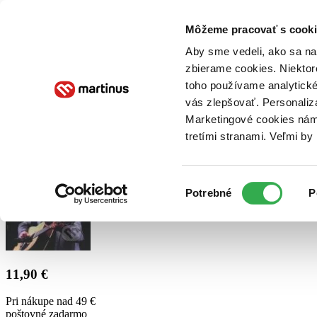
Doručenie
Kníhkupectvá
Knihovrátok
Poukážky
Knižný blog
Kontakt
Môžeme pracovať s cooki
Aby sme vedeli, ako sa na 
zbierame cookies. Niektor
E-knihy
Audioknihy
Hry
Filmy
Knihy
Doplnky
toho používame analytické
vás zlepšovať. Personaliz
Vyhľadávanie
Marketingové cookies nám 
tretími stranami. Veľmi b
Prihlásiť
Výber
Potrebné
P
súhlasu
11,90 €
Pri nákupe nad 49 €
poštovné zadarmo