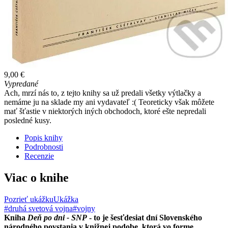
9,00 €
Vypredané
Ach, mrzí nás to, z tejto knihy sa už predali všetky výtlačky a
nemáme ju na sklade my ani vydavateľ :( Teoreticky však môžete
mať šťastie v niektorých iných obchodoch, ktoré ešte nepredali
posledné kusy.
Popis knihy
Podrobnosti
Recenzie
Viac o knihe
Pozrieť ukážku
Ukážka
#druhá svetová vojna
#vojny
Kniha
Deň po dni - SNP
- to je šesťdesiat dní Slovenského
národného povstania v knižnej podobe, ktorá vo forme