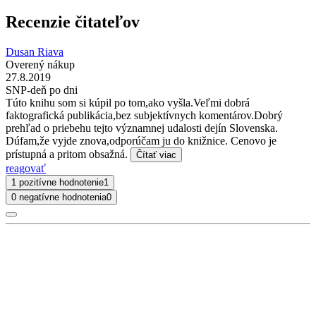
Recenzie čitateľov
Dusan Riava
Overený nákup
27.8.2019
SNP-deň po dni
Túto knihu som si kúpil po tom,ako vyšla.Veľmi dobrá
faktografická publikácia,bez subjektívnych komentárov.Dobrý
prehľad o priebehu tejto významnej udalosti dejín Slovenska.
Dúfam,že vyjde znova,odporúčam ju do knižnice. Cenovo je
prístupná a pritom obsažná.
Čítať viac
reagovať
1 pozitívne hodnotenie
1
0 negatívne hodnotenia
0