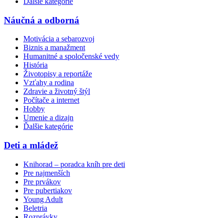
Ďalšie kategórie
Náučná a odborná
Motivácia a sebarozvoj
Biznis a manažment
Humanitné a spoločenské vedy
História
Životopisy a reportáže
Vzťahy a rodina
Zdravie a životný štýl
Počítače a internet
Hobby
Umenie a dizajn
Ďalšie kategórie
Deti a mládež
Knihorad – poradca kníh pre deti
Pre najmenších
Pre prvákov
Pre pubertiakov
Young Adult
Beletria
Rozprávky