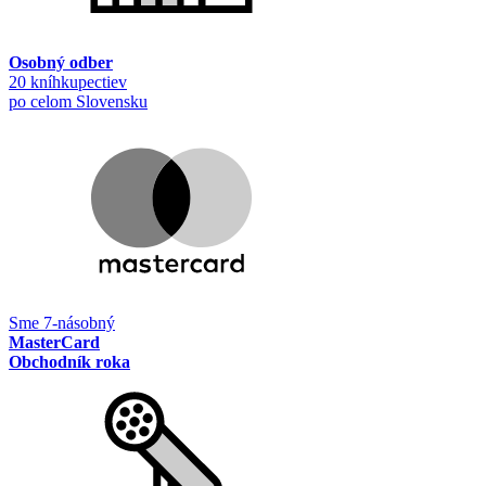
Osobný odber
20 kníhkupectiev
po celom Slovensku
Sme 7-násobný
MasterCard
Obchodník roka