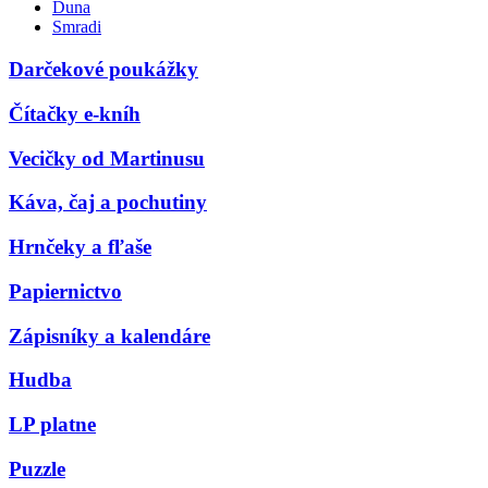
Duna
Smradi
Darčekové poukážky
Čítačky e-kníh
Vecičky od Martinusu
Káva, čaj a pochutiny
Hrnčeky a fľaše
Papiernictvo
Zápisníky a kalendáre
Hudba
LP platne
Puzzle