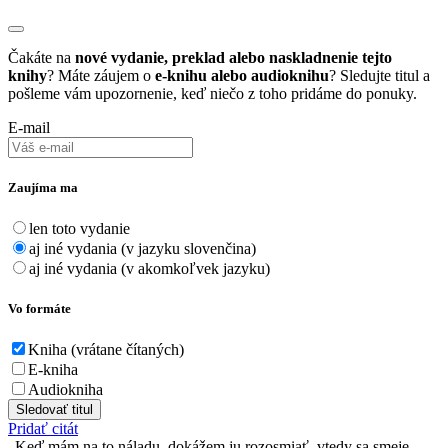
Čakáte na
nové vydanie, preklad alebo naskladnenie tejto
knihy
? Máte záujem o
e-knihu alebo audioknihu
? Sledujte titul a
pošleme vám upozornenie, keď niečo z toho pridáme do ponuky.
E-mail
Zaujíma ma
len toto vydanie
aj iné vydania (v jazyku slovenčina)
aj iné vydania (v akomkoľvek jazyku)
Vo formáte
Kniha (vrátane čítaných)
E-kniha
Audiokniha
Sledovať titul
Pridať citát
Keď mám na to náladu, dokážem ju rozosmiať, vtedy sa smeje