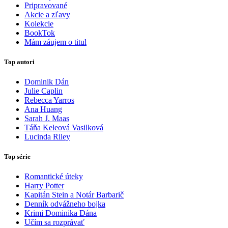
Pripravované
Akcie a zľavy
Kolekcie
BookTok
Mám záujem o titul
Top autori
Dominik Dán
Julie Caplin
Rebecca Yarros
Ana Huang
Sarah J. Maas
Táňa Keleová Vasilková
Lucinda Riley
Top série
Romantické úteky
Harry Potter
Kapitán Stein a Notár Barbarič
Denník odvážneho bojka
Krimi Dominika Dána
Učím sa rozprávať