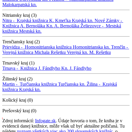
Malokarpatská kn.
Nitriansky kraj (3)
Nitra -
Krajská knižnica K. Kmeťka
Krajská kn.
Nové Zámky -
Knižnica A. Bernoláka
Kn. A. Bernoláka
Želiezovce -
Mestská
knižnica
Mestská kn.
Trenčiansky kraj (2)
Prievidza -
Hornonitrianska knižnica
Hornonitrianska kn.
Trenčín -
Verejná knižnica Michala Rešetku
Verejná kn. M. Rešetku
Trnavský kraj (1)
Trnava -
Knižnica J. Fándlyho
Kn. J. Fándlyho
Žilinský kraj (2)
Martin -
Turčianska knižnica
Turčianska kn.
Žilina -
Krajská
knižnica
Krajská kn.
Košický kraj (0)
Prešovský kraj (0)
Zdroj informácií:
Infogate.sk
. Údaje hovoria o tom, že kniha je v
evidencii danej knižnice, môže však už byť aktuálne požičaná. Tu
nájdete
zoznam všetkých viac ako 200 slovenských knižníc
, o