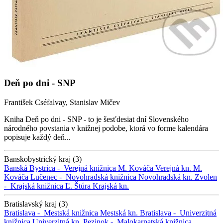
Deň po dni - SNP
František Cséfalvay, Stanislav Mičev
Kniha Deň po dni - SNP - to je šesťdesiat dní Slovenského
národného povstania v knižnej podobe, ktorá vo forme kalendára
popisuje každý deň...
Banskobystrický kraj (3)
Banská Bystrica -
Verejná knižnica M. Kováča
Verejná kn. M.
Kováča
Lučenec -
Novohradská knižnica
Novohradská kn.
Zvolen
-
Krajská knižnica Ľ. Štúra
Krajská kn.
Bratislavský kraj (3)
Bratislava -
Mestská knižnica
Mestská kn.
Bratislava -
Univerzitná
knižnica
Univerzitná kn.
Pezinok -
Malokarpatská knižnica