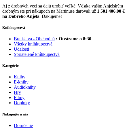
Aj z drobných vecí sa dajú urobiť veľké. Vďaka vašim Anjelským
drobným ste pri nákupoch na Martinuse darovali už
1 501 406,00 €
na Dobrého Anjela
. Ďakujeme!
Kníhkupectvá
Bratislava - Obchodná
• Otvárame o 8:30
Všetky kníhkupectvá
Udalosti
Spriatelené kníhkupectvá
Kategórie
Knihy
E-knihy
Audioknihy
Hry
Filmy
Doplnky
Nakupujte u nás
Doručenie