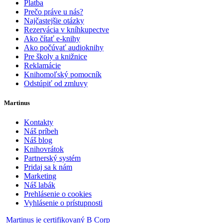
Platba
Prečo práve u nás?
Najčastejšie otázky
Rezervácia v kníhkupectve
Ako čítať e-knihy
Ako počúvať audioknihy
Pre školy a knižnice
Reklamácie
Knihomoľský pomocník
Odstúpiť od zmluvy
Martinus
Kontakty
Náš príbeh
Náš blog
Knihovrátok
Partnerský systém
Pridaj sa k nám
Marketing
Náš labák
Prehlásenie o cookies
Vyhlásenie o prístupnosti
Martinus je certifikovaný B Corp