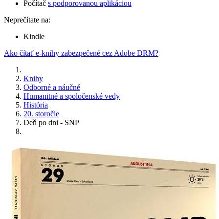
Počítač
s podporovanou aplikáciou
Neprečítate na:
Kindle
Ako čítať e-knihy zabezpečené cez Adobe DRM?
Knihy
Odborné a náučné
Humanitné a spoločenské vedy
História
20. storočie
Deň po dni - SNP