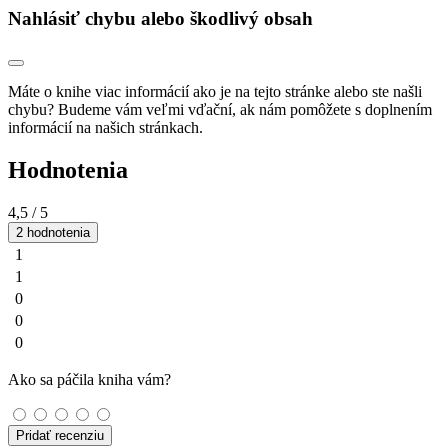
Nahlásiť chybu alebo škodlivý obsah
Máte o knihe viac informácií ako je na tejto stránke alebo ste našli
chybu? Budeme vám veľmi vďační, ak nám pomôžete s doplnením
informácií na našich stránkach.
Hodnotenia
4,5
/ 5
2 hodnotenia
1
1
0
0
0
Ako sa páčila kniha vám?
Pridať recenziu