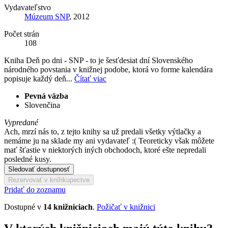
Vydavateľstvo
Múzeum SNP
, 2012
Počet strán
108
Kniha Deň po dni - SNP - to je šesťdesiat dní Slovenského
národného povstania v knižnej podobe, ktorá vo forme kalendára
popisuje každý deň...
Čítať viac
Pevná väzba
Slovenčina
Vypredané
Ach, mrzí nás to, z tejto knihy sa už predali všetky výtlačky a
nemáme ju na sklade my ani vydavateľ :( Teoreticky však môžete
mať šťastie v niektorých iných obchodoch, ktoré ešte nepredali
posledné kusy.
Sledovať dostupnosť
Rezervovať v kníhkupectve
Pridať do zoznamu
Dostupné v
14 knižniciach
.
Požičať v knižnici