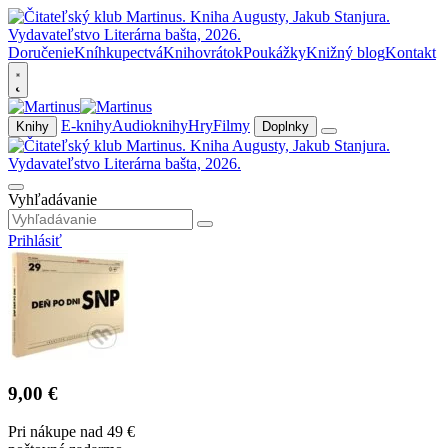
Doručenie
Kníhkupectvá
Knihovrátok
Poukážky
Knižný blog
Kontakt
E-knihy
Audioknihy
Hry
Filmy
Knihy
Doplnky
Vyhľadávanie
Prihlásiť
9,00 €
Pri nákupe nad 49 €