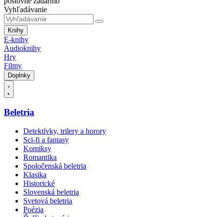
poštovné zadarmo
Vyhľadávanie
Knihy
E-knihy
Audioknihy
Hry
Filmy
Doplnky
Beletria
Detektívky, trilery a horory
Sci-fi a fantasy
Komiksy
Romantika
Spoločenská beletria
Klasika
Historické
Slovenská beletria
Svetová beletria
Poézia