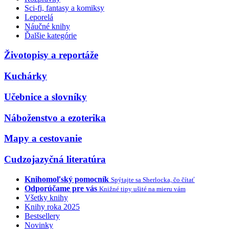
Sci-fi, fantasy a komiksy
Leporelá
Náučné knihy
Ďalšie kategórie
Životopisy a reportáže
Kuchárky
Učebnice a slovníky
Náboženstvo a ezoterika
Mapy a cestovanie
Cudzojazyčná literatúra
Knihomoľský pomocník
Spýtajte sa Sherlocka, čo čítať
Odporúčame pre vás
Knižné tipy ušité na mieru vám
Všetky knihy
Knihy roka 2025
Bestsellery
Novinky