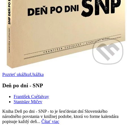
Pozrieť ukážku
Ukážka
Deň po dni - SNP
František Cséfalvay
Stanislav Mičev
Kniha Deň po dni - SNP - to je šesťdesiat dní Slovenského
národného povstania v knižnej podobe, ktorá vo forme kalendára
popisuje každý deň...
Čítať viac