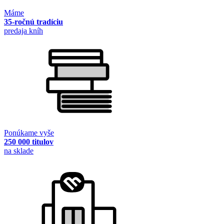
Máme
35-ročnú tradíciu
predaja kníh
Ponúkame vyše
250 000 titulov
na sklade