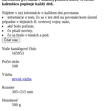
kalendára popisuje každý deň.
Nájdete v nej informácie o každom dni povstania
informácie o tom, čo sa v ten deň na povstaleckom území
prípadne v dejinách II. svetovej vojny stalo,
aké bolo počasie,
čo písali noviny,
čo sa hralo v kinách a pod.
Čítať viac
Naše katalógové číslo
165953
Počet strán
108
Väzba
pevná väzba
Rozmer
305×215 mm
Hmotnosť
500 g