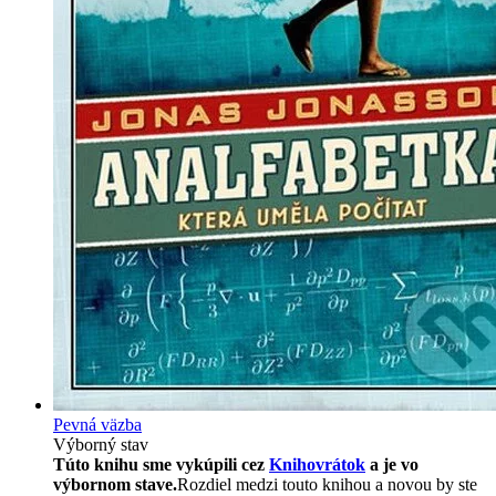
Pevná väzba
Výborný stav
Túto knihu sme vykúpili cez
Knihovrátok
a je vo
výbornom stave.
Rozdiel medzi touto knihou a novou by ste