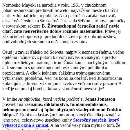
Nombeko Mayeki sa narodila v roku 1961 v chudobnom
johannesburskom predmestí Soweto, najväčšom meste chatrčí a
latrín v Juhoafrickej republike. Ako päťročná začala pracovať,
desaťročná osirela a štrnásťročná sa stala šéfkou latrínovej pobočky
v sowetskom sektore B.
Životaschopná černoška zatiaľ nevie
čítať, zato neuveriteľne dobre rozumie matematike.
Práve jej
zázračné schopnosti ju predurčili na život plný dobrodružstiev,
podivuhodných stretnutí a nečakaných zvratov.
Osud ju zavial ďaleko od Soweta, najprv k neznesiteľnému, večne
opitému inžinierovi, potom k dvom navlas rovnakým, a predsa
úplne rozdielnym bratom, k trom Číňankám s pochybným úsudkom
aj k stretnutiu s tajnými agentmi, významnými politikmi a
prezidentmi. A ešte k jednému ťažkému trojmegatonovému
výbušnému problému. Veď na koho sa obrátiť, keď Juhoafričania
koketujú s jadrovou výzbrojou a svetové veľmoci sú v pozore? A
keď je na predaj bomba, ktorá v skutočnosti neexistuje?
V knihe
Analfabetka, ktorá vedela počítať
si
Jonas Jonasson
posvietil na
rasizmus, diktátorstvo, fundamentalizmus,
nekompromisnosť aj úplne obyčajnú všadeprítomnú ľudskú
hlúposť
. Robí to s láskavým humorom, ktorý čitatelia poznajú z
jeho prvej celosvetovo úspešnej knihy
Storočný starček, ktorý
vyliezol z okna a zmizol
. A na večné veky rúca mýtus o tom, že