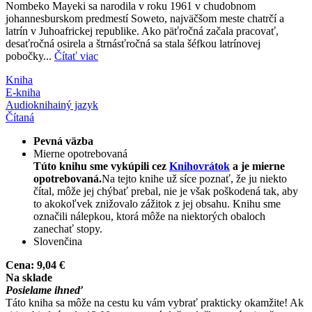
Nombeko Mayeki sa narodila v roku 1961 v chudobnom
johannesburskom predmestí Soweto, najväčšom meste chatrčí a
latrín v Juhoafrickej republike. Ako päťročná začala pracovať,
desaťročná osirela a štrnásťročná sa stala šéfkou latrínovej
pobočky...
Čítať viac
Kniha
E-kniha
Audiokniha
iný jazyk
Čítaná
Pevná väzba
Mierne opotrebovaná
Túto knihu sme vykúpili cez
Knihovrátok
a je mierne
opotrebovaná.
Na tejto knihe už síce poznať, že ju niekto
čítal, môže jej chýbať prebal, nie je však poškodená tak, aby
to akokoľvek znižovalo zážitok z jej obsahu. Knihu sme
označili nálepkou, ktorá môže na niektorých obaloch
zanechať stopy.
Slovenčina
Cena:
9,04 €
Na sklade
Posielame ihneď
Táto kniha sa môže na cestu ku vám vybrať prakticky okamžite! Ak