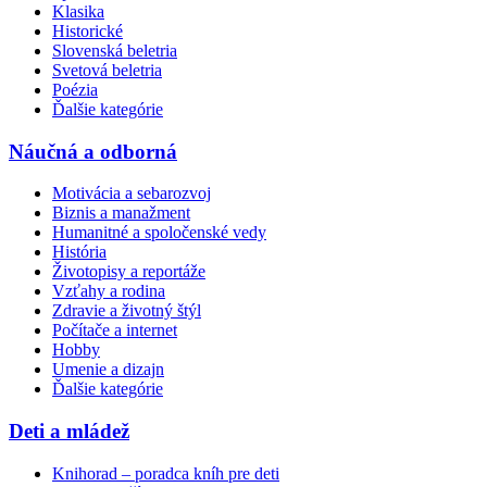
Klasika
Historické
Slovenská beletria
Svetová beletria
Poézia
Ďalšie kategórie
Náučná a odborná
Motivácia a sebarozvoj
Biznis a manažment
Humanitné a spoločenské vedy
História
Životopisy a reportáže
Vzťahy a rodina
Zdravie a životný štýl
Počítače a internet
Hobby
Umenie a dizajn
Ďalšie kategórie
Deti a mládež
Knihorad – poradca kníh pre deti