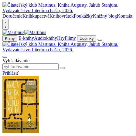
Doručenie
Kníhkupectvá
Knihovrátok
Poukážky
Knižný blog
Kontakt
E-knihy
Audioknihy
Hry
Filmy
Knihy
Doplnky
Vyhľadávanie
Prihlásiť