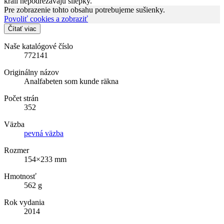
králi nepodrezávajú sliepky.
Pre zobrazenie tohto obsahu potrebujeme sušienky.
Povoliť cookies a zobraziť
Čítať viac
Naše katalógové číslo
772141
Originálny názov
Analfabeten som kunde räkna
Počet strán
352
Väzba
pevná väzba
Rozmer
154×233 mm
Hmotnosť
562 g
Rok vydania
2014