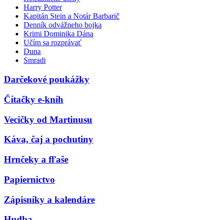
Harry Potter
Kapitán Stein a Notár Barbarič
Denník odvážneho bojka
Krimi Dominika Dána
Učím sa rozprávať
Duna
Smradi
Darčekové poukážky
Čítačky e-kníh
Vecičky od Martinusu
Káva, čaj a pochutiny
Hrnčeky a fľaše
Papiernictvo
Zápisníky a kalendáre
Hudba