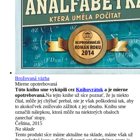
Brožovaná väzba
Mierne opotrebovaná
Túto knihu sme vykúpili cez
Knihovrátok
a je mierne
opotrebovaná.
Na tejto knihe už síce poznať, že ju niekto
čítal, môže jej chýbať prebal, nie je však poškodená tak, aby
to akokoľvek znižovalo zážitok z jej obsahu. Knihu sme
označili nálepkou, ktorá môže na niektorých obaloch
zanechať stopy.
Čeština, 2015
Na sklade
Tento produkt síce máme aktuálne na sklade, máme však už