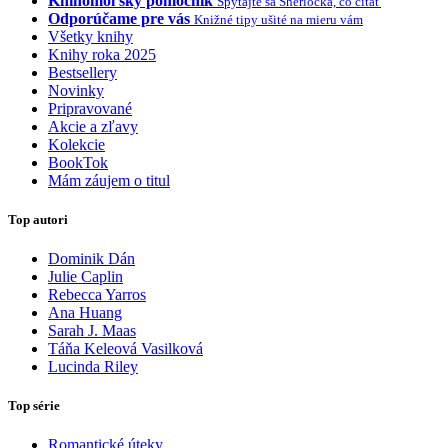
Knihomoľský pomocník
Spýtajte sa Sherlocka, čo čítať
Odporúčame pre vás
Knižné tipy ušité na mieru vám
Všetky knihy
Knihy roka 2025
Bestsellery
Novinky
Pripravované
Akcie a zľavy
Kolekcie
BookTok
Mám záujem o titul
Top autori
Dominik Dán
Julie Caplin
Rebecca Yarros
Ana Huang
Sarah J. Maas
Táňa Keleová Vasilková
Lucinda Riley
Top série
Romantické úteky