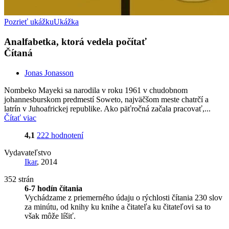
Pozrieť ukážku
Ukážka
Analfabetka, ktorá vedela počítať
Čítaná
Jonas Jonasson
Nombeko Mayeki sa narodila v roku 1961 v chudobnom
johannesburskom predmestí Soweto, najväčšom meste chatrčí a
latrín v Juhoafrickej republike. Ako päťročná začala pracovať,...
Čítať viac
4,1
222 hodnotení
Vydavateľstvo
Ikar
, 2014
352 strán
6-7 hodín čítania
Vychádzame z priemerného údaju o rýchlosti čítania 230 slov
za minútu, od knihy ku knihe a čitateľa ku čitateľovi sa to
však môže líšiť.