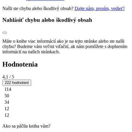
Našli ste chybu alebo škodlivý obsah?
Dajte nám, prosím, vedieť!
Nahlásiť chybu alebo škodlivý obsah
Máte o knihe viac informácií ako je na tejto stránke alebo ste našli
chybu? Budeme vám veľmi vďační, ak nám pomôžete s doplnením
informácií na našich stránkach.
Hodnotenia
4,1
/ 5
222 hodnotení
114
50
34
12
12
Ako sa páčila kniha vám?