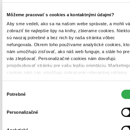
Môžeme pracovať s cookies a kontaktnými údajmi?
Aby sme vedeli, ako sa na našom webe správate, a mohli v
zobraziť tie najlepšie tipy na knihy, zbierame cookies. Niekto
Brožovaná väzba
sú naozaj potrebné a bez nich by naša stránka vôbec
Výborný stav
Túto knihu sme vykúpili cez
Knihovrátok
a je vo
nefungovala. Okrem toho používame analytické cookies, kto
výbornom stave.
Rozdiel medzi touto knihou a novou by ste
nám umožňujú zisťovať, ako náš web funguje, a stále ho pre
asi ani nespoznali. Knihu sme označili nálepkou, ktorá môže
vás zlepšovať. Personalizačné cookies nám dovoľujú
na niektorých obaloch zanechať stopy.
Čeština, 2015
prispôsobovať stránku pre vašu lepšiu orientáciu. Marketing
Na sklade
cookies nám zas umožňujú zobrazenie relevantnej reklamy.
Tento produkt síce máme aktuálne na sklade, máme však už
Niektoré údaje zdieľame aj s tretími stranami. Veľmi by nám
iba posledné kusy a ďalšie už nemá ani distribútor, preto je
možné, že bude onedlho úplne vypredaný. Ak ho chcete mať,
pomohlo, keby sme mohli používať všetky tieto cookies.
Výber
ponáhľajte sa!
Ďakujeme!
Potrebné
súhlasu
9,59 €
Personalizačné
Vložiť do košíka