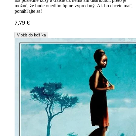
iba posledné kusy a ďalšie už nemá ani distribútor, preto je
možné, že bude onedlho úplne vypredaný. Ak ho chcete mať,
ponáhľajte sa!
7,79 €
Vložiť do košíka