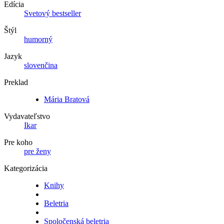
Edícia
Svetový bestseller
Štýl
humorný
Jazyk
slovenčina
Preklad
Mária Bratová
Vydavateľstvo
Ikar
Pre koho
pre ženy
Kategorizácia
Knihy
Beletria
Spoločenská beletria