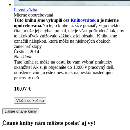
Pevná väzba
Mierne opotrebovaná
Túto knihu sme vykúpili cez
Knihovrátok
a je mierne
opotrebovaná.
Na tejto knihe už síce poznať, že ju niekto
čítal, môže jej chýbať prebal, nie je však poškodená tak, aby
to akokoľvek znižovalo zážitok z jej obsahu. Knihu sme
označili nálepkou, ktorá môže na niektorých obaloch
zanechať stopy.
Čeština, 2014
Na sklade
Táto kniha sa môže na cestu ku vám vybrať prakticky
okamžite! Ak si ju objednáte do 13:00 v pracovný deň,
odošleme vám ju ešte dnes, inak najneskôr nasledujúci
pracovný deň.
10,07 €
Vložiť do košíka
Ďalšie čítané knihy
Čítané knihy nám môžete poslať aj vy!