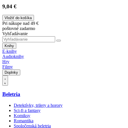
9,04 €
Vložiť do košíka
Pri nákupe nad 49 €
poštovné zadarmo
Vyhľadávanie
Knihy
E-knihy
Audioknihy
Hry
Filmy
Doplnky
Beletria
Detektívky, trilery a horory
Sci-fi a fantasy
Komiksy
Romantika
Spoločenská beletria