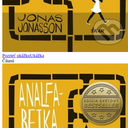
Pozrieť ukážku
Ukážka
Čítaná