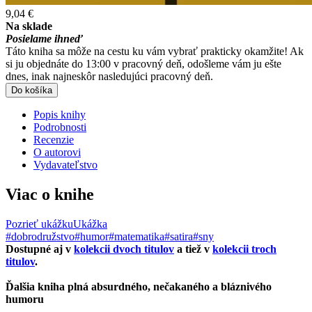
9,04 €
Na sklade
Posielame ihneď
Táto kniha sa môže na cestu ku vám vybrať prakticky okamžite! Ak
si ju objednáte do 13:00 v pracovný deň, odošleme vám ju ešte
dnes, inak najneskôr nasledujúci pracovný deň.
Do košíka
Popis knihy
Podrobnosti
Recenzie
O autorovi
Vydavateľstvo
Viac o knihe
Pozrieť ukážku
Ukážka
#dobrodružstvo
#humor
#matematika
#satira
#sny
Dostupné aj v
kolekcii dvoch titulov
a tiež v
kolekcii troch
titulov
.
Ďalšia kniha plná absurdného, nečakaného a bláznivého
humoru