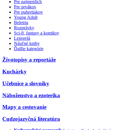
Pre najmenších
Pre prvákov
Pre pubertiakov
Young Adult
Beletria
Rozprávky
Sci-fi, fantasy a komiksy
Leporelá
Náučné knihy
Ďalšie kategórie
Životopisy a reportáže
Kuchárky
Učebnice a slovníky
Náboženstvo a ezoterika
Mapy a cestovanie
Cudzojazyčná literatúra