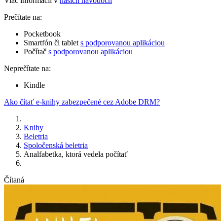
Viac informácií v
našich návodoch
Prečítate na:
Pocketbook
Smartfón či tablet
s podporovanou aplikáciou
Počítač
s podporovanou aplikáciou
Neprečítate na:
Kindle
Ako čítať e-knihy zabezpečené cez Adobe DRM?
Knihy
Beletria
Spoločenská beletria
Analfabetka, ktorá vedela počítať
Čítaná