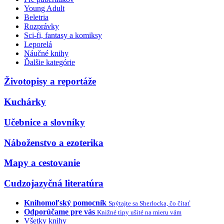
Young Adult
Beletria
Rozprávky
Sci-fi, fantasy a komiksy
Leporelá
Náučné knihy
Ďalšie kategórie
Životopisy a reportáže
Kuchárky
Učebnice a slovníky
Náboženstvo a ezoterika
Mapy a cestovanie
Cudzojazyčná literatúra
Knihomoľský pomocník
Spýtajte sa Sherlocka, čo čítať
Odporúčame pre vás
Knižné tipy ušité na mieru vám
Všetky knihy