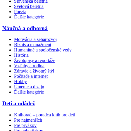
Slovenská beletria
Svetová beletria
Poézia
Ďalšie kategórie
Náučná a odborná
Motivácia a sebarozvoj
Biznis a manažment
Humanitné a spoločenské vedy
História
Životopisy a reportáže
Vzťahy a rodina
Zdravie a životný štýl
Počítače a internet
Hobby
Umenie a dizajn
Ďalšie kategórie
Deti a mládež
Knihorad – poradca kníh pre deti
Pre najmenších
Pre prvákov
Pre pubertiakov