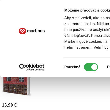
Doručenie
Kníhkupectvá
Knihovrátok
Poukážky
Knižný blog
Kontakt
Môžeme pracovať s cooki
Aby sme vedeli, ako sa na 
zbierame cookies. Niektor
E-knihy
Audioknihy
Hry
Filmy
Knihy
Doplnky
toho používame analytické
vás zlepšovať. Personaliz
Vyhľadávanie
Marketingové cookies nám 
tretími stranami. Veľmi b
Prihlásiť
Výber
Potrebné
P
súhlasu
13,90 €