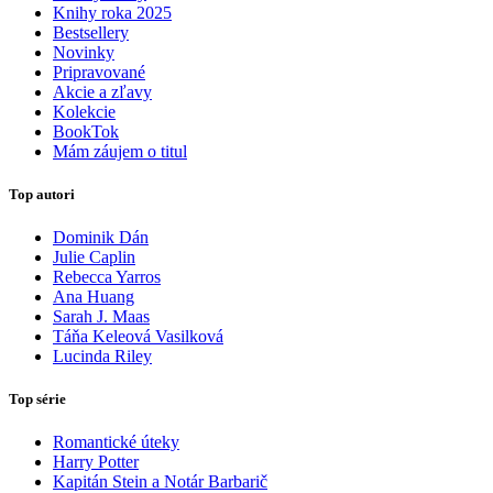
Knihy roka 2025
Bestsellery
Novinky
Pripravované
Akcie a zľavy
Kolekcie
BookTok
Mám záujem o titul
Top autori
Dominik Dán
Julie Caplin
Rebecca Yarros
Ana Huang
Sarah J. Maas
Táňa Keleová Vasilková
Lucinda Riley
Top série
Romantické úteky
Harry Potter
Kapitán Stein a Notár Barbarič