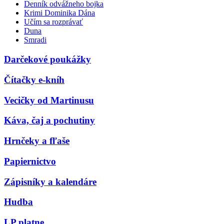
Denník odvážneho bojka
Krimi Dominika Dána
Učím sa rozprávať
Duna
Smradi
Darčekové poukážky
Čítačky e-kníh
Vecičky od Martinusu
Káva, čaj a pochutiny
Hrnčeky a fľaše
Papiernictvo
Zápisníky a kalendáre
Hudba
LP platne