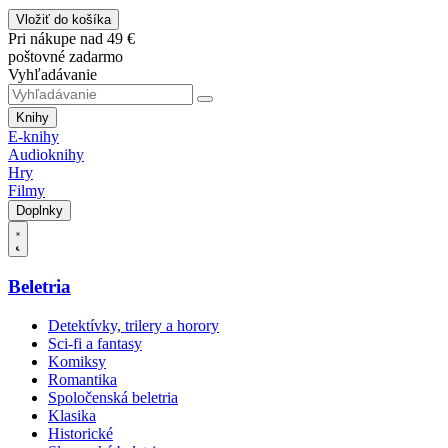
Vložiť do košíka
Pri nákupe nad 49 €
poštovné zadarmo
Vyhľadávanie
Knihy
E-knihy
Audioknihy
Hry
Filmy
Doplnky
Beletria
Detektívky, trilery a horory
Sci-fi a fantasy
Komiksy
Romantika
Spoločenská beletria
Klasika
Historické