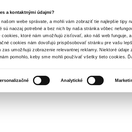
es a kontaktnými údajmi?
našom webe správate, a mohli vám zobraziť tie najlepšie tipy n
é sú naozaj potrebné a bez nich by naša stránka vôbec nefung
 cookies, ktoré nám umožňujú zisťovať, ako náš web funguje, a 
ačné cookies nám dovoľujú prispôsobovať stránku pre vašu lepši
zas umožňujú zobrazenie relevantnej reklamy. Niektoré údaje z
y nám pomohlo, keby sme mohli používať všetky tieto cookies. 
ersonalizačné
Analytické
Marketi