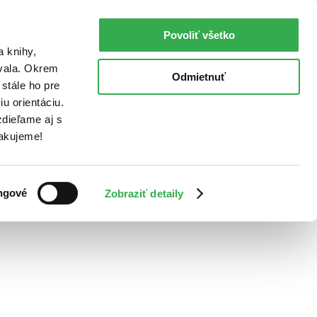
Povoliť všetko
a knihy,
ovala. Okrem
Odmietnuť
stále ho pre
u orientáciu.
dieľame aj s
Ďakujeme!
ngové
Zobraziť detaily