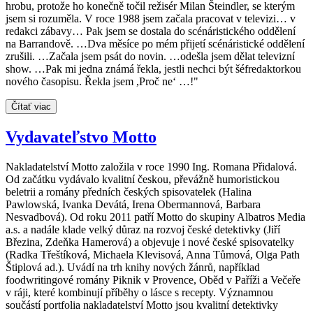
hrobu, protože ho konečně točil režisér Milan Šteindler, se kterým
jsem si rozuměla. V roce 1988 jsem začala pracovat v televizi… v
redakci zábavy… Pak jsem se dostala do scénáristického oddělení
na Barrandově. …Dva měsíce po mém přijetí scénáristické oddělení
zrušili. …Začala jsem psát do novin. …odešla jsem dělat televizní
show. …Pak mi jedna známá řekla, jestli nechci být šéfredaktorkou
nového časopisu. Řekla jsem ,Proč ne‘ …!"
Čítať viac
Vydavateľstvo Motto
Nakladatelství Motto založila v roce 1990 Ing. Romana Přidalová.
Od začátku vydávalo kvalitní českou, převážně humoristickou
beletrii a romány předních českých spisovatelek (Halina
Pawlowská, Ivanka Devátá, Irena Obermannová, Barbara
Nesvadbová). Od roku 2011 patří Motto do skupiny Albatros Media
a.s. a nadále klade velký důraz na rozvoj české detektivky (Jiří
Březina, Zdeňka Hamerová) a objevuje i nové české spisovatelky
(Radka Třeštíková, Michaela Klevisová, Anna Tůmová, Olga Path
Štiplová ad.). Uvádí na trh knihy nových žánrů, například
foodwritingové romány Piknik v Provence, Oběd v Paříži a Večeře
v ráji, které kombinují příběhy o lásce s recepty. Významnou
součástí portfolia nakladatelství Motto jsou kvalitní detektivky