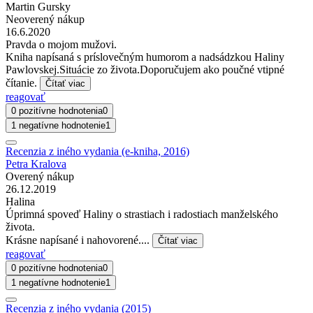
Martin Gursky
Neoverený nákup
16.6.2020
Pravda o mojom mužovi.
Kniha napísaná s príslovečným humorom a nadsádzkou Haliny
Pawlovskej.Situácie zo života.Doporučujem ako poučné vtipné
čítanie.
Čítať viac
reagovať
0 pozitívne hodnotenia
0
1 negatívne hodnotenie
1
Recenzia z iného vydania (e-kniha, 2016)
Petra Kralova
Overený nákup
26.12.2019
Halina
Úprimná spoveď Haliny o strastiach i radostiach manželského
života.
Krásne napísané i nahovorené....
Čítať viac
reagovať
0 pozitívne hodnotenia
0
1 negatívne hodnotenie
1
Recenzia z iného vydania (2015)