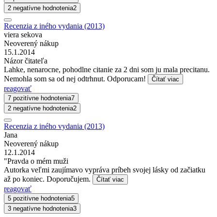
2 negatívne hodnotenia
2
Recenzia z iného vydania (2013)
viera sekova
Neoverený nákup
15.1.2014
Názor čitateľa
Lahke, nenarocne, pohodlne citanie za 2 dni som ju mala precitanu.
Nemohla som sa od nej odtrhnut. Odporucam!
Čítať viac
reagovať
7 pozitívne hodnotenia
7
2 negatívne hodnotenia
2
Recenzia z iného vydania (2013)
Jana
Neoverený nákup
12.1.2014
"Pravda o mém muži
Autorka veľmi zaujímavo vypráva príbeh svojej lásky od začiatku
až po koniec. Doporučujem.
Čítať viac
reagovať
5 pozitívne hodnotenia
5
3 negatívne hodnotenia
3