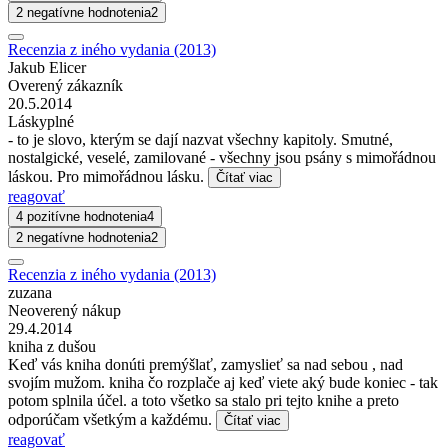
2 negatívne hodnotenia
2
Recenzia z iného vydania (2013)
Jakub Elicer
Overený zákazník
20.5.2014
Láskyplné
- to je slovo, kterým se dají nazvat všechny kapitoly. Smutné,
nostalgické, veselé, zamilované - všechny jsou psány s mimořádnou
láskou. Pro mimořádnou lásku.
Čítať viac
reagovať
4 pozitívne hodnotenia
4
2 negatívne hodnotenia
2
Recenzia z iného vydania (2013)
zuzana
Neoverený nákup
29.4.2014
kniha z dušou
Keď vás kniha donúti premýšlať, zamyslieť sa nad sebou , nad
svojím mužom. kniha čo rozplače aj keď viete aký bude koniec - tak
potom splnila účel. a toto všetko sa stalo pri tejto knihe a preto
odporúčam všetkým a každému.
Čítať viac
reagovať