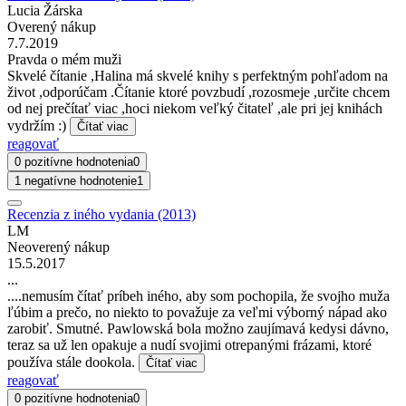
Lucia Žárska
Overený nákup
7.7.2019
Pravda o mém muži
Skvelé čítanie ,Halina má skvelé knihy s perfektným pohľadom na
život ,odporúčam .Čítanie ktoré povzbudí ,rozosmeje ,určite chcem
od nej prečítať viac ,hoci niekom veľký čitateľ ,ale pri jej knihách
vydržím :)
Čítať viac
reagovať
0 pozitívne hodnotenia
0
1 negatívne hodnotenie
1
Recenzia z iného vydania (2013)
LM
Neoverený nákup
15.5.2017
...
....nemusím čítať príbeh iného, aby som pochopila, že svojho muža
ľúbim a prečo, no niekto to považuje za veľmi výborný nápad ako
zarobiť. Smutné. Pawlowská bola možno zaujímavá kedysi dávno,
teraz sa už len opakuje a nudí svojimi otrepanými frázami, ktoré
používa stále dookola.
Čítať viac
reagovať
0 pozitívne hodnotenia
0