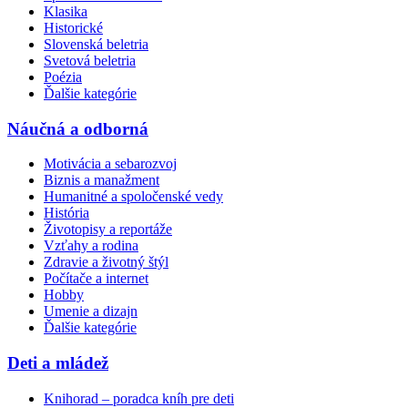
Klasika
Historické
Slovenská beletria
Svetová beletria
Poézia
Ďalšie kategórie
Náučná a odborná
Motivácia a sebarozvoj
Biznis a manažment
Humanitné a spoločenské vedy
História
Životopisy a reportáže
Vzťahy a rodina
Zdravie a životný štýl
Počítače a internet
Hobby
Umenie a dizajn
Ďalšie kategórie
Deti a mládež
Knihorad – poradca kníh pre deti