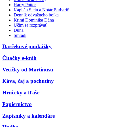
Harry Potter
Kapitán Stein a Notár Barbarič
Denník odvážneho bojka
Krimi Dominika Dána
Učím sa rozprávať
Duna
Smradi
Darčekové poukážky
Čítačky e-kníh
Vecičky od Martinusu
Káva, čaj a pochutiny
Hrnčeky a fľaše
Papiernictvo
Zápisníky a kalendáre