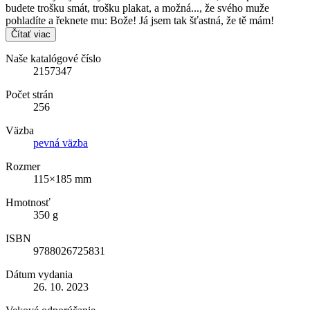
budete trošku smát, trošku plakat, a možná..., že svého muže
pohladíte a řeknete mu: Bože! Já jsem tak šťastná, že tě mám!
Čítať viac
Naše katalógové číslo
2157347
Počet strán
256
Väzba
pevná väzba
Rozmer
115×185 mm
Hmotnosť
350 g
ISBN
9788026725831
Dátum vydania
26. 10. 2023