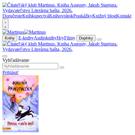
Doručenie
Kníhkupectvá
Knihovrátok
Poukážky
Knižný blog
Kontakt
E-knihy
Audioknihy
Hry
Filmy
Knihy
Doplnky
Vyhľadávanie
Prihlásiť