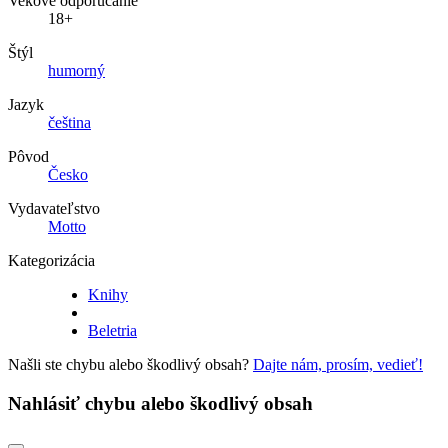
Vekové odporúčanie
18+
Štýl
humorný
Jazyk
čeština
Pôvod
Česko
Vydavateľstvo
Motto
Kategorizácia
Knihy
Beletria
Našli ste chybu alebo škodlivý obsah?
Dajte nám, prosím, vedieť!
Nahlásiť chybu alebo škodlivý obsah