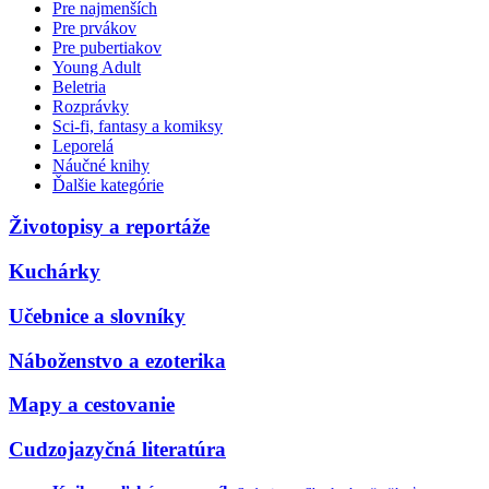
Pre najmenších
Pre prvákov
Pre pubertiakov
Young Adult
Beletria
Rozprávky
Sci-fi, fantasy a komiksy
Leporelá
Náučné knihy
Ďalšie kategórie
Životopisy a reportáže
Kuchárky
Učebnice a slovníky
Náboženstvo a ezoterika
Mapy a cestovanie
Cudzojazyčná literatúra