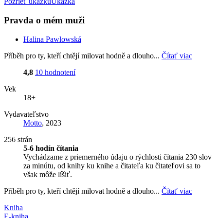
Pozrieť ukážku
Ukážka
Pravda o mém muži
Halina Pawlowská
Příběh pro ty, kteří chtějí milovat hodně a dlouho...
Čítať viac
4,8
10 hodnotení
Vek
18+
Vydavateľstvo
Motto
, 2023
256 strán
5-6 hodín čítania
Vychádzame z priemerného údaju o rýchlosti čítania 230 slov
za minútu, od knihy ku knihe a čitateľa ku čitateľovi sa to
však môže líšiť.
Příběh pro ty, kteří chtějí milovat hodně a dlouho...
Čítať viac
Kniha
E-kniha