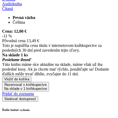
Audiokniha
Čítaná
Pevná väzba
Čeština
Cena:
12,00 €
-11 %
Pôvodná cena
13,49 €
Toto je najnižšia cena titulu v internetovom kníhkupectve za
posledných 30 dní pred zavedením tejto zľavy.
Na sklade 1 ks
Posielame ihneď
Túto knihu máme síce aktuálne na sklade, máme však už iba
posledné kusy. Ak ju chcete mať rýchlo, ponáhľajte sa! Dodanie
ďalších môže trvať dlhšie, zvyčajne do 11 dní.
Vložiť do košíka
Rezervovať v kníhkupectve
Na sklade v 1 kníhkupectve
Pridať do zoznamu
Sledovať dostupnosť
Ďalšie knižné vydania