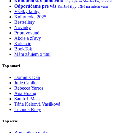
Knihomoľský pomocník
Spýtajte sa Sherlocka, čo čítať
Odporúčame pre vás
Knižné tipy ušité na mieru vám
Všetky knihy
Knihy roka 2025
Bestsellery
Novinky
Pripravované
Akcie a zľavy
Kolekcie
BookTok
Mám záujem o titul
Top autori
Dominik Dán
Julie Caplin
Rebecca Yarros
Ana Huang
Sarah J. Maas
Táňa Keleová Vasilková
Lucinda Riley
Top série
Romantické úteky