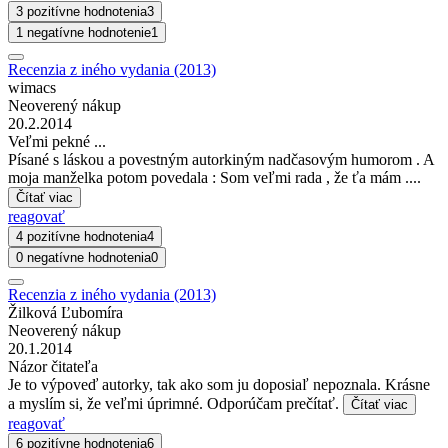
3 pozitívne hodnotenia
3
1 negatívne hodnotenie
1
Recenzia z iného vydania (2013)
wimacs
Neoverený nákup
20.2.2014
Veľmi pekné ...
Písané s láskou a povestným autorkiným nadčasovým humorom . A
moja manželka potom povedala : Som veľmi rada , že ťa mám ....
Čítať viac
reagovať
4 pozitívne hodnotenia
4
0 negatívne hodnotenia
0
Recenzia z iného vydania (2013)
Žilková Ľubomíra
Neoverený nákup
20.1.2014
Názor čitateľa
Je to výpoveď autorky, tak ako som ju doposiaľ nepoznala. Krásne
a myslím si, že veľmi úprimné. Odporúčam prečítať.
Čítať viac
reagovať
6 pozitívne hodnotenia
6