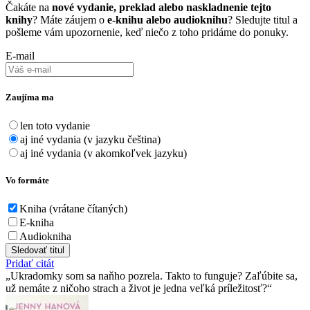
Čakáte na
nové vydanie, preklad alebo naskladnenie tejto
knihy
? Máte záujem o
e-knihu alebo audioknihu
? Sledujte titul a
pošleme vám upozornenie, keď niečo z toho pridáme do ponuky.
E-mail
Zaujíma ma
len toto vydanie
aj iné vydania (v jazyku čeština)
aj iné vydania (v akomkoľvek jazyku)
Vo formáte
Kniha (vrátane čítaných)
E-kniha
Audiokniha
Sledovať titul
Pridať citát
Ukradomky som sa naňho pozrela. Takto to funguje? Zaľúbite sa,
už nemáte z ničoho strach a život je jedna veľká príležitosť?