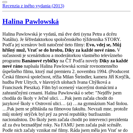
Recenzia z iného vydania (2013)
Halina Pawlowská
Halina Pawlowská je vydatá, má dve deti (syna Petra a dcéru
Natáliu). Je šéfredaktorkou spoločenského týždenníka STORY.
Podľa jej scenárov boli natočené tieto filmy:
Evo, vdej se, Můj
hříšný muž, Vrať se do hrobu, Díky za každé nové ráno.
V
sučasnosti je scenáristkou a moderátorkou vlastného televízneho
programu
Banánové rybičky
na ČT Podľa novely
Díky za každé
nové ráno
napísala Halina Pawlowská scenár rovnomenného
úspešného filmu, ktorý mal premieru 2. novembra 1994. (Producent
Česká filmová společnost, réžia Milan Šteindler, kamera Jiří Krejčík,
hudba Petr Ulrych, v hlavných ulohach Ivana Chýlková a
Franciszek Pieszka). Film byl ocenený viacerými domácimi a
zahraničnými cenami. Halina Pawlowská o sebe: "Nejdřív jsem
chodila do školy v Ječné ulici. …Pak jsem začala chodit do
jazykové školy v Ostrovní ulici… (a) …na gymnázium Nad štolou.
…Pak jsem se přihlásila na filmovou fakultu. Nevzali mne, protože
můj stoletý strýček byl prý za první republiky buržoazním
nacionalistou. Do školy jsem začala chodit po intervenci prezidenta
až za dva beznadějné roky. Na FAMU jsem začala psát scénáře.
Podle nich začaly vznikat mé filmy. Ráda jsem měla jen Vrať se do