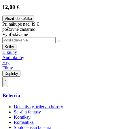
12,00 €
Vložiť do košíka
Pri nákupe nad 49 €
poštovné zadarmo
Vyhľadávanie
Knihy
E-knihy
Audioknihy
Hry
Filmy
Doplnky
Beletria
Detektívky, trilery a horory
Sci-fi a fantasy
Komiksy
Romantika
Spoločenská beletria