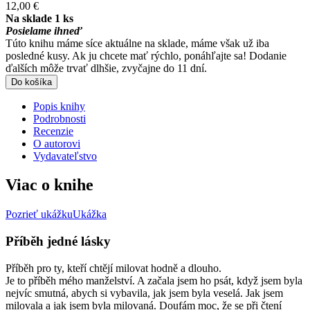
12,00 €
Na sklade 1 ks
Posielame ihneď
Túto knihu máme síce aktuálne na sklade, máme však už iba
posledné kusy. Ak ju chcete mať rýchlo, ponáhľajte sa! Dodanie
ďalších môže trvať dlhšie, zvyčajne do 11 dní.
Do košíka
Popis knihy
Podrobnosti
Recenzie
O autorovi
Vydavateľstvo
Viac o knihe
Pozrieť ukážku
Ukážka
Příběh jedné lásky
Příběh pro ty, kteří chtějí milovat hodně a dlouho.
Je to příběh mého manželství. A začala jsem ho psát, když jsem byla
nejvíc smutná, abych si vybavila, jak jsem byla veselá. Jak jsem
milovala a jak jsem byla milovaná. Doufám moc, že se při čtení