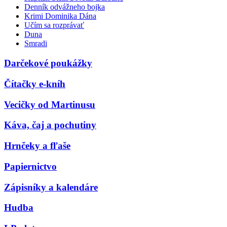
Denník odvážneho bojka
Krimi Dominika Dána
Učím sa rozprávať
Duna
Smradi
Darčekové poukážky
Čítačky e-kníh
Vecičky od Martinusu
Káva, čaj a pochutiny
Hrnčeky a fľaše
Papiernictvo
Zápisníky a kalendáre
Hudba