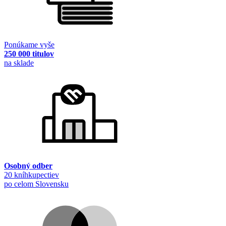
Ponúkame vyše
250 000 titulov
na sklade
Osobný odber
20 kníhkupectiev
po celom Slovensku