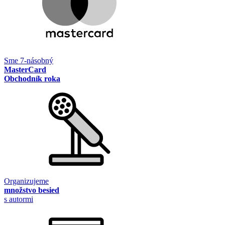
Sme 7-násobný
MasterCard
Obchodník roka
Organizujeme
množstvo besied
s autormi