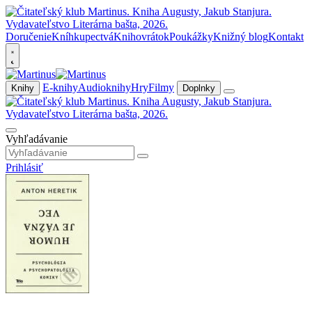
Doručenie
Kníhkupectvá
Knihovrátok
Poukážky
Knižný blog
Kontakt
E-knihy
Audioknihy
Hry
Filmy
Knihy
Doplnky
Vyhľadávanie
Prihlásiť