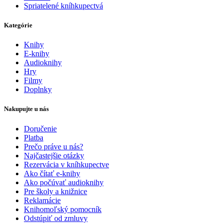
Spriatelené kníhkupectvá
Kategórie
Knihy
E-knihy
Audioknihy
Hry
Filmy
Doplnky
Nakupujte u nás
Doručenie
Platba
Prečo práve u nás?
Najčastejšie otázky
Rezervácia v kníhkupectve
Ako čítať e-knihy
Ako počúvať audioknihy
Pre školy a knižnice
Reklamácie
Knihomoľský pomocník
Odstúpiť od zmluvy