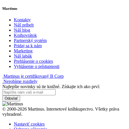
Martinus
Kontakty
Náš príbeh
Náš blog
Knihovrátok
Partnerský systém
Pridaj sa k nám
Marketing
Náš labák
Prehlásenie o cookies
Vyhlásenie o prístupnosti
Martinus je certifikovaný B Corp
Nerobíme rozdiely
Najlepšie novinky sú tie knižné. Získajte ich ako prví:
Odoslať
© 2000-2026 Martinus. Internetové kníhkupectvo. Všetky práva
vyhradené.
Nastaviť cookies