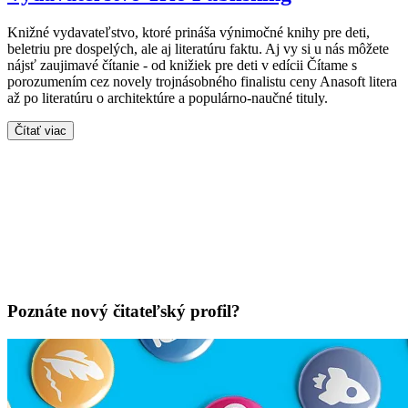
Knižné vydavateľstvo, ktoré prináša výnimočné knihy pre deti,
beletriu pre dospelých, ale aj literatúru faktu. Aj vy si u nás môžete
nájsť zaujimavé čítanie - od knižiek pre deti v edícii Čítame s
porozumením cez novely trojnásobného finalistu ceny Anasoft litera
až po literatúru o architektúre a populárno-naučné tituly.
Čítať viac
Poznáte nový čitateľský profil?