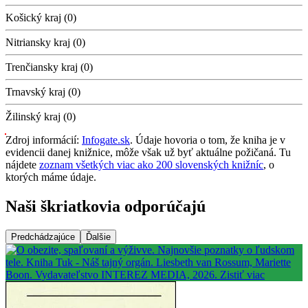
Košický kraj (0)
Nitriansky kraj (0)
Trenčiansky kraj (0)
Trnavský kraj (0)
Žilinský kraj (0)
Zdroj informácií:
Infogate.sk
. Údaje hovoria o tom, že kniha je v
evidencii danej knižnice, môže však už byť aktuálne požičaná. Tu
nájdete
zoznam všetkých viac ako 200 slovenských knižníc
, o
ktorých máme údaje.
Naši škriatkovia odporúčajú
Predchádzajúce
Ďalšie