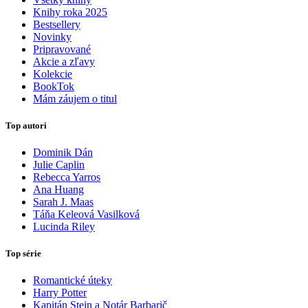
Knihy roka 2025
Bestsellery
Novinky
Pripravované
Akcie a zľavy
Kolekcie
BookTok
Mám záujem o titul
Top autori
Dominik Dán
Julie Caplin
Rebecca Yarros
Ana Huang
Sarah J. Maas
Táňa Keleová Vasilková
Lucinda Riley
Top série
Romantické úteky
Harry Potter
Kapitán Stein a Notár Barbarič