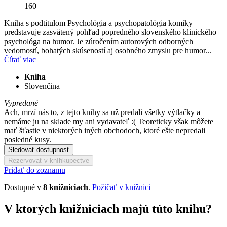
160
Kniha s podtitulom Psychológia a psychopatológia komiky
predstavuje zasvätený pohľad popredného slovenského klinického
psychológa na humor. Je zúročením autorových odborných
vedomostí, bohatých skúseností aj osobného zmyslu pre humor...
Čítať viac
Kniha
Slovenčina
Vypredané
Ach, mrzí nás to, z tejto knihy sa už predali všetky výtlačky a
nemáme ju na sklade my ani vydavateľ :( Teoreticky však môžete
mať šťastie v niektorých iných obchodoch, ktoré ešte nepredali
posledné kusy.
Sledovať dostupnosť
Rezervovať v kníhkupectve
Pridať do zoznamu
Dostupné v
8 knižniciach
.
Požičať v knižnici
V ktorých knižniciach majú túto knihu?