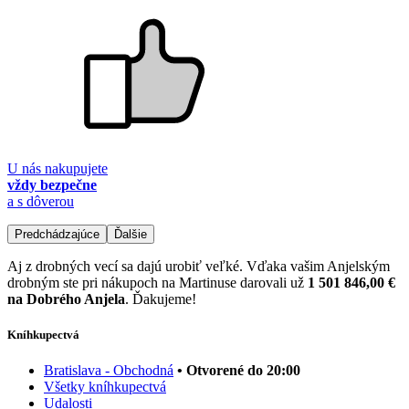
U nás nakupujete
vždy bezpečne
a s dôverou
Predchádzajúce
Ďalšie
Aj z drobných vecí sa dajú urobiť veľké. Vďaka vašim Anjelským
drobným ste pri nákupoch na Martinuse darovali už
1 501 846,00 €
na Dobrého Anjela
. Ďakujeme!
Kníhkupectvá
Bratislava - Obchodná
• Otvorené do 20:00
Všetky kníhkupectvá
Udalosti