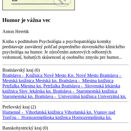
Humor je vážna vec
Anton Heretik
Kniha s podtitulom Psychológia a psychopatológia komiky
predstavuje zasvätený pohľad popredného slovenského klinického
psychológa na humor. Je zúročením autorových odborných
vedomostí, bohatých skúseností aj osobného zmyslu pre humor...
Bratislavský kraj (6)
Bratislava -
Knižnica Nové Mesto
Kn. Nové Mesto
Bratislava -
Mestská knižnica
Mestská kn.
Bratislava -
Miestna knižnica
Petržalka
Miestna kn. Petržalka
Bratislava -
Slovenská lekárska
knižnica
Slov. lekárska kn.
Bratislava -
Staromestská knižnica
Staromestská kn.
Bratislava -
Univerzitná knižnica
Univerzitná kn.
Prešovský kraj (2)
Humenné -
Vihorlatská knižnica
Vihorlatská kn.
Vranov nad
Topľou -
Hornozemplínska knižnica
Hornozemplínska kn.
Banskobystrický kraj (0)