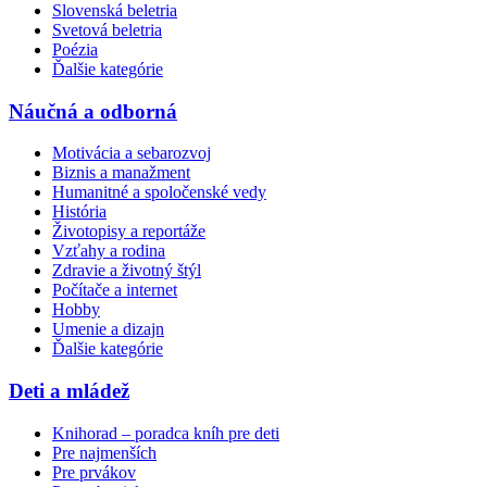
Slovenská beletria
Svetová beletria
Poézia
Ďalšie kategórie
Náučná a odborná
Motivácia a sebarozvoj
Biznis a manažment
Humanitné a spoločenské vedy
História
Životopisy a reportáže
Vzťahy a rodina
Zdravie a životný štýl
Počítače a internet
Hobby
Umenie a dizajn
Ďalšie kategórie
Deti a mládež
Knihorad – poradca kníh pre deti
Pre najmenších
Pre prvákov