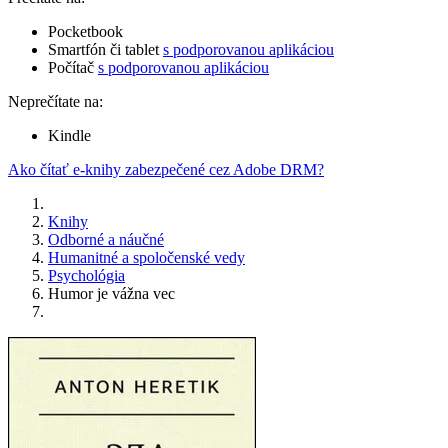
Pocketbook
Smartfón či tablet
s podporovanou aplikáciou
Počítač
s podporovanou aplikáciou
Neprečítate na:
Kindle
Ako čítať e-knihy zabezpečené cez Adobe DRM?
Knihy
Odborné a náučné
Humanitné a spoločenské vedy
Psychológia
Humor je vážna vec