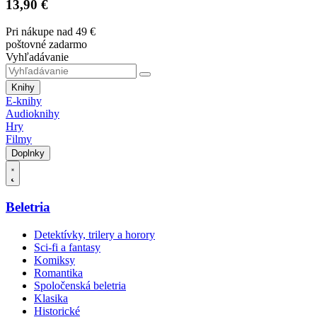
13,90 €
Pri nákupe nad 49 €
poštovné zadarmo
Vyhľadávanie
Knihy
E-knihy
Audioknihy
Hry
Filmy
Doplnky
Beletria
Detektívky, trilery a horory
Sci-fi a fantasy
Komiksy
Romantika
Spoločenská beletria
Klasika
Historické