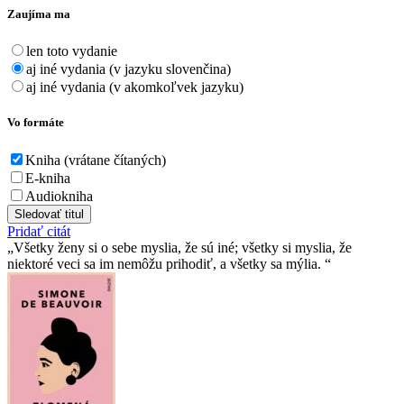
Zaujíma ma
len toto vydanie
aj iné vydania (v jazyku slovenčina)
aj iné vydania (v akomkoľvek jazyku)
Vo formáte
Kniha (vrátane čítaných)
E-kniha
Audiokniha
Sledovať titul
Pridať citát
Všetky ženy si o sebe myslia, že sú iné; všetky si myslia, že
niektoré veci sa im nemôžu prihodiť, a všetky sa mýlia.