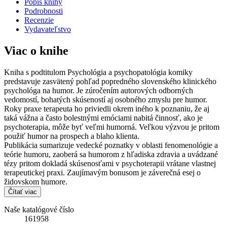
Popis knihy
Podrobnosti
Recenzie
Vydavateľstvo
Viac o knihe
Kniha s podtitulom Psychológia a psychopatológia komiky
predstavuje zasvätený pohľad popredného slovenského klinického
psychológa na humor. Je zúročením autorových odborných
vedomostí, bohatých skúseností aj osobného zmyslu pre humor.
Roky praxe terapeuta ho priviedli okrem iného k poznaniu, že aj
taká vážna a často bolestnými emóciami nabitá činnosť, ako je
psychoterapia, môže byť veľmi humorná. Veľkou výzvou je pritom
použiť humor na prospech a blaho klienta.
Publikácia sumarizuje vedecké poznatky v oblasti fenomenológie a
teórie humoru, zaoberá sa humorom z hľadiska zdravia a uvádzané
tézy pritom dokladá skúsenosťami v psychoterapii vrátane vlastnej
terapeutickej praxi. Zaujímavým bonusom je záverečná esej o
židovskom humore.
Čítať viac
Naše katalógové číslo
161958