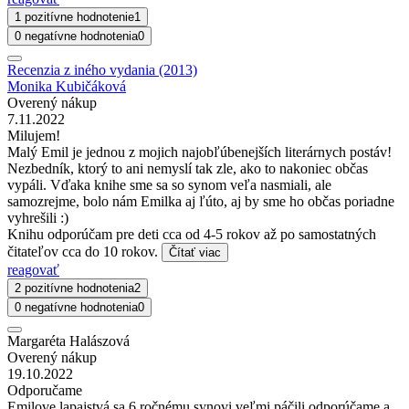
1 pozitívne hodnotenie
1
0 negatívne hodnotenia
0
Recenzia z iného vydania (2013)
Monika Kubičáková
Overený nákup
7.11.2022
Milujem!
Malý Emil je jednou z mojich najobľúbenejších literárnych postáv!
Nezbedník, ktorý to ani nemyslí tak zle, ako to nakoniec občas
vypáli. Vďaka knihe sme sa so synom veľa nasmiali, ale
samozrejme, bolo nám Emilka aj ľúto, aj by sme ho občas poriadne
vyhrešili :)
Knihu odporúčam pre deti cca od 4-5 rokov až po samostatných
čitateľov cca do 10 rokov.
Čítať viac
reagovať
2 pozitívne hodnotenia
2
0 negatívne hodnotenia
0
Margaréta Halászová
Overený nákup
19.10.2022
Odporučame
Emilove lapajstvá sa 6 ročnému synovi veľmi páčili,odporúčame a