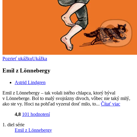
Pozrieť ukážku
Ukážka
Emil z Lönnebergy
Astrid Lindgren
Emil z Lönnebergy – tak volali istého chlapca, ktorý býval
v Lönneberge. Bol to malý svojrázny divoch, vôbec nie taký milý,
ako ste vy. Hoci na pohľad vyzeral dosť milo, to...
Čítať viac
4,8
101 hodnotení
1. diel série
Emil z Lönnebergy