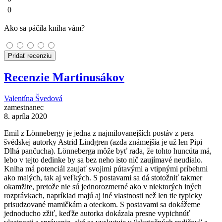
0
Ako sa páčila kniha vám?
Pridať recenziu
Recenzie Martinusákov
Valentína Švedová
zamestnanec
8. apríla 2020
Emil z Lönnebergy je jedna z najmilovanejších postáv z pera
švédskej autorky Astrid Lindgren (azda známejšia je už len Pipi
Dlhá pančucha). Lönneberga môže byť rada, že tohto huncúta má,
lebo v tejto dedinke by sa bez neho isto nič zaujímavé neudialo.
Kniha má potenciál zaujať svojimi pútavými a vtipnými príbehmi
ako malých, tak aj veľkých. S postavami sa dá stotožniť takmer
okamžite, pretože nie sú jednorozmerné ako v niektorých iných
rozprávkach, napríklad majú aj iné vlastnosti než len tie typicky
prisudzované mamičkám a oteckom. S postavami sa dokážeme
jednoducho zžiť, keďže autorka dokázala presne vypichnúť