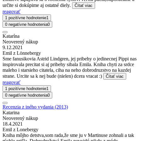
určite si dokúpime aj ostatné diely.
Čítať viac
reagovať
1 pozitívne hodnotenie
1
0 negatívne hodnotenia
0
Katarína
Neoverený nákup
9.12.2021
Emil z Lönnebergy
Sme fanusikovia Astrid Lindgren, jej pribehy o jedinecnej Pippi nas
inspirovala precitat si aj pribehy sibala Emila. Kniha chyti za srdce
maleho i starsieho citatela, ciha na neho dobrodruzstvo na kazdej
strane. Urcite sa k nej bude (nielen) dcera vracat :)
Čítať viac
reagovať
1 pozitívne hodnotenie
1
0 negatívne hodnotenia
0
Recenzia z iného vydania (2013)
Katarina
Neoverený nákup
18.4.2021
Emil z Lonebergy
Kniha môjho detstva,som rada,že sme ju v Martinuse zohnali a tak
rýchlo prišla. Dobrodružstvá Emila nevyjdú nikdy z módy