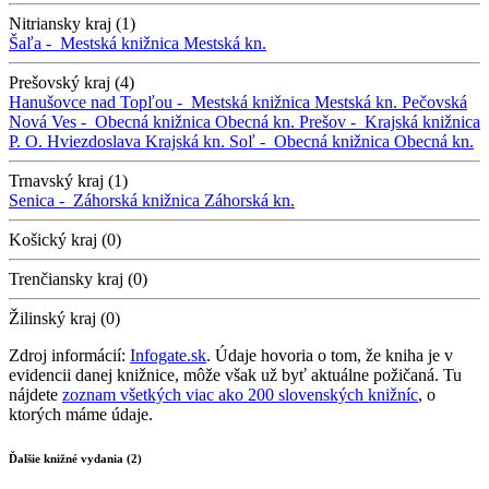
Nitriansky kraj (1)
Šaľa -
Mestská knižnica
Mestská kn.
Prešovský kraj (4)
Hanušovce nad Topľou -
Mestská knižnica
Mestská kn.
Pečovská
Nová Ves -
Obecná knižnica
Obecná kn.
Prešov -
Krajská knižnica
P. O. Hviezdoslava
Krajská kn.
Soľ -
Obecná knižnica
Obecná kn.
Trnavský kraj (1)
Senica -
Záhorská knižnica
Záhorská kn.
Košický kraj (0)
Trenčiansky kraj (0)
Žilinský kraj (0)
Zdroj informácií:
Infogate.sk
. Údaje hovoria o tom, že kniha je v
evidencii danej knižnice, môže však už byť aktuálne požičaná. Tu
nájdete
zoznam všetkých viac ako 200 slovenských knižníc
, o
ktorých máme údaje.
Ďalšie knižné vydania (2)