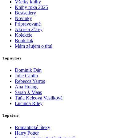
Všetky knihy
Knihy roka 2025
Bestsellery
Novinky
Pripravované
Akcie a zľavy
Kolekcie
BookTok
Mám záujem o titul
Top autori
Dominik Dán
Julie Caplin
Rebecca Yarros
Ana Huang
Sarah J. Maas
Táňa Keleová Vasilková
Lucinda Riley
Top série
Romantické úteky
Harry Potter