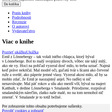
Do košíka
Popis knihy
Podrobnosti
Recenzie
O autorovi
Vydavateľstvo
Viac o knihe
Pozrieť ukážku
Ukážka
Emil z Lönnebergy – tak volali istého chlapca, ktorý býval
v Lönneberge. Bol to malý svojrázny divoch, vôbec nie taký milý,
ako ste vy. Hoci na pohľad vyzeral dosť milo, to treba uznať. Najmä
keď práve nekričal. Mal modré oči, guľatú tvár s lícami ako červené
ruže a svetlé, ako páperie jemné vlasy. Vyzeral akosi milo, až by sa
mohlo zdať, že Emil je naozajstný anjel. No radšej si nič
nenavrávajte. Mal päť rokov a silu ako menší vôl, býval na majeri
Katthult, v dedine Lönneberga v Smalande. Prirodzene, rozprával
smalandským nárečím, zlatko naše malé, no na tom nemohol nič
zmeniť. V Smalande je to totiž bežné.
Pre zobrazenie tohto obsahu potrebujeme sušienky.
Povoliť cookies a zobraziť