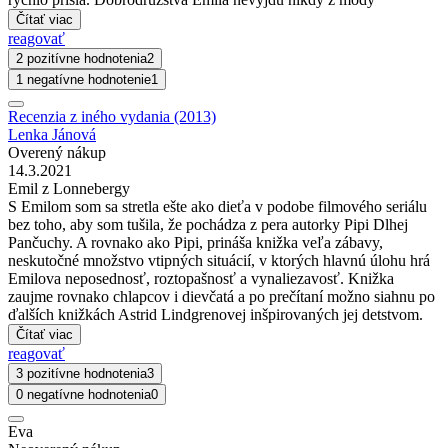
Čítať viac
reagovať
2 pozitívne hodnotenia
2
1 negatívne hodnotenie
1
Recenzia z iného vydania (2013)
Lenka Jánová
Overený nákup
14.3.2021
Emil z Lonnebergy
S Emilom som sa stretla ešte ako dieťa v podobe filmového seriálu
bez toho, aby som tušila, že pochádza z pera autorky Pipi Dlhej
Pančuchy. A rovnako ako Pipi, prináša knižka veľa zábavy,
neskutočné množstvo vtipných situácií, v ktorých hlavnú úlohu hrá
Emilova neposednosť, roztopašnosť a vynaliezavosť. Knižka
zaujme rovnako chlapcov i dievčatá a po prečítaní možno siahnu po
ďalších knižkách Astrid Lindgrenovej inšpirovaných jej detstvom.
Čítať viac
reagovať
3 pozitívne hodnotenia
3
0 negatívne hodnotenia
0
Eva