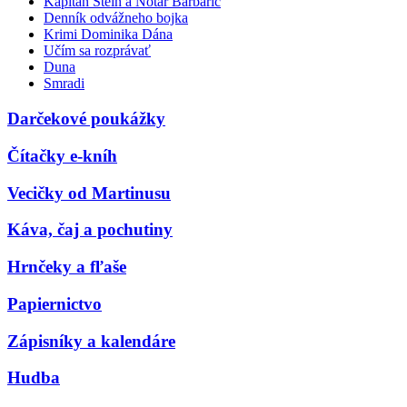
Kapitán Stein a Notár Barbarič
Denník odvážneho bojka
Krimi Dominika Dána
Učím sa rozprávať
Duna
Smradi
Darčekové poukážky
Čítačky e-kníh
Vecičky od Martinusu
Káva, čaj a pochutiny
Hrnčeky a fľaše
Papiernictvo
Zápisníky a kalendáre
Hudba