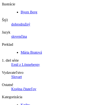
Ilustrácie
Bjorn Berg
Štýl
dobrodružný
Jazyk
slovenčina
Preklad
Mária Bratová
1. diel série
Emil z Lönnebergy
Vydavateľstvo
Slovart
Ostatné
Krajina čitateľov
Kategorizácia
Knihy