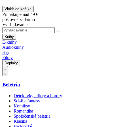
Vložiť do košíka
Pri nákupe nad 49 €
poštovné zadarmo
Vyhľadávanie
Knihy
E-knihy
Audioknihy
Hry
Filmy
Doplnky
Beletria
Detektívky, trilery a horory
Sci-fi a fantasy
Komiksy
Romantika
Spoločenská beletria
Klasika
Historické