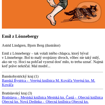
Emil z Lönnebergy
Astrid Lindgren, Bjorn Berg (ilustrátor)
Emil z Lönnebergy – tak volali istého chlapca, ktorý býval
v Lönneberge. Bol to malý svojrázny divoch, vôbec nie taký milý,
ako ste vy. Hoci na pohľad vyzeral dosť milo, to treba uznať. Najmä
keď práve nekričal. Mal modré...
Banskobystrický kraj (1)
Banská Bystrica -
Verejná knižnica M. Kováča
Verejná kn. M.
Kováča
Bratislavský kraj (3)
Bratislava -
Mestská knižnica
Mestská kn.
Častá -
Obecná knižnica
Obecná kn.
Nová Dedinka -
Obecná knižnica
Obecná kn.