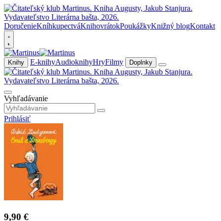
Doručenie
Kníhkupectvá
Knihovrátok
Poukážky
Knižný blog
Kontakt
E-knihy
Audioknihy
Hry
Filmy
Knihy
Doplnky
Vyhľadávanie
Prihlásiť
9,90 €