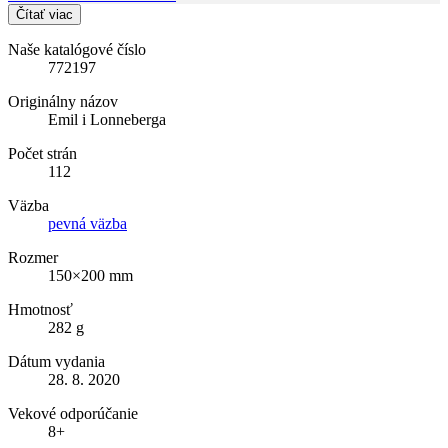
Čítať viac
Naše katalógové číslo
772197
Originálny názov
Emil i Lonneberga
Počet strán
112
Väzba
pevná väzba
Rozmer
150×200 mm
Hmotnosť
282 g
Dátum vydania
28. 8. 2020
Vekové odporúčanie
8+