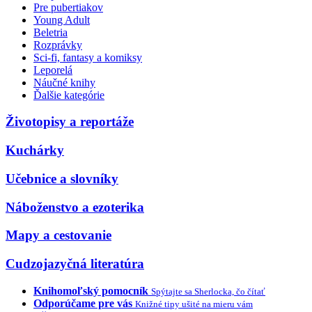
Pre pubertiakov
Young Adult
Beletria
Rozprávky
Sci-fi, fantasy a komiksy
Leporelá
Náučné knihy
Ďalšie kategórie
Životopisy a reportáže
Kuchárky
Učebnice a slovníky
Náboženstvo a ezoterika
Mapy a cestovanie
Cudzojazyčná literatúra
Knihomoľský pomocník
Spýtajte sa Sherlocka, čo čítať
Odporúčame pre vás
Knižné tipy ušité na mieru vám