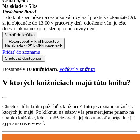
Cena:
9,90 €
Na sklade > 5 ks
Posielame ihneď
Táto kniha sa môže na cestu ku vám vybrať prakticky okamžite! Ak
si ju objednáte do 13:00 v pracovný deň, odošleme vám ju ešte
dnes, inak najneskôr nasledujúci pracovný deň.
Vložiť do košíka
Rezervovať v kníhkupectve
Na sklade v 25 kníhkupectvách
Pridať do zoznamu
Sledovať dostupnosť
Dostupné v
10 knižniciach
.
Požičať v knižnici
V ktorých knižniciach majú túto knihu?
Chcete si túto knihu požičať z knižnice? Toto je zoznam knižníc, v
ktorých ju majú. Po kliknutí na názov vás presmerujeme priamo na
stránku knižnice, kde si môžete overiť jej dostupnosť a prípadne ju
aj priamo rezervovať.