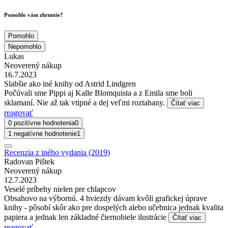
Pomohlo vám zhrnutie?
Pomohlo
Nepomohlo
Lukas
Neoverený nákup
16.7.2023
Slabšie ako iné knihy od Astrid Lindgren
Počúvali sme Pippi aj Kalle Blomquista a z Emila sme boli
sklamaní. Nie až tak vtipné a dej veľmi roztahany.
Čítať viac
reagovať
0 pozitívne hodnotenia
0
1 negatívne hodnotenie
1
Recenzia z iného vydania (2019)
Radovan Pištek
Neoverený nákup
12.7.2023
Veselé príbehy nielen pre chlapcov
Obsahovo na výbornú. 4 hviezdy dávam kvôli grafickej úprave
knihy - pôsobí skôr ako pre dospelých alebo učebnica jednak kvalita
papiera a jednak len základné čiernobiele ilustrácie
Čítať viac
reagovať