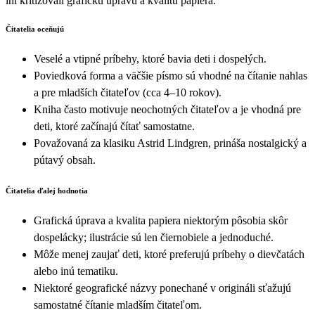
iní kritizovali grafickú úpravu a kvalitu papiera.
Čitatelia oceňujú
Veselé a vtipné príbehy, ktoré bavia deti i dospelých.
Poviedková forma a väčšie písmo sú vhodné na čítanie nahlas
a pre mladších čitateľov (cca 4–10 rokov).
Kniha často motivuje neochotných čitateľov a je vhodná pre
deti, ktoré začínajú čítať samostatne.
Považovaná za klasiku Astrid Lindgren, prináša nostalgický a
pútavý obsah.
Čitatelia ďalej hodnotia
Grafická úprava a kvalita papiera niektorým pôsobia skôr
dospelácky; ilustrácie sú len čiernobiele a jednoduché.
Môže menej zaujať deti, ktoré preferujú príbehy o dievčatách
alebo inú tematiku.
Niektoré geografické názvy ponechané v origináli sťažujú
samostatné čítanie mladším čitateľom.