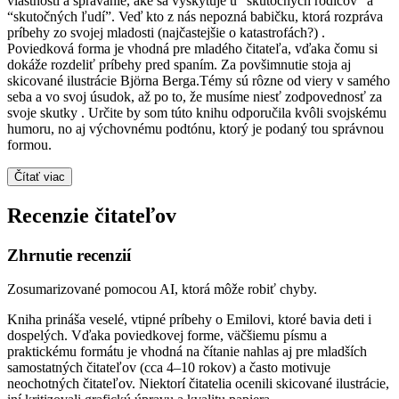
vlastnosti a správanie, aké sa vyskytuje u “skutočných rodičov” a
“skutočných ľudí”. Veď kto z nás nepozná babičku, ktorá rozpráva
príbehy zo svojej mladosti (najčastejšie o katastrofách?) .
Poviedková forma je vhodná pre mladého čitateľa, vďaka čomu si
dokáže rozdeliť príbehy pred spaním. Za povšimnutie stoja aj
skicované ilustrácie Björna Berga.Témy sú rôzne od viery v samého
seba a vo svoj úsudok, až po to, že musíme niesť zodpovednosť za
svoje skutky . Určite by som túto knihu odporučila kvôli svojskému
humoru, no aj výchovnému podtónu, ktorý je podaný tou správnou
formou.
Čítať viac
Recenzie čitateľov
Zhrnutie recenzií
Zosumarizované pomocou AI, ktorá môže robiť chyby.
Kniha prináša veselé, vtipné príbehy o Emilovi, ktoré bavia deti i
dospelých. Vďaka poviedkovej forme, väčšiemu písmu a
praktickému formátu je vhodná na čítanie nahlas aj pre mladších
samostatných čitateľov (cca 4–10 rokov) a často motivuje
neochotných čitateľov. Niektorí čitatelia ocenili skicované ilustrácie,