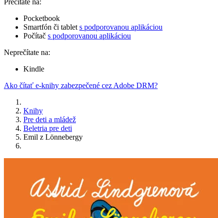
Prečítate na:
Pocketbook
Smartfón či tablet
s podporovanou aplikáciou
Počítač
s podporovanou aplikáciou
Neprečítate na:
Kindle
Ako čítať e-knihy zabezpečené cez Adobe DRM?
Knihy
Pre deti a mládež
Beletria pre deti
Emil z Lönnebergy