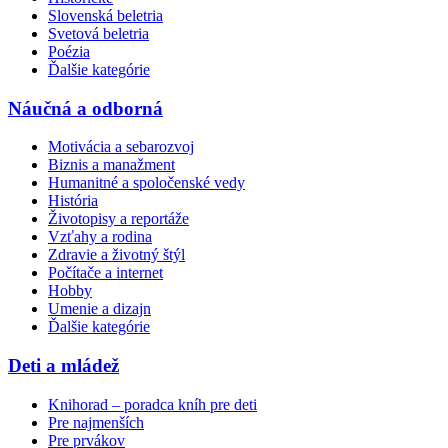
Slovenská beletria
Svetová beletria
Poézia
Ďalšie kategórie
Náučná a odborná
Motivácia a sebarozvoj
Biznis a manažment
Humanitné a spoločenské vedy
História
Životopisy a reportáže
Vzťahy a rodina
Zdravie a životný štýl
Počítače a internet
Hobby
Umenie a dizajn
Ďalšie kategórie
Deti a mládež
Knihorad – poradca kníh pre deti
Pre najmenších
Pre prvákov