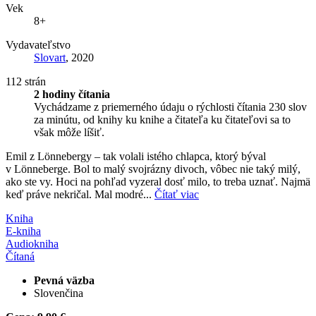
Vek
8+
Vydavateľstvo
Slovart
, 2020
112 strán
2 hodiny čítania
Vychádzame z priemerného údaju o rýchlosti čítania 230 slov
za minútu, od knihy ku knihe a čitateľa ku čitateľovi sa to
však môže líšiť.
Emil z Lönnebergy – tak volali istého chlapca, ktorý býval
v Lönneberge. Bol to malý svojrázny divoch, vôbec nie taký milý,
ako ste vy. Hoci na pohľad vyzeral dosť milo, to treba uznať. Najmä
keď práve nekričal. Mal modré...
Čítať viac
Kniha
E-kniha
Audiokniha
Čítaná
Pevná väzba
Slovenčina