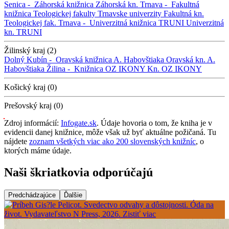
Senica -
Záhorská knižnica
Záhorská kn.
Trnava -
Fakultná
knižnica Teologickej fakulty Trnavske univerzity
Fakultná kn.
Teologickej fak.
Trnava -
Univerzitná knižnica TRUNI
Univerzitná
kn. TRUNI
Žilinský kraj (2)
Dolný Kubín -
Oravská knižnica A. Habovštiaka
Oravská kn. A.
Habovštiaka
Žilina -
Knižnica OZ IKONY
Kn. OZ IKONY
Košický kraj (0)
Prešovský kraj (0)
Zdroj informácií:
Infogate.sk
. Údaje hovoria o tom, že kniha je v
evidencii danej knižnice, môže však už byť aktuálne požičaná. Tu
nájdete
zoznam všetkých viac ako 200 slovenských knižníc
, o
ktorých máme údaje.
Naši škriatkovia odporúčajú
Predchádzajúce
Ďalšie