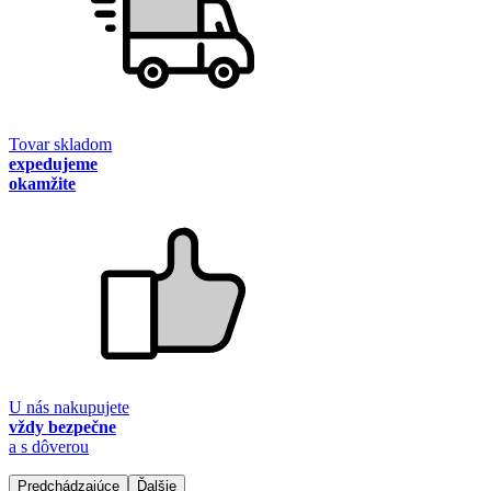
Tovar skladom
expedujeme
okamžite
U nás nakupujete
vždy bezpečne
a s dôverou
Predchádzajúce
Ďalšie