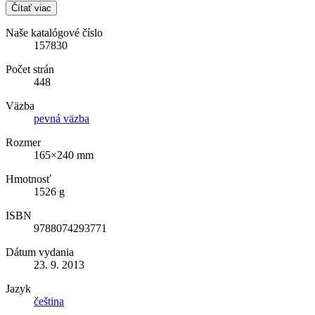
Čítať viac
Naše katalógové číslo
157830
Počet strán
448
Väzba
pevná väzba
Rozmer
165×240 mm
Hmotnosť
1526 g
ISBN
9788074293771
Dátum vydania
23. 9. 2013
Jazyk
čeština