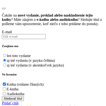
Čakáte na
nové vydanie, preklad alebo naskladnenie tejto
knihy
? Máte záujem o
e-knihu alebo audioknihu
? Sledujte titul a
pošleme vám upozornenie, keď niečo z toho pridáme do ponuky.
E-mail
Zaujíma ma
len toto vydanie
aj iné vydania (v jazyku čeština)
aj iné vydania (v akomkoľvek jazyku)
Vo formáte
Kniha (vrátane čítaných)
E-kniha
Audiokniha
Sledovať titul
Pridať citát