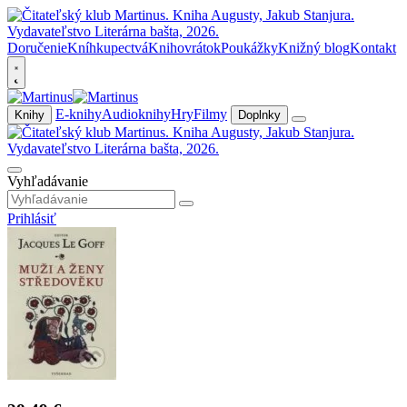
Doručenie
Kníhkupectvá
Knihovrátok
Poukážky
Knižný blog
Kontakt
E-knihy
Audioknihy
Hry
Filmy
Knihy
Doplnky
Vyhľadávanie
Prihlásiť