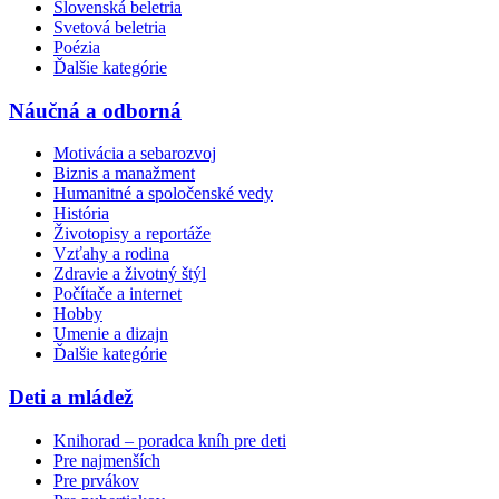
Slovenská beletria
Svetová beletria
Poézia
Ďalšie kategórie
Náučná a odborná
Motivácia a sebarozvoj
Biznis a manažment
Humanitné a spoločenské vedy
História
Životopisy a reportáže
Vzťahy a rodina
Zdravie a životný štýl
Počítače a internet
Hobby
Umenie a dizajn
Ďalšie kategórie
Deti a mládež
Knihorad – poradca kníh pre deti
Pre najmenších
Pre prvákov