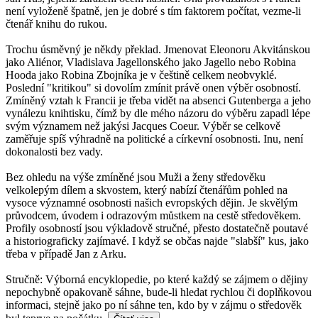
není vyloženě špatně, jen je dobré s tím faktorem počítat, vezme-li
čtenář knihu do rukou.
Trochu úsměvný je někdy překlad. Jmenovat Eleonoru Akvitánskou
jako Aliénor, Vladislava Jagellonského jako Jagello nebo Robina
Hooda jako Robina Zbojníka je v češtině celkem neobvyklé.
Poslední "kritikou" si dovolím zmínit právě onen výběr osobností.
Zmíněný vztah k Francii je třeba vidět na absenci Gutenberga a jeho
vynálezu knihtisku, čímž by dle mého názoru do výběru zapadl lépe
svým významem než jakýsi Jacques Coeur. Výběr se celkově
zaměřuje spíš výhradně na politické a církevní osobnosti. Inu, není
dokonalosti bez vady.
Bez ohledu na výše zmíněné jsou Muži a ženy středověku
velkolepým dílem a skvostem, který nabízí čtenářům pohled na
vysoce významné osobnosti našich evropských dějin. Je skvělým
průvodcem, úvodem i odrazovým můstkem na cestě středověkem.
Profily osobností jsou výkladově stručné, přesto dostatečně poutavé
a historiograficky zajímavé. I když se občas najde "slabší" kus, jako
třeba v případě Jan z Arku.
Stručně: Výborná encyklopedie, po které každý se zájmem o dějiny
nepochybně opakovaně sáhne, bude-li hledat rychlou či doplňkovou
informaci, stejně jako po ní sáhne ten, kdo by v zájmu o středověk