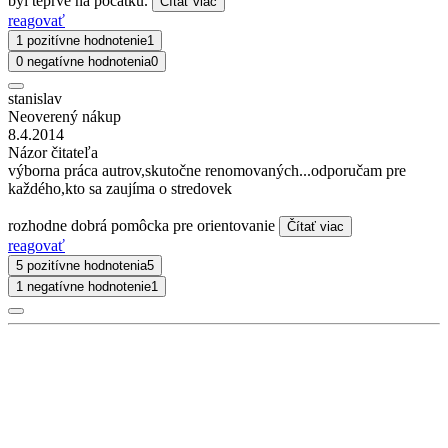
byl teprve na počátku.
Čítať viac
reagovať
1 pozitívne hodnotenie
1
0 negatívne hodnotenia
0
stanislav
Neoverený nákup
8.4.2014
Názor čitateľa
výborna práca autrov,skutočne renomovaných...odporučam pre
každého,kto sa zaujíma o stredovek
rozhodne dobrá pomôcka pre orientovanie
Čítať viac
reagovať
5 pozitívne hodnotenia
5
1 negatívne hodnotenie
1