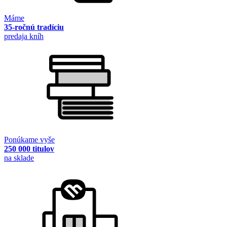
Máme
35-ročnú tradíciu
predaja kníh
Ponúkame vyše
250 000 titulov
na sklade