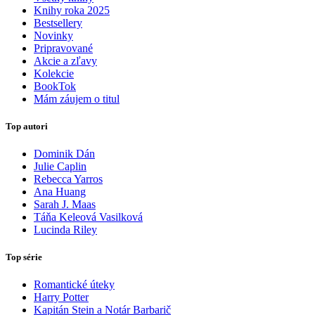
Knihy roka 2025
Bestsellery
Novinky
Pripravované
Akcie a zľavy
Kolekcie
BookTok
Mám záujem o titul
Top autori
Dominik Dán
Julie Caplin
Rebecca Yarros
Ana Huang
Sarah J. Maas
Táňa Keleová Vasilková
Lucinda Riley
Top série
Romantické úteky
Harry Potter
Kapitán Stein a Notár Barbarič