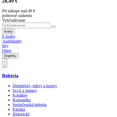
28,49 €
Pri nákupe nad 49 €
poštovné zadarmo
Vyhľadávanie
Knihy
E-knihy
Audioknihy
Hry
Filmy
Doplnky
Beletria
Detektívky, trilery a horory
Sci-fi a fantasy
Komiksy
Romantika
Spoločenská beletria
Klasika
Historické