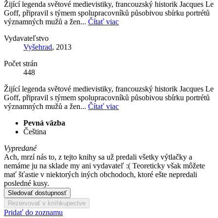
Žijící legenda světové medievistiky, francouzský historik Jacques Le
Goff, připravil s týmem spolupracovníků působivou sbírku portrétů
významných mužů a žen...
Čítať viac
Vydavateľstvo
Vyšehrad
, 2013
Počet strán
448
Žijící legenda světové medievistiky, francouzský historik Jacques Le
Goff, připravil s týmem spolupracovníků působivou sbírku portrétů
významných mužů a žen...
Čítať viac
Pevná väzba
Čeština
Vypredané
Ach, mrzí nás to, z tejto knihy sa už predali všetky výtlačky a
nemáme ju na sklade my ani vydavateľ :( Teoreticky však môžete
mať šťastie v niektorých iných obchodoch, ktoré ešte nepredali
posledné kusy.
Sledovať dostupnosť
Rezervovať v kníhkupectve
Pridať do zoznamu