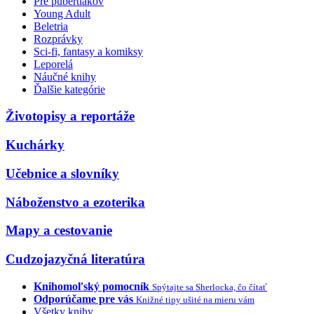
Pre pubertiakov
Young Adult
Beletria
Rozprávky
Sci-fi, fantasy a komiksy
Leporelá
Náučné knihy
Ďalšie kategórie
Životopisy a reportáže
Kuchárky
Učebnice a slovníky
Náboženstvo a ezoterika
Mapy a cestovanie
Cudzojazyčná literatúra
Knihomoľský pomocník
Spýtajte sa Sherlocka, čo čítať
Odporúčame pre vás
Knižné tipy ušité na mieru vám
Všetky knihy