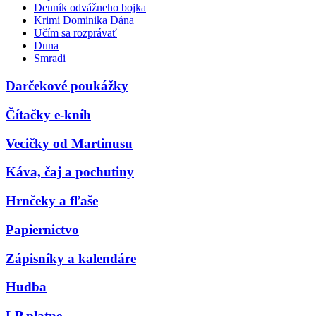
Denník odvážneho bojka
Krimi Dominika Dána
Učím sa rozprávať
Duna
Smradi
Darčekové poukážky
Čítačky e-kníh
Vecičky od Martinusu
Káva, čaj a pochutiny
Hrnčeky a fľaše
Papiernictvo
Zápisníky a kalendáre
Hudba
LP platne