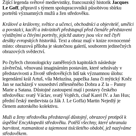
Žijící legenda světové medievistiky, francouzský historik
Jacques
Le Goff
, připravil s týmem spolupracovníků působivou sbírku
portrétů významných mužů a žen středověku.
Králové a královny, světice a učenci, obchodníci a objevitelé, umělci
a povstalci, kacíři a inkvizitoři předstupují před čtenáře představeni
výstižnými a čtivými portréty, jejichž autory jsou více než čtyři
desítky evropských historiků.
Text a obraz mají v knize rovnocenné
místo: obrazová příloha je skutečnou galerií, souborem jedinečných
obrazových svědectví.
Po čtyřech chronologicky zaměřených kapitolách následuje
závěrečná, věnovaná imaginárním postavám, které sehrávaly v
představivosti a životě středověkých lidí tak významnou úlohu:
legendární král Artuš, víla Meluzína, papežka Jana či mýtický Kněz
Jan se nacházejí v sousedství ztělesněného Dobra a Z la – Panny
Marie a Satana. Důstojné zastoupení mají i postavy českého
středověku: svatý Václav, svatý Vojtěch, císař Karel IV. a Jan Hus;
přední český medievista (a žák J. Le Goffa) Martin Nejedlý je
členem autorského kolektivu.
Muži a ženy středověku představují důstojný, obrazový protipól k
úspěšné Encyklopedii středověku. Potěší všechny, které uhranula
barvitost, rozmanitost a tajemnost tisíciletého období, jež nazýváme
středověkem.