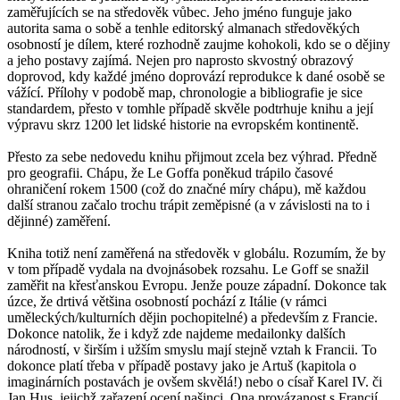
zaměřujících se na středověk vůbec. Jeho jméno funguje jako
autorita sama o sobě a tenhle editorský almanach středověkých
osobností je dílem, které rozhodně zaujme kohokoli, kdo se o dějiny
a jeho postavy zajímá. Nejen pro naprosto skvostný obrazový
doprovod, kdy každé jméno doprovází reprodukce k dané osobě se
vážící. Přílohy v podobě map, chronologie a bibliografie je sice
standardem, přesto v tomhle případě skvěle podtrhuje knihu a její
výpravu skrz 1200 let lidské historie na evropském kontinentě.
Přesto za sebe nedovedu knihu přijmout zcela bez výhrad. Předně
pro geografii. Chápu, že Le Goffa poněkud trápilo časové
ohraničení rokem 1500 (což do značné míry chápu), mě každou
další stranou začalo trochu trápit zeměpisné (a v závislosti na to i
dějinné) zaměření.
Kniha totiž není zaměřená na středověk v globálu. Rozumím, že by
v tom případě vydala na dvojnásobek rozsahu. Le Goff se snažil
zaměřit na křesťanskou Evropu. Jenže pouze západní. Dokonce tak
úzce, že drtivá většina osobností pochází z Itálie (v rámci
uměleckých/kulturních dějin pochopitelné) a především z Francie.
Dokonce natolik, že i když zde najdeme medailonky dalších
národností, v širším i užším smyslu mají stejně vztah k Francii. To
dokonce platí třeba v případě postavy jako je Artuš (kapitola o
imaginárních postavách je ovšem skvělá!) nebo o císař Karel IV. či
Jan Hus, jejichž zařazení ocení našinci. Ona provázanost s Francií