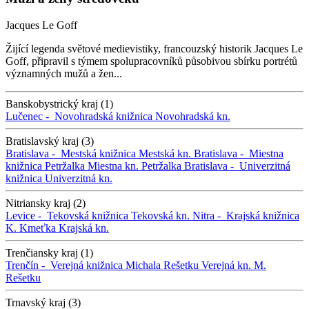
Jacques Le Goff
Žijící legenda světové medievistiky, francouzský historik Jacques Le
Goff, připravil s týmem spolupracovníků působivou sbírku portrétů
významných mužů a žen...
Banskobystrický kraj (1)
Lučenec -
Novohradská knižnica
Novohradská kn.
Bratislavský kraj (3)
Bratislava -
Mestská knižnica
Mestská kn.
Bratislava -
Miestna
knižnica Petržalka
Miestna kn. Petržalka
Bratislava -
Univerzitná
knižnica
Univerzitná kn.
Nitriansky kraj (2)
Levice -
Tekovská knižnica
Tekovská kn.
Nitra -
Krajská knižnica
K. Kmeťka
Krajská kn.
Trenčiansky kraj (1)
Trenčín -
Verejná knižnica Michala Rešetku
Verejná kn. M.
Rešetku
Trnavský kraj (3)