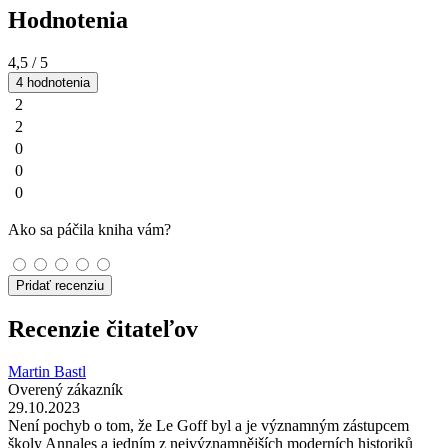
Hodnotenia
4,5
/ 5
4 hodnotenia
2
2
0
0
0
Ako sa páčila kniha vám?
Pridať recenziu
Recenzie čitateľov
Martin Bastl
Overený zákazník
29.10.2023
Není pochyb o tom, že Le Goff byl a je významným zástupcem
školy Annales a jedním z nejvýznamnějších moderních historiků