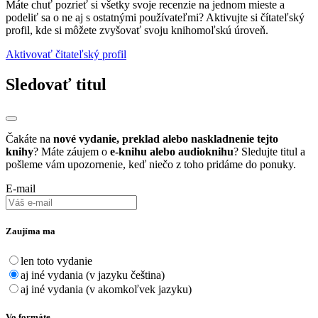
Máte chuť pozrieť si všetky svoje recenzie na jednom mieste a
podeliť sa o ne aj s ostatnými používateľmi? Aktivujte si čítateľský
profil, kde si môžete zvyšovať svoju knihomoľskú úroveň.
Aktivovať čitateľský profil
Sledovať titul
Čakáte na
nové vydanie, preklad alebo naskladnenie tejto
knihy
? Máte záujem o
e-knihu alebo audioknihu
? Sledujte titul a
pošleme vám upozornenie, keď niečo z toho pridáme do ponuky.
E-mail
Zaujíma ma
len toto vydanie
aj iné vydania (v jazyku čeština)
aj iné vydania (v akomkoľvek jazyku)
Vo formáte