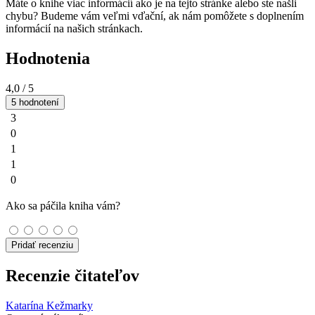
Máte o knihe viac informácií ako je na tejto stránke alebo ste našli
chybu? Budeme vám veľmi vďační, ak nám pomôžete s doplnením
informácií na našich stránkach.
Hodnotenia
4,0
/ 5
5 hodnotení
3
0
1
1
0
Ako sa páčila kniha vám?
Pridať recenziu
Recenzie čitateľov
Katarína Kežmarky