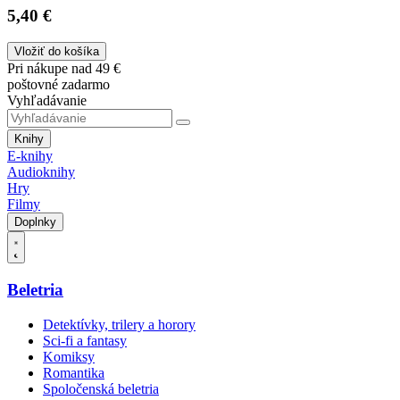
5,40 €
Vložiť do košíka
Pri nákupe nad 49 €
poštovné zadarmo
Vyhľadávanie
Knihy
E-knihy
Audioknihy
Hry
Filmy
Doplnky
Beletria
Detektívky, trilery a horory
Sci-fi a fantasy
Komiksy
Romantika
Spoločenská beletria