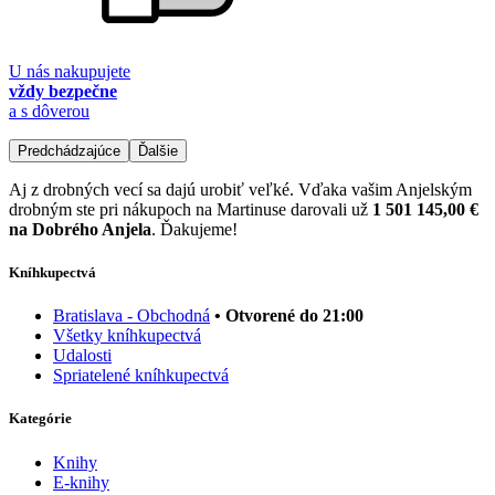
U nás nakupujete
vždy bezpečne
a s dôverou
Predchádzajúce
Ďalšie
Aj z drobných vecí sa dajú urobiť veľké. Vďaka vašim Anjelským
drobným ste pri nákupoch na Martinuse darovali už
1 501 145,00 €
na Dobrého Anjela
. Ďakujeme!
Kníhkupectvá
Bratislava - Obchodná
• Otvorené do 21:00
Všetky kníhkupectvá
Udalosti
Spriatelené kníhkupectvá
Kategórie
Knihy
E-knihy