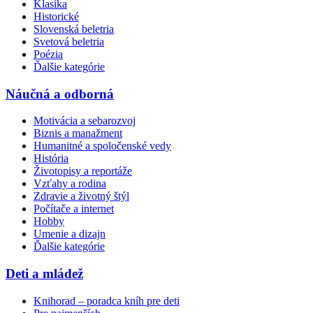
Klasika
Historické
Slovenská beletria
Svetová beletria
Poézia
Ďalšie kategórie
Náučná a odborná
Motivácia a sebarozvoj
Biznis a manažment
Humanitné a spoločenské vedy
História
Životopisy a reportáže
Vzťahy a rodina
Zdravie a životný štýl
Počítače a internet
Hobby
Umenie a dizajn
Ďalšie kategórie
Deti a mládež
Knihorad – poradca kníh pre deti