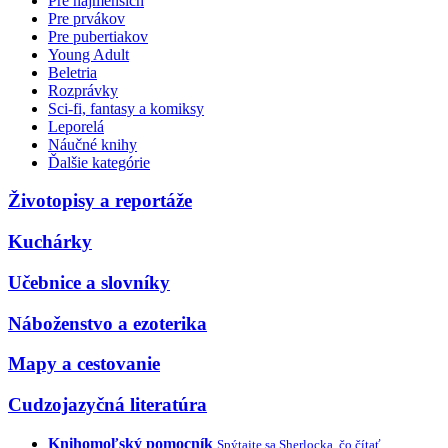
Pre najmenších
Pre prvákov
Pre pubertiakov
Young Adult
Beletria
Rozprávky
Sci-fi, fantasy a komiksy
Leporelá
Náučné knihy
Ďalšie kategórie
Životopisy a reportáže
Kuchárky
Učebnice a slovníky
Náboženstvo a ezoterika
Mapy a cestovanie
Cudzojazyčná literatúra
Knihomoľský pomocník
Spýtajte sa Sherlocka, čo čítať