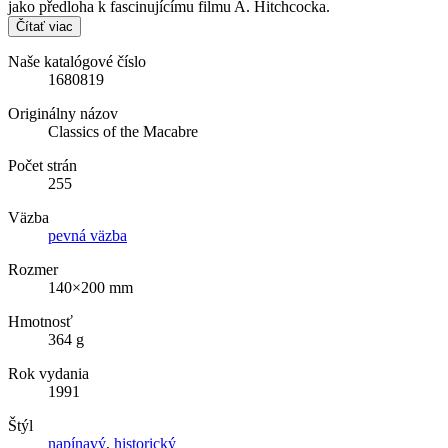
jako předloha k fascinujícímu filmu A. Hitchcocka.
Čítať viac
Naše katalógové číslo
1680819
Originálny názov
Classics of the Macabre
Počet strán
255
Väzba
pevná väzba
Rozmer
140×200 mm
Hmotnosť
364 g
Rok vydania
1991
Štýl
napínavý
,
historický