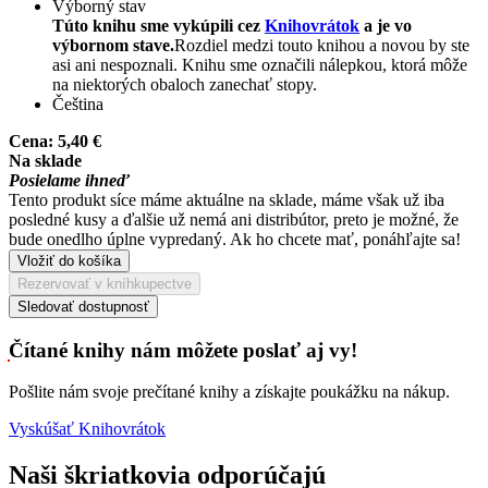
Výborný stav
Túto knihu sme vykúpili cez
Knihovrátok
a je vo
výbornom stave.
Rozdiel medzi touto knihou a novou by ste
asi ani nespoznali. Knihu sme označili nálepkou, ktorá môže
na niektorých obaloch zanechať stopy.
Čeština
Cena:
5,40 €
Na sklade
Posielame ihneď
Tento produkt síce máme aktuálne na sklade, máme však už iba
posledné kusy a ďalšie už nemá ani distribútor, preto je možné, že
bude onedlho úplne vypredaný. Ak ho chcete mať, ponáhľajte sa!
Vložiť do košíka
Rezervovať v kníhkupectve
Sledovať dostupnosť
Čítané knihy nám môžete poslať aj vy!
Pošlite nám svoje prečítané knihy a získajte poukážku na nákup.
Vyskúšať Knihovrátok
Naši škriatkovia odporúčajú