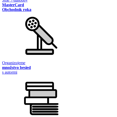
Sme 7-násobný
MasterCard
Obchodník roka
Organizujeme
množstvo besied
s autormi