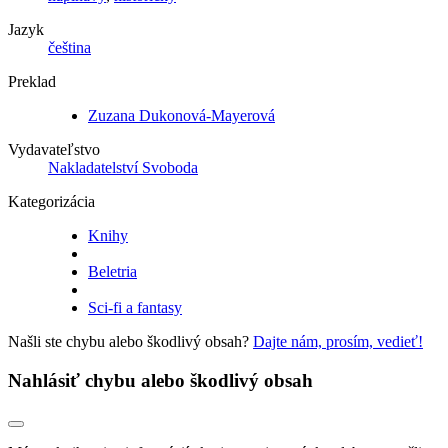
Jazyk
čeština
Preklad
Zuzana Dukonová-Mayerová
Vydavateľstvo
Nakladatelství Svoboda
Kategorizácia
Knihy
Beletria
Sci-fi a fantasy
Našli ste chybu alebo škodlivý obsah?
Dajte nám, prosím, vedieť!
Nahlásiť chybu alebo škodlivý obsah