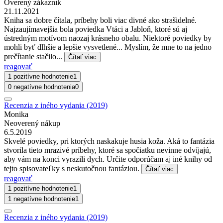
Overený zákazník
21.11.2021
Kniha sa dobre čítala, príbehy boli viac divné ako strašidelné.
Najzaujímavejšia bola poviedka Vtáci a Jabloň, ktoré sú aj
ústredným motívom naozaj krásneho obalu. Niektoré poviedky by
mohli byť dlhšie a lepšie vysvetlené... Myslím, že mne to na jedno
prečítanie stačilo...
Čítať viac
reagovať
1 pozitívne hodnotenie
1
0 negatívne hodnotenia
0
Recenzia z iného vydania (2019)
Monika
Neoverený nákup
6.5.2019
Skvelé poviedky, pri ktorých naskakuje husia koža. Aká to fantázia
stvorila tieto mrazivé príbehy, ktoré sa spočiatku nevinne odvíjajú,
aby vám na konci vyrazili dych. Určite odporúčam aj iné knihy od
tejto spisovateľky s neskutočnou fantáziou.
Čítať viac
reagovať
1 pozitívne hodnotenie
1
1 negatívne hodnotenie
1
Recenzia z iného vydania (2019)