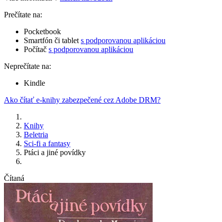
Prečítate na:
Pocketbook
Smartfón či tablet
s podporovanou aplikáciou
Počítač
s podporovanou aplikáciou
Neprečítate na:
Kindle
Ako čítať e-knihy zabezpečené cez Adobe DRM?
Knihy
Beletria
Sci-fi a fantasy
Ptáci a jiné povídky
Čítaná