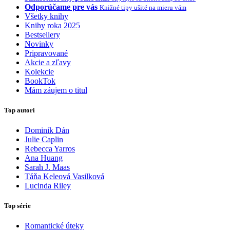
Odporúčame pre vás
Knižné tipy ušité na mieru vám
Všetky knihy
Knihy roka 2025
Bestsellery
Novinky
Pripravované
Akcie a zľavy
Kolekcie
BookTok
Mám záujem o titul
Top autori
Dominik Dán
Julie Caplin
Rebecca Yarros
Ana Huang
Sarah J. Maas
Táňa Keleová Vasilková
Lucinda Riley
Top série
Romantické úteky