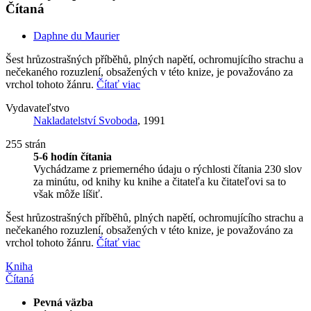
Čítaná
Daphne du Maurier
Šest hrůzostrašných příběhů, plných napětí, ochromujícího strachu a
nečekaného rozuzlení, obsažených v této knize, je považováno za
vrchol tohoto žánru.
Čítať viac
Vydavateľstvo
Nakladatelství Svoboda
, 1991
255 strán
5-6 hodín čítania
Vychádzame z priemerného údaju o rýchlosti čítania 230 slov
za minútu, od knihy ku knihe a čitateľa ku čitateľovi sa to
však môže líšiť.
Šest hrůzostrašných příběhů, plných napětí, ochromujícího strachu a
nečekaného rozuzlení, obsažených v této knize, je považováno za
vrchol tohoto žánru.
Čítať viac
Kniha
Čítaná
Pevná väzba