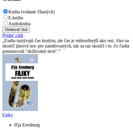
Kniha (vrátane čítaných)
E-kniha
Audiokniha
Sledovať titul
Pridať citát
Ľudia nazývajú čas krutým, ale čas je milosrdnejší ako oni. Ako sa
skončí júnová noc pre zamilovaných, tak sa raz skončí i to, čo ľudia
pomenovali "doživotný trest".
Fajky
Iľja Erenburg