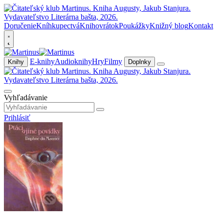
Doručenie
Kníhkupectvá
Knihovrátok
Poukážky
Knižný blog
Kontakt
E-knihy
Audioknihy
Hry
Filmy
Knihy
Doplnky
Vyhľadávanie
Prihlásiť