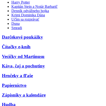
Harry Potter
Kapitán Stein a Notár Barbarič
Denník odvážneho bojka
Krimi Dominika Dána
Učím sa rozprávať
Duna
Smradi
Darčekové poukážky
Čítačky e-kníh
Vecičky od Martinusu
Káva, čaj a pochutiny
Hrnčeky a fľaše
Papiernictvo
Zápisníky a kalendáre
Hudba