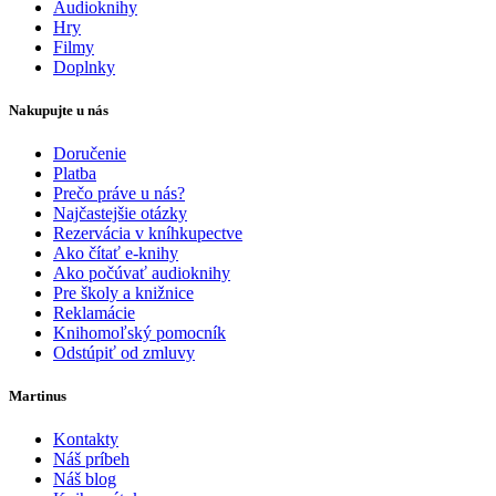
Audioknihy
Hry
Filmy
Doplnky
Nakupujte u nás
Doručenie
Platba
Prečo práve u nás?
Najčastejšie otázky
Rezervácia v kníhkupectve
Ako čítať e-knihy
Ako počúvať audioknihy
Pre školy a knižnice
Reklamácie
Knihomoľský pomocník
Odstúpiť od zmluvy
Martinus
Kontakty
Náš príbeh
Náš blog