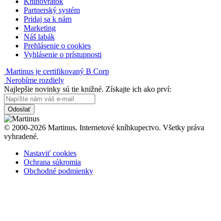
Knihovrátok
Partnerský systém
Pridaj sa k nám
Marketing
Náš labák
Prehlásenie o cookies
Vyhlásenie o prístupnosti
Martinus je certifikovaný B Corp
Nerobíme rozdiely
Najlepšie novinky sú tie knižné. Získajte ich ako prví:
Odoslať
© 2000-2026 Martinus. Internetové kníhkupectvo. Všetky práva
vyhradené.
Nastaviť cookies
Ochrana súkromia
Obchodné podmienky