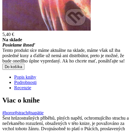
5,40 €
Na sklade
Posielame ihneď
Tento produkt síce máme aktuálne na sklade, máme však už iba
posledné kusy a ďalšie už nemá ani distribútor, preto je možné, že
bude onedlho úplne vypredaný. Ak ho chcete mať, ponáhľajte sa!
Do košíka
Popis knihy
Podrobnosti
Recenzie
Viac o knihe
#horor
#strach
#napätie
Šest hrůzostrašných příběhů, plných napětí, ochromujícího strachu a
nečekaného rozuzlení, obsažených v této knize, je považováno za
vrchol tohoto žánru. Dvojnásobně to platí o Ptácích, proslavených