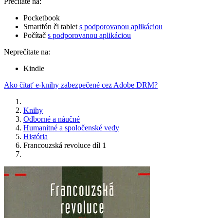
Prečítate na:
Pocketbook
Smartfón či tablet
s podporovanou aplikáciou
Počítač
s podporovanou aplikáciou
Neprečítate na:
Kindle
Ako čítať e-knihy zabezpečené cez Adobe DRM?
Knihy
Odborné a náučné
Humanitné a spoločenské vedy
História
Francouzská revoluce díl 1