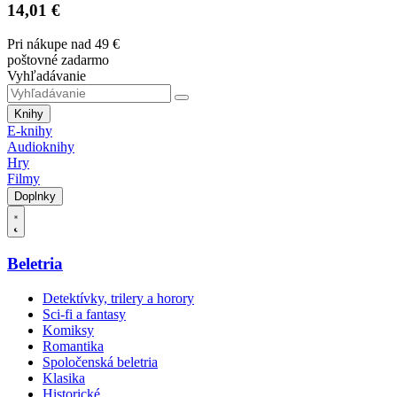
14,01 €
Pri nákupe nad 49 €
poštovné zadarmo
Vyhľadávanie
Knihy
E-knihy
Audioknihy
Hry
Filmy
Doplnky
Beletria
Detektívky, trilery a horory
Sci-fi a fantasy
Komiksy
Romantika
Spoločenská beletria
Klasika
Historické