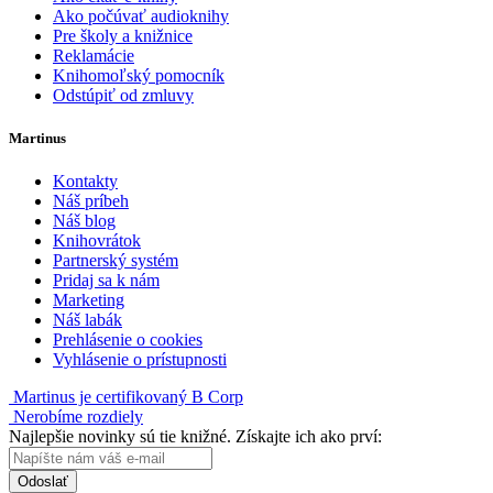
Ako počúvať audioknihy
Pre školy a knižnice
Reklamácie
Knihomoľský pomocník
Odstúpiť od zmluvy
Martinus
Kontakty
Náš príbeh
Náš blog
Knihovrátok
Partnerský systém
Pridaj sa k nám
Marketing
Náš labák
Prehlásenie o cookies
Vyhlásenie o prístupnosti
Martinus je certifikovaný B Corp
Nerobíme rozdiely
Najlepšie novinky sú tie knižné. Získajte ich ako prví:
Odoslať