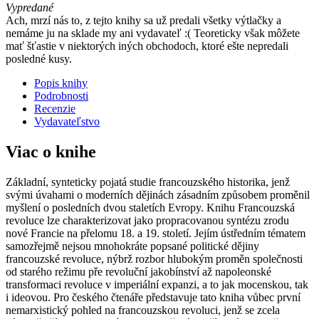
Vypredané
Ach, mrzí nás to, z tejto knihy sa už predali všetky výtlačky a
nemáme ju na sklade my ani vydavateľ :( Teoreticky však môžete
mať šťastie v niektorých iných obchodoch, ktoré ešte nepredali
posledné kusy.
Popis knihy
Podrobnosti
Recenzie
Vydavateľstvo
Viac o knihe
Základní, synteticky pojatá studie francouzského historika, jenž
svými úvahami o moderních dějinách zásadním způsobem proměnil
myšlení o posledních dvou staletích Evropy. Knihu Francouzská
revoluce lze charakterizovat jako propracovanou syntézu zrodu
nové Francie na přelomu 18. a 19. století. Jejím ústředním tématem
samozřejmě nejsou mnohokráte popsané politické dějiny
francouzské revoluce, nýbrž rozbor hlubokým proměn společnosti
od starého režimu pře revoluční jakobínství až napoleonské
transformaci revoluce v imperiální expanzi, a to jak mocenskou, tak
i ideovou. Pro českého čtenáře představuje tato kniha vůbec první
nemarxistický pohled na francouzskou revoluci, jenž se zcela