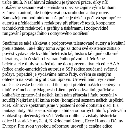
tisíce titulů. Naší hlavní zásadou je týmová práce, díky níž
dokážeme seznamovat čtenářskou obec se zajímavými knihami
známých autorů, ale i objevovat pozoruhodné autory nové.
Samozřejmou podmínkou naší práce je úzká a pečlivá spolupráce
autorů a překladatelů s redaktory při přípravě textů, kooperace
technických redaktorů s grafiky a tiskárnami i zodpovědné
fungování propagačního i odbytového oddělení.
Snažíme se také získávat a podporovat talentované autory a kvalitní
překladatele. Také díky tomu Argo za dobu své existence získalo
pověst vydavatele kvalitní beletristické, historické i jiné odborné
literatury, a to českého i zahraničního původu. Přeložené
beletristické tituly soustřeďujeme do reprezentativních edic AAA
(edice anglo-amerických autorů) a SSP (edice současné světové
prózy), případně je vydáváme mimo řady, ovšem se stejným
ohledem na kvalitní grafickou úpravu. Úroveň námi vydávané
současné české beletrie snad ilustruje i přehled našich oceněných
titulů v rámci ceny Magnesia Litera, péče o kvalitní grafické a
knihařské zpracování našich knih nám přinesla i řadu ocenění v
soutěži Nejkrásnější kniha roku (kompletní seznam našich úspěchů
zde). Žánrové spektrum jsme v poslední době obohatili o sci-fi a
fantasy tituly. Stále se rozšiřuje nabídka odborných titulů, především
z oblasti společenských věd. Velkou oblibu si získaly historické
edice Historické myšlení, Každodenní život , Ecce Homo a Dějiny
Evropy. Pro svou vysokou odbornou úroveň je ceněna edice