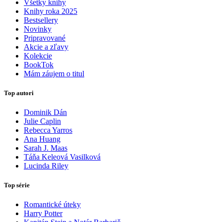
Všetky knihy
Knihy roka 2025
Bestsellery
Novinky
Pripravované
Akcie a zľavy
Kolekcie
BookTok
Mám záujem o titul
Top autori
Dominik Dán
Julie Caplin
Rebecca Yarros
Ana Huang
Sarah J. Maas
Táňa Keleová Vasilková
Lucinda Riley
Top série
Romantické úteky
Harry Potter