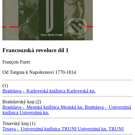
Francouzská revoluce díl 1
François Furet
Od Turgota k Napoleonovi 1770-1814
(1)
Bratislava -
Karloveská knižnica
Karloveská kn.
Bratislavský kraj (2)
Bratislava -
Mestská knižnica
Mestská kn.
Bratislava -
Univerzitná
knižnica
Univerzitná kn.
Trnavský kraj (1)
Trnava -
Univerzitná knižnica TRUNI
Univerzitná kn. TRUNI