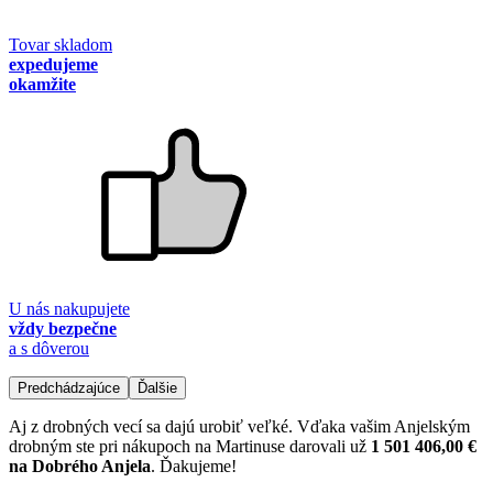
Tovar skladom
expedujeme
okamžite
U nás nakupujete
vždy bezpečne
a s dôverou
Predchádzajúce
Ďalšie
Aj z drobných vecí sa dajú urobiť veľké. Vďaka vašim Anjelským
drobným ste pri nákupoch na Martinuse darovali už
1 501 406,00 €
na Dobrého Anjela
. Ďakujeme!