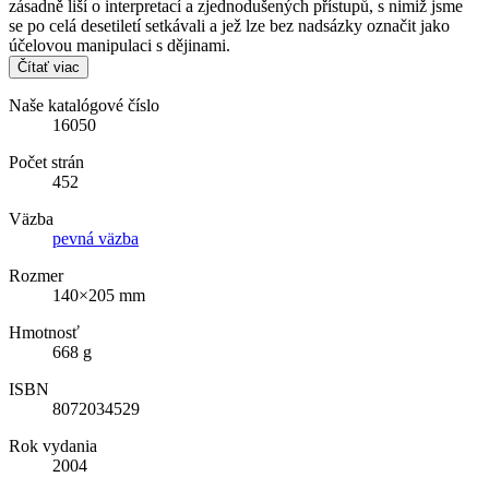
zásadně liší o interpretací a zjednodušených přístupů, s nimiž jsme
se po celá desetiletí setkávali a jež lze bez nadsázky označit jako
účelovou manipulaci s dějinami.
Čítať viac
Naše katalógové číslo
16050
Počet strán
452
Väzba
pevná väzba
Rozmer
140×205 mm
Hmotnosť
668 g
ISBN
8072034529
Rok vydania
2004