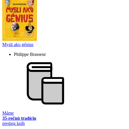
Mysli ako génius
Philippe Brasseur
Máme
35-ročnú tradíciu
predaja kníh