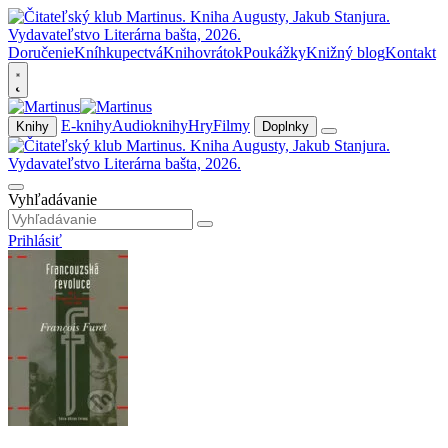
Doručenie
Kníhkupectvá
Knihovrátok
Poukážky
Knižný blog
Kontakt
E-knihy
Audioknihy
Hry
Filmy
Knihy
Doplnky
Vyhľadávanie
Prihlásiť