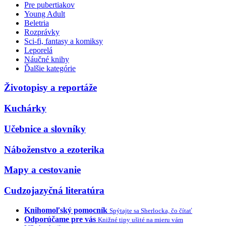
Pre pubertiakov
Young Adult
Beletria
Rozprávky
Sci-fi, fantasy a komiksy
Leporelá
Náučné knihy
Ďalšie kategórie
Životopisy a reportáže
Kuchárky
Učebnice a slovníky
Náboženstvo a ezoterika
Mapy a cestovanie
Cudzojazyčná literatúra
Knihomoľský pomocník
Spýtajte sa Sherlocka, čo čítať
Odporúčame pre vás
Knižné tipy ušité na mieru vám