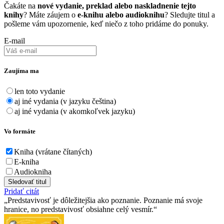
Čakáte na
nové vydanie, preklad alebo naskladnenie tejto
knihy
? Máte záujem o
e-knihu alebo audioknihu
? Sledujte titul a
pošleme vám upozornenie, keď niečo z toho pridáme do ponuky.
E-mail
Zaujíma ma
len toto vydanie
aj iné vydania (v jazyku čeština)
aj iné vydania (v akomkoľvek jazyku)
Vo formáte
Kniha (vrátane čítaných)
E-kniha
Audiokniha
Sledovať titul
Pridať citát
Predstavivosť je dôležitejšia ako poznanie. Poznanie má svoje
hranice, no predstavivosť obsiahne celý vesmír.