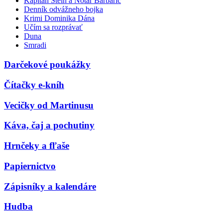
Kapitán Stein a Notár Barbarič
Denník odvážneho bojka
Krimi Dominika Dána
Učím sa rozprávať
Duna
Smradi
Darčekové poukážky
Čítačky e-kníh
Vecičky od Martinusu
Káva, čaj a pochutiny
Hrnčeky a fľaše
Papiernictvo
Zápisníky a kalendáre
Hudba