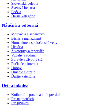
Slovenská beletria
Svetová beletria
Poézia
Ďalšie kategórie
Náučná a odborná
Motivácia a sebarozvoj
Biznis a manažment
Humanitné a spoločenské vedy
História
Životopisy a reportáže
Vzťahy a rodina
Zdravie a životný štýl
Počítače a internet
Hobby
Umenie a dizajn
Ďalšie kategórie
Deti a mládež
Knihorad – poradca kníh pre deti
Pre najmenších
Pre prvákov