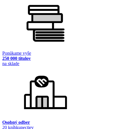
Ponúkame vyše
250 000 titulov
na sklade
Osobný odber
20 kníhkupectiev