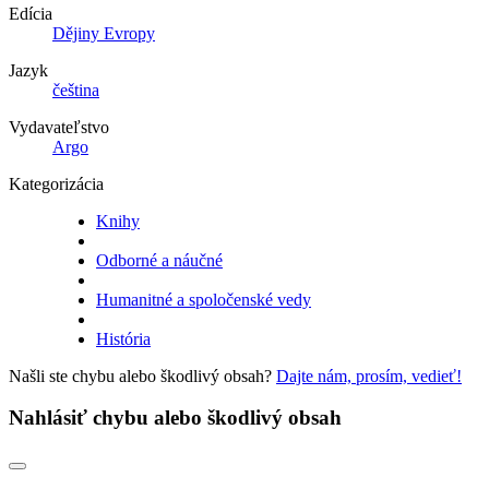
Edícia
Dějiny Evropy
Jazyk
čeština
Vydavateľstvo
Argo
Kategorizácia
Knihy
Odborné a náučné
Humanitné a spoločenské vedy
História
Našli ste chybu alebo škodlivý obsah?
Dajte nám, prosím, vedieť!
Nahlásiť chybu alebo škodlivý obsah