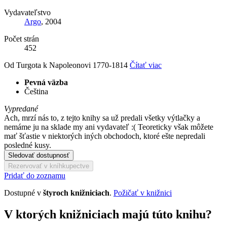
Vydavateľstvo
Argo
, 2004
Počet strán
452
Od Turgota k Napoleonovi 1770-1814
Čítať viac
Pevná väzba
Čeština
Vypredané
Ach, mrzí nás to, z tejto knihy sa už predali všetky výtlačky a
nemáme ju na sklade my ani vydavateľ :( Teoreticky však môžete
mať šťastie v niektorých iných obchodoch, ktoré ešte nepredali
posledné kusy.
Sledovať dostupnosť
Rezervovať v kníhkupectve
Pridať do zoznamu
Dostupné v
štyroch knižniciach
.
Požičať v knižnici
V ktorých knižniciach majú túto knihu?