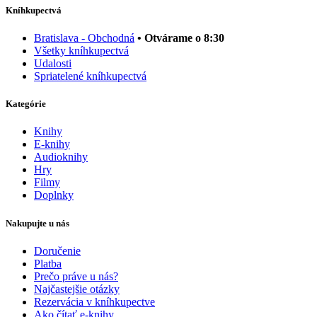
Kníhkupectvá
Bratislava - Obchodná
• Otvárame o 8:30
Všetky kníhkupectvá
Udalosti
Spriatelené kníhkupectvá
Kategórie
Knihy
E-knihy
Audioknihy
Hry
Filmy
Doplnky
Nakupujte u nás
Doručenie
Platba
Prečo práve u nás?
Najčastejšie otázky
Rezervácia v kníhkupectve
Ako čítať e-knihy