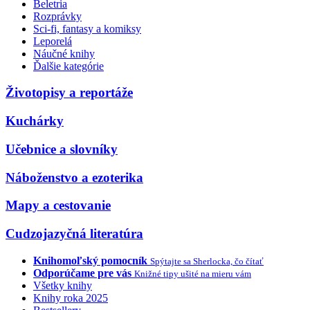
Beletria
Rozprávky
Sci-fi, fantasy a komiksy
Leporelá
Náučné knihy
Ďalšie kategórie
Životopisy a reportáže
Kuchárky
Učebnice a slovníky
Náboženstvo a ezoterika
Mapy a cestovanie
Cudzojazyčná literatúra
Knihomoľský pomocník
Spýtajte sa Sherlocka, čo čítať
Odporúčame pre vás
Knižné tipy ušité na mieru vám
Všetky knihy
Knihy roka 2025