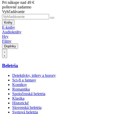
Pri nákupe nad 49 €
poštovné zadarmo
Vyhľadávanie
Knihy
E-knihy
Audioknihy
Hry
Filmy
Doplnky
Beletria
Detektívky, trilery a horory
Sci-fi a fantasy
Komiksy
Romantika
Spoločenská beletria
Klasika
Historické
Slovenská beletria
Svetová beletria