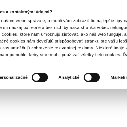
es a kontaktnými údajmi?
našom webe správate, a mohli vám zobraziť tie najlepšie tipy n
é sú naozaj potrebné a bez nich by naša stránka vôbec nefung
 cookies, ktoré nám umožňujú zisťovať, ako náš web funguje, a 
ačné cookies nám dovoľujú prispôsobovať stránku pre vašu lepši
zas umožňujú zobrazenie relevantnej reklamy. Niektoré údaje z
y nám pomohlo, keby sme mohli používať všetky tieto cookies. 
ersonalizačné
Analytické
Marketi