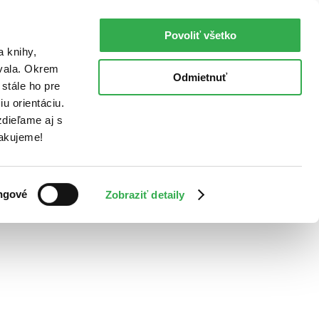
Povoliť všetko
a knihy,
ovala. Okrem
Odmietnuť
stále ho pre
u orientáciu.
dieľame aj s
Ďakujeme!
ngové
Zobraziť detaily