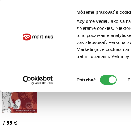
Doručenie
Kníhkupectvá
Knihovrátok
Poukážky
Knižný blog
Kontakt
Môžeme pracovať s cooki
Aby sme vedeli, ako sa na 
zbierame cookies. Niektor
E-knihy
Audioknihy
Hry
Filmy
Knihy
Doplnky
toho používame analytické
vás zlepšovať. Personaliz
Vyhľadávanie
Marketingové cookies nám 
tretími stranami. Veľmi b
Prihlásiť
Výber
Potrebné
P
súhlasu
7,99 €