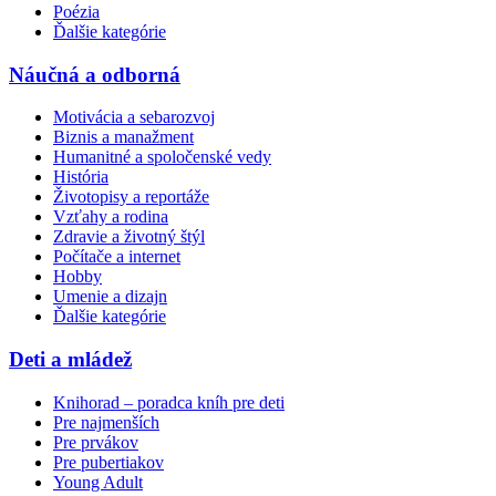
Poézia
Ďalšie kategórie
Náučná a odborná
Motivácia a sebarozvoj
Biznis a manažment
Humanitné a spoločenské vedy
História
Životopisy a reportáže
Vzťahy a rodina
Zdravie a životný štýl
Počítače a internet
Hobby
Umenie a dizajn
Ďalšie kategórie
Deti a mládež
Knihorad – poradca kníh pre deti
Pre najmenších
Pre prvákov
Pre pubertiakov
Young Adult