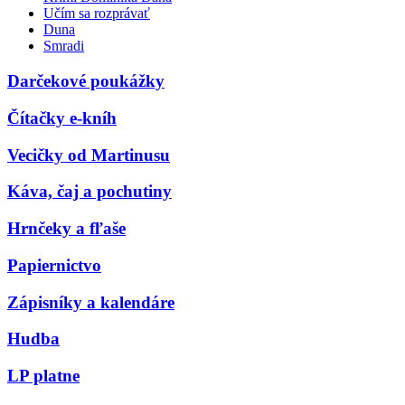
Učím sa rozprávať
Duna
Smradi
Darčekové poukážky
Čítačky e-kníh
Vecičky od Martinusu
Káva, čaj a pochutiny
Hrnčeky a fľaše
Papiernictvo
Zápisníky a kalendáre
Hudba
LP platne