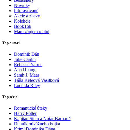
Bestsellery
Novinky
Pripravované
Akcie a zľavy
Kolekcie
BookTok
Mám záujem o titul
Top autori
Dominik Dán
Julie Caplin
Rebecca Yarros
Ana Huang
Sarah J. Maas
Táňa Keleová Vasilková
Lucinda Riley
Top série
Romantické úteky
Harry Potter
Kapitán Stein a Notár Barbarič
Denník odvážneho bojka
Krimi Dominika Dána