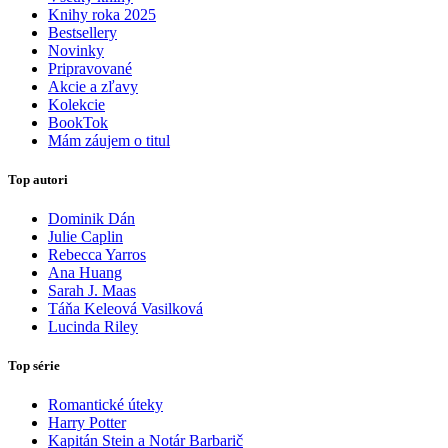
Knihy roka 2025
Bestsellery
Novinky
Pripravované
Akcie a zľavy
Kolekcie
BookTok
Mám záujem o titul
Top autori
Dominik Dán
Julie Caplin
Rebecca Yarros
Ana Huang
Sarah J. Maas
Táňa Keleová Vasilková
Lucinda Riley
Top série
Romantické úteky
Harry Potter
Kapitán Stein a Notár Barbarič