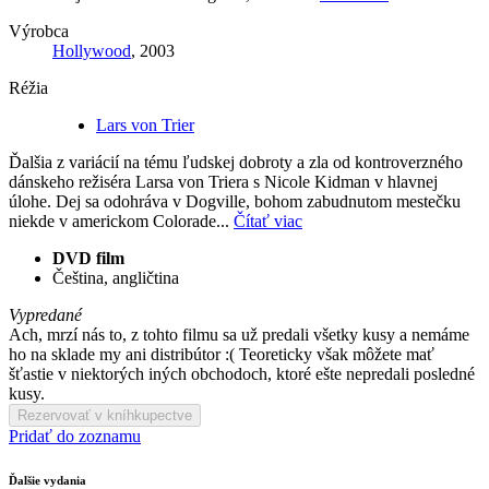
Výrobca
Hollywood
, 2003
Réžia
Lars von Trier
Ďalšia z variácií na tému ľudskej dobroty a zla od kontroverzného
dánskeho režiséra Larsa von Triera s Nicole Kidman v hlavnej
úlohe. Dej sa odohráva v Dogville, bohom zabudnutom mestečku
niekde v americkom Colorade...
Čítať viac
DVD film
Čeština, angličtina
Vypredané
Ach, mrzí nás to, z tohto filmu sa už predali všetky kusy a nemáme
ho na sklade my ani distribútor :( Teoreticky však môžete mať
šťastie v niektorých iných obchodoch, ktoré ešte nepredali posledné
kusy.
Rezervovať v kníhkupectve
Pridať do zoznamu
Ďalšie vydania