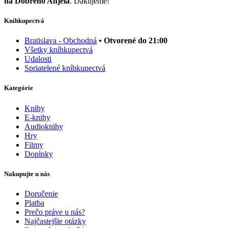
na Dobrého Anjela
. Ďakujeme!
Kníhkupectvá
Bratislava - Obchodná
• Otvorené do 21:00
Všetky kníhkupectvá
Udalosti
Spriatelené kníhkupectvá
Kategórie
Knihy
E-knihy
Audioknihy
Hry
Filmy
Doplnky
Nakupujte u nás
Doručenie
Platba
Prečo práve u nás?
Najčastejšie otázky