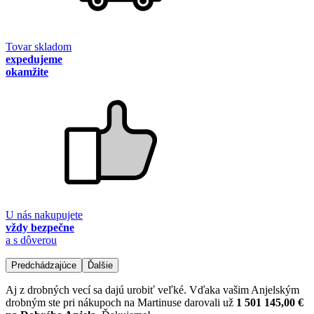
Tovar skladom
expedujeme
okamžite
U nás nakupujete
vždy bezpečne
a s dôverou
Predchádzajúce
Ďalšie
Aj z drobných vecí sa dajú urobiť veľké. Vďaka vašim Anjelským
drobným ste pri nákupoch na Martinuse darovali už
1 501 145,00 €