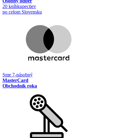
Osobný odber
20 kníhkupectiev
po celom Slovensku
Sme 7-násobný
MasterCard
Obchodník roka