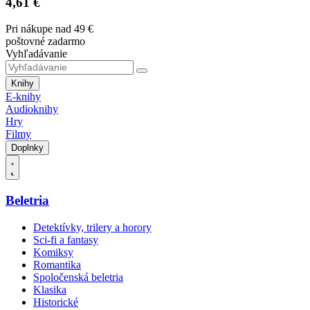
4,61 €
Pri nákupe nad 49 €
poštovné zadarmo
Vyhľadávanie
Knihy
E-knihy
Audioknihy
Hry
Filmy
Doplnky
Beletria
Detektívky, trilery a horory
Sci-fi a fantasy
Komiksy
Romantika
Spoločenská beletria
Klasika
Historické