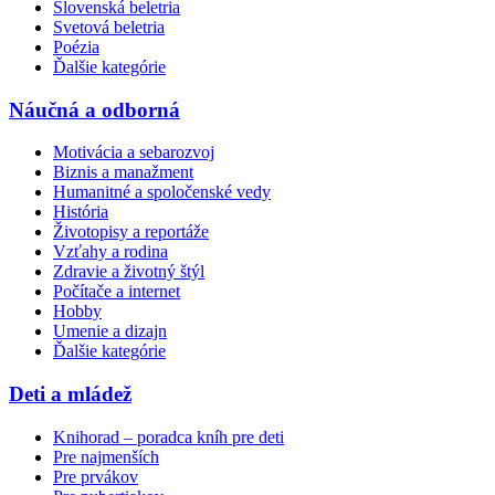
Slovenská beletria
Svetová beletria
Poézia
Ďalšie kategórie
Náučná a odborná
Motivácia a sebarozvoj
Biznis a manažment
Humanitné a spoločenské vedy
História
Životopisy a reportáže
Vzťahy a rodina
Zdravie a životný štýl
Počítače a internet
Hobby
Umenie a dizajn
Ďalšie kategórie
Deti a mládež
Knihorad – poradca kníh pre deti
Pre najmenších
Pre prvákov