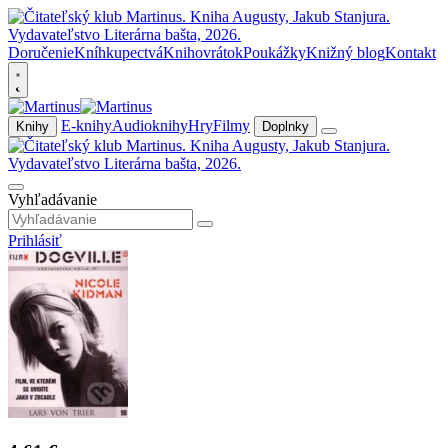
Doručenie
Kníhkupectvá
Knihovrátok
Poukážky
Knižný blog
Kontakt
E-knihy
Audioknihy
Hry
Filmy
Knihy
Doplnky
Vyhľadávanie
Prihlásiť