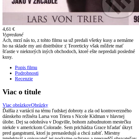
4,61 €
Vypredané
Ach, mrzí nás to, z tohto filmu sa už predali všetky kusy a nemáme
ho na sklade my ani distribútor :( Teoreticky však môžete mať
šťastie v niektorých iných obchodoch, ktoré ešte nepredali posledné
kusy.
Popis filmu
Podrobnosti
Recenzie
Viac o titule
Viac obrázkov
Obrázky
Ďalšia z variácií na tému ľudskej dobroty a zla od kontroverzného
dánskeho režiséra Larsa von Triera s Nicole Kidman v hlavnej
úlohe. Dej sa odohráva v Dogville, bohom zabudnutom mestečku
niekde v americkom Colorade. Sem prichádza Grace hľadať úkryt
pred gangstrami, ktorí ju prenasledujú a chcú zabiť. Miestny
intelektuál a spisovateľ jej poskytne ochranu a presvedčí obyvateľov