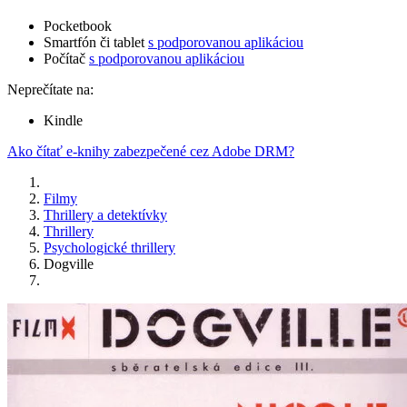
Pocketbook
Smartfón či tablet
s podporovanou aplikáciou
Počítač
s podporovanou aplikáciou
Neprečítate na:
Kindle
Ako čítať e-knihy zabezpečené cez Adobe DRM?
Filmy
Thrillery a detektívky
Thrillery
Psychologické thrillery
Dogville