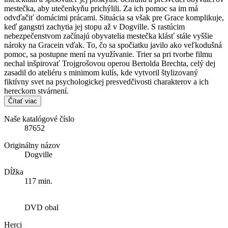
mestečka, aby utečenkyňu prichýlili. Za ich pomoc sa im má
odvďačiť domácimi prácami. Situácia sa však pre Grace komplikuje,
keď gangstri zachytia jej stopu až v Dogville. S rastúcim
nebezpečenstvom začínajú obyvatelia mestečka klásť stále vyššie
nároky na Gracein vďak. To, čo sa spočiatku javilo ako veľkodušná
pomoc, sa postupne mení na využívanie. Trier sa pri tvorbe filmu
nechal inšpirovať Trojgrošovou operou Bertolda Brechta, celý dej
zasadil do ateliéru s minimom kulís, kde vytvoril štylizovaný
fiktívny svet na psychologickej presvedčivosti charakterov a ich
hereckom stvárnení.
Čítať viac
Naše katalógové číslo
87652
Originálny názov
Dogville
Dĺžka
117 min.
DVD obal
Herci