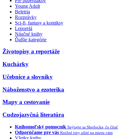
Pre pubertiakov
Young Adult
Beletria
Rozprávky
Sci-fi, fantasy a komiksy
Leporelá
Náučné knihy
Ďalšie kategórie
Životopisy a reportáže
Kuchárky
Učebnice a slovníky
Náboženstvo a ezoterika
Mapy a cestovanie
Cudzojazyčná literatúra
Knihomoľský pomocník
Spýtajte sa Sherlocka, čo čítať
Odporúčame pre vás
Knižné tipy ušité na mieru vám
Všetky knihy