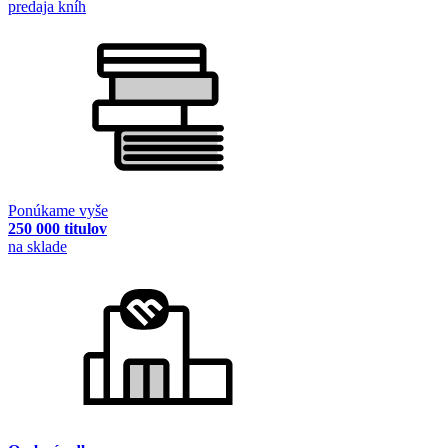
predaja kníh
Ponúkame vyše
250 000 titulov
na sklade