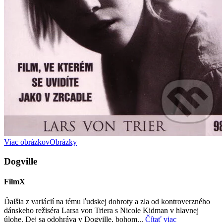
Viac obrázkov
Obrázky
Dogville
FilmX
Ďalšia z variácií na tému ľudskej dobroty a zla od kontroverzného
dánskeho režiséra Larsa von Triera s Nicole Kidman v hlavnej
úlohe. Dej sa odohráva v Dogville, bohom...
Čítať viac