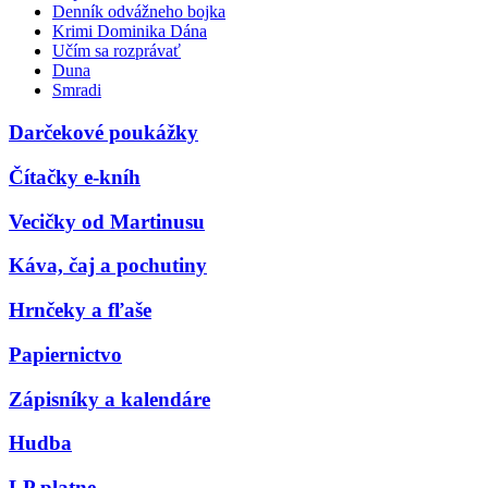
Denník odvážneho bojka
Krimi Dominika Dána
Učím sa rozprávať
Duna
Smradi
Darčekové poukážky
Čítačky e-kníh
Vecičky od Martinusu
Káva, čaj a pochutiny
Hrnčeky a fľaše
Papiernictvo
Zápisníky a kalendáre
Hudba
LP platne