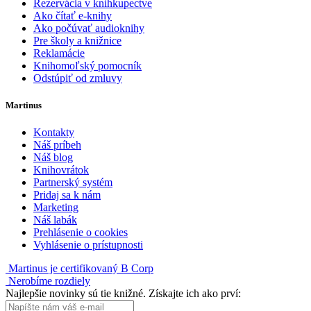
Rezervácia v kníhkupectve
Ako čítať e-knihy
Ako počúvať audioknihy
Pre školy a knižnice
Reklamácie
Knihomoľský pomocník
Odstúpiť od zmluvy
Martinus
Kontakty
Náš príbeh
Náš blog
Knihovrátok
Partnerský systém
Pridaj sa k nám
Marketing
Náš labák
Prehlásenie o cookies
Vyhlásenie o prístupnosti
Martinus je certifikovaný B Corp
Nerobíme rozdiely
Najlepšie novinky sú tie knižné. Získajte ich ako prví: