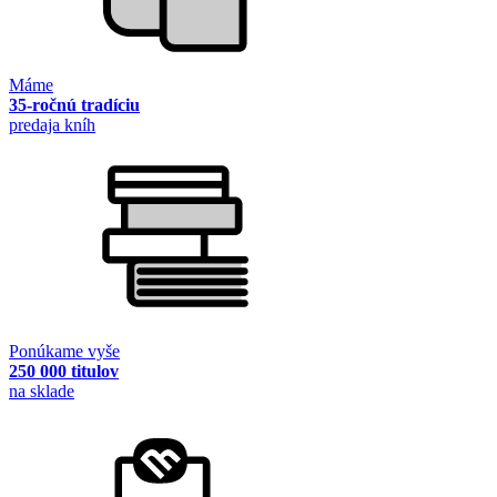
Máme
35-ročnú tradíciu
predaja kníh
Ponúkame vyše
250 000 titulov
na sklade