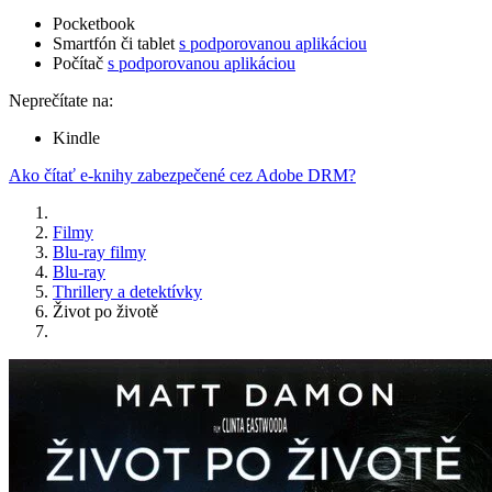
Pocketbook
Smartfón či tablet
s podporovanou aplikáciou
Počítač
s podporovanou aplikáciou
Neprečítate na:
Kindle
Ako čítať e-knihy zabezpečené cez Adobe DRM?
Filmy
Blu-ray filmy
Blu-ray
Thrillery a detektívky
Život po životě