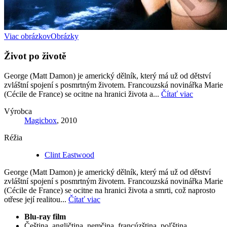
Viac obrázkov
Obrázky
Život po životě
George (Matt Damon) je americký dělník, který má už od dětství
zvláštní spojení s posmrtným životem. Francouzská novinářka Marie
(Cécile de France) se ocitne na hranici života a...
Čítať viac
Výrobca
Magicbox
, 2010
Réžia
Clint Eastwood
George (Matt Damon) je americký dělník, který má už od dětství
zvláštní spojení s posmrtným životem. Francouzská novinářka Marie
(Cécile de France) se ocitne na hranici života a smrti, což naprosto
otřese její realitou...
Čítať viac
Blu-ray film
Čeština, angličtina, nemčina, francúzština, poľština