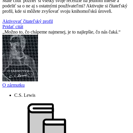
Máte chuť pozrieť si všetky svoje recenzie na jednom mieste a
podeliť sa o ne aj s ostatnými používateľmi? Aktivujte si čítateľský
profil, kde si môžete zvyšovať svoju knihomoľskú úroveň.
Aktivovať čitateľský profil
Pridať citát
Možno to, čo chápeme najmenej, je to najlepšie, čo nás čaká.
O zármutku
C.S. Lewis