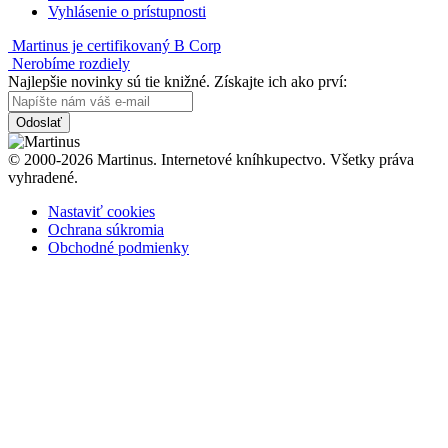
Vyhlásenie o prístupnosti
Martinus je certifikovaný B Corp
Nerobíme rozdiely
Najlepšie novinky sú tie knižné. Získajte ich ako prví:
Odoslať
© 2000-2026 Martinus. Internetové kníhkupectvo. Všetky práva
vyhradené.
Nastaviť cookies
Ochrana súkromia
Obchodné podmienky