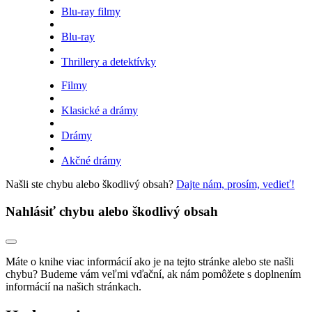
Blu-ray filmy
Blu-ray
Thrillery a detektívky
Filmy
Klasické a drámy
Drámy
Akčné drámy
Našli ste chybu alebo škodlivý obsah?
Dajte nám, prosím, vedieť!
Nahlásiť chybu alebo škodlivý obsah
Máte o knihe viac informácií ako je na tejto stránke alebo ste našli
chybu? Budeme vám veľmi vďační, ak nám pomôžete s doplnením
informácií na našich stránkach.