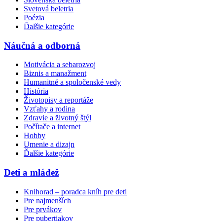
Svetová beletria
Poézia
Ďalšie kategórie
Náučná a odborná
Motivácia a sebarozvoj
Biznis a manažment
Humanitné a spoločenské vedy
História
Životopisy a reportáže
Vzťahy a rodina
Zdravie a životný štýl
Počítače a internet
Hobby
Umenie a dizajn
Ďalšie kategórie
Deti a mládež
Knihorad – poradca kníh pre deti
Pre najmenších
Pre prvákov
Pre pubertiakov