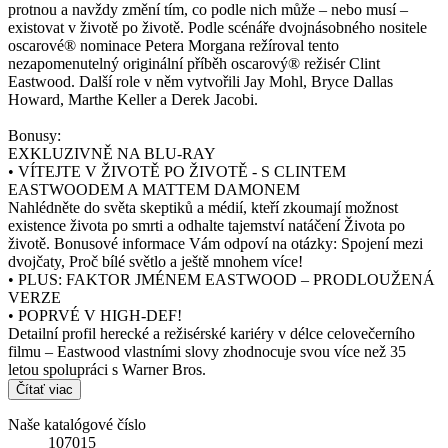
protnou a navždy změní tím, co podle nich může – nebo musí –
existovat v životě po životě. Podle scénáře dvojnásobného nositele
oscarové® nominace Petera Morgana režíroval tento
nezapomenutelný originální příběh oscarový® režisér Clint
Eastwood. Další role v něm vytvořili Jay Mohl, Bryce Dallas
Howard, Marthe Keller a Derek Jacobi.
Bonusy:
EXKLUZIVNĚ NA BLU-RAY
• VÍTEJTE V ŽIVOTĚ PO ŽIVOTĚ - S CLINTEM
EASTWOODEM A MATTEM DAMONEM
Nahlédněte do světa skeptiků a médií, kteří zkoumají možnost
existence života po smrti a odhalte tajemství natáčení Života po
životě. Bonusové informace Vám odpoví na otázky: Spojení mezi
dvojčaty, Proč bílé světlo a ještě mnohem více!
• PLUS: FAKTOR JMÉNEM EASTWOOD – PRODLOUŽENÁ
VERZE
• POPRVÉ V HIGH-DEF!
Detailní profil herecké a režisérské kariéry v délce celovečerního
filmu – Eastwood vlastními slovy zhodnocuje svou více než 35
letou spolupráci s Warner Bros.
Čítať viac
Naše katalógové číslo
107015