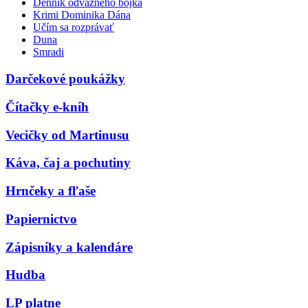
Denník odvážneho bojka
Krimi Dominika Dána
Učím sa rozprávať
Duna
Smradi
Darčekové poukážky
Čítačky e-kníh
Vecičky od Martinusu
Káva, čaj a pochutiny
Hrnčeky a fľaše
Papiernictvo
Zápisníky a kalendáre
Hudba
LP platne