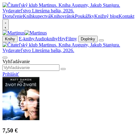
Doručenie
Kníhkupectvá
Knihovrátok
Poukážky
Knižný blog
Kontakt
E-knihy
Audioknihy
Hry
Filmy
Knihy
Doplnky
Vyhľadávanie
Prihlásiť
7,50 €