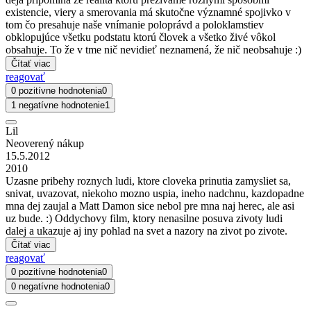
existencie, viery a smerovania má skutočne významné spojivko v
tom čo presahuje naše vnímanie poloprávd a poloklamstiev
obklopujúce všetku podstatu ktorú človek a všetko živé vôkol
obsahuje. To že v tme nič nevidieť neznamená, že nič neobsahuje :)
Čítať viac
reagovať
0 pozitívne hodnotenia
0
1 negatívne hodnotenie
1
Lil
Neoverený nákup
15.5.2012
2010
Uzasne pribehy roznych ludi, ktore cloveka prinutia zamysliet sa,
snivat, uvazovat, niekoho mozno uspia, ineho nadchnu, kazdopadne
mna dej zaujal a Matt Damon sice nebol pre mna naj herec, ale asi
uz bude. :) Oddychovy film, ktory nenasilne posuva zivoty ludi
dalej a ukazuje aj iny pohlad na svet a nazory na zivot po zivote.
Čítať viac
reagovať
0 pozitívne hodnotenia
0
0 negatívne hodnotenia
0