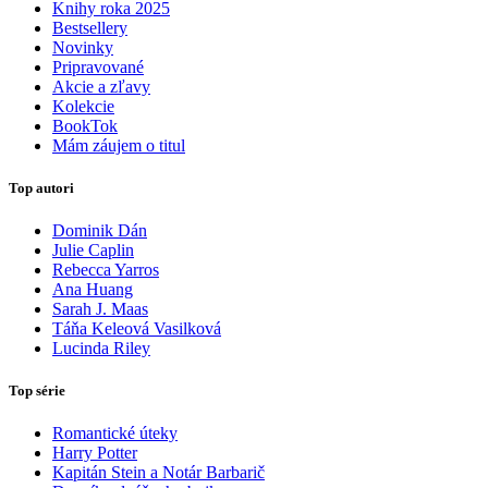
Knihy roka 2025
Bestsellery
Novinky
Pripravované
Akcie a zľavy
Kolekcie
BookTok
Mám záujem o titul
Top autori
Dominik Dán
Julie Caplin
Rebecca Yarros
Ana Huang
Sarah J. Maas
Táňa Keleová Vasilková
Lucinda Riley
Top série
Romantické úteky
Harry Potter
Kapitán Stein a Notár Barbarič