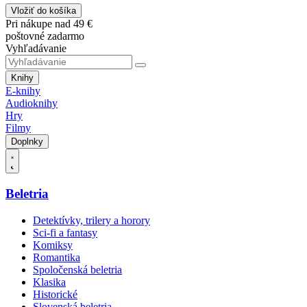
Vložiť do košíka
Pri nákupe nad 49 €
poštovné zadarmo
Vyhľadávanie
Knihy
E-knihy
Audioknihy
Hry
Filmy
Doplnky
Beletria
Detektívky, trilery a horory
Sci-fi a fantasy
Komiksy
Romantika
Spoločenská beletria
Klasika
Historické
Slovenská beletria