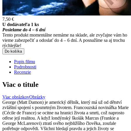
7,50 €
U dodávateľa 1 ks
Posielame do 4 – 6 dní
Tento produkt momentálne nemáme na sklade, ale zvyčajne vám ho
vieme zabezpečiť a odoslať do 4 – 6 dní. A posnažíme sa aj trochu
rýchlejšie!
Do košíka
Popis filmu
Podrobnosti
Recenzie
Viac o titule
Viac obrázkov
Obrázky
George (Matt Damon) je americký dělník, který má už od dětství
zvláštní spojení s posmrtným životem. Francouzská novinářka Marie
(Cécile de France) se ocitne na hranici života a smrti, což naprosto
otřese její realitou. A když londýnský školák Marcus (Frankie a
George McLarenovi) ztratí svého nejbližšího člověka, zoufale
potřebuje odpovědi. Všichni hledají pravdu a jejich životy se