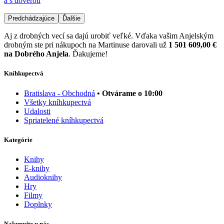
a s dôverou
Predchádzajúce
Ďalšie
Aj z drobných vecí sa dajú urobiť veľké. Vďaka vašim Anjelským
drobným ste pri nákupoch na Martinuse darovali už
1 501 609,00 €
na Dobrého Anjela
. Ďakujeme!
Kníhkupectvá
Bratislava - Obchodná
• Otvárame o 10:00
Všetky kníhkupectvá
Udalosti
Spriatelené kníhkupectvá
Kategórie
Knihy
E-knihy
Audioknihy
Hry
Filmy
Doplnky
Nakupujte u nás