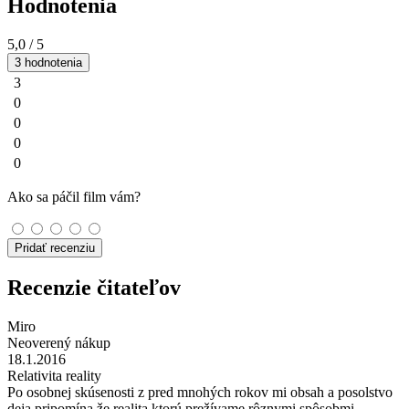
Hodnotenia
5,0
/ 5
3 hodnotenia
3
0
0
0
0
Ako sa páčil film vám?
Pridať recenziu
Recenzie čitateľov
Miro
Neoverený nákup
18.1.2016
Relativita reality
Po osobnej skúsenosti z pred mnohých rokov mi obsah a posolstvo
deja pripomína že realita ktorú prežívame rôznymi spôsobmi