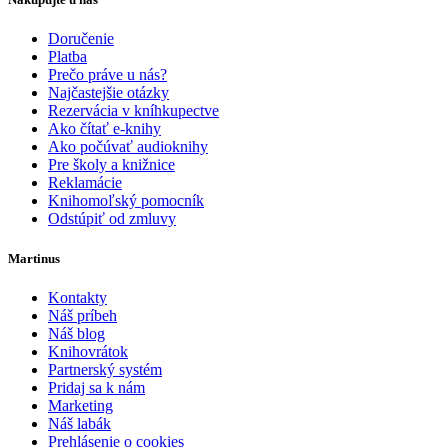
Doručenie
Platba
Prečo práve u nás?
Najčastejšie otázky
Rezervácia v kníhkupectve
Ako čítať e-knihy
Ako počúvať audioknihy
Pre školy a knižnice
Reklamácie
Knihomoľský pomocník
Odstúpiť od zmluvy
Martinus
Kontakty
Náš príbeh
Náš blog
Knihovrátok
Partnerský systém
Pridaj sa k nám
Marketing
Náš labák
Prehlásenie o cookies