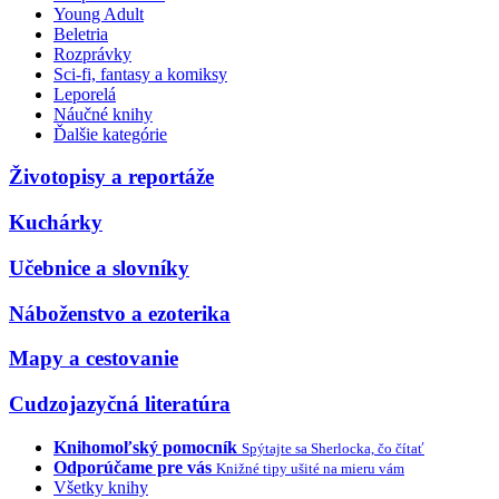
Young Adult
Beletria
Rozprávky
Sci-fi, fantasy a komiksy
Leporelá
Náučné knihy
Ďalšie kategórie
Životopisy a reportáže
Kuchárky
Učebnice a slovníky
Náboženstvo a ezoterika
Mapy a cestovanie
Cudzojazyčná literatúra
Knihomoľský pomocník
Spýtajte sa Sherlocka, čo čítať
Odporúčame pre vás
Knižné tipy ušité na mieru vám
Všetky knihy