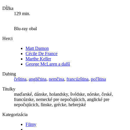
Dĺžka
129 min.
Blu-ray obal
Herci
Matt Damon
Cécile De France
Marthe Keller
George McLaren a další
Dabing
čeština
,
angličtina
,
nemčina
,
francúzština
,
poľština
Titulky
maďarské, dánske, holandsky, švédske, nórske, české,
francúzske, nemecké pre nepočujúcich, anglické pre
nepočujúcich, finske, grécke, hebrejské
Kategorizácia
Filmy