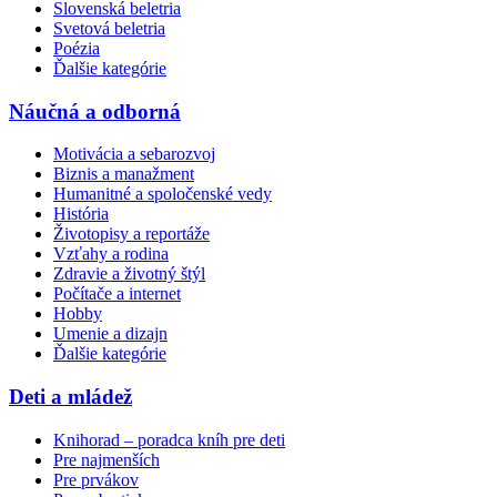
Slovenská beletria
Svetová beletria
Poézia
Ďalšie kategórie
Náučná a odborná
Motivácia a sebarozvoj
Biznis a manažment
Humanitné a spoločenské vedy
História
Životopisy a reportáže
Vzťahy a rodina
Zdravie a životný štýl
Počítače a internet
Hobby
Umenie a dizajn
Ďalšie kategórie
Deti a mládež
Knihorad – poradca kníh pre deti
Pre najmenších
Pre prvákov