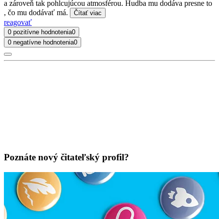
a zároveň tak pohlcujúcou atmosférou. Hudba mu dodáva presne to
, čo mu dodávať má.
Čítať viac
reagovať
0 pozitívne hodnotenia
0
0 negatívne hodnotenia
0
Poznáte nový čitateľský profil?