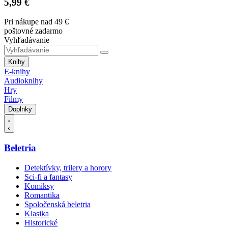
5,99 €
Pri nákupe nad 49 €
poštovné zadarmo
Vyhľadávanie
Knihy
E-knihy
Audioknihy
Hry
Filmy
Doplnky
Beletria
Detektívky, trilery a horory
Sci-fi a fantasy
Komiksy
Romantika
Spoločenská beletria
Klasika
Historické