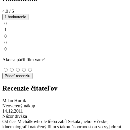
4,0
/ 5
1 hodnotenie
0
1
0
0
0
Ako sa páčil film vám?
Pridať recenziu
Recenzie čitateľov
Milan Hurtík
Neoverený nákup
14.12.2011
Názor diváka
Od čias Michálkovho Je třeba zabít Sekala ,nebol v českej
kinematografii natočený fillm s takou úspornoosťou vo vyjadrení