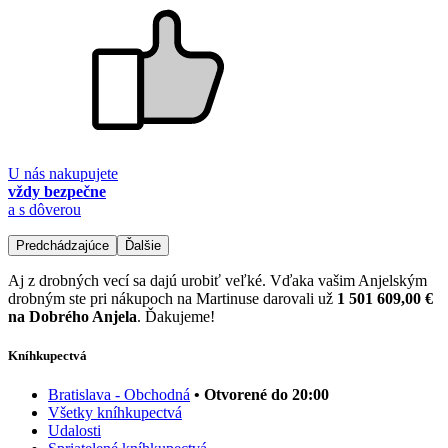
U nás nakupujete
vždy bezpečne
a s dôverou
Predchádzajúce
Ďalšie
Aj z drobných vecí sa dajú urobiť veľké. Vďaka vašim Anjelským
drobným ste pri nákupoch na Martinuse darovali už
1 501 609,00 €
na Dobrého Anjela
. Ďakujeme!
Kníhkupectvá
Bratislava - Obchodná
• Otvorené do 20:00
Všetky kníhkupectvá
Udalosti