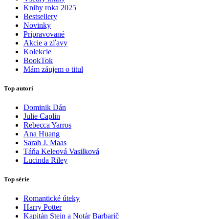
Knihy roka 2025
Bestsellery
Novinky
Pripravované
Akcie a zľavy
Kolekcie
BookTok
Mám záujem o titul
Top autori
Dominik Dán
Julie Caplin
Rebecca Yarros
Ana Huang
Sarah J. Maas
Táňa Keleová Vasilková
Lucinda Riley
Top série
Romantické úteky
Harry Potter
Kapitán Stein a Notár Barbarič