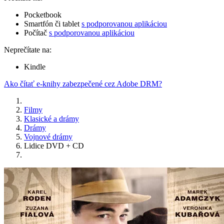
Pocketbook
Smartfón či tablet
s podporovanou aplikáciou
Počítač
s podporovanou aplikáciou
Neprečítate na:
Kindle
Ako čítať e-knihy zabezpečené cez Adobe DRM?
Filmy
Klasické a drámy
Drámy
Vojnové drámy
Lidice DVD + CD