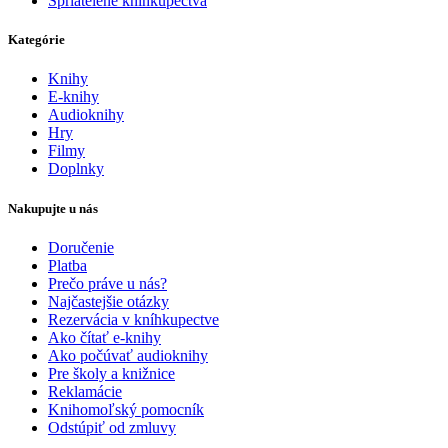
Spriatelené kníhkupectvá
Kategórie
Knihy
E-knihy
Audioknihy
Hry
Filmy
Doplnky
Nakupujte u nás
Doručenie
Platba
Prečo práve u nás?
Najčastejšie otázky
Rezervácia v kníhkupectve
Ako čítať e-knihy
Ako počúvať audioknihy
Pre školy a knižnice
Reklamácie
Knihomoľský pomocník
Odstúpiť od zmluvy