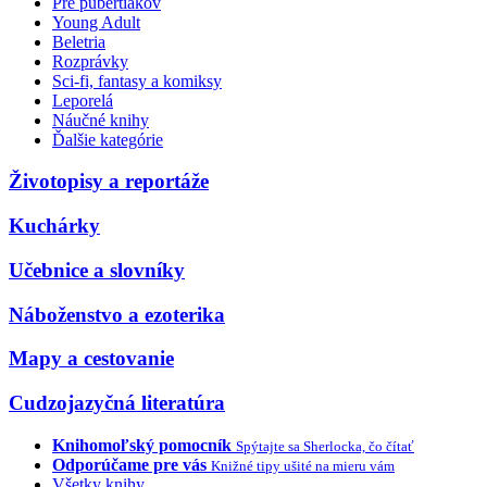
Pre pubertiakov
Young Adult
Beletria
Rozprávky
Sci-fi, fantasy a komiksy
Leporelá
Náučné knihy
Ďalšie kategórie
Životopisy a reportáže
Kuchárky
Učebnice a slovníky
Náboženstvo a ezoterika
Mapy a cestovanie
Cudzojazyčná literatúra
Knihomoľský pomocník
Spýtajte sa Sherlocka, čo čítať
Odporúčame pre vás
Knižné tipy ušité na mieru vám
Všetky knihy