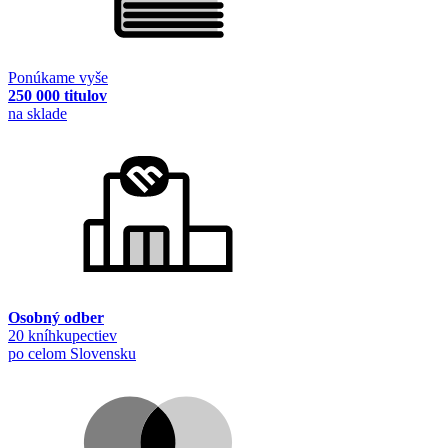
Ponúkame vyše
250 000 titulov
na sklade
Osobný odber
20 kníhkupectiev
po celom Slovensku