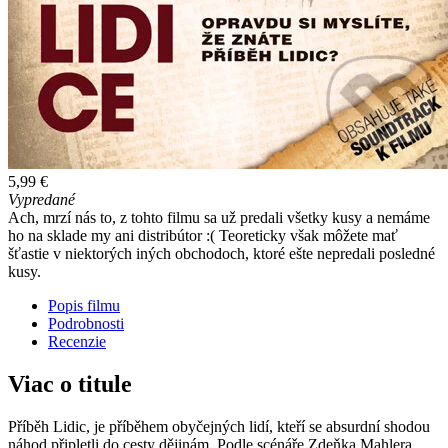
5,99 €
Vypredané
Ach, mrzí nás to, z tohto filmu sa už predali všetky kusy a nemáme
ho na sklade my ani distribútor :( Teoreticky však môžete mať
šťastie v niektorých iných obchodoch, ktoré ešte nepredali posledné
kusy.
Popis filmu
Podrobnosti
Recenzie
Viac o titule
Příběh Lidic, je příběhem obyčejných lidí, kteří se absurdní shodou
náhod připletli do cesty dějinám. Podle scénáře Zdeňka Mahlera,