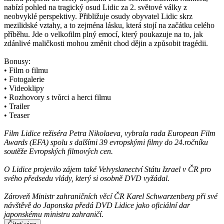
nabízí pohled na tragický osud Lidic za 2. světové války z
neobvyklé perspektivy. Přibližuje osudy obyvatel Lidic skrz
mezilidské vztahy, a to zejména lásku, která stojí na začátku celého
příběhu. Jde o velkofilm plný emocí, který poukazuje na to, jak
zdánlivé maličkosti mohou změnit chod dějin a způsobit tragédii.
Bonusy:
• Film o filmu
• Fotogalerie
• Videoklipy
• Rozhovory s tvůrci a herci filmu
• Trailer
• Teaser
Film Lidice režiséra Petra Nikolaeva, vybrala rada European Film
Awards (EFA) spolu s dalšími 39 evropskými filmy do 24.ročníku
soutěže Evropských filmových cen.
O Lidice projevilo zájem také Velvyslanectví Státu Izrael v ČR pro
svého předsedu vlády, který si osobně DVD vyžádal.
Zároveň Ministr zahraničních věcí ČR Karel Schwarzenberg při své
návštěvě do Japonska předá DVD Lidice jako oficiální dar
japonskému ministru zahraničí.