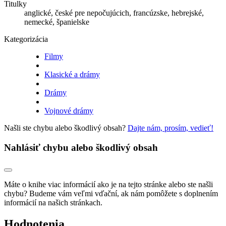
Titulky
anglické, české pre nepočujúcich, francúzske, hebrejské,
nemecké, španielske
Kategorizácia
Filmy
Klasické a drámy
Drámy
Vojnové drámy
Našli ste chybu alebo škodlivý obsah?
Dajte nám, prosím, vedieť!
Nahlásiť chybu alebo škodlivý obsah
Máte o knihe viac informácií ako je na tejto stránke alebo ste našli
chybu? Budeme vám veľmi vďační, ak nám pomôžete s doplnením
informácií na našich stránkach.
Hodnotenia