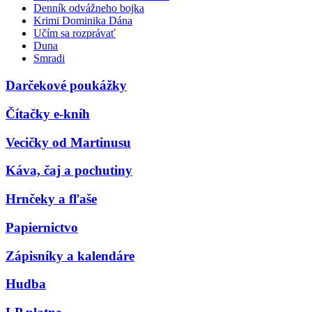
Denník odvážneho bojka
Krimi Dominika Dána
Učím sa rozprávať
Duna
Smradi
Darčekové poukážky
Čítačky e-kníh
Vecičky od Martinusu
Káva, čaj a pochutiny
Hrnčeky a fľaše
Papiernictvo
Zápisníky a kalendáre
Hudba