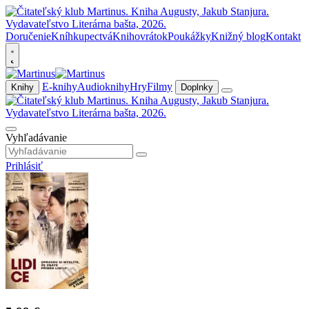
Doručenie
Kníhkupectvá
Knihovrátok
Poukážky
Knižný blog
Kontakt
E-knihy
Audioknihy
Hry
Filmy
Knihy
Doplnky
Vyhľadávanie
Prihlásiť