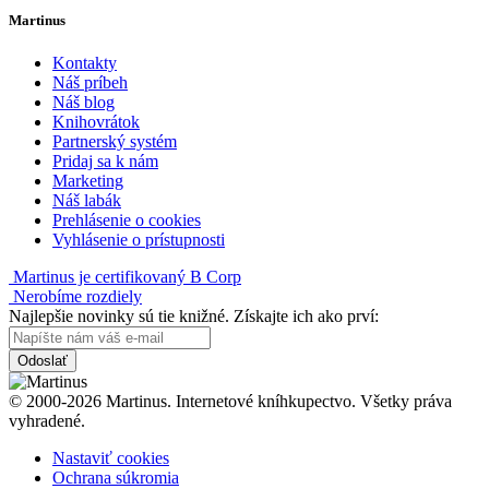
Martinus
Kontakty
Náš príbeh
Náš blog
Knihovrátok
Partnerský systém
Pridaj sa k nám
Marketing
Náš labák
Prehlásenie o cookies
Vyhlásenie o prístupnosti
Martinus je certifikovaný B Corp
Nerobíme rozdiely
Najlepšie novinky sú tie knižné. Získajte ich ako prví:
Odoslať
© 2000-2026 Martinus. Internetové kníhkupectvo. Všetky práva
vyhradené.
Nastaviť cookies
Ochrana súkromia