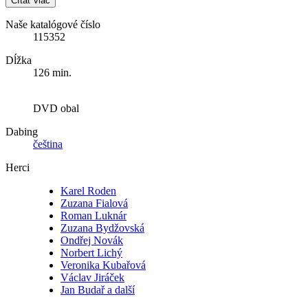
Čítať viac
Naše katalógové číslo
115352
Dĺžka
126 min.
DVD obal
Dabing
čeština
Herci
Karel Roden
Zuzana Fialová
Roman Luknár
Zuzana Bydžovská
Ondřej Novák
Norbert Lichý
Veronika Kubařová
Václav Jiráček
Jan Budař a další