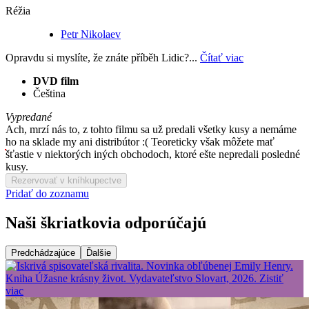
Réžia
Petr Nikolaev
Opravdu si myslíte, že znáte příběh Lidic?...
Čítať viac
DVD film
Čeština
Vypredané
Ach, mrzí nás to, z tohto filmu sa už predali všetky kusy a nemáme
ho na sklade my ani distribútor :( Teoreticky však môžete mať
šťastie v niektorých iných obchodoch, ktoré ešte nepredali posledné
kusy.
Rezervovať v kníhkupectve
Pridať do zoznamu
Naši škriatkovia odporúčajú
Predchádzajúce
Ďalšie