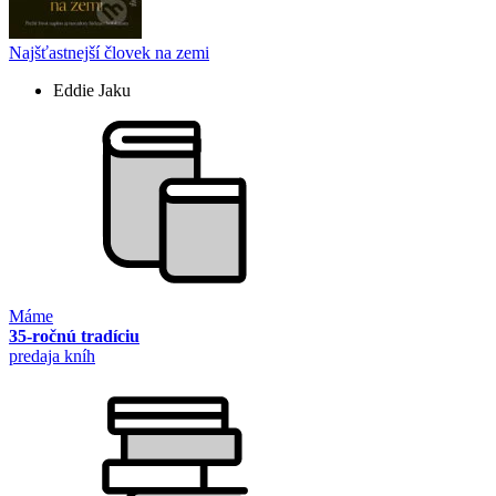
Najšťastnejší človek na zemi
Eddie Jaku
Máme
35-ročnú tradíciu
predaja kníh