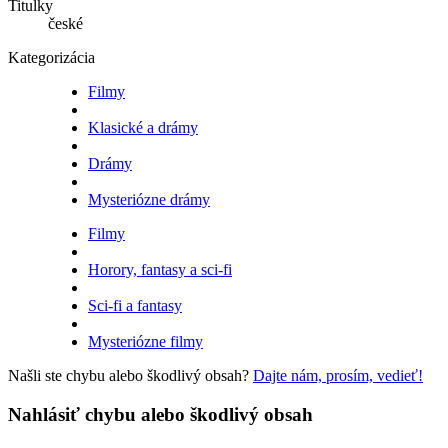
Titulky
české
Kategorizácia
Filmy
Klasické a drámy
Drámy
Mysteriózne drámy
Filmy
Horory, fantasy a sci-fi
Sci-fi a fantasy
Mysteriózne filmy
Našli ste chybu alebo škodlivý obsah?
Dajte nám, prosím, vedieť!
Nahlásiť chybu alebo škodlivý obsah