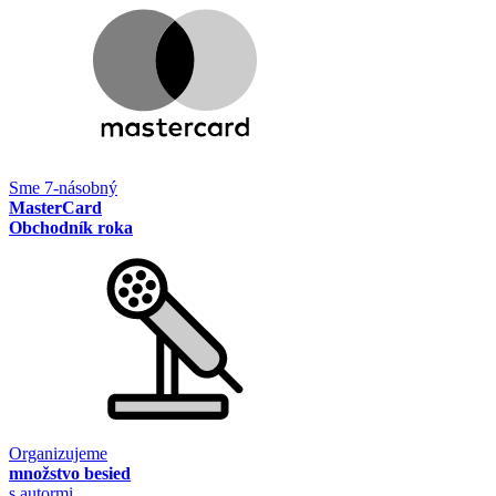
Sme 7-násobný
MasterCard
Obchodník roka
Organizujeme
množstvo besied
s autormi