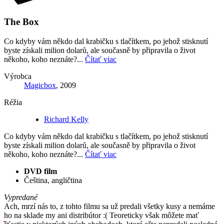
The Box
Co kdyby vám někdo dal krabičku s tlačítkem, po jehož stisknutí
byste získali milion dolarů, ale současně by připravila o život
někoho, koho neznáte?...
Čítať viac
Výrobca
Magicbox
, 2009
Réžia
Richard Kelly
Co kdyby vám někdo dal krabičku s tlačítkem, po jehož stisknutí
byste získali milion dolarů, ale současně by připravila o život
někoho, koho neznáte?...
Čítať viac
DVD film
Čeština, angličtina
Vypredané
Ach, mrzí nás to, z tohto filmu sa už predali všetky kusy a nemáme
ho na sklade my ani distribútor :( Teoreticky však môžete mať