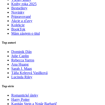
Knihy roka 2025
Bestsellery
Novinky
Pripravované
Akcie a zľavy
Kolekcie
BookTok
Mám záujem o titul
Top autori
Dominik Dán
Julie Caplin
Rebecca Yarros
Ana Huang
Sarah J. Maas
Táňa Keleová Vasilková
Lucinda Riley
Top série
Romantické úteky
Harry Potter
Kapitán Stein a Notár Barbarič