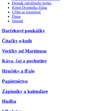
Denník odvážneho bojka
Krimi Dominika Dána
Učím sa rozprávať
Duna
Smradi
Darčekové poukážky
Čítačky e-kníh
Vecičky od Martinusu
Káva, čaj a pochutiny
Hrnčeky a fľaše
Papiernictvo
Zápisníky a kalendáre
Hudba