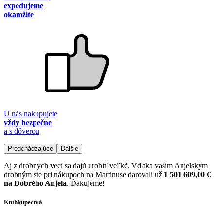
expedujeme
okamžite
U nás nakupujete
vždy bezpečne
a s dôverou
Predchádzajúce
Ďalšie
Aj z drobných vecí sa dajú urobiť veľké. Vďaka vašim Anjelským
drobným ste pri nákupoch na Martinuse darovali už
1 501 609,00 €
na Dobrého Anjela
. Ďakujeme!
Kníhkupectvá