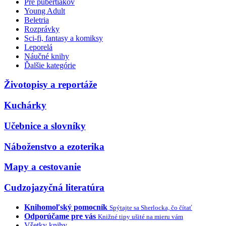
Pre pubertiakov
Young Adult
Beletria
Rozprávky
Sci-fi, fantasy a komiksy
Leporelá
Náučné knihy
Ďalšie kategórie
Životopisy a reportáže
Kuchárky
Učebnice a slovníky
Náboženstvo a ezoterika
Mapy a cestovanie
Cudzojazyčná literatúra
Knihomoľský pomocník
Spýtajte sa Sherlocka, čo čítať
Odporúčame pre vás
Knižné tipy ušité na mieru vám
Všetky knihy