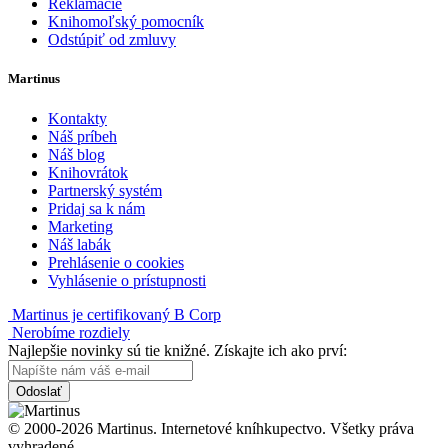
Reklamácie
Knihomoľský pomocník
Odstúpiť od zmluvy
Martinus
Kontakty
Náš príbeh
Náš blog
Knihovrátok
Partnerský systém
Pridaj sa k nám
Marketing
Náš labák
Prehlásenie o cookies
Vyhlásenie o prístupnosti
Martinus je certifikovaný B Corp
Nerobíme rozdiely
Najlepšie novinky sú tie knižné. Získajte ich ako prví:
Odoslať
© 2000-2026 Martinus. Internetové kníhkupectvo. Všetky práva
vyhradené.