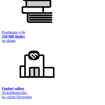
Ponúkame vyše
250 000 titulov
na sklade
Osobný odber
20 kníhkupectiev
po celom Slovensku