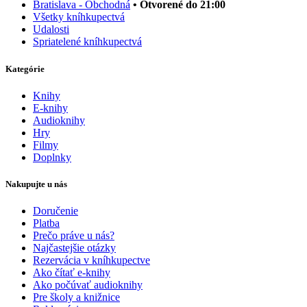
Bratislava - Obchodná
• Otvorené do 21:00
Všetky kníhkupectvá
Udalosti
Spriatelené kníhkupectvá
Kategórie
Knihy
E-knihy
Audioknihy
Hry
Filmy
Doplnky
Nakupujte u nás
Doručenie
Platba
Prečo práve u nás?
Najčastejšie otázky
Rezervácia v kníhkupectve
Ako čítať e-knihy
Ako počúvať audioknihy
Pre školy a knižnice