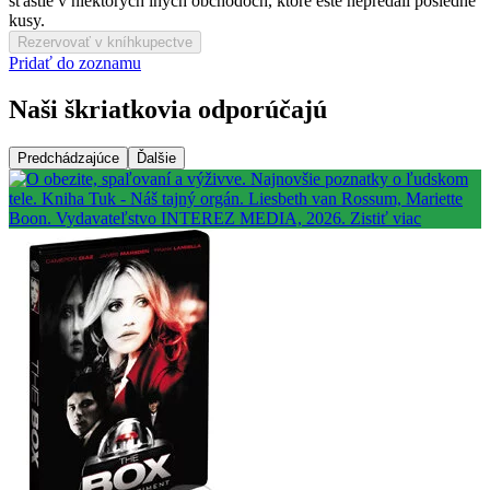
šťastie v niektorých iných obchodoch, ktoré ešte nepredali posledné
kusy.
Rezervovať v kníhkupectve
Pridať do zoznamu
Naši škriatkovia odporúčajú
Predchádzajúce
Ďalšie