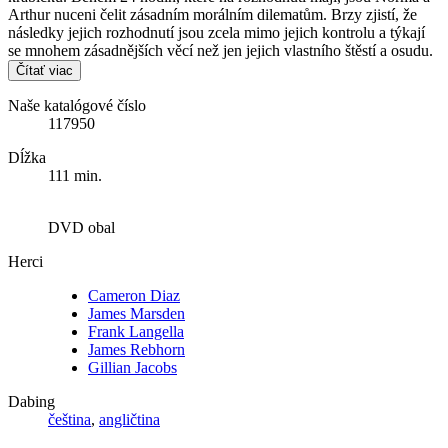
Arthur nuceni čelit zásadním morálním dilematům. Brzy zjistí, že
následky jejich rozhodnutí jsou zcela mimo jejich kontrolu a týkají
se mnohem zásadnějších věcí než jen jejich vlastního štěstí a osudu.
Čítať viac
Naše katalógové číslo
117950
Dĺžka
111 min.
DVD obal
Herci
Cameron Diaz
James Marsden
Frank Langella
James Rebhorn
Gillian Jacobs
Dabing
čeština
,
angličtina