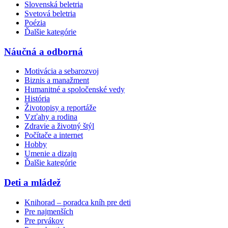
Slovenská beletria
Svetová beletria
Poézia
Ďalšie kategórie
Náučná a odborná
Motivácia a sebarozvoj
Biznis a manažment
Humanitné a spoločenské vedy
História
Životopisy a reportáže
Vzťahy a rodina
Zdravie a životný štýl
Počítače a internet
Hobby
Umenie a dizajn
Ďalšie kategórie
Deti a mládež
Knihorad – poradca kníh pre deti
Pre najmenších
Pre prvákov