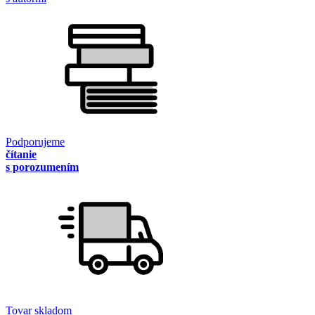
Podporujeme
čítanie
s porozumením
Tovar skladom