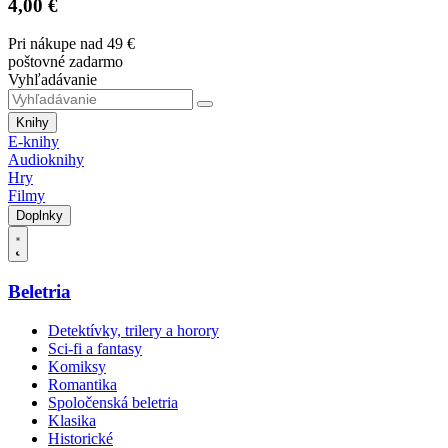
4,00 €
Pri nákupe nad 49 €
poštovné zadarmo
Vyhľadávanie
Knihy
E-knihy
Audioknihy
Hry
Filmy
Doplnky
Beletria
Detektívky, trilery a horory
Sci-fi a fantasy
Komiksy
Romantika
Spoločenská beletria
Klasika
Historické